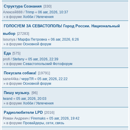
Структура Сознания
[330]
Алексей888
/
Trimp
«
06 авг, 2026, 10:37
» в форуме
Хобби / Увлечения
ГОЛОСУЕМ ЗА СЕВАСТОПОЛЬ! Город России. Национальный
выбор
[27283]
lasunya
/
Марфа Петровна
«
06 авг, 2026, 6:26
» в форуме
Основной форум
Еда
[575]
profi
/
Stefany
«
05 авг, 2026, 22:39
» в форуме
Севастопольский Фотофорум
Покусала собака!
[19791]
sane44ka
/
черрТЯ
«
05 авг, 2026, 22:22
» в форуме
Основной форум
Пишу музыку.
[96]
Iwand
«
05 авг, 2026, 20:03
» в форуме
Хобби / Увлечения
Радиолюбители LPD
[2016]
Роман Андреич
/
Firemaks
«
05 авг, 2026, 19:42
» в форуме
Провайдеры, сети, связь