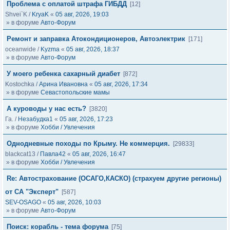
Проблема с оплатой штрафа ГИБДД
[12]
Shvei`K
/
KryaK
«
05 авг, 2026, 19:03
» в форуме
Авто-Форум
Ремонт и заправка Атокондиционеров, Автоэлектрик
[171]
oceanwide
/
Kyzma
«
05 авг, 2026, 18:37
» в форуме
Авто-Форум
У моего ребенка сахарный диабет
[872]
Kostochka
/
Арина Ивановна
«
05 авг, 2026, 17:34
» в форуме
Севастопольские мамы
А куроводы у нас есть?
[3820]
Га.
/
Незабудка1
«
05 авг, 2026, 17:23
» в форуме
Хобби / Увлечения
Однодневные походы по Крыму. Не коммерция.
[29833]
blackcat13
/
Павла42
«
05 авг, 2026, 16:47
» в форуме
Хобби / Увлечения
Re: Автострахование (ОСАГО,КАСКО) (страхуем другие регионы)
от СА "Эксперт"
[587]
SEV-OSAGO
«
05 авг, 2026, 10:03
» в форуме
Авто-Форум
Поиск: корабль - тема форума
[75]