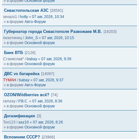
» в форуме
Основной форум
Севастопольская АЗС
[28591]
sevazs1
/
hotty
«
07 авг, 2026, 10:34
» в форуме
Авто-Форум
Губернатор города Севастополя Развожаев М.В.
[16203]
пехотинец
/
John_S
«
07 авг, 2026, 10:15
» в форуме
Основной форум
Банк ВТБ
[2126]
Станислав*
/
babay
«
07 авг, 2026, 9:39
» в форуме
Основной форум
ДВС vs батарейка
[14097]
TYMAH
/
babay
«
07 авг, 2026, 9:37
» в форуме
Авто-Форум
OZON/Wildberries всё?
[74]
ramzay
/
Р.В.С.
«
07 авг, 2026, 8:36
» в форуме
Основной форум
Догазификация
[3]
Tox123
/
aaz10
«
07 авг, 2026, 8:26
» в форуме
Основной форум
Вспомним СССР?
[23966]