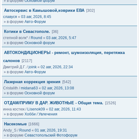
» в форуме
Основной форум
Автосервис в Камышовой,коврики ЕВА
[302]
славуся
«
03 авг, 2026, 8:45
» в форуме
Авто-Форум
Котики в Севастополе.
[36]
степной волк*
/
Round
«
03 авг, 2026, 5:47
» в форуме
Основной форум
АВТОКОНДИЦИОНЕРЫ - ремонт, шумоизоляция, перетяжка
салонов
[2117]
Дмитрий Д.Г.
/
joink
«
02 авг, 2026, 22:34
» в форуме
Авто-Форум
Лазерная коррекция зрения
[542]
Cristalith
/
midana63
«
02 авг, 2026, 13:08
» в форуме
Основной форум
ОТДАМ/ПРИМУ В ДАР. ЖИВОТНЫЕ - Общая тема.
[1526]
инна костюк
/
Lisenok09
«
02 авг, 2026, 11:43
» в форуме
Хобби / Увлечения
Насекомые
[1666]
Andy_S
/
Round
«
01 авг, 2026, 19:31
» в форуме
Севастопольский Фотофорум