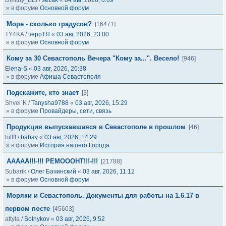
Dmitriy_BEl
/
sezak
«
04 авг, 2026, 0:09
» в форуме
Основной форум
Море - сколько градусов?
[16471]
TY4KA
/
черрТЯ
«
03 авг, 2026, 23:00
» в форуме
Основной форум
Кому за 30 Севастополь Вечера "Кому за...". Весело!
[946]
Elena-S
«
03 авг, 2026, 20:38
» в форуме
Афиша Севастополя
Подскажите, кто знает
[3]
Shvei`K
/
Tanysha9788
«
03 авг, 2026, 15:29
» в форуме
Провайдеры, сети, связь
Продукция выпускавшаяся в Севастополе в прошлом
[46]
bitfff
/
babay
«
03 авг, 2026, 14:29
» в форуме
История нашего Города
ААААА!!!-!!! РЕМОООНТ!!!-!!!
[21788]
Subarik
/
Олег Бачинский
«
03 авг, 2026, 11:12
» в форуме
Основной форум
Моряки и Севастополь. Документы для работы на 1.6.17 в
первом посте
[45603]
attyla
/
Sotnykov
«
03 авг, 2026, 9:52