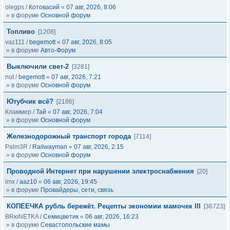
olegps
/
Котовасий
«
07 авг, 2026, 8:06
» в форуме
Основной форум
Топливо
[1208]
vaz111
/
begemott
«
07 авг, 2026, 8:05
» в форуме
Авто-Форум
Выключили свет-2
[3281]
nut
/
begemott
«
07 авг, 2026, 7:21
» в форуме
Основной форум
Ютубчик всё?
[2186]
Кламмер
/
Тай
«
07 авг, 2026, 7:04
» в форуме
Основной форум
Железнодорожный транспорт города
[7114]
Palm3R
/
Railwayman
«
07 авг, 2026, 2:15
» в форуме
Основной форум
Проводной Интернет при нарушении электроснабжения
[20]
imx
/
aaz10
«
06 авг, 2026, 19:45
» в форуме
Провайдеры, сети, связь
КОПЕЕЧКА рубль бережёт. Рецепты экономии мамочек III
[36723]
BRюNETKA
/
Семицветик
«
06 авг, 2026, 16:23
» в форуме
Севастопольские мамы