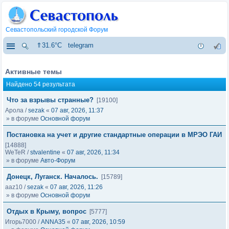
Севастопольский городской Форум
⇑31.6°C
telegram
Активные темы
Найдено 54 результата
Что за взрывы странные?
[19100]
Арола
/
sezak
«
07 авг, 2026, 11:37
» в форуме
Основной форум
Постановка на учет и другие стандартные операции в МРЭО ГАИ
[14888]
WeTeR
/
stvalentine
«
07 авг, 2026, 11:34
» в форуме
Авто-Форум
Донецк, Луганск. Началось.
[15789]
aaz10
/
sezak
«
07 авг, 2026, 11:26
» в форуме
Основной форум
Отдых в Крыму, вопрос
[5777]
Игорь7000
/
ANNA35
«
07 авг, 2026, 10:59