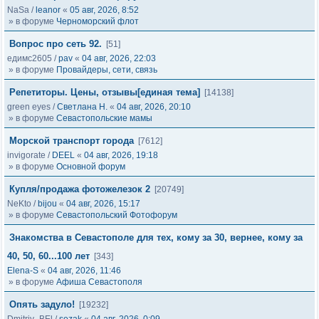
NaSa
/
leanor
«
05 авг, 2026, 8:52
» в форуме
Черноморский флот
Вопрос про сеть 92.
[51]
едимс2605
/
pav
«
04 авг, 2026, 22:03
» в форуме
Провайдеры, сети, связь
Репетиторы. Цены, отзывы[единая тема]
[14138]
green eyes
/
Светлана Н.
«
04 авг, 2026, 20:10
» в форуме
Севастопольские мамы
Морской транспорт города
[7612]
invigorate
/
DEEL
«
04 авг, 2026, 19:18
» в форуме
Основной форум
Купля/продажа фотожелезок 2
[20749]
NeKto
/
bijou
«
04 авг, 2026, 15:17
» в форуме
Севастопольский Фотофорум
Знакомства в Севастополе для тех, кому за 30, вернее, кому за
40, 50, 60...100 лет
[343]
Elena-S
«
04 авг, 2026, 11:46
» в форуме
Афиша Севастополя
Опять задуло!
[19232]