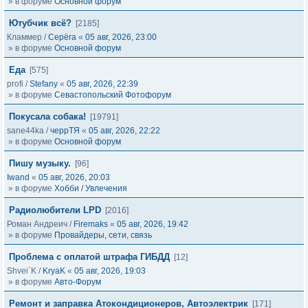
» в форуме
Основной форум
Ютубчик всё?
[2185]
Кламмер
/
Серёга
«
05 авг, 2026, 23:00
» в форуме
Основной форум
Еда
[575]
profi
/
Stefany
«
05 авг, 2026, 22:39
» в форуме
Севастопольский Фотофорум
Покусала собака!
[19791]
sane44ka
/
черрТЯ
«
05 авг, 2026, 22:22
» в форуме
Основной форум
Пишу музыку.
[96]
Iwand
«
05 авг, 2026, 20:03
» в форуме
Хобби / Увлечения
Радиолюбители LPD
[2016]
Роман Андреич
/
Firemaks
«
05 авг, 2026, 19:42
» в форуме
Провайдеры, сети, связь
Проблема с оплатой штрафа ГИБДД
[12]
Shvei`K
/
KryaK
«
05 авг, 2026, 19:03
» в форуме
Авто-Форум
Ремонт и заправка Атокондиционеров, Автоэлектрик
[171]