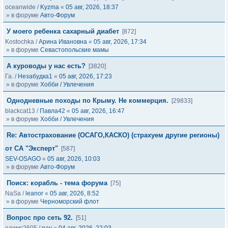
oceanwide
/
Kyzma
«
05 авг, 2026, 18:37
» в форуме
Авто-Форум
У моего ребенка сахарный диабет
[872]
Kostochka
/
Арина Ивановна
«
05 авг, 2026, 17:34
» в форуме
Севастопольские мамы
А куроводы у нас есть?
[3820]
Га.
/
Незабудка1
«
05 авг, 2026, 17:23
» в форуме
Хобби / Увлечения
Однодневные походы по Крыму. Не коммерция.
[29833]
blackcat13
/
Павла42
«
05 авг, 2026, 16:47
» в форуме
Хобби / Увлечения
Re: Автострахование (ОСАГО,КАСКО) (страхуем другие регионы)
от СА "Эксперт"
[587]
SEV-OSAGO
«
05 авг, 2026, 10:03
» в форуме
Авто-Форум
Поиск: корабль - тема форума
[75]
NaSa
/
leanor
«
05 авг, 2026, 8:52
» в форуме
Черноморский флот
Вопрос про сеть 92.
[51]