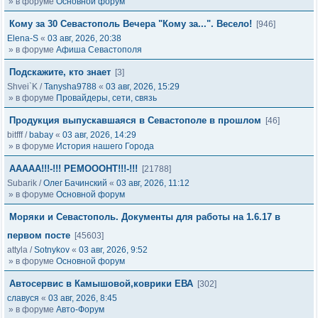
» в форуме
Основной форум
Кому за 30 Севастополь Вечера "Кому за...". Весело!
[946]
Elena-S
«
03 авг, 2026, 20:38
» в форуме
Афиша Севастополя
Подскажите, кто знает
[3]
Shvei`K
/
Tanysha9788
«
03 авг, 2026, 15:29
» в форуме
Провайдеры, сети, связь
Продукция выпускавшаяся в Севастополе в прошлом
[46]
bitfff
/
babay
«
03 авг, 2026, 14:29
» в форуме
История нашего Города
ААААА!!!-!!! РЕМОООНТ!!!-!!!
[21788]
Subarik
/
Олег Бачинский
«
03 авг, 2026, 11:12
» в форуме
Основной форум
Моряки и Севастополь. Документы для работы на 1.6.17 в
первом посте
[45603]
attyla
/
Sotnykov
«
03 авг, 2026, 9:52
» в форуме
Основной форум
Автосервис в Камышовой,коврики ЕВА
[302]
славуся
«
03 авг, 2026, 8:45
» в форуме
Авто-Форум