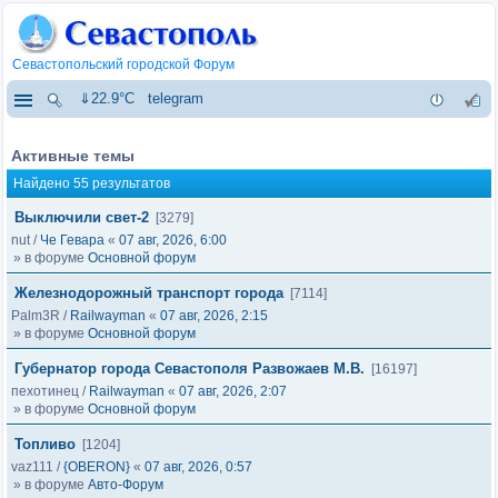
Севастопольский городской Форум
⇓22.9°C
telegram
Активные темы
Найдено 55 результатов
Выключили свет-2
[3279]
nut
/
Че Гевара
«
07 авг, 2026, 6:00
» в форуме
Основной форум
Железнодорожный транспорт города
[7114]
Palm3R
/
Railwayman
«
07 авг, 2026, 2:15
» в форуме
Основной форум
Губернатор города Севастополя Развожаев М.В.
[16197]
пехотинец
/
Railwayman
«
07 авг, 2026, 2:07
» в форуме
Основной форум
Топливо
[1204]
vaz111
/
{OBERON}
«
07 авг, 2026, 0:57
» в форуме
Авто-Форум