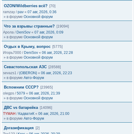
OZON/Wildberries всё?
[70]
ramzay
/
pav
«
07 авг, 2026, 0:36
» в форуме
Основной форум
Что за взрывы странные?
[19094]
Арола
/
DeniSov
«
07 авг, 2026, 0:09
» в форуме
Основной форум
Отдых в Крыму, вопрос
[5775]
Игорь7000
/
DeniSov
«
06 авг, 2026, 22:28
» в форуме
Основной форум
Севастопольская АЗС
[28588]
sevazs1
/
{OBERON}
«
06 авг, 2026, 22:23
» в форуме
Авто-Форум
Вспомним СССР?
[23965]
olegps
/
5079
«
06 авг, 2026, 21:39
» в форуме
Основной форум
ДВС vs батарейка
[14096]
TYMAH
/
КадватиК
«
06 авг, 2026, 21:00
» в форуме
Авто-Форум
Догазификация
[2]