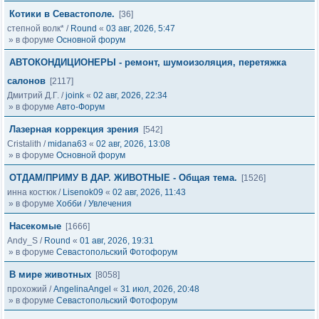
Котики в Севастополе.
[36]
степной волк*
/
Round
«
03 авг, 2026, 5:47
» в форуме
Основной форум
АВТОКОНДИЦИОНЕРЫ - ремонт, шумоизоляция, перетяжка
салонов
[2117]
Дмитрий Д.Г.
/
joink
«
02 авг, 2026, 22:34
» в форуме
Авто-Форум
Лазерная коррекция зрения
[542]
Cristalith
/
midana63
«
02 авг, 2026, 13:08
» в форуме
Основной форум
ОТДАМ/ПРИМУ В ДАР. ЖИВОТНЫЕ - Общая тема.
[1526]
инна костюк
/
Lisenok09
«
02 авг, 2026, 11:43
» в форуме
Хобби / Увлечения
Насекомые
[1666]
Andy_S
/
Round
«
01 авг, 2026, 19:31
» в форуме
Севастопольский Фотофорум
В мире животных
[8058]
прохожий
/
AngelinaAngel
«
31 июл, 2026, 20:48
» в форуме
Севастопольский Фотофорум