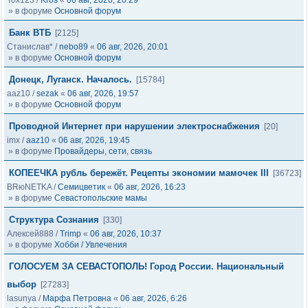
Tox123
/
Kros
«
06 авг, 2026, 20:29
» в форуме
Основной форум
Банк ВТБ
[2125]
Станислав*
/
nebo89
«
06 авг, 2026, 20:01
» в форуме
Основной форум
Донецк, Луганск. Началось.
[15784]
aaz10
/
sezak
«
06 авг, 2026, 19:57
» в форуме
Основной форум
Проводной Интернет при нарушении электроснабжения
[20]
imx
/
aaz10
«
06 авг, 2026, 19:45
» в форуме
Провайдеры, сети, связь
КОПЕЕЧКА рубль бережёт. Рецепты экономии мамочек III
[36723]
BRюNETKA
/
Семицветик
«
06 авг, 2026, 16:23
» в форуме
Севастопольские мамы
Структура Сознания
[330]
Алексей888
/
Trimp
«
06 авг, 2026, 10:37
» в форуме
Хобби / Увлечения
ГОЛОСУЕМ ЗА СЕВАСТОПОЛЬ! Город России. Национальный
выбор
[27283]
lasunya
/
Марфа Петровна
«
06 авг, 2026, 6:26