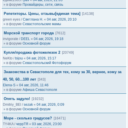
едимс2605
/
pav
«
04 авг, 2026, 22:03
» в форуме
Провайдеры, сети, связь
Репетиторы. Цены, отзывы[единая тема]
[14138]
green eyes
/
Светлана Н.
«
04 авг, 2026, 20:10
» в форуме
Севастопольские мамы
Морской транспорт города
[7612]
invigorate
/
DEEL
«
04 авг, 2026, 19:18
» в форуме
Основной форум
Купля/продажа фотожелезок 2
[20749]
NeKto
/
bijou
«
04 авг, 2026, 15:17
» в форуме
Севастопольский Фотофорум
Знакомства в Севастополе для тех, кому за 30, вернее, кому за
40, 50, 60...100 лет
[343]
Elena-S
«
04 авг, 2026, 11:46
» в форуме
Афиша Севастополя
Опять задуло!
[19232]
Dmitriy_BEl
/
sezak
«
04 авг, 2026, 0:09
» в форуме
Основной форум
Море - сколько градусов?
[16471]
TY4KA
/
черрТЯ
«
03 авг, 2026, 23:00