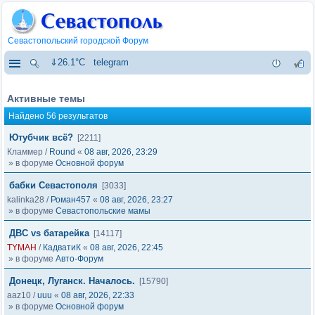
Севастопольский городской Форум
⇓26.1°C
telegram
Активные темы
Найдено 56 результатов
Ютубчик всё?
[2211]
Кламмер
/
Round
«
08 авг, 2026, 23:29
» в форуме
Основной форум
бабки Севастополя
[3033]
kalinka28
/
Роман457
«
08 авг, 2026, 23:27
» в форуме
Севастопольские мамы
ДВС vs батарейка
[14117]
TYMAH
/
КадватиК
«
08 авг, 2026, 22:45
» в форуме
Авто-Форум
Донецк, Луганск. Началось.
[15790]
aaz10
/
uuu
«
08 авг, 2026, 22:33
» в форуме
Основной форум