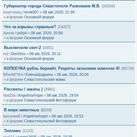
Губернатор города Севастополя Развожаев М.В.
[16206]
пехотинец
/
knnk007
«
08 авг, 2026, 21:39
» в форуме
Основной форум
Что за взрывы странные?
[19207]
Арола
/
polly4
«
08 авг, 2026, 20:58
» в форуме
Основной форум
Выключили свет-2
[3301]
nut
/
DeniSov
«
08 авг, 2026, 20:11
» в форуме
Основной форум
КОПЕЕЧКА рубль бережёт. Рецепты экономии мамочек III
[36726]
BRюNETKA
/
ЕленаШадрина
«
08 авг, 2026, 20:06
» в форуме
Севастопольские мамы
Рассветы / закаты )
[3981]
VadZila
/
AngelinaAngel
«
08 авг, 2026, 19:54
» в форуме
Севастопольский Фотофорум
В мире животных
[8059]
прохожий
/
AngelinaAngel
«
08 авг, 2026, 19:52
» в форуме
Севастопольский Фотофорум
Топливо
[1233]