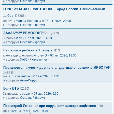
» в форуме
Основной форум
ГОЛОСУЕМ ЗА СЕВАСТОПОЛЬ! Город России. Национальный
выбор
[27285]
lasunya
/
Марфа Петровна
«
07 авг, 2026, 20:05
» в форуме
Основной форум
ААААА!!!-!!! РЕМОООНТ!!!-!!!
[21789]
Subarik
/
кари
«
07 авг, 2026, 14:13
» в форуме
Основной форум
Рыбалка и рыбаки в Крыму 2
[11335]
александр олегович
/
AndrewG
«
07 авг, 2026, 13:30
» в форуме
Хобби / Увлечения
Постановка на учет и другие стандартные операции в МРЭО ГАИ
[14888]
WeTeR
/
stvalentine
«
07 авг, 2026, 11:34
» в форуме
Авто-Форум
Банк ВТБ
[2126]
Станислав*
/
babay
«
07 авг, 2026, 9:39
» в форуме
Основной форум
Проводной Интернет при нарушении электроснабжения
[20]
imx
/
aaz10
«
06 авг, 2026, 19:45