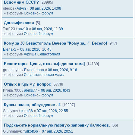
Вспомним СССР?
[23985]
olegps
/
Advin
«
08 авг, 2026, 14:08
» в форуме
Основной форум
Догазификация
[5]
Tox123
/
aaz10
«
08 авг, 2026, 11:39
» в форуме
Основной форум
Кому за 30 Севастополь Вечера "Кому за...". Весело!
[947]
Elena-S
«
08 авг, 2026, 10:45
» в форуме
Афиша Севастополя
Репетиторы. Цены, отзывы[единая тема]
[14139]
green eyes
/
Ekaterinaaa
«
08 авг, 2026, 9:16
» в форуме
Севастопольские мамы
Отдых в Крыму, вопрос
[5778]
Игорь7000
/
aleks77
«
08 авг, 2026, 8:43
» в форуме
Основной форум
Курсы валют, обсуждение - 2
[19297]
Sotnykov
/
calm36
«
07 авг, 2026, 22:55
» в форуме
Основной форум
Подскажите нормальную газовую заправку баллонов.
[66]
Gluhmanyk
/
vilkoff66
«
07 авг, 2026, 20:51