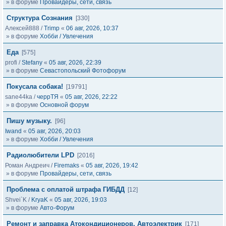
» в форуме
Провайдеры, сети, связь
Структура Сознания
[330]
Алексей888
/
Trimp
«
06 авг, 2026, 10:37
» в форуме
Хобби / Увлечения
Еда
[575]
profi
/
Stefany
«
05 авг, 2026, 22:39
» в форуме
Севастопольский Фотофорум
Покусала собака!
[19791]
sane44ka
/
черрТЯ
«
05 авг, 2026, 22:22
» в форуме
Основной форум
Пишу музыку.
[96]
Iwand
«
05 авг, 2026, 20:03
» в форуме
Хобби / Увлечения
Радиолюбители LPD
[2016]
Роман Андреич
/
Firemaks
«
05 авг, 2026, 19:42
» в форуме
Провайдеры, сети, связь
Проблема с оплатой штрафа ГИБДД
[12]
Shvei`K
/
KryaK
«
05 авг, 2026, 19:03
» в форуме
Авто-Форум
Ремонт и заправка Атокондиционеров, Автоэлектрик
[171]