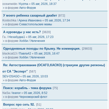
oceanwide
/
Kyzma
«
05 авг, 2026, 18:37
» в форуме
Авто-Форум
У моего ребенка сахарный диабет
[872]
Kostochka
/
Арина Ивановна
«
05 авг, 2026, 17:34
» в форуме
Севастопольские мамы
А куроводы у нас есть?
[3820]
Га.
/
Незабудка1
«
05 авг, 2026, 17:23
» в форуме
Хобби / Увлечения
Однодневные походы по Крыму. Не коммерция.
[29833]
blackcat13
/
Павла42
«
05 авг, 2026, 16:47
» в форуме
Хобби / Увлечения
Re: Автострахование (ОСАГО,КАСКО) (страхуем другие регионы)
от СА "Эксперт"
[587]
SEV-OSAGO
«
05 авг, 2026, 10:03
» в форуме
Авто-Форум
Поиск: корабль - тема форума
[75]
NaSa
/
leanor
«
05 авг, 2026, 8:52
» в форуме
Черноморский флот
Вопрос про сеть 92.
[51]