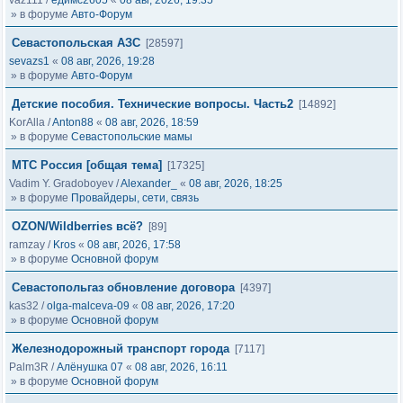
vaz111
/
едимс2605
«
08 авг, 2026, 19:35
» в форуме
Авто-Форум
Севастопольская АЗС
[28597]
sevazs1
«
08 авг, 2026, 19:28
» в форуме
Авто-Форум
Детские пособия. Технические вопросы. Часть2
[14892]
KorAlla
/
Anton88
«
08 авг, 2026, 18:59
» в форуме
Севастопольские мамы
МТС Россия [общая тема]
[17325]
Vadim Y. Gradoboyev
/
Alexander_
«
08 авг, 2026, 18:25
» в форуме
Провайдеры, сети, связь
OZON/Wildberries всё?
[89]
ramzay
/
Kros
«
08 авг, 2026, 17:58
» в форуме
Основной форум
Севастопольгаз обновление договора
[4397]
kas32
/
olga-malceva-09
«
08 авг, 2026, 17:20
» в форуме
Основной форум
Железнодорожный транспорт города
[7117]
Palm3R
/
Алёнушка 07
«
08 авг, 2026, 16:11
» в форуме
Основной форум