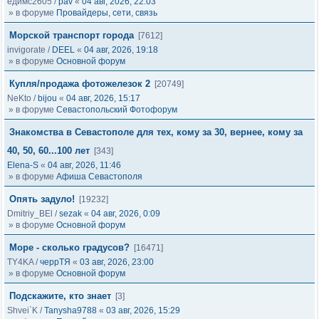
едимс2605
/
pav
«
04 авг, 2026, 22:03
» в форуме
Провайдеры, сети, связь
Морской транспорт города
[7612]
invigorate
/
DEEL
«
04 авг, 2026, 19:18
» в форуме
Основной форум
Купля/продажа фотожелезок 2
[20749]
NeKto
/
bijou
«
04 авг, 2026, 15:17
» в форуме
Севастопольский Фотофорум
Знакомства в Севастополе для тех, кому за 30, вернее, кому за
40, 50, 60...100 лет
[343]
Elena-S
«
04 авг, 2026, 11:46
» в форуме
Афиша Севастополя
Опять задуло!
[19232]
Dmitriy_BEl
/
sezak
«
04 авг, 2026, 0:09
» в форуме
Основной форум
Море - сколько градусов?
[16471]
TY4KA
/
черрТЯ
«
03 авг, 2026, 23:00
» в форуме
Основной форум
Подскажите, кто знает
[3]
Shvei`K
/
Tanysha9788
«
03 авг, 2026, 15:29