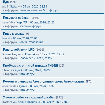
Еда
[575]
profi
/
Stefany
«
05 авг, 2026, 22:39
» в форуме
Севастопольский Фотофорум
Покусала собака!
[19791]
sane44ka
/
черрТЯ
«
05 авг, 2026, 22:22
» в форуме
Основной форум
Пишу музыку.
[96]
Iwand
«
05 авг, 2026, 20:03
» в форуме
Хобби / Увлечения
Радиолюбители LPD
[2016]
Роман Андреич
/
Firemaks
«
05 авг, 2026, 19:42
» в форуме
Провайдеры, сети, связь
Проблема с оплатой штрафа ГИБДД
[12]
Shvei`K
/
KryaK
«
05 авг, 2026, 19:03
» в форуме
Авто-Форум
Ремонт и заправка Атокондиционеров, Автоэлектрик
[171]
oceanwide
/
Kyzma
«
05 авг, 2026, 18:37
» в форуме
Авто-Форум
У моего ребенка сахарный диабет
[872]
Kostochka
/
Арина Ивановна
«
05 авг, 2026, 17:34