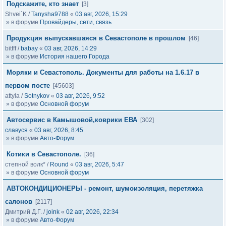
Подскажите, кто знает
[3]
Shvei`K
/
Tanysha9788
«
03 авг, 2026, 15:29
» в форуме
Провайдеры, сети, связь
Продукция выпускавшаяся в Севастополе в прошлом
[46]
bitfff
/
babay
«
03 авг, 2026, 14:29
» в форуме
История нашего Города
Моряки и Севастополь. Документы для работы на 1.6.17 в
первом посте
[45603]
attyla
/
Sotnykov
«
03 авг, 2026, 9:52
» в форуме
Основной форум
Автосервис в Камышовой,коврики ЕВА
[302]
славуся
«
03 авг, 2026, 8:45
» в форуме
Авто-Форум
Котики в Севастополе.
[36]
степной волк*
/
Round
«
03 авг, 2026, 5:47
» в форуме
Основной форум
АВТОКОНДИЦИОНЕРЫ - ремонт, шумоизоляция, перетяжка
салонов
[2117]
Дмитрий Д.Г.
/
joink
«
02 авг, 2026, 22:34
» в форуме
Авто-Форум