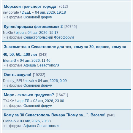
Морской транспорт города
[7612]
invigorate
/
DEEL
«
04 авг, 2026, 19:18
» в форуме
Основной форум
Купля/продажа фотожелезок 2
[20749]
NeKto
/
bijou
«
04 авг, 2026, 15:17
» в форуме
Севастопольский Фотофорум
Знакомства в Севастополе для тех, кому за 30, вернее, кому за
40, 50, 60...100 лет
[343]
Elena-S
«
04 авг, 2026, 11:46
» в форуме
Афиша Севастополя
Опять задуло!
[19232]
Dmitriy_BEl
/
sezak
«
04 авг, 2026, 0:09
» в форуме
Основной форум
Море - сколько градусов?
[16471]
TY4KA
/
черрТЯ
«
03 авг, 2026, 23:00
» в форуме
Основной форум
Кому за 30 Севастополь Вечера "Кому за...". Весело!
[946]
Elena-S
«
03 авг, 2026, 20:38
» в форуме
Афиша Севастополя