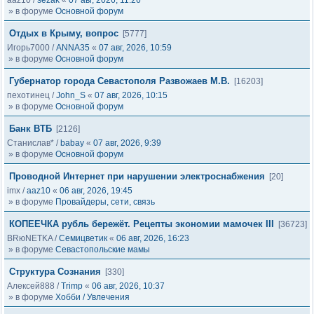
aaz10
/
sezak
«
07 авг, 2026, 11:26
» в форуме
Основной форум
Отдых в Крыму, вопрос
[5777]
Игорь7000
/
ANNA35
«
07 авг, 2026, 10:59
» в форуме
Основной форум
Губернатор города Севастополя Развожаев М.В.
[16203]
пехотинец
/
John_S
«
07 авг, 2026, 10:15
» в форуме
Основной форум
Банк ВТБ
[2126]
Станислав*
/
babay
«
07 авг, 2026, 9:39
» в форуме
Основной форум
Проводной Интернет при нарушении электроснабжения
[20]
imx
/
aaz10
«
06 авг, 2026, 19:45
» в форуме
Провайдеры, сети, связь
КОПЕЕЧКА рубль бережёт. Рецепты экономии мамочек III
[36723]
BRюNETKA
/
Семицветик
«
06 авг, 2026, 16:23
» в форуме
Севастопольские мамы
Структура Сознания
[330]
Алексей888
/
Trimp
«
06 авг, 2026, 10:37
» в форуме
Хобби / Увлечения