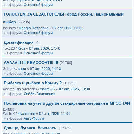
ramzay
/
dystik
«
07 авг, 2026, 20:46
» в форуме
Основной форум
ГОЛОСУЕМ ЗА СЕВАСТОПОЛЬ! Город России. Национальный
выбор
[27285]
lasunya
/
Марфа Петровна
«
07 авг, 2026, 20:05
» в форуме
Основной форум
Догазификация
[4]
Tox123
/
Kros
«
07 авг, 2026, 17:46
» в форуме
Основной форум
ААААА!!!-!!! РЕМОООНТ!!!-!!!
[21789]
Subarik
/
кари
«
07 авг, 2026, 14:13
» в форуме
Основной форум
Рыбалка и рыбаки в Крыму 2
[11335]
александр олегович
/
AndrewG
«
07 авг, 2026, 13:30
» в форуме
Хобби / Увлечения
Постановка на учет и другие стандартные операции в МРЭО ГАИ
[14888]
WeTeR
/
stvalentine
«
07 авг, 2026, 11:34
» в форуме
Авто-Форум
Донецк, Луганск. Началось.
[15789]