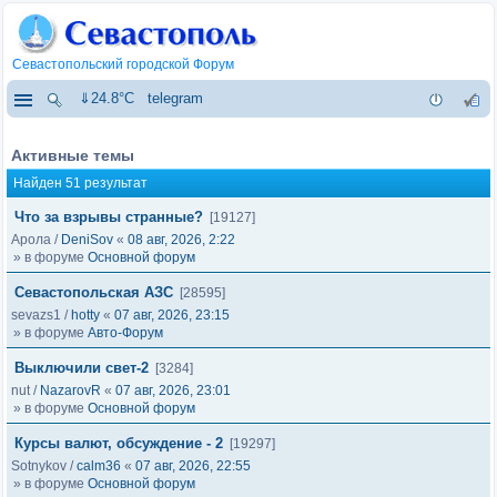
Севастопольский городской Форум
⇓24.8°C
telegram
Активные темы
Найден 51 результат
Что за взрывы странные?
[19127]
Арола
/
DeniSov
«
08 авг, 2026, 2:22
» в форуме
Основной форум
Севастопольская АЗС
[28595]
sevazs1
/
hotty
«
07 авг, 2026, 23:15
» в форуме
Авто-Форум
Выключили свет-2
[3284]
nut
/
NazarovR
«
07 авг, 2026, 23:01
» в форуме
Основной форум
Курсы валют, обсуждение - 2
[19297]
Sotnykov
/
calm36
«
07 авг, 2026, 22:55
» в форуме
Основной форум