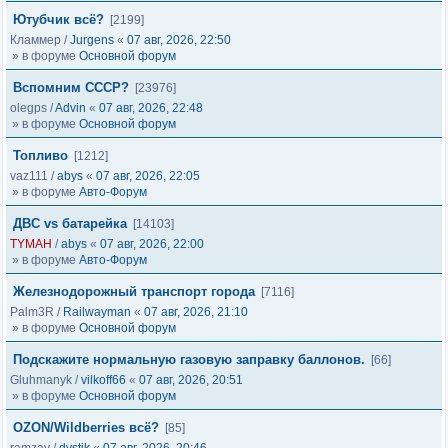
Ютубчик всё?
[2199]
Кламмер
/
Jurgens
«
07 авг, 2026, 22:50
» в форуме
Основной форум
Вспомним СССР?
[23976]
olegps
/
Advin
«
07 авг, 2026, 22:48
» в форуме
Основной форум
Топливо
[1212]
vaz111
/
abys
«
07 авг, 2026, 22:05
» в форуме
Авто-Форум
ДВС vs батарейка
[14103]
TYMAH
/
abys
«
07 авг, 2026, 22:00
» в форуме
Авто-Форум
Железнодорожный транспорт города
[7116]
Palm3R
/
Railwayman
«
07 авг, 2026, 21:10
» в форуме
Основной форум
Подскажите нормальную газовую заправку баллонов.
[66]
Gluhmanyk
/
vilkoff66
«
07 авг, 2026, 20:51
» в форуме
Основной форум
OZON/Wildberries всё?
[85]