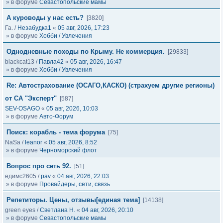
» в форуме
Севастопольские мамы
А куроводы у нас есть?
[3820]
Га.
/
Незабудка1
«
05 авг, 2026, 17:23
» в форуме
Хобби / Увлечения
Однодневные походы по Крыму. Не коммерция.
[29833]
blackcat13
/
Павла42
«
05 авг, 2026, 16:47
» в форуме
Хобби / Увлечения
Re: Автострахование (ОСАГО,КАСКО) (страхуем другие регионы)
от СА "Эксперт"
[587]
SEV-OSAGO
«
05 авг, 2026, 10:03
» в форуме
Авто-Форум
Поиск: корабль - тема форума
[75]
NaSa
/
leanor
«
05 авг, 2026, 8:52
» в форуме
Черноморский флот
Вопрос про сеть 92.
[51]
едимс2605
/
pav
«
04 авг, 2026, 22:03
» в форуме
Провайдеры, сети, связь
Репетиторы. Цены, отзывы[единая тема]
[14138]
green eyes
/
Светлана Н.
«
04 авг, 2026, 20:10
» в форуме
Севастопольские мамы