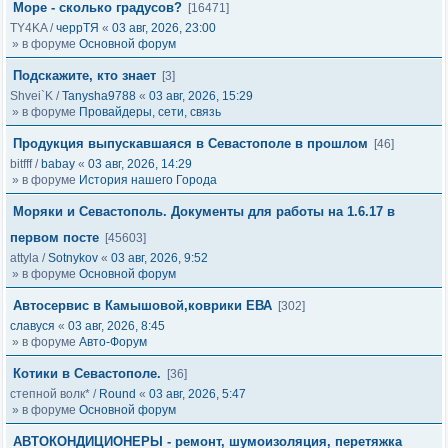
Море - сколько градусов?
[16471]
TY4KA
/
черрТЯ
«
03 авг, 2026, 23:00
» в форуме
Основной форум
Подскажите, кто знает
[3]
Shvei`K
/
Tanysha9788
«
03 авг, 2026, 15:29
» в форуме
Провайдеры, сети, связь
Продукция выпускавшаяся в Севастополе в прошлом
[46]
bitfff
/
babay
«
03 авг, 2026, 14:29
» в форуме
История нашего Города
Моряки и Севастополь. Документы для работы на 1.6.17 в
первом посте
[45603]
attyla
/
Sotnykov
«
03 авг, 2026, 9:52
» в форуме
Основной форум
Автосервис в Камышовой,коврики ЕВА
[302]
славуся
«
03 авг, 2026, 8:45
» в форуме
Авто-Форум
Котики в Севастополе.
[36]
степной волк*
/
Round
«
03 авг, 2026, 5:47
» в форуме
Основной форум
АВТОКОНДИЦИОНЕРЫ - ремонт, шумоизоляция, перетяжка