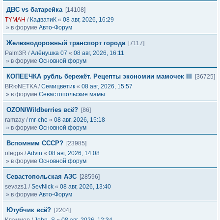
ДВС vs батарейка
[14108]
TYMAH
/
КадватиК
«
08 авг, 2026, 16:29
» в форуме
Авто-Форум
Железнодорожный транспорт города
[7117]
Palm3R
/
Алёнушка 07
«
08 авг, 2026, 16:11
» в форуме
Основной форум
КОПЕЕЧКА рубль бережёт. Рецепты экономии мамочек III
[36725]
BRюNETKA
/
Семицветик
«
08 авг, 2026, 15:57
» в форуме
Севастопольские мамы
OZON/Wildberries всё?
[86]
ramzay
/
mr-che
«
08 авг, 2026, 15:18
» в форуме
Основной форум
Вспомним СССР?
[23985]
olegps
/
Advin
«
08 авг, 2026, 14:08
» в форуме
Основной форум
Севастопольская АЗС
[28596]
sevazs1
/
SevNick
«
08 авг, 2026, 13:40
» в форуме
Авто-Форум
Ютубчик всё?
[2204]