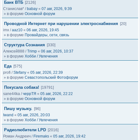
Банк ВТБ
[2126]
Станислав*
/
babay
«
07 авг, 2026, 9:39
» в форуме
Основной форум
Проводной Интернет при нарушении электроснабжения
[20]
imx
/
aaz10
«
06 авг, 2026, 19:45
» в форуме
Провайдеры, сети, связь
Структура Сознания
[330]
Алексей888
/
Trimp
«
06 авг, 2026, 10:37
» в форуме
Хобби / Увлечения
Еда
[575]
profi
/
Stefany
«
05 авг, 2026, 22:39
» в форуме
Севастопольский Фотофорум
Покусала собака!
[19791]
sane44ka
/
черрТЯ
«
05 авг, 2026, 22:22
» в форуме
Основной форум
Пишу музыку.
[96]
Iwand
«
05 авг, 2026, 20:03
» в форуме
Хобби / Увлечения
Радиолюбители LPD
[2016]
Роман Андреич
/
Firemaks
«
05 авг, 2026, 19:42