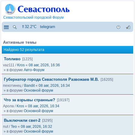
Севастопольский городской Форум
⇑32.2°C
telegram
Активные темы
Найдено 52 результата
Топливо
[1225]
vaz111
/
Kros
«
08 авг, 2026, 16:36
» в форуме
Авто-Форум
Губернатор города Севастополя Развожаев М.В.
[16205]
пехотинец
/
Bandit
«
08 авг, 2026, 16:34
» в форуме
Основной форум
Что за взрывы странные?
[19197]
Арола
/
Kros
«
08 авг, 2026, 16:34
» в форуме
Основной форум
Выключили свет-2
[3295]
nut
/
Тео
«
08 авг, 2026, 16:32
» в форуме
Основной форум