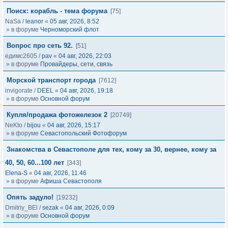
Поиск: корабль - тема форума
[75]
NaSa
/
leanor
«
05 авг, 2026, 8:52
» в форуме
Черноморский флот
Вопрос про сеть 92.
[51]
едимс2605
/
pav
«
04 авг, 2026, 22:03
» в форуме
Провайдеры, сети, связь
Морской транспорт города
[7612]
invigorate
/
DEEL
«
04 авг, 2026, 19:18
» в форуме
Основной форум
Купля/продажа фотожелезок 2
[20749]
NeKto
/
bijou
«
04 авг, 2026, 15:17
» в форуме
Севастопольский Фотофорум
Знакомства в Севастополе для тех, кому за 30, вернее, кому за
40, 50, 60...100 лет
[343]
Elena-S
«
04 авг, 2026, 11:46
» в форуме
Афиша Севастополя
Опять задуло!
[19232]
Dmitriy_BEl
/
sezak
«
04 авг, 2026, 0:09
» в форуме
Основной форум