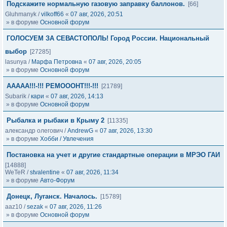
Подскажите нормальную газовую заправку баллонов.
[66]
Gluhmanyk
/
vilkoff66
«
07 авг, 2026, 20:51
» в форуме
Основной форум
ГОЛОСУЕМ ЗА СЕВАСТОПОЛЬ! Город России. Национальный
выбор
[27285]
lasunya
/
Марфа Петровна
«
07 авг, 2026, 20:05
» в форуме
Основной форум
ААААА!!!-!!! РЕМОООНТ!!!-!!!
[21789]
Subarik
/
кари
«
07 авг, 2026, 14:13
» в форуме
Основной форум
Рыбалка и рыбаки в Крыму 2
[11335]
александр олегович
/
AndrewG
«
07 авг, 2026, 13:30
» в форуме
Хобби / Увлечения
Постановка на учет и другие стандартные операции в МРЭО ГАИ
[14888]
WeTeR
/
stvalentine
«
07 авг, 2026, 11:34
» в форуме
Авто-Форум
Донецк, Луганск. Началось.
[15789]
aaz10
/
sezak
«
07 авг, 2026, 11:26
» в форуме
Основной форум