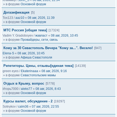
Кламмер
/
John_S
«
08 авг, 2026, 12:34
» в форуме
Основной форум
Догазификация
[5]
Tox123
/
aaz10
«
08 авг, 2026, 11:39
» в форуме
Основной форум
МТС Россия [общая тема]
[17324]
Vadim Y. Gradoboyev
/
жавласт
«
08 авг, 2026, 10:45
» в форуме
Провайдеры, сети, связь
Кому за 30 Севастополь Вечера "Кому за...". Весело!
[947]
Elena-S
«
08 авг, 2026, 10:45
» в форуме
Афиша Севастополя
Репетиторы. Цены, отзывы[единая тема]
[14139]
green eyes
/
Ekaterinaaa
«
08 авг, 2026, 9:16
» в форуме
Севастопольские мамы
Отдых в Крыму, вопрос
[5778]
Игорь7000
/
aleks77
«
08 авг, 2026, 8:43
» в форуме
Основной форум
Курсы валют, обсуждение - 2
[19297]
Sotnykov
/
calm36
«
07 авг, 2026, 22:55
» в форуме
Основной форум