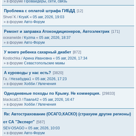
» в форуме
Провайдеры, сети, связь
Проблема с оплатой штрафа ГИБДД
[12]
Shvei`K
/
KryaK
«
05 авг, 2026, 19:03
» в форуме
Авто-Форум
Ремонт и заправка Атокондиционеров, Автоэлектрик
[171]
oceanwide
/
Kyzma
«
05 авг, 2026, 18:37
» в форуме
Авто-Форум
У моего ребенка сахарный диабет
[872]
Kostochka
/
Арина Ивановна
«
05 авг, 2026, 17:34
» в форуме
Севастопольские мамы
А куроводы у нас есть?
[3820]
Га.
/
Незабудка1
«
05 авг, 2026, 17:23
» в форуме
Хобби / Увлечения
Однодневные походы по Крыму. Не коммерция.
[29833]
blackcat13
/
Павла42
«
05 авг, 2026, 16:47
» в форуме
Хобби / Увлечения
Re: Автострахование (ОСАГО,КАСКО) (страхуем другие регионы)
от СА "Эксперт"
[587]
SEV-OSAGO
«
05 авг, 2026, 10:03
» в форуме
Авто-Форум