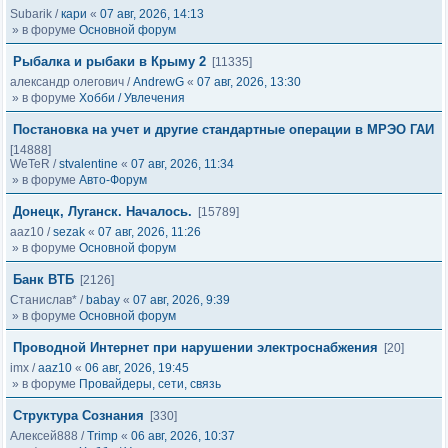
Subarik
/
кари
«
07 авг, 2026, 14:13
» в форуме
Основной форум
Рыбалка и рыбаки в Крыму 2
[11335]
александр олегович
/
AndrewG
«
07 авг, 2026, 13:30
» в форуме
Хобби / Увлечения
Постановка на учет и другие стандартные операции в МРЭО ГАИ
[14888]
WeTeR
/
stvalentine
«
07 авг, 2026, 11:34
» в форуме
Авто-Форум
Донецк, Луганск. Началось.
[15789]
aaz10
/
sezak
«
07 авг, 2026, 11:26
» в форуме
Основной форум
Банк ВТБ
[2126]
Станислав*
/
babay
«
07 авг, 2026, 9:39
» в форуме
Основной форум
Проводной Интернет при нарушении электроснабжения
[20]
imx
/
aaz10
«
06 авг, 2026, 19:45
» в форуме
Провайдеры, сети, связь
Структура Сознания
[330]
Алексей888
/
Trimp
«
06 авг, 2026, 10:37