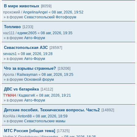
В мире животных
[8059]
прохожий
/
AngelinaAngel
«
08 авг, 2026, 19:52
» в форуме
Севастопольский Фотофорум
Топливо
[1233]
vaz111
/
едимс2605
«
08 авг, 2026, 19:35
» в форуме
Авто-Форум
Севастопольская АЗС
[28597]
sevazs1
«
08 авг, 2026, 19:28
» в форуме
Авто-Форум
Что за взрывы странные?
[19206]
Арола
/
Railwayman
«
08 авг, 2026, 19:25
» в форуме
Основной форум
ДВС vs батарейка
[14112]
TYMAH
/
КадватиК
«
08 авг, 2026, 19:21
» в форуме
Авто-Форум
Детские пособия. Технические вопросы. Часть2
[14892]
KorAlla
/
Anton88
«
08 авг, 2026, 18:59
» в форуме
Севастопольские мамы
МТС Россия [общая тема]
[17325]