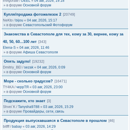
invigorate
/
DEEL
«
04 авг, 2026, 19:18
» в форуме
Основной форум
Купля/продажа фотожелезок 2
[20749]
NeKto
/
bijou
«
04 авг, 2026, 15:17
» в форуме
Севастопольский Фотофорум
Знакомства в Севастополе для тех, кому за 30, вернее, кому за
40, 50, 60...100 лет
[343]
Elena-S
«
04 авг, 2026, 11:46
» в форуме
Афиша Севастополя
Опять задуло!
[19232]
Dmitriy_BEl
/
sezak
«
04 авг, 2026, 0:09
» в форуме
Основной форум
Море - сколько градусов?
[16471]
TY4KA
/
черрТЯ
«
03 авг, 2026, 23:00
» в форуме
Основной форум
Подскажите, кто знает
[3]
Shvei`K
/
Tanysha9788
«
03 авг, 2026, 15:29
» в форуме
Провайдеры, сети, связь
Продукция выпускавшаяся в Севастополе в прошлом
[46]
bitfff
/
babay
«
03 авг, 2026, 14:29