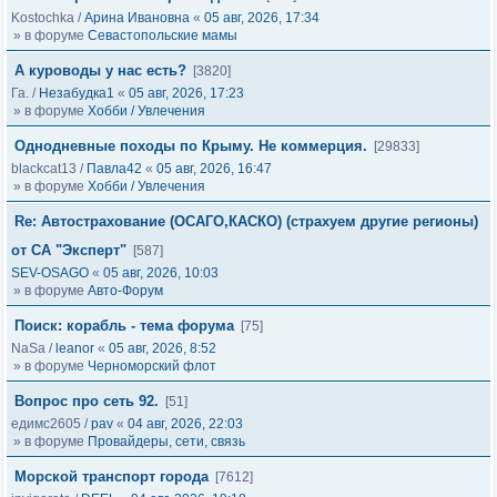
Kostochka
/
Арина Ивановна
«
05 авг, 2026, 17:34
» в форуме
Севастопольские мамы
А куроводы у нас есть?
[3820]
Га.
/
Незабудка1
«
05 авг, 2026, 17:23
» в форуме
Хобби / Увлечения
Однодневные походы по Крыму. Не коммерция.
[29833]
blackcat13
/
Павла42
«
05 авг, 2026, 16:47
» в форуме
Хобби / Увлечения
Re: Автострахование (ОСАГО,КАСКО) (страхуем другие регионы)
от СА "Эксперт"
[587]
SEV-OSAGO
«
05 авг, 2026, 10:03
» в форуме
Авто-Форум
Поиск: корабль - тема форума
[75]
NaSa
/
leanor
«
05 авг, 2026, 8:52
» в форуме
Черноморский флот
Вопрос про сеть 92.
[51]
едимс2605
/
pav
«
04 авг, 2026, 22:03
» в форуме
Провайдеры, сети, связь
Морской транспорт города
[7612]