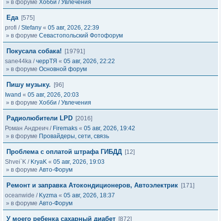
» в форуме
Хобби / Увлечения
Еда
[575]
profi
/
Stefany
«
05 авг, 2026, 22:39
» в форуме
Севастопольский Фотофорум
Покусала собака!
[19791]
sane44ka
/
черрТЯ
«
05 авг, 2026, 22:22
» в форуме
Основной форум
Пишу музыку.
[96]
Iwand
«
05 авг, 2026, 20:03
» в форуме
Хобби / Увлечения
Радиолюбители LPD
[2016]
Роман Андреич
/
Firemaks
«
05 авг, 2026, 19:42
» в форуме
Провайдеры, сети, связь
Проблема с оплатой штрафа ГИБДД
[12]
Shvei`K
/
KryaK
«
05 авг, 2026, 19:03
» в форуме
Авто-Форум
Ремонт и заправка Атокондиционеров, Автоэлектрик
[171]
oceanwide
/
Kyzma
«
05 авг, 2026, 18:37
» в форуме
Авто-Форум
У моего ребенка сахарный диабет
[872]