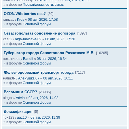
Vadim Y. Gradoboyev
/
Alexander_
«
08 авг, 2026, 18:25
» в форуме
Провайдеры, сети, связь
OZON/Wildberries всё?
[89]
ramzay
/
Kros
«
08 авг, 2026, 17:58
» в форуме
Основной форум
Севастопольгаз обновление договора
[4397]
kas32
/
olga-malceva-09
«
08 авг, 2026, 17:20
» в форуме
Основной форум
Губернатор города Севастополя Развожаев М.В.
[16205]
пехотинец
/
Bandit
«
08 авг, 2026, 16:34
» в форуме
Основной форум
Железнодорожный транспорт города
[7117]
Palm3R
/
Алёнушка 07
«
08 авг, 2026, 16:11
» в форуме
Основной форум
Вспомним СССР?
[23985]
olegps
/
Advin
«
08 авг, 2026, 14:08
» в форуме
Основной форум
Догазификация
[5]
Tox123
/
aaz10
«
08 авг, 2026, 11:39
» в форуме
Основной форум