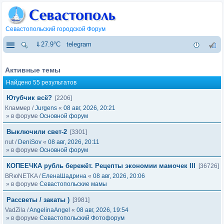
Севастопольский городской Форум
⇓27.9°C
telegram
Активные темы
Найдено 55 результатов
Ютубчик всё?
[2206]
Кламмер
/
Jurgens
«
08 авг, 2026, 20:21
» в форуме
Основной форум
Выключили свет-2
[3301]
nut
/
DeniSov
«
08 авг, 2026, 20:11
» в форуме
Основной форум
КОПЕЕЧКА рубль бережёт. Рецепты экономии мамочек III
[36726]
BRюNETKA
/
ЕленаШадрина
«
08 авг, 2026, 20:06
» в форуме
Севастопольские мамы
Рассветы / закаты )
[3981]
VadZila
/
AngelinaAngel
«
08 авг, 2026, 19:54
» в форуме
Севастопольский Фотофорум