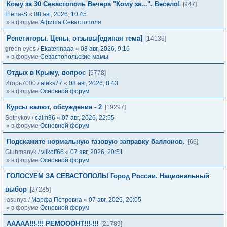
Кому за 30 Севастополь Вечера "Кому за...". Весело!
[947]
Elena-S
«
08 авг, 2026, 10:45
» в форуме
Афиша Севастополя
Репетиторы. Цены, отзывы[единая тема]
[14139]
green eyes
/
Ekaterinaaa
«
08 авг, 2026, 9:16
» в форуме
Севастопольские мамы
Отдых в Крыму, вопрос
[5778]
Игорь7000
/
aleks77
«
08 авг, 2026, 8:43
» в форуме
Основной форум
Курсы валют, обсуждение - 2
[19297]
Sotnykov
/
calm36
«
07 авг, 2026, 22:55
» в форуме
Основной форум
Подскажите нормальную газовую заправку баллонов.
[66]
Gluhmanyk
/
vilkoff66
«
07 авг, 2026, 20:51
» в форуме
Основной форум
ГОЛОСУЕМ ЗА СЕВАСТОПОЛЬ! Город России. Национальный
выбор
[27285]
lasunya
/
Марфа Петровна
«
07 авг, 2026, 20:05
» в форуме
Основной форум
ААААА!!!-!!! РЕМОООНТ!!!-!!!
[21789]