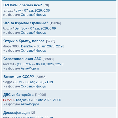
OZON/Wildberries всё?
[70]
ramzay
/
pav
«
07 авг, 2026, 0:36
» в форуме
Основной форум
Что за взрывы странные?
[19094]
Арола
/
DeniSov
«
07 авг, 2026, 0:09
» в форуме
Основной форум
Отдых в Крыму, вопрос
[5775]
Игорь7000
/
DeniSov
«
06 авг, 2026, 22:28
» в форуме
Основной форум
Севастопольская АЗС
[28588]
sevazs1
/
{OBERON}
«
06 авг, 2026, 22:23
» в форуме
Авто-Форум
Вспомним СССР?
[23965]
olegps
/
5079
«
06 авг, 2026, 21:39
» в форуме
Основной форум
ДВС vs батарейка
[14096]
TYMAH
/
КадватиК
«
06 авг, 2026, 21:00
» в форуме
Авто-Форум
Догазификация
[2]