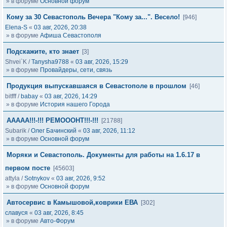
» в форуме
Основной форум
Кому за 30 Севастополь Вечера "Кому за...". Весело!
[946]
Elena-S
«
03 авг, 2026, 20:38
» в форуме
Афиша Севастополя
Подскажите, кто знает
[3]
Shvei`K
/
Tanysha9788
«
03 авг, 2026, 15:29
» в форуме
Провайдеры, сети, связь
Продукция выпускавшаяся в Севастополе в прошлом
[46]
bitfff
/
babay
«
03 авг, 2026, 14:29
» в форуме
История нашего Города
ААААА!!!-!!! РЕМОООНТ!!!-!!!
[21788]
Subarik
/
Олег Бачинский
«
03 авг, 2026, 11:12
» в форуме
Основной форум
Моряки и Севастополь. Документы для работы на 1.6.17 в
первом посте
[45603]
attyla
/
Sotnykov
«
03 авг, 2026, 9:52
» в форуме
Основной форум
Автосервис в Камышовой,коврики ЕВА
[302]
славуся
«
03 авг, 2026, 8:45
» в форуме
Авто-Форум