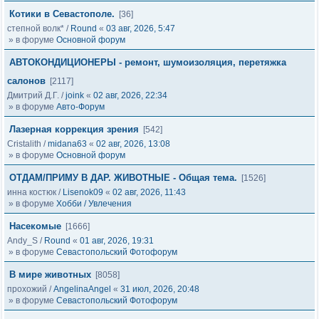
Котики в Севастополе.
[36]
степной волк*
/
Round
«
03 авг, 2026, 5:47
» в форуме
Основной форум
АВТОКОНДИЦИОНЕРЫ - ремонт, шумоизоляция, перетяжка
салонов
[2117]
Дмитрий Д.Г.
/
joink
«
02 авг, 2026, 22:34
» в форуме
Авто-Форум
Лазерная коррекция зрения
[542]
Cristalith
/
midana63
«
02 авг, 2026, 13:08
» в форуме
Основной форум
ОТДАМ/ПРИМУ В ДАР. ЖИВОТНЫЕ - Общая тема.
[1526]
инна костюк
/
Lisenok09
«
02 авг, 2026, 11:43
» в форуме
Хобби / Увлечения
Насекомые
[1666]
Andy_S
/
Round
«
01 авг, 2026, 19:31
» в форуме
Севастопольский Фотофорум
В мире животных
[8058]
прохожий
/
AngelinaAngel
«
31 июл, 2026, 20:48
» в форуме
Севастопольский Фотофорум