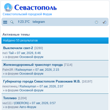
Севастопольский городской Форум
⇑23.3°C
telegram
Активные темы
Найдено 55 результатов
Выключили свет-2
[3280]
nut
/
Тай
«
07 авг, 2026, 6:46
» в форуме
Основной форум
Железнодорожный транспорт города
[7114]
Palm3R
/
Railwayman
«
07 авг, 2026, 2:15
» в форуме
Основной форум
Губернатор города Севастополя Развожаев М.В.
[16197]
пехотинец
/
Railwayman
«
07 авг, 2026, 2:07
» в форуме
Основной форум
Топливо
[1204]
vaz111
/
{OBERON}
«
07 авг, 2026, 0:57
» в форуме
Авто-Форум