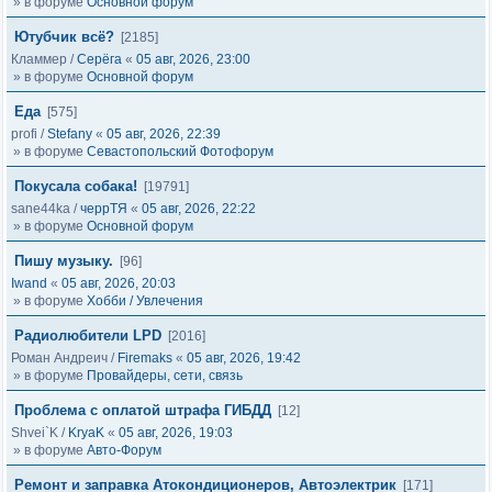
» в форуме
Основной форум
Ютубчик всё?
[2185]
Кламмер
/
Серёга
«
05 авг, 2026, 23:00
» в форуме
Основной форум
Еда
[575]
profi
/
Stefany
«
05 авг, 2026, 22:39
» в форуме
Севастопольский Фотофорум
Покусала собака!
[19791]
sane44ka
/
черрТЯ
«
05 авг, 2026, 22:22
» в форуме
Основной форум
Пишу музыку.
[96]
Iwand
«
05 авг, 2026, 20:03
» в форуме
Хобби / Увлечения
Радиолюбители LPD
[2016]
Роман Андреич
/
Firemaks
«
05 авг, 2026, 19:42
» в форуме
Провайдеры, сети, связь
Проблема с оплатой штрафа ГИБДД
[12]
Shvei`K
/
KryaK
«
05 авг, 2026, 19:03
» в форуме
Авто-Форум
Ремонт и заправка Атокондиционеров, Автоэлектрик
[171]