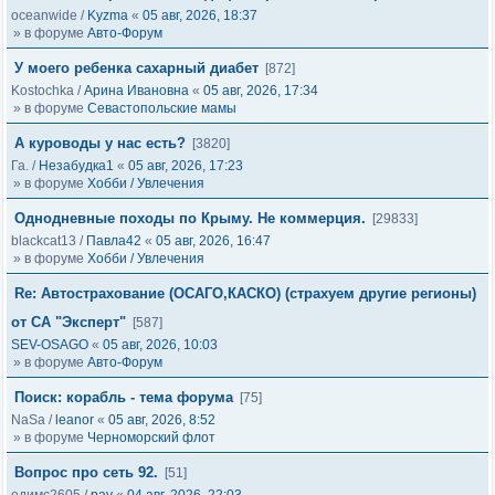
oceanwide
/
Kyzma
«
05 авг, 2026, 18:37
» в форуме
Авто-Форум
У моего ребенка сахарный диабет
[872]
Kostochka
/
Арина Ивановна
«
05 авг, 2026, 17:34
» в форуме
Севастопольские мамы
А куроводы у нас есть?
[3820]
Га.
/
Незабудка1
«
05 авг, 2026, 17:23
» в форуме
Хобби / Увлечения
Однодневные походы по Крыму. Не коммерция.
[29833]
blackcat13
/
Павла42
«
05 авг, 2026, 16:47
» в форуме
Хобби / Увлечения
Re: Автострахование (ОСАГО,КАСКО) (страхуем другие регионы)
от СА "Эксперт"
[587]
SEV-OSAGO
«
05 авг, 2026, 10:03
» в форуме
Авто-Форум
Поиск: корабль - тема форума
[75]
NaSa
/
leanor
«
05 авг, 2026, 8:52
» в форуме
Черноморский флот
Вопрос про сеть 92.
[51]