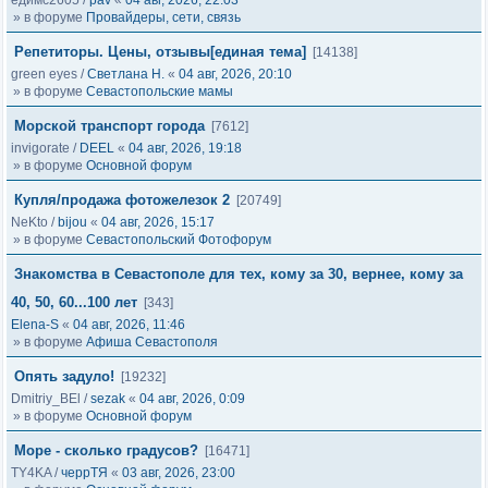
едимс2605
/
pav
«
04 авг, 2026, 22:03
» в форуме
Провайдеры, сети, связь
Репетиторы. Цены, отзывы[единая тема]
[14138]
green eyes
/
Светлана Н.
«
04 авг, 2026, 20:10
» в форуме
Севастопольские мамы
Морской транспорт города
[7612]
invigorate
/
DEEL
«
04 авг, 2026, 19:18
» в форуме
Основной форум
Купля/продажа фотожелезок 2
[20749]
NeKto
/
bijou
«
04 авг, 2026, 15:17
» в форуме
Севастопольский Фотофорум
Знакомства в Севастополе для тех, кому за 30, вернее, кому за
40, 50, 60...100 лет
[343]
Elena-S
«
04 авг, 2026, 11:46
» в форуме
Афиша Севастополя
Опять задуло!
[19232]
Dmitriy_BEl
/
sezak
«
04 авг, 2026, 0:09
» в форуме
Основной форум
Море - сколько градусов?
[16471]
TY4KA
/
черрТЯ
«
03 авг, 2026, 23:00