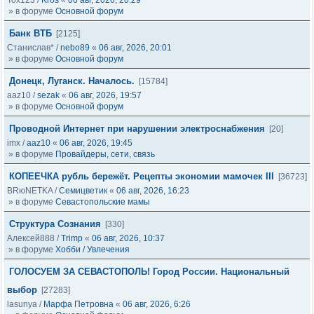
Tox123
/
Kros
«
06 авг, 2026, 20:29
» в форуме
Основной форум
Банк ВТБ
[2125]
Станислав*
/
nebo89
«
06 авг, 2026, 20:01
» в форуме
Основной форум
Донецк, Луганск. Началось.
[15784]
aaz10
/
sezak
«
06 авг, 2026, 19:57
» в форуме
Основной форум
Проводной Интернет при нарушении электроснабжения
[20]
imx
/
aaz10
«
06 авг, 2026, 19:45
» в форуме
Провайдеры, сети, связь
КОПЕЕЧКА рубль бережёт. Рецепты экономии мамочек III
[36723]
BRюNETKA
/
Семицветик
«
06 авг, 2026, 16:23
» в форуме
Севастопольские мамы
Структура Сознания
[330]
Алексей888
/
Trimp
«
06 авг, 2026, 10:37
» в форуме
Хобби / Увлечения
ГОЛОСУЕМ ЗА СЕВАСТОПОЛЬ! Город России. Национальный
выбор
[27283]
lasunya
/
Марфа Петровна
«
06 авг, 2026, 6:26