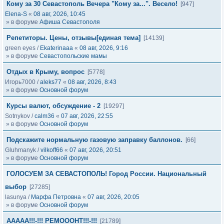
Кому за 30 Севастополь Вечера "Кому за...". Весело!
[947]
Elena-S
«
08 авг, 2026, 10:45
» в форуме
Афиша Севастополя
Репетиторы. Цены, отзывы[единая тема]
[14139]
green eyes
/
Ekaterinaaa
«
08 авг, 2026, 9:16
» в форуме
Севастопольские мамы
Отдых в Крыму, вопрос
[5778]
Игорь7000
/
aleks77
«
08 авг, 2026, 8:43
» в форуме
Основной форум
Курсы валют, обсуждение - 2
[19297]
Sotnykov
/
calm36
«
07 авг, 2026, 22:55
» в форуме
Основной форум
Подскажите нормальную газовую заправку баллонов.
[66]
Gluhmanyk
/
vilkoff66
«
07 авг, 2026, 20:51
» в форуме
Основной форум
ГОЛОСУЕМ ЗА СЕВАСТОПОЛЬ! Город России. Национальный
выбор
[27285]
lasunya
/
Марфа Петровна
«
07 авг, 2026, 20:05
» в форуме
Основной форум
ААААА!!!-!!! РЕМОООНТ!!!-!!!
[21789]