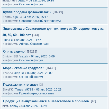
invigorate
/
DEEL
«
04 авг, 2026, 19:18
» в форуме
Основной форум
Купля/продажа фотожелезок 2
[20749]
NeKto
/
bijou
«
04 авг, 2026, 15:17
» в форуме
Севастопольский Фотофорум
Знакомства в Севастополе для тех, кому за 30, вернее, кому за
40, 50, 60...100 лет
[343]
Elena-S
«
04 авг, 2026, 11:46
» в форуме
Афиша Севастополя
Опять задуло!
[19232]
Dmitriy_BEl
/
sezak
«
04 авг, 2026, 0:09
» в форуме
Основной форум
Море - сколько градусов?
[16471]
TY4KA
/
черрТЯ
«
03 авг, 2026, 23:00
» в форуме
Основной форум
Подскажите, кто знает
[3]
Shvei`K
/
Tanysha9788
«
03 авг, 2026, 15:29
» в форуме
Провайдеры, сети, связь
Продукция выпускавшаяся в Севастополе в прошлом
[46]
bitfff
/
babay
«
03 авг, 2026, 14:29