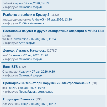
Subarik
/
кари
«
07 авг, 2026, 14:13
» в форуме
Основной форум
Рыбалка и рыбаки в Крыму 2
[11335]
александр олегович
/
AndrewG
«
07 авг, 2026, 13:30
» в форуме
Хобби / Увлечения
Постановка на учет и другие стандартные операции в МРЭО ГАИ
[14888]
WeTeR
/
stvalentine
«
07 авг, 2026, 11:34
» в форуме
Авто-Форум
Донецк, Луганск. Началось.
[15789]
aaz10
/
sezak
«
07 авг, 2026, 11:26
» в форуме
Основной форум
Банк ВТБ
[2126]
Станислав*
/
babay
«
07 авг, 2026, 9:39
» в форуме
Основной форум
Проводной Интернет при нарушении электроснабжения
[20]
imx
/
aaz10
«
06 авг, 2026, 19:45
» в форуме
Провайдеры, сети, связь
Структура Сознания
[330]
Алексей888
/
Trimp
«
06 авг, 2026, 10:37