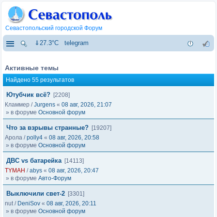
Севастопольский городской Форум
⇓27.3°C
telegram
Активные темы
Найдено 55 результатов
Ютубчик всё?
[2208]
Кламмер
/
Jurgens
«
08 авг, 2026, 21:07
» в форуме
Основной форум
Что за взрывы странные?
[19207]
Арола
/
polly4
«
08 авг, 2026, 20:58
» в форуме
Основной форум
ДВС vs батарейка
[14113]
TYMAH
/
abys
«
08 авг, 2026, 20:47
» в форуме
Авто-Форум
Выключили свет-2
[3301]
nut
/
DeniSov
«
08 авг, 2026, 20:11
» в форуме
Основной форум