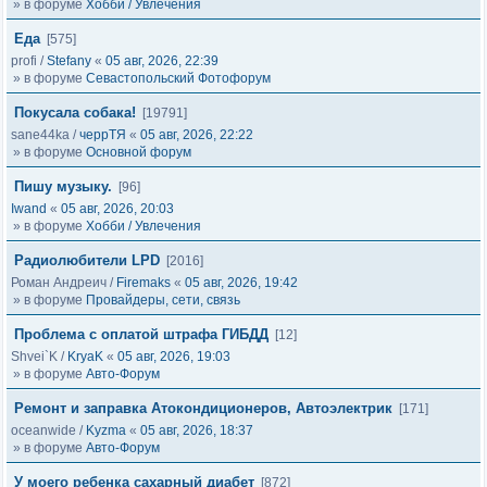
» в форуме
Хобби / Увлечения
Еда
[575]
profi
/
Stefany
«
05 авг, 2026, 22:39
» в форуме
Севастопольский Фотофорум
Покусала собака!
[19791]
sane44ka
/
черрТЯ
«
05 авг, 2026, 22:22
» в форуме
Основной форум
Пишу музыку.
[96]
Iwand
«
05 авг, 2026, 20:03
» в форуме
Хобби / Увлечения
Радиолюбители LPD
[2016]
Роман Андреич
/
Firemaks
«
05 авг, 2026, 19:42
» в форуме
Провайдеры, сети, связь
Проблема с оплатой штрафа ГИБДД
[12]
Shvei`K
/
KryaK
«
05 авг, 2026, 19:03
» в форуме
Авто-Форум
Ремонт и заправка Атокондиционеров, Автоэлектрик
[171]
oceanwide
/
Kyzma
«
05 авг, 2026, 18:37
» в форуме
Авто-Форум
У моего ребенка сахарный диабет
[872]