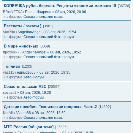
КОПЕЕЧКА рубль бережёт. Рецепты экономии мамочек III
[36726]
BRюNETKA
/
ЕленаШадрина
«
08 авг, 2026, 20:06
» в форуме
Севастопольские мамы
Рассветы / закаты )
[3981]
VadZila
/
AngelinaAngel
«
08 авг, 2026, 19:54
» в форуме
Севастопольский Фотофорум
В мире животных
[8059]
прохожий
/
AngelinaAngel
«
08 авг, 2026, 19:52
» в форуме
Севастопольский Фотофорум
Топливо
[1233]
vaz111
/
едимс2605
«
08 авг, 2026, 19:35
» в форуме
Авто-Форум
Севастопольская АЗС
[28597]
sevazs1
«
08 авг, 2026, 19:28
» в форуме
Авто-Форум
Детские пособия. Технические вопросы. Часть2
[14892]
KorAlla
/
Anton88
«
08 авг, 2026, 18:59
» в форуме
Севастопольские мамы
МТС Россия [общая тема]
[17325]