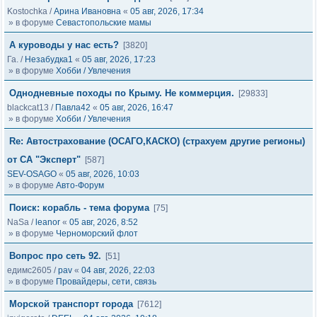
Kostochka
/
Арина Ивановна
«
05 авг, 2026, 17:34
» в форуме
Севастопольские мамы
А куроводы у нас есть?
[3820]
Га.
/
Незабудка1
«
05 авг, 2026, 17:23
» в форуме
Хобби / Увлечения
Однодневные походы по Крыму. Не коммерция.
[29833]
blackcat13
/
Павла42
«
05 авг, 2026, 16:47
» в форуме
Хобби / Увлечения
Re: Автострахование (ОСАГО,КАСКО) (страхуем другие регионы)
от СА "Эксперт"
[587]
SEV-OSAGO
«
05 авг, 2026, 10:03
» в форуме
Авто-Форум
Поиск: корабль - тема форума
[75]
NaSa
/
leanor
«
05 авг, 2026, 8:52
» в форуме
Черноморский флот
Вопрос про сеть 92.
[51]
едимс2605
/
pav
«
04 авг, 2026, 22:03
» в форуме
Провайдеры, сети, связь
Морской транспорт города
[7612]