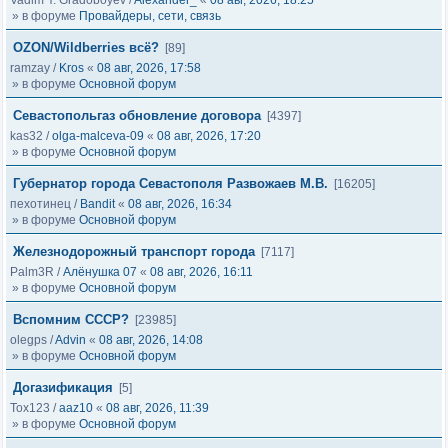
Vadim Y. Gradoboyev
/
Alexander_
«
08 авг, 2026, 18:25
» в форуме
Провайдеры, сети, связь
OZON/Wildberries всё?
[89]
ramzay
/
Kros
«
08 авг, 2026, 17:58
» в форуме
Основной форум
Севастопольгаз обновление договора
[4397]
kas32
/
olga-malceva-09
«
08 авг, 2026, 17:20
» в форуме
Основной форум
Губернатор города Севастополя Развожаев М.В.
[16205]
пехотинец
/
Bandit
«
08 авг, 2026, 16:34
» в форуме
Основной форум
Железнодорожный транспорт города
[7117]
Palm3R
/
Алёнушка 07
«
08 авг, 2026, 16:11
» в форуме
Основной форум
Вспомним СССР?
[23985]
olegps
/
Advin
«
08 авг, 2026, 14:08
» в форуме
Основной форум
Догазификация
[5]
Tox123
/
aaz10
«
08 авг, 2026, 11:39
» в форуме
Основной форум