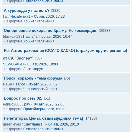
» в форуме
Севастопольские мамы
А куроводы у нас есть?
[3820]
Га.
/
Незабудка1
«
05 авг, 2026, 17:23
» в форуме
Хобби / Увлечения
Однодневные походы по Крыму. Не коммерция.
[29833]
blackcat13
/
Павла42
«
05 авг, 2026, 16:47
» в форуме
Хобби / Увлечения
Re: Автострахование (ОСАГО,КАСКО) (страхуем другие регионы)
от СА "Эксперт"
[587]
SEV-OSAGO
«
05 авг, 2026, 10:03
» в форуме
Авто-Форум
Поиск: корабль - тема форума
[75]
NaSa
/
leanor
«
05 авг, 2026, 8:52
» в форуме
Черноморский флот
Вопрос про сеть 92.
[51]
едимс2605
/
pav
«
04 авг, 2026, 22:03
» в форуме
Провайдеры, сети, связь
Репетиторы. Цены, отзывы[единая тема]
[14138]
green eyes
/
Светлана Н.
«
04 авг, 2026, 20:10
» в форуме
Севастопольские мамы