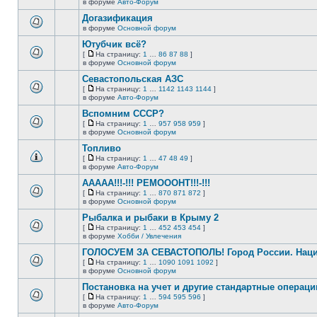
В
в форуме
Авто-Форум
непрочитанных
страницу
этой
сообщений.
Догазификация
теме
нет
в форуме
Основной форум
В
новых
этой
непрочитанных
Ютубчик всё?
теме
сообщений.
[
На страницу:
1
…
86
87
88
]
нет
На
В
в форуме
Основной форум
новых
страницу
этой
непрочитанных
Севастопольская АЗС
теме
сообщений.
нет
[
На страницу:
1
…
1142
1143
1144
]
новых
На
В
в форуме
Авто-Форум
непрочитанных
страницу
этой
сообщений.
Вспомним СССР?
теме
нет
[
На страницу:
1
…
957
958
959
]
новых
На
В
в форуме
Основной форум
непрочитанных
страницу
этой
сообщений.
Топливо
теме
нет
[
На страницу:
1
…
47
48
49
]
новых
На
В
в форуме
Авто-Форум
непрочитанных
страницу
этой
сообщений.
ААААА!!!-!!! РЕМОООНТ!!!-!!!
теме
нет
[
На страницу:
1
…
870
871
872
]
новых
На
В
в форуме
Основной форум
непрочитанных
страницу
этой
сообщений.
Рыбалка и рыбаки в Крыму 2
теме
нет
[
На страницу:
1
…
452
453
454
]
новых
На
В
в форуме
Хобби / Увлечения
непрочитанных
страницу
этой
сообщений.
ГОЛОСУЕМ ЗА СЕВАСТОПОЛЬ! Город России. Нац
теме
нет
[
На страницу:
1
…
1090
1091
1092
]
новых
На
В
в форуме
Основной форум
непрочитанных
страницу
этой
сообщений.
Постановка на учет и другие стандартные операц
теме
нет
[
На страницу:
1
…
594
595
596
]
новых
На
В
в форуме
Авто-Форум
непрочитанных
страницу
этой