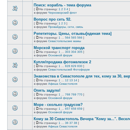
непрочитанных
страницу
этой
сообщений.
Поиск: корабль - тема форума
теме
нет
[
На страницу:
1
2
3
4
]
новых
На
В
в форуме
Черноморский флот
непрочитанных
страницу
этой
сообщений.
Вопрос про сеть 92.
теме
нет
[
На страницу:
1
2
3
]
новых
На
В
в форуме
Провайдеры, сети, связь
непрочитанных
страницу
этой
сообщений.
Репетиторы. Цены, отзывы[единая тема]
теме
нет
[
На страницу:
1
…
564
565
566
]
новых
На
В
в форуме
Севастопольские мамы
непрочитанных
страницу
этой
сообщений.
Морской транспорт города
теме
нет
[
На страницу:
1
…
303
304
305
]
новых
На
В
в форуме
Основной форум
непрочитанных
страницу
этой
сообщений.
Купля/продажа фотожелезок 2
теме
нет
[
На страницу:
1
…
828
829
830
]
новых
На
В
в форуме
Севастопольский Фотофорум
непрочитанных
страницу
этой
сообщений.
Знакомства в Севастополе для тех, кому за 30, верне
теме
нет
[
На страницу:
1
…
12
13
14
]
новых
На
В
в форуме
Афиша Севастополя
непрочитанных
страницу
этой
сообщений.
Опять задуло!
теме
нет
[
На страницу:
1
…
768
769
770
]
новых
На
В
в форуме
Основной форум
непрочитанных
страницу
этой
сообщений.
Море - сколько градусов?
теме
нет
[
На страницу:
1
…
657
658
659
]
новых
На
В
в форуме
Основной форум
непрочитанных
страницу
этой
сообщений.
Кому за 30 Севастополь Вечера "Кому за...". Весел
теме
нет
[
На страницу:
1
…
36
37
38
]
новых
На
В
в форуме
Афиша Севастополя
непрочитанных
страницу
этой