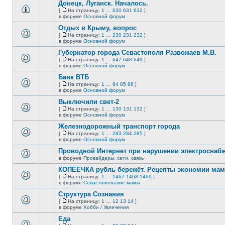
сообщений.
Донецк, Луганск. Началось.
теме
нет
[
На страницу:
1
…
630
631
632
]
новых
На
В
в форуме
Основной форум
непрочитанных
страницу
этой
сообщений.
Отдых в Крыму, вопрос
теме
нет
[
На страницу:
1
…
230
231
232
]
новых
На
В
в форуме
Основной форум
непрочитанных
страницу
этой
сообщений.
Губернатор города Севастополя Развожаев М.В.
теме
нет
[
На страницу:
1
…
647
648
649
]
новых
На
В
в форуме
Основной форум
непрочитанных
страницу
этой
сообщений.
Банк ВТБ
теме
нет
[
На страницу:
1
…
84
85
86
]
новых
На
В
в форуме
Основной форум
непрочитанных
страницу
этой
сообщений.
Выключили свет-2
теме
нет
[
На страницу:
1
…
130
131
132
]
новых
На
В
в форуме
Основной форум
непрочитанных
страницу
этой
сообщений.
Железнодорожный транспорт города
теме
нет
[
На страницу:
1
…
283
284
285
]
новых
На
В
в форуме
Основной форум
непрочитанных
страницу
этой
сообщений.
Проводной Интернет при нарушении электроснаб
теме
нет
в форуме
Провайдеры, сети, связь
В
новых
этой
непрочитанных
КОПЕЕЧКА рубль бережёт. Рецепты экономии мамо
теме
сообщений.
[
На страницу:
1
…
1467
1468
1469
]
нет
На
В
в форуме
Севастопольские мамы
новых
страницу
этой
непрочитанных
Структура Сознания
теме
сообщений.
нет
[
На страницу:
1
…
12
13
14
]
новых
На
В
в форуме
Хобби / Увлечения
непрочитанных
страницу
этой
сообщений.
Еда
теме
нет