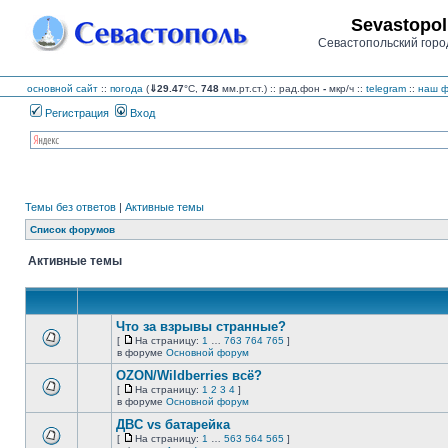
Sevastopol
Севастопольский горо
основной сайт
::
погода
(
⇓29.47
°C,
748
мм.рт.ст.) :: рад.фон
-
мкр/ч
::
telegram
::
наш ф
Регистрация
Вход
Темы без ответов
|
Активные темы
Список форумов
Активные темы
Что за взрывы странные?
[
На страницу:
1
…
763
764
765
]
На
В
в форуме
Основной форум
страницу
этой
OZON/Wildberries всё?
теме
нет
[
На страницу:
1
2
3
4
]
новых
На
В
в форуме
Основной форум
непрочитанных
страницу
этой
сообщений.
ДВС vs батарейка
теме
нет
[
На страницу:
1
…
563
564
565
]
новых
На