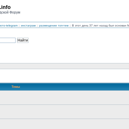
.info
дской Форум
ото-telegram
::
инстаграм
::
размещение топ-тем
:: В этот день 37 лет назад был основан
Темы