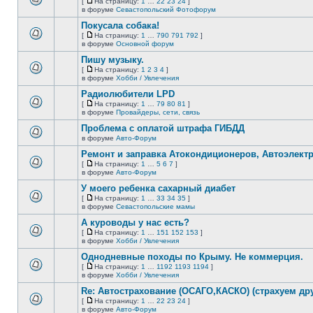
[
На страницу:
1
…
22
23
24
]
новых
На
В
в форуме
Севастопольский Фотофорум
непрочитанных
страницу
этой
сообщений.
Покусала собака!
теме
нет
[
На страницу:
1
…
790
791
792
]
новых
На
В
в форуме
Основной форум
непрочитанных
страницу
этой
сообщений.
Пишу музыку.
теме
нет
[
На страницу:
1
2
3
4
]
новых
На
В
в форуме
Хобби / Увлечения
непрочитанных
страницу
этой
сообщений.
Радиолюбители LPD
теме
нет
[
На страницу:
1
…
79
80
81
]
новых
На
В
в форуме
Провайдеры, сети, связь
непрочитанных
страницу
этой
сообщений.
Проблема с оплатой штрафа ГИБДД
теме
нет
в форуме
Авто-Форум
В
новых
этой
непрочитанных
Ремонт и заправка Атокондиционеров, Автоэлект
теме
сообщений.
[
На страницу:
1
…
5
6
7
]
нет
На
В
в форуме
Авто-Форум
новых
страницу
этой
непрочитанных
У моего ребенка сахарный диабет
теме
сообщений.
нет
[
На страницу:
1
…
33
34
35
]
новых
На
В
в форуме
Севастопольские мамы
непрочитанных
страницу
этой
сообщений.
А куроводы у нас есть?
теме
нет
[
На страницу:
1
…
151
152
153
]
новых
На
В
в форуме
Хобби / Увлечения
непрочитанных
страницу
этой
сообщений.
Однодневные походы по Крыму. Не коммерция.
теме
нет
[
На страницу:
1
…
1192
1193
1194
]
новых
На
В
в форуме
Хобби / Увлечения
непрочитанных
страницу
этой
сообщений.
Re: Автострахование (ОСАГО,КАСКО) (страхуем дру
теме
нет
[
На страницу:
1
…
22
23
24
]
новых
На
В
в форуме
Авто-Форум