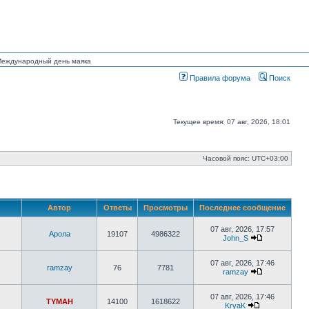
 Международный день маяка
Правила форума
Поиск
Текущее время: 07 авг, 2026, 18:01
Часовой пояс:
UTC+03:00
Автор
Ответы
Просмотры
Последнее сообщение
07 авг, 2026, 17:57
Арола
19107
4986322
John_S
Перейти
к
последнему
07 авг, 2026, 17:46
ramzay
76
7781
сообщению
ramzay
Перейти
к
последнему
07 авг, 2026, 17:46
TYMAH
14100
1618622
сообщению
KryaK