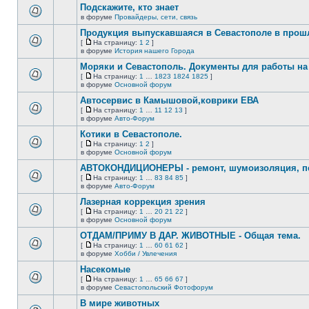
сообщений.
Подскажите, кто знает
теме
нет
в форуме
Провайдеры, сети, связь
В
новых
этой
непрочитанных
Продукция выпускавшаяся в Севастополе в про
теме
сообщений.
[
На страницу:
1
2
]
нет
На
В
в форуме
История нашего Города
новых
страницу
этой
непрочитанных
Моряки и Севастополь. Документы для работы на 
теме
сообщений.
нет
[
На страницу:
1
…
1823
1824
1825
]
новых
На
В
в форуме
Основной форум
непрочитанных
страницу
этой
сообщений.
Автосервис в Камышовой,коврики ЕВА
теме
нет
[
На страницу:
1
…
11
12
13
]
новых
На
В
в форуме
Авто-Форум
непрочитанных
страницу
этой
сообщений.
Котики в Севастополе.
теме
нет
[
На страницу:
1
2
]
новых
На
В
в форуме
Основной форум
непрочитанных
страницу
этой
сообщений.
АВТОКОНДИЦИОНЕРЫ - ремонт, шумоизоляция, пе
теме
нет
[
На страницу:
1
…
83
84
85
]
новых
На
В
в форуме
Авто-Форум
непрочитанных
страницу
этой
сообщений.
Лазерная коррекция зрения
теме
нет
[
На страницу:
1
…
20
21
22
]
новых
На
В
в форуме
Основной форум
непрочитанных
страницу
этой
сообщений.
ОТДАМ/ПРИМУ В ДАР. ЖИВОТНЫЕ - Общая тема.
теме
нет
[
На страницу:
1
…
60
61
62
]
новых
На
В
в форуме
Хобби / Увлечения
непрочитанных
страницу
этой
сообщений.
Насекомые
теме
нет
[
На страницу:
1
…
65
66
67
]
новых
На
В
в форуме
Севастопольский Фотофорум
непрочитанных
страницу
этой
сообщений.
В мире животных
теме