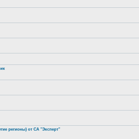
рик
гие регионы) от СА "Эксперт"