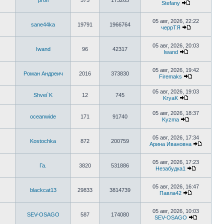
profi
575
173265
сообщению
Stefany
Перейти
к
последнему
05 авг, 2026, 22:22
sane44ka
19791
1966764
сообщению
черрТЯ
Перейти
к
последнему
05 авг, 2026, 20:03
Iwand
96
42317
сообщению
Iwand
Перейти
к
последнему
05 авг, 2026, 19:42
Роман Андреич
2016
373830
сообщению
Firemaks
Перейти
к
05 авг, 2026, 19:03
последнему
Shvei`K
12
745
KryaK
сообщению
Перейти
к
05 авг, 2026, 18:37
последнему
oceanwide
171
91740
Kyzma
сообщению
Перейти
к
последнему
05 авг, 2026, 17:34
Kostochka
872
200759
сообщению
Арина Ивановна
Перейти
к
последн
05 авг, 2026, 17:23
Га.
3820
531886
сообще
Незабудка1
Перейти
к
последнем
05 авг, 2026, 16:47
blackcat13
29833
3814739
сообщени
Павла42
Перейти
к
последнему
05 авг, 2026, 10:03
SEV-OSAGO
587
174080
сообщению
SEV-OSAGO
Перейти