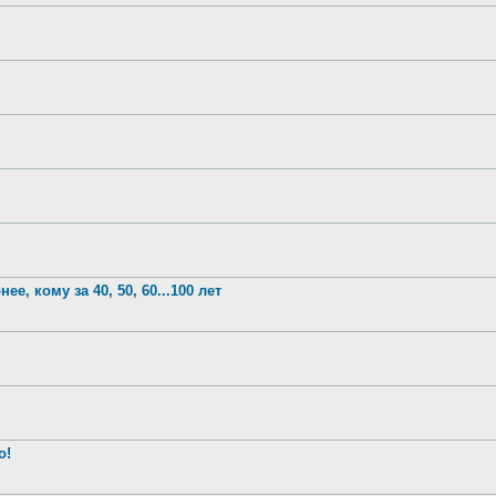
е, кому за 40, 50, 60...100 лет
о!