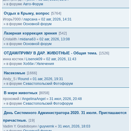
» в форуме
Авто-Форум
Отдых в Крыму, вопрос
[5764]
Игорь7000
/
ларсана
«
02 авг, 2026, 14:31
» в форуме
Основной форум
Лазерная коррекция зрения
[542]
Cristalith
/
midana63
«
02 авг, 2026, 13:08
» в форуме
Основной форум
ОТДАМ/ПРИМУ В ДАР. ЖИВОТНЫЕ - Общая тема.
[1526]
инна костюк
/
Lisenok09
«
02 авг, 2026, 11:43
» в форуме
Хобби / Увлечения
Насекомые
[1666]
Andy_S
/
Round
«
01 авг, 2026, 19:31
» в форуме
Севастопольский Фотофорум
В мире животных
[8058]
прохожий
/
AngelinaAngel
«
31 июл, 2026, 20:48
» в форуме
Севастопольский Фотофорум
День Системного Администратора 2020. 31 июля. Приглашаются
причастные.
[19]
Vadim Y. Gradoboyev
/
guyvernk
«
31 июл, 2026, 18:03