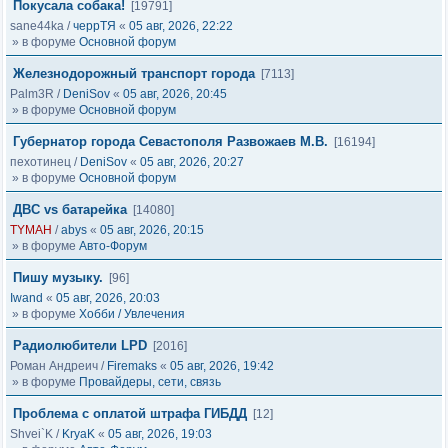
Покусала собака!
[19791]
sane44ka
/
черрТЯ
«
05 авг, 2026, 22:22
» в форуме
Основной форум
Железнодорожный транспорт города
[7113]
Palm3R
/
DeniSov
«
05 авг, 2026, 20:45
» в форуме
Основной форум
Губернатор города Севастополя Развожаев М.В.
[16194]
пехотинец
/
DeniSov
«
05 авг, 2026, 20:27
» в форуме
Основной форум
ДВС vs батарейка
[14080]
TYMAH
/
abys
«
05 авг, 2026, 20:15
» в форуме
Авто-Форум
Пишу музыку.
[96]
Iwand
«
05 авг, 2026, 20:03
» в форуме
Хобби / Увлечения
Радиолюбители LPD
[2016]
Роман Андреич
/
Firemaks
«
05 авг, 2026, 19:42
» в форуме
Провайдеры, сети, связь
Проблема с оплатой штрафа ГИБДД
[12]
Shvei`K
/
KryaK
«
05 авг, 2026, 19:03