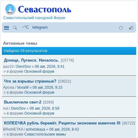
Севастопольский городской Форум
~°C
telegram
Активные темы
Найдено 59 результатов
Донецк, Луганск. Началось.
[15774]
aaz10
/
DeniSov
«
06 авг, 2026, 9:41
» в форуме
Основной форум
Что за взрывы странные?
[19021]
Арола
/
VovaW
«
06 авг, 2026, 9:15
» в форуме
Основной форум
Выключили свет-2
[3260]
nut
/
DeniSov
«
06 авг, 2026, 8:58
» в форуме
Основной форум
КОПЕЕЧКА рубль бережёт. Рецепты экономии мамочек III
[36722]
BRюNETKA
/
anhelskaya
«
06 авг, 2026, 8:42
» в форуме
Севастопольские мамы