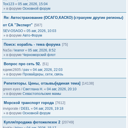
Tox123
«
05 авг, 2026, 15:04
» в форуме
Основной форум
Re: Автострахование (ОСАГО,КАСКО) (страхуем другие регионы)
от СА "Эксперт"
[587]
SEV-OSAGO
«
05 авг, 2026, 10:03
» в форуме
Авто-Форум
Поиск: корабль - тема форума
[75]
NaSa
/
leanor
«
05 авг, 2026, 8:52
» в форуме
Черноморский флот
Вопрос про сеть 92.
[51]
едимс2605
/
pav
«
04 авг, 2026, 22:03
» в форуме
Провайдеры, сети, связь
Репетиторы. Цены, отзывы[единая тема]
[14138]
green eyes
/
Светлана Н.
«
04 авг, 2026, 20:10
» в форуме
Севастопольские мамы
Морской транспорт города
[7612]
invigorate
/
DEEL
«
04 авг, 2026, 19:18
» в форуме
Основной форум
Купля/продажа фотожелезок 2
[20749]