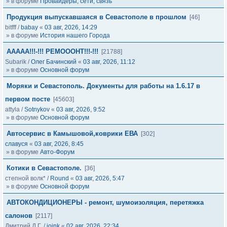
» в форуме
Провайдеры, сети, связь
Продукция выпускавшаяся в Севастополе в прошлом
[46]
bitfff
/
babay
«
03 авг, 2026, 14:29
» в форуме
История нашего Города
ААААА!!!-!!! РЕМОООНТ!!!-!!!
[21788]
Subarik
/
Олег Бачинский
«
03 авг, 2026, 11:12
» в форуме
Основной форум
Моряки и Севастополь. Документы для работы на 1.6.17 в
первом посте
[45603]
attyla
/
Sotnykov
«
03 авг, 2026, 9:52
» в форуме
Основной форум
Автосервис в Камышовой,коврики ЕВА
[302]
славуся
«
03 авг, 2026, 8:45
» в форуме
Авто-Форум
Котики в Севастополе.
[36]
степной волк*
/
Round
«
03 авг, 2026, 5:47
» в форуме
Основной форум
АВТОКОНДИЦИОНЕРЫ - ремонт, шумоизоляция, перетяжка
салонов
[2117]
Дмитрий Д.Г.
/
joink
«
02 авг, 2026, 22:34