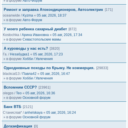
» в форуме
Авто-Форум
Ремонт и заправка Атокондиционеров, Автоэлектрик
[171]
oceanwide
/
Kyzma
«
05 авг, 2026, 18:37
» в форуме
Авто-Форум
У моего ребенка сахарный диабет
[872]
Kostochka
/
Арина Ивановна
«
05 авг, 2026, 17:34
» в форуме
Севастопольские мамы
А куроводы у нас есть?
[3820]
Га.
/
Незабудка1
«
05 авг, 2026, 17:23
» в форуме
Хобби / Увлечения
Однодневные походы по Крыму. Не коммерция.
[29833]
blackcat13
/
Павла42
«
05 авг, 2026, 16:47
» в форуме
Хобби / Увлечения
Вспомним СССР?
[23961]
olegps
/
Тео
«
05 авг, 2026, 16:36
» в форуме
Основной форум
Банк ВТБ
[2121]
Станислав*
/
anhelskaya
«
05 авг, 2026, 16:24
» в форуме
Основной форум
Догазификация
[0]