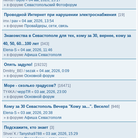
NeKto
/
bijou
«
04 авг, 2026, 15:17
» в форуме
Севастопольский Фотофорум
Проводной Интернет при нарушении электроснабжения
[19]
imx
/
pav
«
04 авг, 2026, 13:54
» в форуме
Провайдеры, сети, связь
Знакомства в Севастополе для тех, кому за 30, вернее, кому за
40, 50, 60...100 лет
[343]
Elena-S
«
04 авг, 2026, 11:46
» в форуме
Афиша Севастополя
Опять задуло!
[19232]
Dmitriy_BEl
/
sezak
«
04 авг, 2026, 0:09
» в форуме
Основной форум
Море - сколько градусов?
[16471]
TY4KA
/
черрТЯ
«
03 авг, 2026, 23:00
» в форуме
Основной форум
Кому за 30 Севастополь Вечера "Кому за...". Весело!
[946]
Elena-S
«
03 авг, 2026, 20:38
» в форуме
Афиша Севастополя
Подскажите, кто знает
[3]
Shvei`K
/
Tanysha9788
«
03 авг, 2026, 15:29