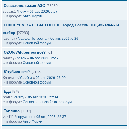
Севастопольская АЗС
[28580]
sevazs1
/
hotty
«
06 авг, 2026, 7:57
» в форуме
Авто-Форум
ГОЛОСУЕМ ЗА СЕВАСТОПОЛЬ! Город России. Национальный
выбор
[27283]
lasunya
/
Марфа Петровна
«
06 авг, 2026, 6:26
» в форуме
Основной форум
OZON/Wildberries всё?
[61]
ramzay
/
sezak
«
06 авг, 2026, 2:26
» в форуме
Основной форум
Ютубчик всё?
[2185]
Кламмер
/
Серёга
«
05 авг, 2026, 23:00
» в форуме
Основной форум
Еда
[575]
profi
/
Stefany
«
05 авг, 2026, 22:39
» в форуме
Севастопольский Фотофорум
Топливо
[1197]
vaz111
/
copywriter
«
05 авг, 2026, 22:37
» в форуме
Авто-Форум