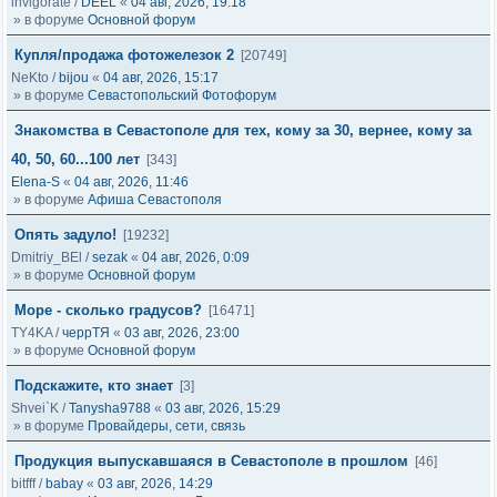
invigorate
/
DEEL
«
04 авг, 2026, 19:18
» в форуме
Основной форум
Купля/продажа фотожелезок 2
[20749]
NeKto
/
bijou
«
04 авг, 2026, 15:17
» в форуме
Севастопольский Фотофорум
Знакомства в Севастополе для тех, кому за 30, вернее, кому за
40, 50, 60...100 лет
[343]
Elena-S
«
04 авг, 2026, 11:46
» в форуме
Афиша Севастополя
Опять задуло!
[19232]
Dmitriy_BEl
/
sezak
«
04 авг, 2026, 0:09
» в форуме
Основной форум
Море - сколько градусов?
[16471]
TY4KA
/
черрТЯ
«
03 авг, 2026, 23:00
» в форуме
Основной форум
Подскажите, кто знает
[3]
Shvei`K
/
Tanysha9788
«
03 авг, 2026, 15:29
» в форуме
Провайдеры, сети, связь
Продукция выпускавшаяся в Севастополе в прошлом
[46]
bitfff
/
babay
«
03 авг, 2026, 14:29