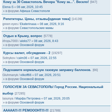
Кому за 30 Севастополь Вечера "Кому за...". Весело!
[947]
Elena-S
«
08 авг, 2026, 10:45
» в форуме
Афиша Севастополя
Репетиторы. Цены, отзывы[единая тема]
[14139]
green eyes
/
Ekaterinaaa
«
08 авг, 2026, 9:16
» в форуме
Севастопольские мамы
Отдых в Крыму, вопрос
[5778]
Игорь7000
/
aleks77
«
08 авг, 2026, 8:43
» в форуме
Основной форум
Курсы валют, обсуждение - 2
[19297]
Sotnykov
/
calm36
«
07 авг, 2026, 22:55
» в форуме
Основной форум
Подскажите нормальную газовую заправку баллонов.
[66]
Gluhmanyk
/
vilkoff66
«
07 авг, 2026, 20:51
» в форуме
Основной форум
ГОЛОСУЕМ ЗА СЕВАСТОПОЛЬ! Город России. Национальный
выбор
[27285]
lasunya
/
Марфа Петровна
«
07 авг, 2026, 20:05
» в форуме
Основной форум
ААААА!!!-!!! РЕМОООНТ!!!-!!!
[21789]