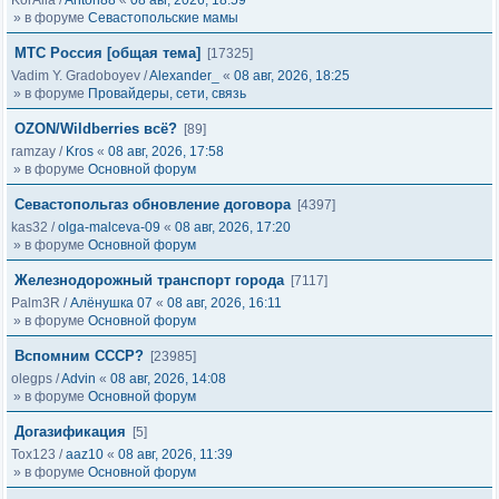
KorAlla
/
Anton88
«
08 авг, 2026, 18:59
» в форуме
Севастопольские мамы
МТС Россия [общая тема]
[17325]
Vadim Y. Gradoboyev
/
Alexander_
«
08 авг, 2026, 18:25
» в форуме
Провайдеры, сети, связь
OZON/Wildberries всё?
[89]
ramzay
/
Kros
«
08 авг, 2026, 17:58
» в форуме
Основной форум
Севастопольгаз обновление договора
[4397]
kas32
/
olga-malceva-09
«
08 авг, 2026, 17:20
» в форуме
Основной форум
Железнодорожный транспорт города
[7117]
Palm3R
/
Алёнушка 07
«
08 авг, 2026, 16:11
» в форуме
Основной форум
Вспомним СССР?
[23985]
olegps
/
Advin
«
08 авг, 2026, 14:08
» в форуме
Основной форум
Догазификация
[5]
Tox123
/
aaz10
«
08 авг, 2026, 11:39
» в форуме
Основной форум