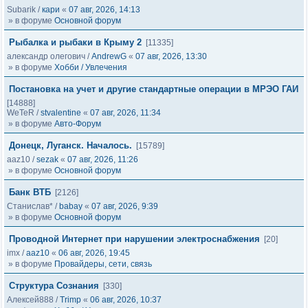
Subarik
/
кари
«
07 авг, 2026, 14:13
» в форуме
Основной форум
Рыбалка и рыбаки в Крыму 2
[11335]
александр олегович
/
AndrewG
«
07 авг, 2026, 13:30
» в форуме
Хобби / Увлечения
Постановка на учет и другие стандартные операции в МРЭО ГАИ
[14888]
WeTeR
/
stvalentine
«
07 авг, 2026, 11:34
» в форуме
Авто-Форум
Донецк, Луганск. Началось.
[15789]
aaz10
/
sezak
«
07 авг, 2026, 11:26
» в форуме
Основной форум
Банк ВТБ
[2126]
Станислав*
/
babay
«
07 авг, 2026, 9:39
» в форуме
Основной форум
Проводной Интернет при нарушении электроснабжения
[20]
imx
/
aaz10
«
06 авг, 2026, 19:45
» в форуме
Провайдеры, сети, связь
Структура Сознания
[330]
Алексей888
/
Trimp
«
06 авг, 2026, 10:37