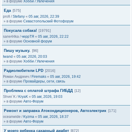
» в форуме
Хобби / Увлечения
Еда
[575]
profi
/
Stefany
«
05 авг, 2026, 22:39
» в форуме
Севастопольский Фотофорум
Покусала собака!
[19791]
sane44ka
/
черрТЯ
«
05 авг, 2026, 22:22
» в форуме
Основной форум
Пишу музыку.
[96]
Iwand
«
05 авг, 2026, 20:03
» в форуме
Хобби / Увлечения
Радиолюбители LPD
[2016]
Роман Андреич
/
Firemaks
«
05 авг, 2026, 19:42
» в форуме
Провайдеры, сети, связь
Проблема с оплатой штрафа ГИБДД
[12]
Shvei`K
/
KryaK
«
05 авг, 2026, 19:03
» в форуме
Авто-Форум
Ремонт и заправка Атокондиционеров, Автоэлектрик
[171]
oceanwide
/
Kyzma
«
05 авг, 2026, 18:37
» в форуме
Авто-Форум
У моего ребенка сахарный диабет
[872]