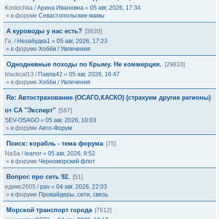
Kostochka
/
Арина Ивановна
«
05 авг, 2026, 17:34
» в форуме
Севастопольские мамы
А куроводы у нас есть?
[3820]
Га.
/
Незабудка1
«
05 авг, 2026, 17:23
» в форуме
Хобби / Увлечения
Однодневные походы по Крыму. Не коммерция.
[29833]
blackcat13
/
Павла42
«
05 авг, 2026, 16:47
» в форуме
Хобби / Увлечения
Re: Автострахование (ОСАГО,КАСКО) (страхуем другие регионы)
от СА "Эксперт"
[587]
SEV-OSAGO
«
05 авг, 2026, 10:03
» в форуме
Авто-Форум
Поиск: корабль - тема форума
[75]
NaSa
/
leanor
«
05 авг, 2026, 8:52
» в форуме
Черноморский флот
Вопрос про сеть 92.
[51]
едимс2605
/
pav
«
04 авг, 2026, 22:03
» в форуме
Провайдеры, сети, связь
Морской транспорт города
[7612]