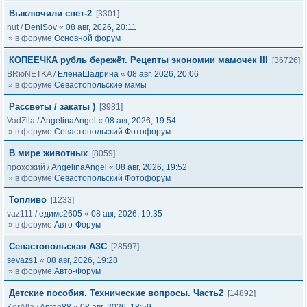
Выключили свет-2
[3301]
nut
/
DeniSov
«
08 авг, 2026, 20:11
» в форуме
Основной форум
КОПЕЕЧКА рубль бережёт. Рецепты экономии мамочек III
[36726]
BRюNETKA
/
ЕленаШадрина
«
08 авг, 2026, 20:06
» в форуме
Севастопольские мамы
Рассветы / закаты )
[3981]
VadZila
/
AngelinaAngel
«
08 авг, 2026, 19:54
» в форуме
Севастопольский Фотофорум
В мире животных
[8059]
прохожий
/
AngelinaAngel
«
08 авг, 2026, 19:52
» в форуме
Севастопольский Фотофорум
Топливо
[1233]
vaz111
/
едимс2605
«
08 авг, 2026, 19:35
» в форуме
Авто-Форум
Севастопольская АЗС
[28597]
sevazs1
«
08 авг, 2026, 19:28
» в форуме
Авто-Форум
Детские пособия. Технические вопросы. Часть2
[14892]