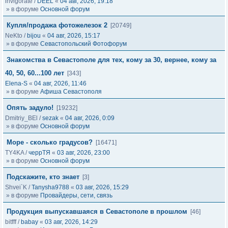
invigorate
/
DEEL
«
04 авг, 2026, 19:18
» в форуме
Основной форум
Купля/продажа фотожелезок 2
[20749]
NeKto
/
bijou
«
04 авг, 2026, 15:17
» в форуме
Севастопольский Фотофорум
Знакомства в Севастополе для тех, кому за 30, вернее, кому за
40, 50, 60...100 лет
[343]
Elena-S
«
04 авг, 2026, 11:46
» в форуме
Афиша Севастополя
Опять задуло!
[19232]
Dmitriy_BEl
/
sezak
«
04 авг, 2026, 0:09
» в форуме
Основной форум
Море - сколько градусов?
[16471]
TY4KA
/
черрТЯ
«
03 авг, 2026, 23:00
» в форуме
Основной форум
Подскажите, кто знает
[3]
Shvei`K
/
Tanysha9788
«
03 авг, 2026, 15:29
» в форуме
Провайдеры, сети, связь
Продукция выпускавшаяся в Севастополе в прошлом
[46]
bitfff
/
babay
«
03 авг, 2026, 14:29