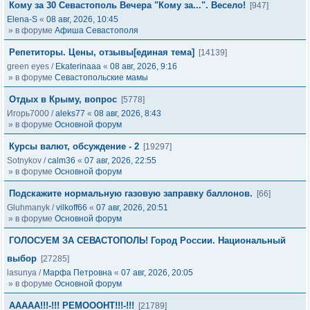
Кому за 30 Севастополь Вечера "Кому за...". Весело!
[947]
Elena-S
«
08 авг, 2026, 10:45
» в форуме
Афиша Севастополя
Репетиторы. Цены, отзывы[единая тема]
[14139]
green eyes
/
Ekaterinaaa
«
08 авг, 2026, 9:16
» в форуме
Севастопольские мамы
Отдых в Крыму, вопрос
[5778]
Игорь7000
/
aleks77
«
08 авг, 2026, 8:43
» в форуме
Основной форум
Курсы валют, обсуждение - 2
[19297]
Sotnykov
/
calm36
«
07 авг, 2026, 22:55
» в форуме
Основной форум
Подскажите нормальную газовую заправку баллонов.
[66]
Gluhmanyk
/
vilkoff66
«
07 авг, 2026, 20:51
» в форуме
Основной форум
ГОЛОСУЕМ ЗА СЕВАСТОПОЛЬ! Город России. Национальный
выбор
[27285]
lasunya
/
Марфа Петровна
«
07 авг, 2026, 20:05
» в форуме
Основной форум
ААААА!!!-!!! РЕМОООНТ!!!-!!!
[21789]