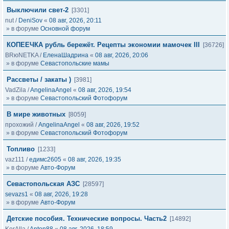
Выключили свет-2
[3301]
nut
/
DeniSov
«
08 авг, 2026, 20:11
» в форуме
Основной форум
КОПЕЕЧКА рубль бережёт. Рецепты экономии мамочек III
[36726]
BRюNETKA
/
ЕленаШадрина
«
08 авг, 2026, 20:06
» в форуме
Севастопольские мамы
Рассветы / закаты )
[3981]
VadZila
/
AngelinaAngel
«
08 авг, 2026, 19:54
» в форуме
Севастопольский Фотофорум
В мире животных
[8059]
прохожий
/
AngelinaAngel
«
08 авг, 2026, 19:52
» в форуме
Севастопольский Фотофорум
Топливо
[1233]
vaz111
/
едимс2605
«
08 авг, 2026, 19:35
» в форуме
Авто-Форум
Севастопольская АЗС
[28597]
sevazs1
«
08 авг, 2026, 19:28
» в форуме
Авто-Форум
Детские пособия. Технические вопросы. Часть2
[14892]