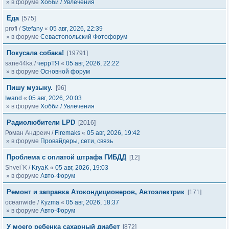
» в форуме
Хобби / Увлечения
Еда
[575]
profi
/
Stefany
«
05 авг, 2026, 22:39
» в форуме
Севастопольский Фотофорум
Покусала собака!
[19791]
sane44ka
/
черрТЯ
«
05 авг, 2026, 22:22
» в форуме
Основной форум
Пишу музыку.
[96]
Iwand
«
05 авг, 2026, 20:03
» в форуме
Хобби / Увлечения
Радиолюбители LPD
[2016]
Роман Андреич
/
Firemaks
«
05 авг, 2026, 19:42
» в форуме
Провайдеры, сети, связь
Проблема с оплатой штрафа ГИБДД
[12]
Shvei`K
/
KryaK
«
05 авг, 2026, 19:03
» в форуме
Авто-Форум
Ремонт и заправка Атокондиционеров, Автоэлектрик
[171]
oceanwide
/
Kyzma
«
05 авг, 2026, 18:37
» в форуме
Авто-Форум
У моего ребенка сахарный диабет
[872]