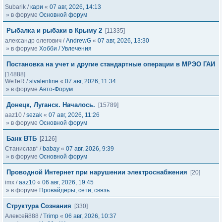
Subarik
/
кари
«
07 авг, 2026, 14:13
» в форуме
Основной форум
Рыбалка и рыбаки в Крыму 2
[11335]
александр олегович
/
AndrewG
«
07 авг, 2026, 13:30
» в форуме
Хобби / Увлечения
Постановка на учет и другие стандартные операции в МРЭО ГАИ
[14888]
WeTeR
/
stvalentine
«
07 авг, 2026, 11:34
» в форуме
Авто-Форум
Донецк, Луганск. Началось.
[15789]
aaz10
/
sezak
«
07 авг, 2026, 11:26
» в форуме
Основной форум
Банк ВТБ
[2126]
Станислав*
/
babay
«
07 авг, 2026, 9:39
» в форуме
Основной форум
Проводной Интернет при нарушении электроснабжения
[20]
imx
/
aaz10
«
06 авг, 2026, 19:45
» в форуме
Провайдеры, сети, связь
Структура Сознания
[330]
Алексей888
/
Trimp
«
06 авг, 2026, 10:37