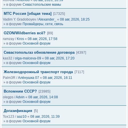
KorAlla
/
Anton88
«
08 авг, 2026, 18:59
» в форуме
Севастопольские мамы
МТС Россия [общая тема]
[17325]
Vadim Y. Gradoboyev
/
Alexander_
«
08 авг, 2026, 18:25
» в форуме
Провайдеры, сети, связь
OZON/Wildberries всё?
[89]
ramzay
/
Kros
«
08 авг, 2026, 17:58
» в форуме
Основной форум
Севастопольгаз обновление договора
[4397]
kas32
/
olga-malceva-09
«
08 авг, 2026, 17:20
» в форуме
Основной форум
Железнодорожный транспорт города
[7117]
Palm3R
/
Алёнушка 07
«
08 авг, 2026, 16:11
» в форуме
Основной форум
Вспомним СССР?
[23985]
olegps
/
Advin
«
08 авг, 2026, 14:08
» в форуме
Основной форум
Догазификация
[5]
Tox123
/
aaz10
«
08 авг, 2026, 11:39
» в форуме
Основной форум