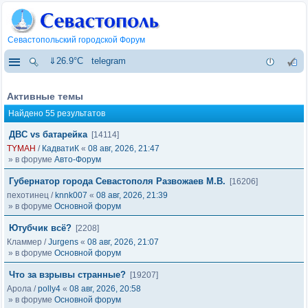
Севастопольский городской Форум
⇓26.9°C
telegram
Активные темы
Найдено 55 результатов
ДВС vs батарейка
[14114]
TYMAH
/
КадватиК
«
08 авг, 2026, 21:47
» в форуме
Авто-Форум
Губернатор города Севастополя Развожаев М.В.
[16206]
пехотинец
/
knnk007
«
08 авг, 2026, 21:39
» в форуме
Основной форум
Ютубчик всё?
[2208]
Кламмер
/
Jurgens
«
08 авг, 2026, 21:07
» в форуме
Основной форум
Что за взрывы странные?
[19207]
Арола
/
polly4
«
08 авг, 2026, 20:58
» в форуме
Основной форум