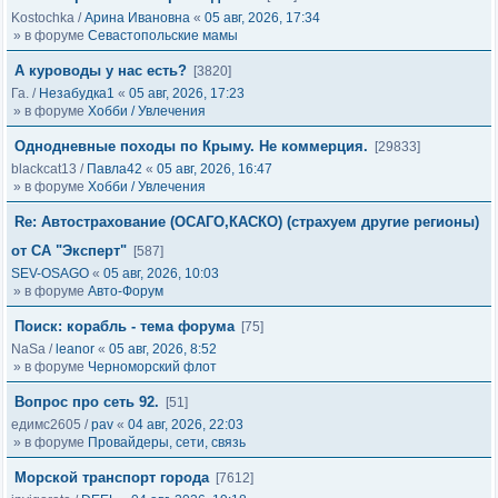
Kostochka
/
Арина Ивановна
«
05 авг, 2026, 17:34
» в форуме
Севастопольские мамы
А куроводы у нас есть?
[3820]
Га.
/
Незабудка1
«
05 авг, 2026, 17:23
» в форуме
Хобби / Увлечения
Однодневные походы по Крыму. Не коммерция.
[29833]
blackcat13
/
Павла42
«
05 авг, 2026, 16:47
» в форуме
Хобби / Увлечения
Re: Автострахование (ОСАГО,КАСКО) (страхуем другие регионы)
от СА "Эксперт"
[587]
SEV-OSAGO
«
05 авг, 2026, 10:03
» в форуме
Авто-Форум
Поиск: корабль - тема форума
[75]
NaSa
/
leanor
«
05 авг, 2026, 8:52
» в форуме
Черноморский флот
Вопрос про сеть 92.
[51]
едимс2605
/
pav
«
04 авг, 2026, 22:03
» в форуме
Провайдеры, сети, связь
Морской транспорт города
[7612]