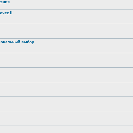
жения
чек III
иональный выбор