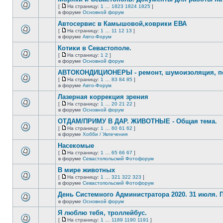
нет
[
На страницу:
1
…
1823
1824
1825
]
новых
На
В
в форуме
Основной форум
непрочитанных
страницу
этой
сообщений.
Автосервис в Камышовой,коврики ЕВА
теме
нет
[
На страницу:
1
…
11
12
13
]
новых
На
В
в форуме
Авто-Форум
непрочитанных
страницу
этой
сообщений.
Котики в Севастополе.
теме
нет
[
На страницу:
1
2
]
новых
На
В
в форуме
Основной форум
непрочитанных
страницу
этой
сообщений.
АВТОКОНДИЦИОНЕРЫ - ремонт, шумоизоляция, пе
теме
нет
[
На страницу:
1
…
83
84
85
]
новых
На
В
в форуме
Авто-Форум
непрочитанных
страницу
этой
сообщений.
Лазерная коррекция зрения
теме
нет
[
На страницу:
1
…
20
21
22
]
новых
На
В
в форуме
Основной форум
непрочитанных
страницу
этой
сообщений.
ОТДАМ/ПРИМУ В ДАР. ЖИВОТНЫЕ - Общая тема.
теме
нет
[
На страницу:
1
…
60
61
62
]
новых
На
В
в форуме
Хобби / Увлечения
непрочитанных
страницу
этой
сообщений.
Насекомые
теме
нет
[
На страницу:
1
…
65
66
67
]
новых
На
В
в форуме
Севастопольский Фотофорум
непрочитанных
страницу
этой
сообщений.
В мире животных
теме
нет
[
На страницу:
1
…
321
322
323
]
новых
На
В
в форуме
Севастопольский Фотофорум
непрочитанных
страницу
этой
сообщений.
День Системного Администратора 2020. 31 июля.
теме
нет
в форуме
Основной форум
В
новых
этой
непрочитанных
Я люблю тебя, троллейбус.
теме
сообщений.
[
На страницу:
1
…
1189
1190
1191
]
нет