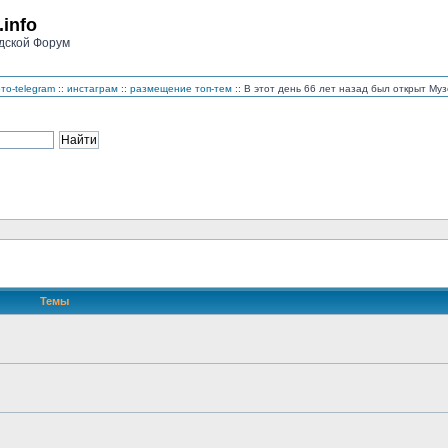
.info
дской Форум
то-telegram
::
инстаграм
::
размещение топ-тем
:: В этот день 66 лет назад был открыт М
Темы