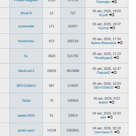
Роман Андреич
2016
373739
сообщению
Firemaks
Перейти
к
05 авг, 2026, 19:03
последнему
Shvei`K
12
727
KryaK
сообщению
Перейти
к
05 авг, 2026, 18:37
последнему
oceanwide
171
91687
Kyzma
сообщению
Перейти
к
последнему
05 авг, 2026, 17:34
Kostochka
872
200719
сообщению
Арина Ивановна
Перейти
к
последн
05 авг, 2026, 17:23
Га.
3820
531755
сообще
Незабудка1
Перейти
к
последнем
05 авг, 2026, 16:47
blackcat13
29833
3813886
сообщени
Павла42
Перейти
к
последнему
05 авг, 2026, 10:03
SEV-OSAGO
587
174007
сообщению
SEV-OSAGO
Перейти
к
последне
05 авг, 2026, 8:52
NaSa
75
145504
сообщени
leanor
Перейти
к
последнему
04 авг, 2026, 22:03
едимс2605
51
23814
сообщению
pav
Перейти
к
последнему
04 авг, 2026, 20:10
green eyes
14138
2362651
сообщению
Светлана Н.
Перейти