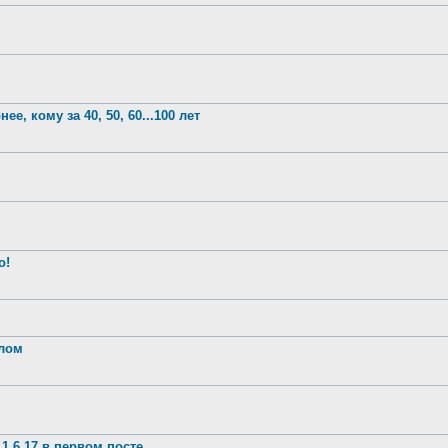
е, кому за 40, 50, 60...100 лет
о!
шлом
1.6.17 в первом посте