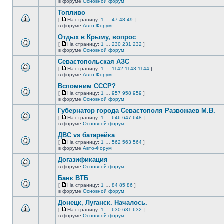
В
в форуме
Основной форум
непрочитанных
страницу
этой
сообщений.
Топливо
теме
нет
[
На страницу:
1
…
47
48
49
]
новых
На
В
в форуме
Авто-Форум
непрочитанных
страницу
этой
сообщений.
Отдых в Крыму, вопрос
теме
нет
[
На страницу:
1
…
230
231
232
]
новых
На
В
в форуме
Основной форум
непрочитанных
страницу
этой
сообщений.
Севастопольская АЗС
теме
нет
[
На страницу:
1
…
1142
1143
1144
]
новых
На
В
в форуме
Авто-Форум
непрочитанных
страницу
этой
сообщений.
Вспомним СССР?
теме
нет
[
На страницу:
1
…
957
958
959
]
новых
На
В
в форуме
Основной форум
непрочитанных
страницу
этой
сообщений.
Губернатор города Севастополя Развожаев М.В.
теме
нет
[
На страницу:
1
…
646
647
648
]
новых
На
В
в форуме
Основной форум
непрочитанных
страницу
этой
сообщений.
ДВС vs батарейка
теме
нет
[
На страницу:
1
…
562
563
564
]
новых
На
В
в форуме
Авто-Форум
непрочитанных
страницу
этой
сообщений.
Догазификация
теме
нет
в форуме
Основной форум
В
новых
этой
непрочитанных
Банк ВТБ
теме
сообщений.
[
На страницу:
1
…
84
85
86
]
нет
На
В
в форуме
Основной форум
новых
страницу
этой
непрочитанных
Донецк, Луганск. Началось.
теме
сообщений.
нет
[
На страницу:
1
…
630
631
632
]
новых
На
В
в форуме
Основной форум
непрочитанных
страницу
этой