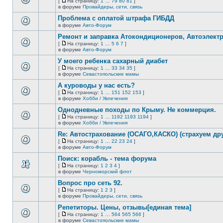
[
На страницу:
1
…
79
80
81
]
новых
На
В
в форуме
Провайдеры, сети, связь
непрочитанных
страницу
этой
сообщений.
Проблема с оплатой штрафа ГИБДД
теме
нет
в форуме
Авто-Форум
В
новых
этой
непрочитанных
Ремонт и заправка Атокондиционеров, Автоэлект
теме
сообщений.
[
На страницу:
1
…
5
6
7
]
нет
На
В
в форуме
Авто-Форум
новых
страницу
этой
непрочитанных
У моего ребенка сахарный диабет
теме
сообщений.
нет
[
На страницу:
1
…
33
34
35
]
новых
На
В
в форуме
Севастопольские мамы
непрочитанных
страницу
этой
сообщений.
А куроводы у нас есть?
теме
нет
[
На страницу:
1
…
151
152
153
]
новых
На
В
в форуме
Хобби / Увлечения
непрочитанных
страницу
этой
сообщений.
Однодневные походы по Крыму. Не коммерция.
теме
нет
[
На страницу:
1
…
1192
1193
1194
]
новых
На
В
в форуме
Хобби / Увлечения
непрочитанных
страницу
этой
сообщений.
Re: Автострахование (ОСАГО,КАСКО) (страхуем дру
теме
нет
[
На страницу:
1
…
22
23
24
]
новых
На
В
в форуме
Авто-Форум
непрочитанных
страницу
этой
сообщений.
Поиск: корабль - тема форума
теме
нет
[
На страницу:
1
2
3
4
]
новых
На
В
в форуме
Черноморский флот
непрочитанных
страницу
этой
сообщений.
Вопрос про сеть 92.
теме
нет
[
На страницу:
1
2
3
]
новых
На
В
в форуме
Провайдеры, сети, связь
непрочитанных
страницу
этой
сообщений.
Репетиторы. Цены, отзывы[единая тема]
теме
нет
[
На страницу:
1
…
564
565
566
]
новых
На
В
в форуме
Севастопольские мамы