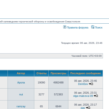
узей-заповедникк героической обороны и освобождения Севастополя
Правила форума
Поиск
Текущее время: 06 авг, 2026, 23:46
Часовой пояс:
UTC+03:00
Автор
Ответы
Просмотры
Последнее сообщение
06 авг, 2026, 23:46
Арола
19090
4982488
DeniSov
Перейти
к
последнему
06 авг, 2026, 23:31
nut
3277
572383
сообщению
olga-malceva-09
Перейти
к
последн
06 авг, 2026, 23:17
ramzay
65
6644
сообще
pav