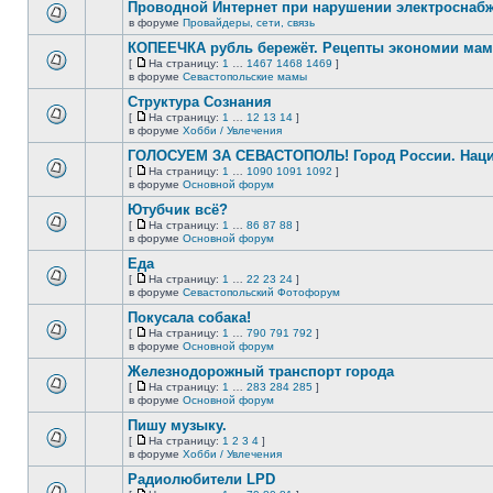
сообщений.
Проводной Интернет при нарушении электроснаб
теме
нет
в форуме
Провайдеры, сети, связь
В
новых
этой
непрочитанных
КОПЕЕЧКА рубль бережёт. Рецепты экономии мамо
теме
сообщений.
[
На страницу:
1
…
1467
1468
1469
]
нет
На
В
в форуме
Севастопольские мамы
новых
страницу
этой
непрочитанных
Структура Сознания
теме
сообщений.
нет
[
На страницу:
1
…
12
13
14
]
новых
На
В
в форуме
Хобби / Увлечения
непрочитанных
страницу
этой
сообщений.
ГОЛОСУЕМ ЗА СЕВАСТОПОЛЬ! Город России. Нац
теме
нет
[
На страницу:
1
…
1090
1091
1092
]
новых
На
В
в форуме
Основной форум
непрочитанных
страницу
этой
сообщений.
Ютубчик всё?
теме
нет
[
На страницу:
1
…
86
87
88
]
новых
На
В
в форуме
Основной форум
непрочитанных
страницу
этой
сообщений.
Еда
теме
нет
[
На страницу:
1
…
22
23
24
]
новых
На
В
в форуме
Севастопольский Фотофорум
непрочитанных
страницу
этой
сообщений.
Покусала собака!
теме
нет
[
На страницу:
1
…
790
791
792
]
новых
На
В
в форуме
Основной форум
непрочитанных
страницу
этой
сообщений.
Железнодорожный транспорт города
теме
нет
[
На страницу:
1
…
283
284
285
]
новых
На
В
в форуме
Основной форум
непрочитанных
страницу
этой
сообщений.
Пишу музыку.
теме
нет
[
На страницу:
1
2
3
4
]
новых
На
В
в форуме
Хобби / Увлечения
непрочитанных
страницу
этой
сообщений.
Радиолюбители LPD
теме
нет