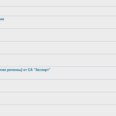
рик
гие регионы) от СА "Эксперт"