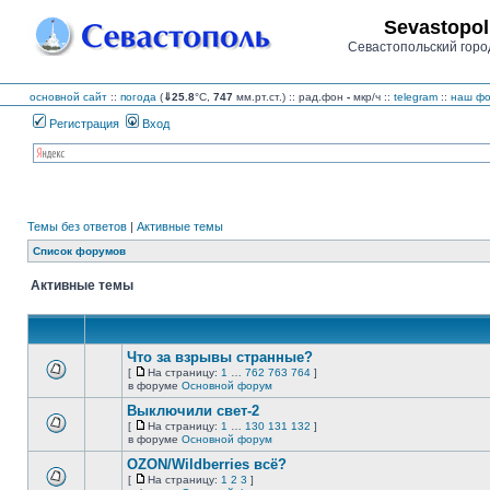
Sevastopol
Севастопольский горо
основной сайт
::
погода
(
⇓25.8
°C,
747
мм.рт.ст.) :: рад.фон
-
мкр/ч
::
telegram
::
наш фо
Регистрация
Вход
Темы без ответов
|
Активные темы
Список форумов
Активные темы
Что за взрывы странные?
[
На страницу:
1
…
762
763
764
]
На
В
в форуме
Основной форум
страницу
этой
Выключили свет-2
теме
нет
[
На страницу:
1
…
130
131
132
]
новых
На
В
в форуме
Основной форум
непрочитанных
страницу
этой
сообщений.
OZON/Wildberries всё?
теме
нет
[
На страницу:
1
2
3
]
новых
На