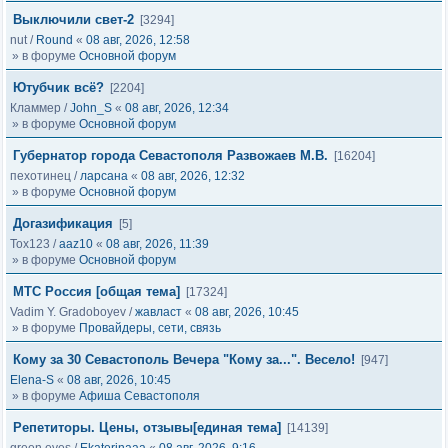
Выключили свет-2
[3294]
nut
/
Round
«
08 авг, 2026, 12:58
» в форуме
Основной форум
Ютубчик всё?
[2204]
Кламмер
/
John_S
«
08 авг, 2026, 12:34
» в форуме
Основной форум
Губернатор города Севастополя Развожаев М.В.
[16204]
пехотинец
/
ларсана
«
08 авг, 2026, 12:32
» в форуме
Основной форум
Догазификация
[5]
Tox123
/
aaz10
«
08 авг, 2026, 11:39
» в форуме
Основной форум
МТС Россия [общая тема]
[17324]
Vadim Y. Gradoboyev
/
жавласт
«
08 авг, 2026, 10:45
» в форуме
Провайдеры, сети, связь
Кому за 30 Севастополь Вечера "Кому за...". Весело!
[947]
Elena-S
«
08 авг, 2026, 10:45
» в форуме
Афиша Севастополя
Репетиторы. Цены, отзывы[единая тема]
[14139]