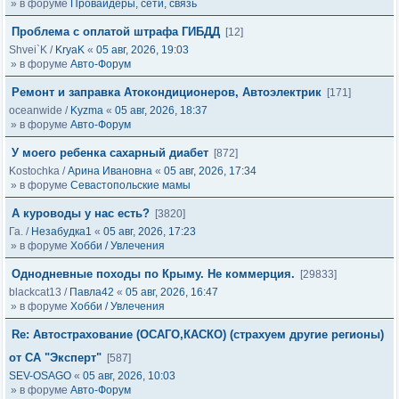
» в форуме
Провайдеры, сети, связь
Проблема с оплатой штрафа ГИБДД
[12]
Shvei`K
/
KryaK
«
05 авг, 2026, 19:03
» в форуме
Авто-Форум
Ремонт и заправка Атокондиционеров, Автоэлектрик
[171]
oceanwide
/
Kyzma
«
05 авг, 2026, 18:37
» в форуме
Авто-Форум
У моего ребенка сахарный диабет
[872]
Kostochka
/
Арина Ивановна
«
05 авг, 2026, 17:34
» в форуме
Севастопольские мамы
А куроводы у нас есть?
[3820]
Га.
/
Незабудка1
«
05 авг, 2026, 17:23
» в форуме
Хобби / Увлечения
Однодневные походы по Крыму. Не коммерция.
[29833]
blackcat13
/
Павла42
«
05 авг, 2026, 16:47
» в форуме
Хобби / Увлечения
Re: Автострахование (ОСАГО,КАСКО) (страхуем другие регионы)
от СА "Эксперт"
[587]
SEV-OSAGO
«
05 авг, 2026, 10:03
» в форуме
Авто-Форум