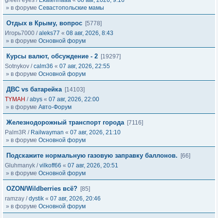
green eyes
/
Ekaterinaaa
«
08 авг, 2026, 9:16
» в форуме
Севастопольские мамы
Отдых в Крыму, вопрос
[5778]
Игорь7000
/
aleks77
«
08 авг, 2026, 8:43
» в форуме
Основной форум
Курсы валют, обсуждение - 2
[19297]
Sotnykov
/
calm36
«
07 авг, 2026, 22:55
» в форуме
Основной форум
ДВС vs батарейка
[14103]
TYMAH
/
abys
«
07 авг, 2026, 22:00
» в форуме
Авто-Форум
Железнодорожный транспорт города
[7116]
Palm3R
/
Railwayman
«
07 авг, 2026, 21:10
» в форуме
Основной форум
Подскажите нормальную газовую заправку баллонов.
[66]
Gluhmanyk
/
vilkoff66
«
07 авг, 2026, 20:51
» в форуме
Основной форум
OZON/Wildberries всё?
[85]
ramzay
/
dystik
«
07 авг, 2026, 20:46
» в форуме
Основной форум