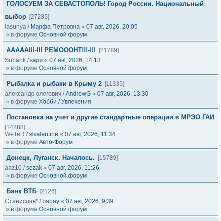
ГОЛОСУЕМ ЗА СЕВАСТОПОЛЬ! Город России. Национальный
выбор
[27285]
lasunya
/
Марфа Петровна
«
07 авг, 2026, 20:05
» в форуме
Основной форум
ААААА!!!-!!! РЕМОООНТ!!!-!!!
[21789]
Subarik
/
кари
«
07 авг, 2026, 14:13
» в форуме
Основной форум
Рыбалка и рыбаки в Крыму 2
[11335]
александр олегович
/
AndrewG
«
07 авг, 2026, 13:30
» в форуме
Хобби / Увлечения
Постановка на учет и другие стандартные операции в МРЭО ГАИ
[14888]
WeTeR
/
stvalentine
«
07 авг, 2026, 11:34
» в форуме
Авто-Форум
Донецк, Луганск. Началось.
[15789]
aaz10
/
sezak
«
07 авг, 2026, 11:26
» в форуме
Основной форум
Банк ВТБ
[2126]
Станислав*
/
babay
«
07 авг, 2026, 9:39
» в форуме
Основной форум