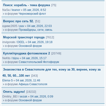
Поиск: корабль - тема форума
[75]
NaSa
/
leanor
«
05 авг, 2026, 8:52
» в форуме
Черноморский флот
Вопрос про сеть 92.
[51]
едимс2605
/
pav
«
04 авг, 2026, 22:03
» в форуме
Провайдеры, сети, связь
Морской транспорт города
[7612]
invigorate
/
DEEL
«
04 авг, 2026, 19:18
» в форуме
Основной форум
Купля/продажа фотожелезок 2
[20749]
NeKto
/
bijou
«
04 авг, 2026, 15:17
» в форуме
Севастопольский Фотофорум
Знакомства в Севастополе для тех, кому за 30, вернее, кому за
40, 50, 60...100 лет
[343]
Elena-S
«
04 авг, 2026, 11:46
» в форуме
Афиша Севастополя
Опять задуло!
[19232]
Dmitriy_BEl
/
sezak
«
04 авг, 2026, 0:09
» в форуме
Основной форум