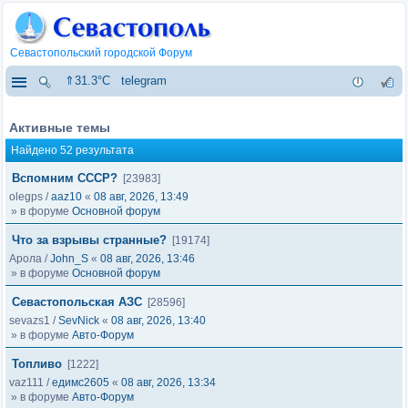
Севастопольский городской Форум
⇑31.3°C
telegram
Активные темы
Найдено 52 результата
Вспомним СССР?
[23983]
olegps
/
aaz10
«
08 авг, 2026, 13:49
» в форуме
Основной форум
Что за взрывы странные?
[19174]
Арола
/
John_S
«
08 авг, 2026, 13:46
» в форуме
Основной форум
Севастопольская АЗС
[28596]
sevazs1
/
SevNick
«
08 авг, 2026, 13:40
» в форуме
Авто-Форум
Топливо
[1222]
vaz111
/
едимс2605
«
08 авг, 2026, 13:34
» в форуме
Авто-Форум