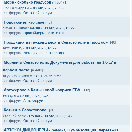
Море - сколько градусов?
[16471]
TY4KA
/
черрТЯ
«
03 авг, 2026, 23:00
» в форуме
Основной форум
Подскажите, кто знает
[3]
Shvei`K
/
Tanysha9788
«
03 авг, 2026, 15:29
» в форуме
Провайдеры, сети, связь
Продукция выпускавшаяся в Севастополе в прошлом
[46]
bitfff
/
babay
«
03 авг, 2026, 14:29
» в форуме
История нашего Города
Моряки и Севастополь. Документы для работы на 1.6.17 в
первом посте
[45603]
attyla
/
Sotnykov
«
03 авг, 2026, 9:52
» в форуме
Основной форум
Автосервис в Камышовой,коврики ЕВА
[302]
славуся
«
03 авг, 2026, 8:45
» в форуме
Авто-Форум
Котики в Севастополе.
[36]
степной волк*
/
Round
«
03 авг, 2026, 5:47
» в форуме
Основной форум
АВТОКОНДИЦИОНЕРЫ - ремонт, шумоизоляция, перетяжка