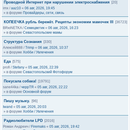
Проводной Интернет при нарушении электроснабжения
[20]
imx
/
aaz10
«
06 авг, 2026, 19:45
» в форуме
Провайдеры, сети, связь
КОПЕЕЧКА рубль бережёт. Рецепты экономии мамочек III
[36723]
BRюNETKA
/
Семицветик
«
06 авг, 2026, 16:23
» в форуме
Севастопольские мамы
Структура Сознания
[330]
Алексей888
/
Trimp
«
06 авг, 2026, 10:37
» в форуме
Хобби / Увлечения
Еда
[575]
profi
/
Stefany
«
05 авг, 2026, 22:39
» в форуме
Севастопольский Фотофорум
Покусала собака!
[19791]
sane44ka
/
черрТЯ
«
05 авг, 2026, 22:22
» в форуме
Основной форум
Пишу музыку.
[96]
Iwand
«
05 авг, 2026, 20:03
» в форуме
Хобби / Увлечения
Радиолюбители LPD
[2016]
Роман Андреич
/
Firemaks
«
05 авг, 2026, 19:42