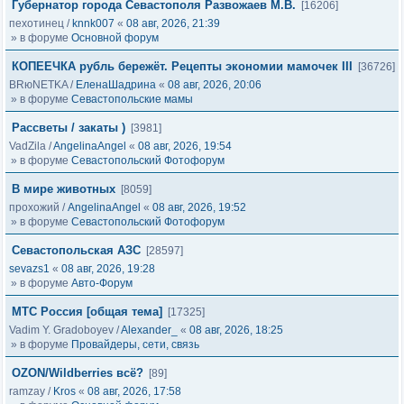
Губернатор города Севастополя Развожаев М.В.
[16206]
пехотинец
/
knnk007
«
08 авг, 2026, 21:39
» в форуме
Основной форум
КОПЕЕЧКА рубль бережёт. Рецепты экономии мамочек III
[36726]
BRюNETKA
/
ЕленаШадрина
«
08 авг, 2026, 20:06
» в форуме
Севастопольские мамы
Рассветы / закаты )
[3981]
VadZila
/
AngelinaAngel
«
08 авг, 2026, 19:54
» в форуме
Севастопольский Фотофорум
В мире животных
[8059]
прохожий
/
AngelinaAngel
«
08 авг, 2026, 19:52
» в форуме
Севастопольский Фотофорум
Севастопольская АЗС
[28597]
sevazs1
«
08 авг, 2026, 19:28
» в форуме
Авто-Форум
МТС Россия [общая тема]
[17325]
Vadim Y. Gradoboyev
/
Alexander_
«
08 авг, 2026, 18:25
» в форуме
Провайдеры, сети, связь
OZON/Wildberries всё?
[89]
ramzay
/
Kros
«
08 авг, 2026, 17:58