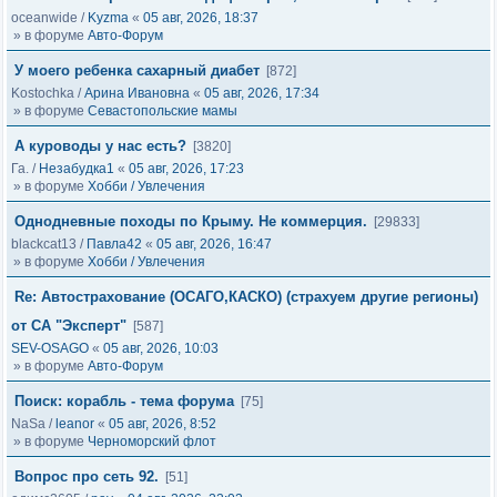
oceanwide
/
Kyzma
«
05 авг, 2026, 18:37
» в форуме
Авто-Форум
У моего ребенка сахарный диабет
[872]
Kostochka
/
Арина Ивановна
«
05 авг, 2026, 17:34
» в форуме
Севастопольские мамы
А куроводы у нас есть?
[3820]
Га.
/
Незабудка1
«
05 авг, 2026, 17:23
» в форуме
Хобби / Увлечения
Однодневные походы по Крыму. Не коммерция.
[29833]
blackcat13
/
Павла42
«
05 авг, 2026, 16:47
» в форуме
Хобби / Увлечения
Re: Автострахование (ОСАГО,КАСКО) (страхуем другие регионы)
от СА "Эксперт"
[587]
SEV-OSAGO
«
05 авг, 2026, 10:03
» в форуме
Авто-Форум
Поиск: корабль - тема форума
[75]
NaSa
/
leanor
«
05 авг, 2026, 8:52
» в форуме
Черноморский флот
Вопрос про сеть 92.
[51]