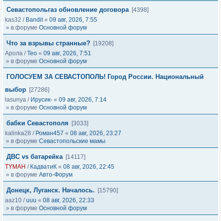
Севастопольгаз обновление договора
[4398]
kas32
/
Bandit
«
09 авг, 2026, 7:55
» в форуме
Основной форум
Что за взрывы странные?
[19208]
Арола
/
Тео
«
09 авг, 2026, 7:51
» в форуме
Основной форум
ГОЛОСУЕМ ЗА СЕВАСТОПОЛЬ! Город России. Национальный
выбор
[27286]
lasunya
/
Ирусик-
«
09 авг, 2026, 7:14
» в форуме
Основной форум
бабки Севастополя
[3033]
kalinka28
/
Роман457
«
08 авг, 2026, 23:27
» в форуме
Севастопольские мамы
ДВС vs батарейка
[14117]
TYMAH
/
КадватиК
«
08 авг, 2026, 22:45
» в форуме
Авто-Форум
Донецк, Луганск. Началось.
[15790]
aaz10
/
uuu
«
08 авг, 2026, 22:33
» в форуме
Основной форум