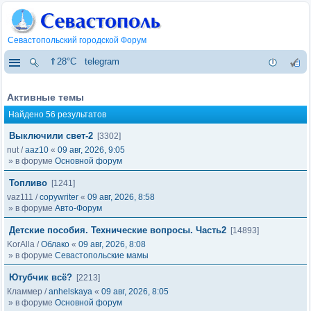
Севастопольский городской Форум
⇑28°C
telegram
Активные темы
Найдено 56 результатов
Выключили свет-2
[3302]
nut
/
aaz10
«
09 авг, 2026, 9:05
» в форуме
Основной форум
Топливо
[1241]
vaz111
/
copywriter
«
09 авг, 2026, 8:58
» в форуме
Авто-Форум
Детские пособия. Технические вопросы. Часть2
[14893]
KorAlla
/
Облако
«
09 авг, 2026, 8:08
» в форуме
Севастопольские мамы
Ютубчик всё?
[2213]
Кламмер
/
anhelskaya
«
09 авг, 2026, 8:05
» в форуме
Основной форум