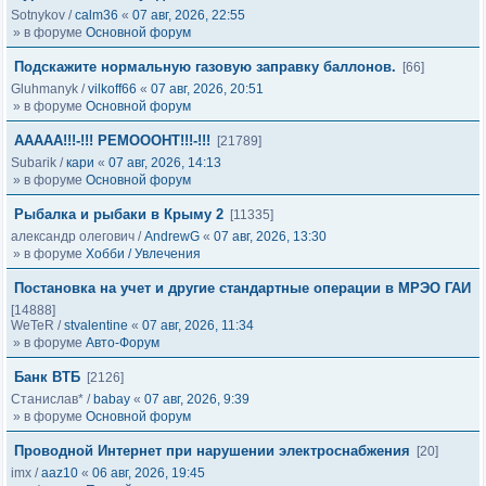
Sotnykov
/
calm36
«
07 авг, 2026, 22:55
» в форуме
Основной форум
Подскажите нормальную газовую заправку баллонов.
[66]
Gluhmanyk
/
vilkoff66
«
07 авг, 2026, 20:51
» в форуме
Основной форум
ААААА!!!-!!! РЕМОООНТ!!!-!!!
[21789]
Subarik
/
кари
«
07 авг, 2026, 14:13
» в форуме
Основной форум
Рыбалка и рыбаки в Крыму 2
[11335]
александр олегович
/
AndrewG
«
07 авг, 2026, 13:30
» в форуме
Хобби / Увлечения
Постановка на учет и другие стандартные операции в МРЭО ГАИ
[14888]
WeTeR
/
stvalentine
«
07 авг, 2026, 11:34
» в форуме
Авто-Форум
Банк ВТБ
[2126]
Станислав*
/
babay
«
07 авг, 2026, 9:39
» в форуме
Основной форум
Проводной Интернет при нарушении электроснабжения
[20]
imx
/
aaz10
«
06 авг, 2026, 19:45