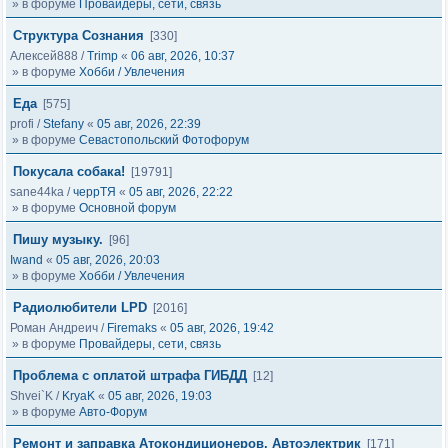
» в форуме
Провайдеры, сети, связь
Структура Сознания
[330]
Алексей888
/
Trimp
«
06 авг, 2026, 10:37
» в форуме
Хобби / Увлечения
Еда
[575]
profi
/
Stefany
«
05 авг, 2026, 22:39
» в форуме
Севастопольский Фотофорум
Покусала собака!
[19791]
sane44ka
/
черрТЯ
«
05 авг, 2026, 22:22
» в форуме
Основной форум
Пишу музыку.
[96]
Iwand
«
05 авг, 2026, 20:03
» в форуме
Хобби / Увлечения
Радиолюбители LPD
[2016]
Роман Андреич
/
Firemaks
«
05 авг, 2026, 19:42
» в форуме
Провайдеры, сети, связь
Проблема с оплатой штрафа ГИБДД
[12]
Shvei`K
/
KryaK
«
05 авг, 2026, 19:03
» в форуме
Авто-Форум
Ремонт и заправка Атокондиционеров, Автоэлектрик
[171]