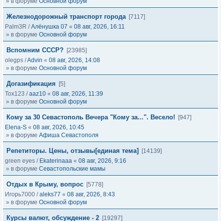
» в форуме
Основной форум
Железнодорожный транспорт города
[7117]
Palm3R
/
Алёнушка 07
«
08 авг, 2026, 16:11
» в форуме
Основной форум
Вспомним СССР?
[23985]
olegps
/
Advin
«
08 авг, 2026, 14:08
» в форуме
Основной форум
Догазификация
[5]
Tox123
/
aaz10
«
08 авг, 2026, 11:39
» в форуме
Основной форум
Кому за 30 Севастополь Вечера "Кому за...". Весело!
[947]
Elena-S
«
08 авг, 2026, 10:45
» в форуме
Афиша Севастополя
Репетиторы. Цены, отзывы[единая тема]
[14139]
green eyes
/
Ekaterinaaa
«
08 авг, 2026, 9:16
» в форуме
Севастопольские мамы
Отдых в Крыму, вопрос
[5778]
Игорь7000
/
aleks77
«
08 авг, 2026, 8:43
» в форуме
Основной форум
Курсы валют, обсуждение - 2
[19297]