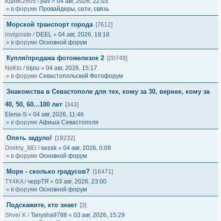
едимс2605
/
pav
«
04 авг, 2026, 22:03
» в форуме
Провайдеры, сети, связь
Морской транспорт города
[7612]
invigorate
/
DEEL
«
04 авг, 2026, 19:18
» в форуме
Основной форум
Купля/продажа фотожелезок 2
[20749]
NeKto
/
bijou
«
04 авг, 2026, 15:17
» в форуме
Севастопольский Фотофорум
Знакомства в Севастополе для тех, кому за 30, вернее, кому за
40, 50, 60...100 лет
[343]
Elena-S
«
04 авг, 2026, 11:46
» в форуме
Афиша Севастополя
Опять задуло!
[19232]
Dmitriy_BEl
/
sezak
«
04 авг, 2026, 0:09
» в форуме
Основной форум
Море - сколько градусов?
[16471]
TY4KA
/
черрТЯ
«
03 авг, 2026, 23:00
» в форуме
Основной форум
Подскажите, кто знает
[3]
Shvei`K
/
Tanysha9788
«
03 авг, 2026, 15:29