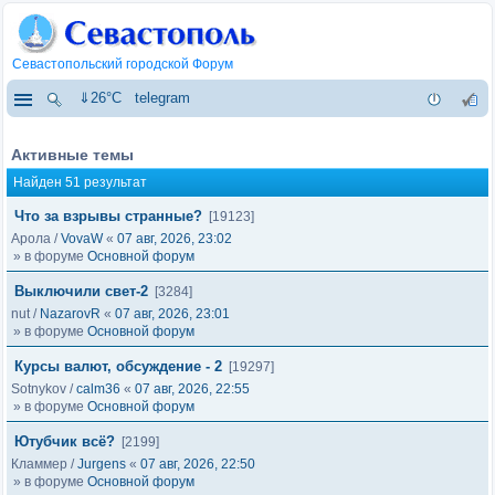
Севастопольский городской Форум
⇓26°C
telegram
Активные темы
Найден 51 результат
Что за взрывы странные?
[19123]
Арола
/
VovaW
«
07 авг, 2026, 23:02
» в форуме
Основной форум
Выключили свет-2
[3284]
nut
/
NazarovR
«
07 авг, 2026, 23:01
» в форуме
Основной форум
Курсы валют, обсуждение - 2
[19297]
Sotnykov
/
calm36
«
07 авг, 2026, 22:55
» в форуме
Основной форум
Ютубчик всё?
[2199]
Кламмер
/
Jurgens
«
07 авг, 2026, 22:50
» в форуме
Основной форум