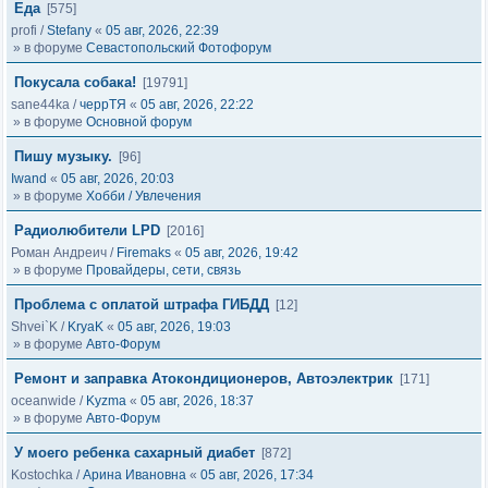
Еда
[575]
profi
/
Stefany
«
05 авг, 2026, 22:39
» в форуме
Севастопольский Фотофорум
Покусала собака!
[19791]
sane44ka
/
черрТЯ
«
05 авг, 2026, 22:22
» в форуме
Основной форум
Пишу музыку.
[96]
Iwand
«
05 авг, 2026, 20:03
» в форуме
Хобби / Увлечения
Радиолюбители LPD
[2016]
Роман Андреич
/
Firemaks
«
05 авг, 2026, 19:42
» в форуме
Провайдеры, сети, связь
Проблема с оплатой штрафа ГИБДД
[12]
Shvei`K
/
KryaK
«
05 авг, 2026, 19:03
» в форуме
Авто-Форум
Ремонт и заправка Атокондиционеров, Автоэлектрик
[171]
oceanwide
/
Kyzma
«
05 авг, 2026, 18:37
» в форуме
Авто-Форум
У моего ребенка сахарный диабет
[872]
Kostochka
/
Арина Ивановна
«
05 авг, 2026, 17:34