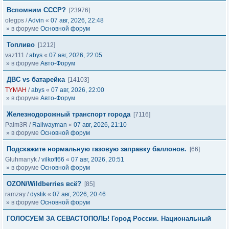
Вспомним СССР?
[23976]
olegps
/
Advin
«
07 авг, 2026, 22:48
» в форуме
Основной форум
Топливо
[1212]
vaz111
/
abys
«
07 авг, 2026, 22:05
» в форуме
Авто-Форум
ДВС vs батарейка
[14103]
TYMAH
/
abys
«
07 авг, 2026, 22:00
» в форуме
Авто-Форум
Железнодорожный транспорт города
[7116]
Palm3R
/
Railwayman
«
07 авг, 2026, 21:10
» в форуме
Основной форум
Подскажите нормальную газовую заправку баллонов.
[66]
Gluhmanyk
/
vilkoff66
«
07 авг, 2026, 20:51
» в форуме
Основной форум
OZON/Wildberries всё?
[85]
ramzay
/
dystik
«
07 авг, 2026, 20:46
» в форуме
Основной форум
ГОЛОСУЕМ ЗА СЕВАСТОПОЛЬ! Город России. Национальный