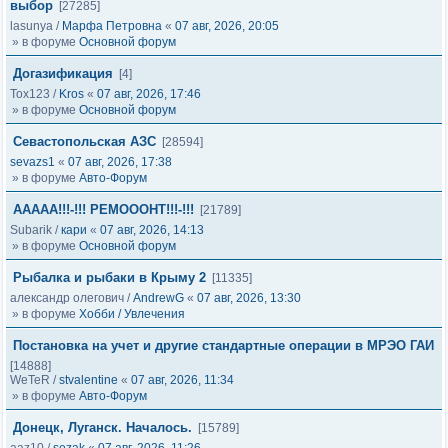
выбор
[27285]
lasunya
/
Марфа Петровна
«
07 авг, 2026, 20:05
» в форуме
Основной форум
Догазификация
[4]
Tox123
/
Kros
«
07 авг, 2026, 17:46
» в форуме
Основной форум
Севастопольская АЗС
[28594]
sevazs1
«
07 авг, 2026, 17:38
» в форуме
Авто-Форум
ААААА!!!-!!! РЕМОООНТ!!!-!!!
[21789]
Subarik
/
кари
«
07 авг, 2026, 14:13
» в форуме
Основной форум
Рыбалка и рыбаки в Крыму 2
[11335]
александр олегович
/
AndrewG
«
07 авг, 2026, 13:30
» в форуме
Хобби / Увлечения
Постановка на учет и другие стандартные операции в МРЭО ГАИ
[14888]
WeTeR
/
stvalentine
«
07 авг, 2026, 11:34
» в форуме
Авто-Форум
Донецк, Луганск. Началось.
[15789]