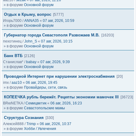
aaz10
/
sezak
«
07 авг, 2026, 11:26
» в форуме
Основной форум
Отдых в Крыму, вопрос
[5777]
Игорь7000
/
ANNA35
«
07 авг, 2026, 10:59
» в форуме
Основной форум
Губернатор города Севастополя Развожаев М.В.
[16203]
пехотинец
/
John_S
«
07 авг, 2026, 10:15
» в форуме
Основной форум
Банк ВТБ
[2126]
Станислав*
/
babay
«
07 авг, 2026, 9:39
» в форуме
Основной форум
Проводной Интернет при нарушении электроснабжения
[20]
imx
/
aaz10
«
06 авг, 2026, 19:45
» в форуме
Провайдеры, сети, связь
КОПЕЕЧКА рубль бережёт. Рецепты экономии мамочек III
[36723]
BRюNETKA
/
Семицветик
«
06 авг, 2026, 16:23
» в форуме
Севастопольские мамы
Структура Сознания
[330]
Алексей888
/
Trimp
«
06 авг, 2026, 10:37
» в форуме
Хобби / Увлечения