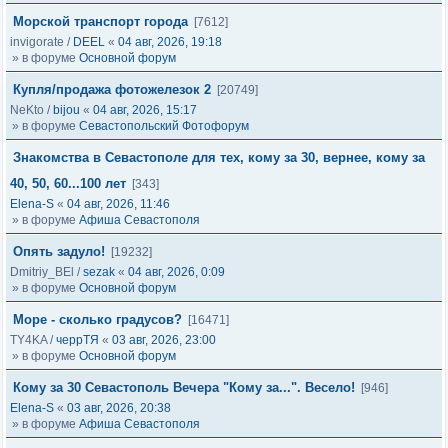
Морской транспорт города
[7612]
invigorate
/
DEEL
«
04 авг, 2026, 19:18
» в форуме
Основной форум
Купля/продажа фотожелезок 2
[20749]
NeKto
/
bijou
«
04 авг, 2026, 15:17
» в форуме
Севастопольский Фотофорум
Знакомства в Севастополе для тех, кому за 30, вернее, кому за
40, 50, 60...100 лет
[343]
Elena-S
«
04 авг, 2026, 11:46
» в форуме
Афиша Севастополя
Опять задуло!
[19232]
Dmitriy_BEl
/
sezak
«
04 авг, 2026, 0:09
» в форуме
Основной форум
Море - сколько градусов?
[16471]
TY4KA
/
черрТЯ
«
03 авг, 2026, 23:00
» в форуме
Основной форум
Кому за 30 Севастополь Вечера "Кому за...". Весело!
[946]
Elena-S
«
03 авг, 2026, 20:38
» в форуме
Афиша Севастополя