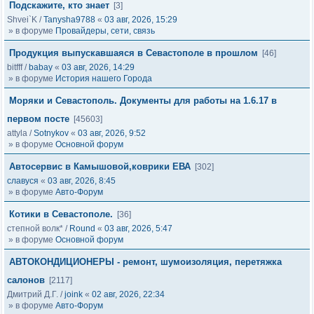
Подскажите, кто знает
[3]
Shvei`K
/
Tanysha9788
«
03 авг, 2026, 15:29
» в форуме
Провайдеры, сети, связь
Продукция выпускавшаяся в Севастополе в прошлом
[46]
bitfff
/
babay
«
03 авг, 2026, 14:29
» в форуме
История нашего Города
Моряки и Севастополь. Документы для работы на 1.6.17 в
первом посте
[45603]
attyla
/
Sotnykov
«
03 авг, 2026, 9:52
» в форуме
Основной форум
Автосервис в Камышовой,коврики ЕВА
[302]
славуся
«
03 авг, 2026, 8:45
» в форуме
Авто-Форум
Котики в Севастополе.
[36]
степной волк*
/
Round
«
03 авг, 2026, 5:47
» в форуме
Основной форум
АВТОКОНДИЦИОНЕРЫ - ремонт, шумоизоляция, перетяжка
салонов
[2117]
Дмитрий Д.Г.
/
joink
«
02 авг, 2026, 22:34
» в форуме
Авто-Форум