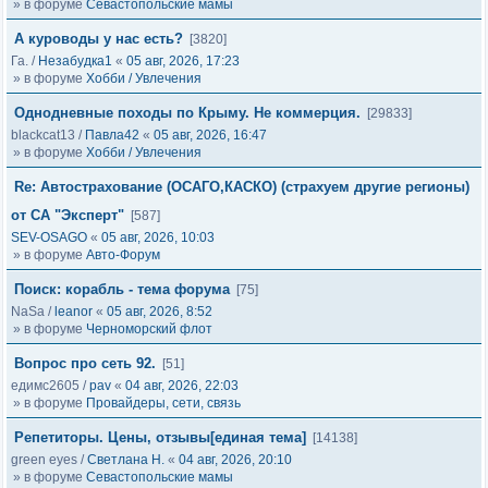
» в форуме
Севастопольские мамы
А куроводы у нас есть?
[3820]
Га.
/
Незабудка1
«
05 авг, 2026, 17:23
» в форуме
Хобби / Увлечения
Однодневные походы по Крыму. Не коммерция.
[29833]
blackcat13
/
Павла42
«
05 авг, 2026, 16:47
» в форуме
Хобби / Увлечения
Re: Автострахование (ОСАГО,КАСКО) (страхуем другие регионы)
от СА "Эксперт"
[587]
SEV-OSAGO
«
05 авг, 2026, 10:03
» в форуме
Авто-Форум
Поиск: корабль - тема форума
[75]
NaSa
/
leanor
«
05 авг, 2026, 8:52
» в форуме
Черноморский флот
Вопрос про сеть 92.
[51]
едимс2605
/
pav
«
04 авг, 2026, 22:03
» в форуме
Провайдеры, сети, связь
Репетиторы. Цены, отзывы[единая тема]
[14138]
green eyes
/
Светлана Н.
«
04 авг, 2026, 20:10
» в форуме
Севастопольские мамы