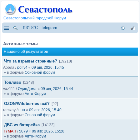
Севастопольский городской Форум
⇑31.8°C
telegram
Активные темы
Найдено 56 результатов
Что за взрывы странные?
[19218]
Арола
/
polly4
«
09 авг, 2026, 15:45
» в форуме
Основной форум
Топливо
[1248]
vaz111
/
ОдинДома
«
09 авг, 2026, 15:44
» в форуме
Авто-Форум
OZON/Wildberries всё?
[92]
ramzay
/
uuu
«
09 авг, 2026, 15:40
» в форуме
Основной форум
ДВС vs батарейка
[14123]
TYMAH
/
5079
«
09 авг, 2026, 15:28
» в форуме
Авто-Форум