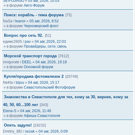
SEV-OSAGO
«
05 авг, 2026, 10:03
» в форуме
Авто-Форум
Поиск: корабль - тема форума
[75]
NaSa
/
leanor
«
05 авг, 2026, 8:52
» в форуме
Черноморский флот
Вопрос про сеть 92.
[51]
едимс2605
/
pav
«
04 авг, 2026, 22:03
» в форуме
Провайдеры, сети, связь
Морской транспорт города
[7612]
invigorate
/
DEEL
«
04 авг, 2026, 19:18
» в форуме
Основной форум
Купля/продажа фотожелезок 2
[20749]
NeKto
/
bijou
«
04 авг, 2026, 15:17
» в форуме
Севастопольский Фотофорум
Знакомства в Севастополе для тех, кому за 30, вернее, кому за
40, 50, 60...100 лет
[343]
Elena-S
«
04 авг, 2026, 11:46
» в форуме
Афиша Севастополя
Опять задуло!
[19232]
Dmitriy_BEl
/
sezak
«
04 авг, 2026, 0:09