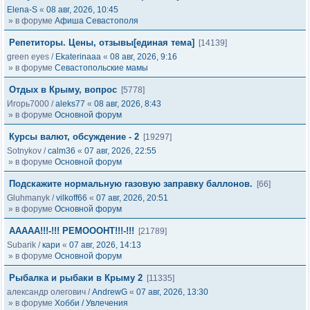
Elena-S
«
08 авг, 2026, 10:45
» в форуме
Афиша Севастополя
Репетиторы. Цены, отзывы[единая тема]
[14139]
green eyes
/
Ekaterinaaa
«
08 авг, 2026, 9:16
» в форуме
Севастопольские мамы
Отдых в Крыму, вопрос
[5778]
Игорь7000
/
aleks77
«
08 авг, 2026, 8:43
» в форуме
Основной форум
Курсы валют, обсуждение - 2
[19297]
Sotnykov
/
calm36
«
07 авг, 2026, 22:55
» в форуме
Основной форум
Подскажите нормальную газовую заправку баллонов.
[66]
Gluhmanyk
/
vilkoff66
«
07 авг, 2026, 20:51
» в форуме
Основной форум
ААААА!!!-!!! РЕМОООНТ!!!-!!!
[21789]
Subarik
/
кари
«
07 авг, 2026, 14:13
» в форуме
Основной форум
Рыбалка и рыбаки в Крыму 2
[11335]
александр олегович
/
AndrewG
«
07 авг, 2026, 13:30
» в форуме
Хобби / Увлечения