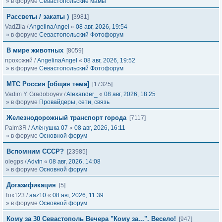
» в форуме
Севастопольские мамы
Рассветы / закаты )
[3981]
VadZila
/
AngelinaAngel
«
08 авг, 2026, 19:54
» в форуме
Севастопольский Фотофорум
В мире животных
[8059]
прохожий
/
AngelinaAngel
«
08 авг, 2026, 19:52
» в форуме
Севастопольский Фотофорум
МТС Россия [общая тема]
[17325]
Vadim Y. Gradoboyev
/
Alexander_
«
08 авг, 2026, 18:25
» в форуме
Провайдеры, сети, связь
Железнодорожный транспорт города
[7117]
Palm3R
/
Алёнушка 07
«
08 авг, 2026, 16:11
» в форуме
Основной форум
Вспомним СССР?
[23985]
olegps
/
Advin
«
08 авг, 2026, 14:08
» в форуме
Основной форум
Догазификация
[5]
Tox123
/
aaz10
«
08 авг, 2026, 11:39
» в форуме
Основной форум
Кому за 30 Севастополь Вечера "Кому за...". Весело!
[947]