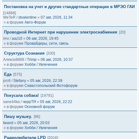
Постановка на учет и другие стандартные операции в МРЭО ГАИ
[14888]
WeTeR
/
stvalentine
«
07 авг, 2026, 11:34
» в форуме
Авто-Форум
Проводной Интернет при нарушении электроснабжения
[20]
imx
/
aaz10
«
06 авг, 2026, 19:45
» в форуме
Провайдеры, сети, связь
Структура Сознания
[330]
Алексей888
/
Trimp
«
06 авг, 2026, 10:37
» в форуме
Хобби / Увлечения
Еда
[575]
profi
/
Stefany
«
05 авг, 2026, 22:39
» в форуме
Севастопольский Фотофорум
Покусала собака!
[19791]
sane44ka
/
черрТЯ
«
05 авг, 2026, 22:22
» в форуме
Основной форум
Пишу музыку.
[96]
Iwand
«
05 авг, 2026, 20:03
» в форуме
Хобби / Увлечения
Радиолюбители LPD
[2016]