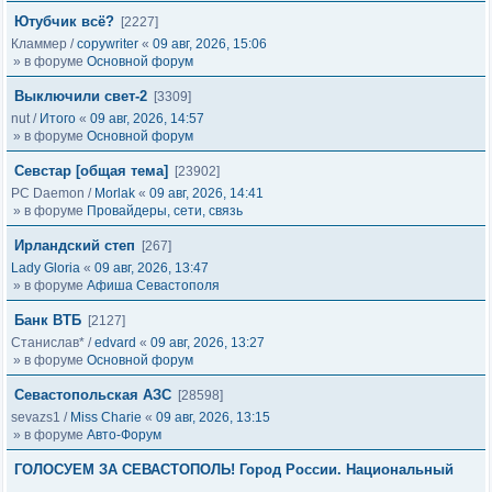
Ютубчик всё?
[2227]
Кламмер
/
copywriter
«
09 авг, 2026, 15:06
» в форуме
Основной форум
Выключили свет-2
[3309]
nut
/
Итого
«
09 авг, 2026, 14:57
» в форуме
Основной форум
Cевстар [общая тема]
[23902]
PC Daemon
/
Morlak
«
09 авг, 2026, 14:41
» в форуме
Провайдеры, сети, связь
Ирландский степ
[267]
Lady Gloria
«
09 авг, 2026, 13:47
» в форуме
Афиша Севастополя
Банк ВТБ
[2127]
Станислав*
/
edvard
«
09 авг, 2026, 13:27
» в форуме
Основной форум
Севастопольская АЗС
[28598]
sevazs1
/
Miss Charie
«
09 авг, 2026, 13:15
» в форуме
Авто-Форум
ГОЛОСУЕМ ЗА СЕВАСТОПОЛЬ! Город России. Национальный