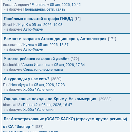
Роман Андреич
/
Firemaks
«
05 авг, 2026, 19:42
» в форуме
Провайдеры, сети, связь
Проблема с оплатой штрафа ГИБДД
[12]
Shvei`K
/
KryaK
«
05 авг, 2026, 19:03
» в форуме
Авто-Форум
Ремонт и заправка Атокондиционеров, Автоэлектрик
[171]
oceanwide
/
Kyzma
«
05 авг, 2026, 18:37
» в форуме
Авто-Форум
У моего ребенка сахарный диабет
[872]
Kostochka
/
Арина Ивановна
«
05 авг, 2026, 17:34
» в форуме
Севастопольские мамы
А куроводы у нас есть?
[3820]
Га.
/
Незабудка1
«
05 авг, 2026, 17:23
» в форуме
Хобби / Увлечения
Однодневные походы по Крыму. Не коммерция.
[29833]
blackcat13
/
Павла42
«
05 авг, 2026, 16:47
» в форуме
Хобби / Увлечения
Re: Автострахование (ОСАГО,КАСКО) (страхуем другие регионы)
от СА "Эксперт"
[587]