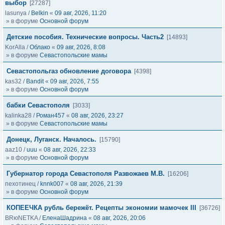
выбор
[27287]
lasunya
/
Belkin
«
09 авг, 2026, 11:20
» в форуме
Основной форум
Детские пособия. Технические вопросы. Часть2
[14893]
KorAlla
/
Облако
«
09 авг, 2026, 8:08
» в форуме
Севастопольские мамы
Севастопольгаз обновление договора
[4398]
kas32
/
Bandit
«
09 авг, 2026, 7:55
» в форуме
Основной форум
бабки Севастополя
[3033]
kalinka28
/
Роман457
«
08 авг, 2026, 23:27
» в форуме
Севастопольские мамы
Донецк, Луганск. Началось.
[15790]
aaz10
/
uuu
«
08 авг, 2026, 22:33
» в форуме
Основной форум
Губернатор города Севастополя Развожаев М.В.
[16206]
пехотинец
/
knnk007
«
08 авг, 2026, 21:39
» в форуме
Основной форум
КОПЕЕЧКА рубль бережёт. Рецепты экономии мамочек III
[36726]
BRюNETKA
/
ЕленаШадрина
«
08 авг, 2026, 20:06