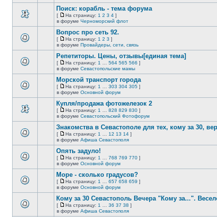
непрочитанных
страницу
этой
сообщений.
Поиск: корабль - тема форума
теме
нет
[
На страницу:
1
2
3
4
]
новых
На
В
в форуме
Черноморский флот
непрочитанных
страницу
этой
сообщений.
Вопрос про сеть 92.
теме
нет
[
На страницу:
1
2
3
]
новых
На
В
в форуме
Провайдеры, сети, связь
непрочитанных
страницу
этой
сообщений.
Репетиторы. Цены, отзывы[единая тема]
теме
нет
[
На страницу:
1
…
564
565
566
]
новых
На
В
в форуме
Севастопольские мамы
непрочитанных
страницу
этой
сообщений.
Морской транспорт города
теме
нет
[
На страницу:
1
…
303
304
305
]
новых
На
В
в форуме
Основной форум
непрочитанных
страницу
этой
сообщений.
Купля/продажа фотожелезок 2
теме
нет
[
На страницу:
1
…
828
829
830
]
новых
На
В
в форуме
Севастопольский Фотофорум
непрочитанных
страницу
этой
сообщений.
Знакомства в Севастополе для тех, кому за 30, верне
теме
нет
[
На страницу:
1
…
12
13
14
]
новых
На
В
в форуме
Афиша Севастополя
непрочитанных
страницу
этой
сообщений.
Опять задуло!
теме
нет
[
На страницу:
1
…
768
769
770
]
новых
На
В
в форуме
Основной форум
непрочитанных
страницу
этой
сообщений.
Море - сколько градусов?
теме
нет
[
На страницу:
1
…
657
658
659
]
новых
На
В
в форуме
Основной форум
непрочитанных
страницу
этой
сообщений.
Кому за 30 Севастополь Вечера "Кому за...". Весел
теме
нет
[
На страницу:
1
…
36
37
38
]
новых
На
В
в форуме
Афиша Севастополя
непрочитанных
страницу
этой