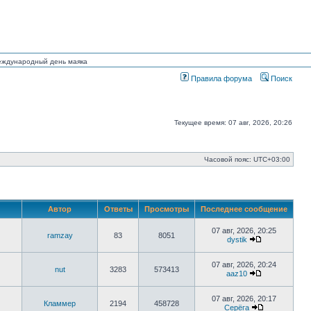
Международный день маяка
Правила форума
Поиск
Текущее время: 07 авг, 2026, 20:26
Часовой пояс:
UTC+03:00
Автор
Ответы
Просмотры
Последнее сообщение
07 авг, 2026, 20:25
ramzay
83
8051
dystik
Перейти
к
последнему
07 авг, 2026, 20:24
nut
3283
573413
сообщению
aaz10
Перейти
к
последнему
07 авг, 2026, 20:17
Кламмер
2194
458728
сообщению
Серёга