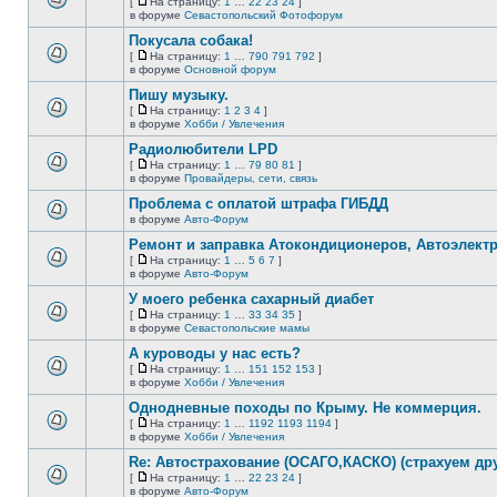
[
На страницу:
1
…
22
23
24
]
новых
На
В
в форуме
Севастопольский Фотофорум
непрочитанных
страницу
этой
сообщений.
Покусала собака!
теме
нет
[
На страницу:
1
…
790
791
792
]
новых
На
В
в форуме
Основной форум
непрочитанных
страницу
этой
сообщений.
Пишу музыку.
теме
нет
[
На страницу:
1
2
3
4
]
новых
На
В
в форуме
Хобби / Увлечения
непрочитанных
страницу
этой
сообщений.
Радиолюбители LPD
теме
нет
[
На страницу:
1
…
79
80
81
]
новых
На
В
в форуме
Провайдеры, сети, связь
непрочитанных
страницу
этой
сообщений.
Проблема с оплатой штрафа ГИБДД
теме
нет
в форуме
Авто-Форум
В
новых
этой
непрочитанных
Ремонт и заправка Атокондиционеров, Автоэлект
теме
сообщений.
[
На страницу:
1
…
5
6
7
]
нет
На
В
в форуме
Авто-Форум
новых
страницу
этой
непрочитанных
У моего ребенка сахарный диабет
теме
сообщений.
нет
[
На страницу:
1
…
33
34
35
]
новых
На
В
в форуме
Севастопольские мамы
непрочитанных
страницу
этой
сообщений.
А куроводы у нас есть?
теме
нет
[
На страницу:
1
…
151
152
153
]
новых
На
В
в форуме
Хобби / Увлечения
непрочитанных
страницу
этой
сообщений.
Однодневные походы по Крыму. Не коммерция.
теме
нет
[
На страницу:
1
…
1192
1193
1194
]
новых
На
В
в форуме
Хобби / Увлечения
непрочитанных
страницу
этой
сообщений.
Re: Автострахование (ОСАГО,КАСКО) (страхуем дру
теме
нет
[
На страницу:
1
…
22
23
24
]
новых
На
В
в форуме
Авто-Форум