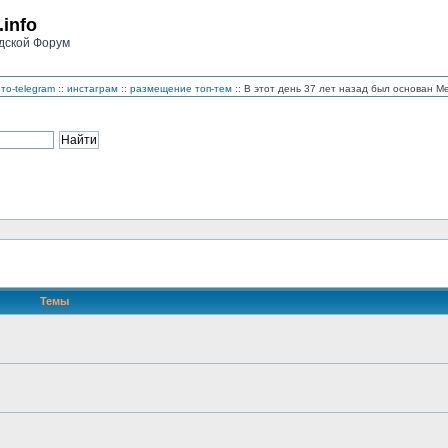
.info
дской Форум
то-telegram
::
инстаграм
::
размещение топ-тем
:: В этот день 37 лет назад был основан 
Темы