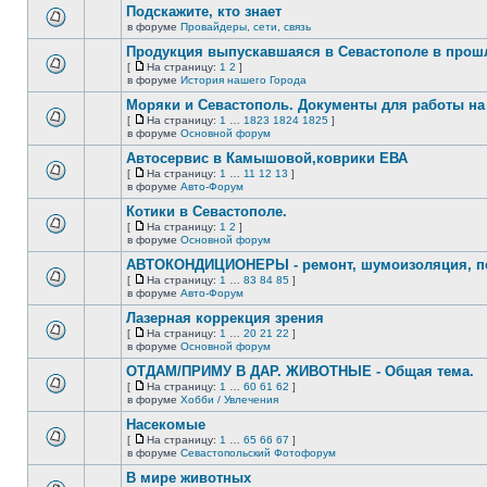
сообщений.
Подскажите, кто знает
теме
нет
в форуме
Провайдеры, сети, связь
В
новых
этой
непрочитанных
Продукция выпускавшаяся в Севастополе в про
теме
сообщений.
[
На страницу:
1
2
]
нет
На
В
в форуме
История нашего Города
новых
страницу
этой
непрочитанных
Моряки и Севастополь. Документы для работы на 
теме
сообщений.
нет
[
На страницу:
1
…
1823
1824
1825
]
новых
На
В
в форуме
Основной форум
непрочитанных
страницу
этой
сообщений.
Автосервис в Камышовой,коврики ЕВА
теме
нет
[
На страницу:
1
…
11
12
13
]
новых
На
В
в форуме
Авто-Форум
непрочитанных
страницу
этой
сообщений.
Котики в Севастополе.
теме
нет
[
На страницу:
1
2
]
новых
На
В
в форуме
Основной форум
непрочитанных
страницу
этой
сообщений.
АВТОКОНДИЦИОНЕРЫ - ремонт, шумоизоляция, пе
теме
нет
[
На страницу:
1
…
83
84
85
]
новых
На
В
в форуме
Авто-Форум
непрочитанных
страницу
этой
сообщений.
Лазерная коррекция зрения
теме
нет
[
На страницу:
1
…
20
21
22
]
новых
На
В
в форуме
Основной форум
непрочитанных
страницу
этой
сообщений.
ОТДАМ/ПРИМУ В ДАР. ЖИВОТНЫЕ - Общая тема.
теме
нет
[
На страницу:
1
…
60
61
62
]
новых
На
В
в форуме
Хобби / Увлечения
непрочитанных
страницу
этой
сообщений.
Насекомые
теме
нет
[
На страницу:
1
…
65
66
67
]
новых
На
В
в форуме
Севастопольский Фотофорум
непрочитанных
страницу
этой
сообщений.
В мире животных
теме