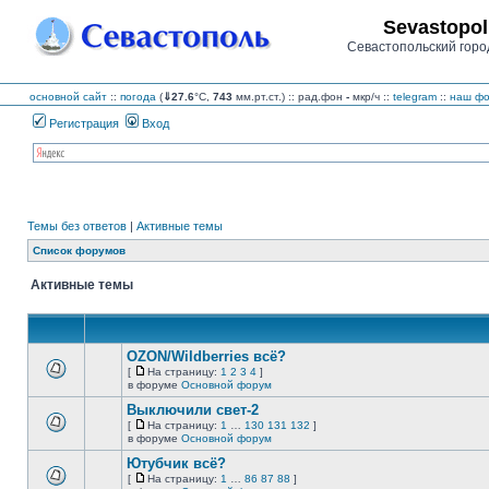
Sevastopol
Севастопольский горо
основной сайт
::
погода
(
⇓27.6
°C,
743
мм.рт.ст.) :: рад.фон
-
мкр/ч
::
telegram
::
наш фо
Регистрация
Вход
Темы без ответов
|
Активные темы
Список форумов
Активные темы
OZON/Wildberries всё?
[
На страницу:
1
2
3
4
]
На
В
в форуме
Основной форум
страницу
этой
Выключили свет-2
теме
нет
[
На страницу:
1
…
130
131
132
]
новых
На
В
в форуме
Основной форум
непрочитанных
страницу
этой
сообщений.
Ютубчик всё?
теме
нет
[
На страницу:
1
…
86
87
88
]
новых
На