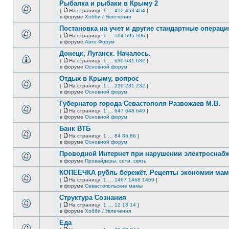
сообщений.
Рыбалка и рыбаки в Крыму 2
теме
нет
[
На страницу:
1
…
452
453
454
]
новых
На
В
в форуме
Хобби / Увлечения
непрочитанных
страницу
этой
сообщений.
Постановка на учет и другие стандартные операц
теме
нет
[
На страницу:
1
…
594
595
596
]
новых
На
В
в форуме
Авто-Форум
непрочитанных
страницу
этой
сообщений.
Донецк, Луганск. Началось.
теме
нет
[
На страницу:
1
…
630
631
632
]
новых
На
В
в форуме
Основной форум
непрочитанных
страницу
этой
сообщений.
Отдых в Крыму, вопрос
теме
нет
[
На страницу:
1
…
230
231
232
]
новых
На
В
в форуме
Основной форум
непрочитанных
страницу
этой
сообщений.
Губернатор города Севастополя Развожаев М.В.
теме
нет
[
На страницу:
1
…
647
648
649
]
новых
На
В
в форуме
Основной форум
непрочитанных
страницу
этой
сообщений.
Банк ВТБ
теме
нет
[
На страницу:
1
…
84
85
86
]
новых
На
В
в форуме
Основной форум
непрочитанных
страницу
этой
сообщений.
Проводной Интернет при нарушении электроснаб
теме
нет
в форуме
Провайдеры, сети, связь
В
новых
этой
непрочитанных
КОПЕЕЧКА рубль бережёт. Рецепты экономии мамо
теме
сообщений.
[
На страницу:
1
…
1467
1468
1469
]
нет
На
В
в форуме
Севастопольские мамы
новых
страницу
этой
непрочитанных
Структура Сознания
теме
сообщений.
нет
[
На страницу:
1
…
12
13
14
]
новых
На
В
в форуме
Хобби / Увлечения
непрочитанных
страницу
этой
сообщений.
Еда
теме
нет