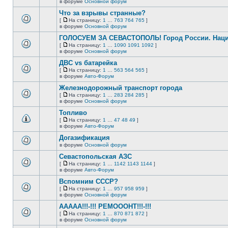
В
в форуме
Основной форум
непрочитанных
страницу
этой
сообщений.
Что за взрывы странные?
теме
нет
[
На страницу:
1
…
763
764
765
]
новых
На
В
в форуме
Основной форум
непрочитанных
страницу
этой
сообщений.
ГОЛОСУЕМ ЗА СЕВАСТОПОЛЬ! Город России. Нац
теме
нет
[
На страницу:
1
…
1090
1091
1092
]
новых
На
В
в форуме
Основной форум
непрочитанных
страницу
этой
сообщений.
ДВС vs батарейка
теме
нет
[
На страницу:
1
…
563
564
565
]
новых
На
В
в форуме
Авто-Форум
непрочитанных
страницу
этой
сообщений.
Железнодорожный транспорт города
теме
нет
[
На страницу:
1
…
283
284
285
]
новых
На
В
в форуме
Основной форум
непрочитанных
страницу
этой
сообщений.
Топливо
теме
нет
[
На страницу:
1
…
47
48
49
]
новых
На
В
в форуме
Авто-Форум
непрочитанных
страницу
этой
сообщений.
Догазификация
теме
нет
в форуме
Основной форум
В
новых
этой
непрочитанных
Севастопольская АЗС
теме
сообщений.
[
На страницу:
1
…
1142
1143
1144
]
нет
На
В
в форуме
Авто-Форум
новых
страницу
этой
непрочитанных
Вспомним СССР?
теме
сообщений.
нет
[
На страницу:
1
…
957
958
959
]
новых
На
В
в форуме
Основной форум
непрочитанных
страницу
этой
сообщений.
ААААА!!!-!!! РЕМОООНТ!!!-!!!
теме
нет
[
На страницу:
1
…
870
871
872
]
новых
На
В
в форуме
Основной форум
непрочитанных
страницу
этой