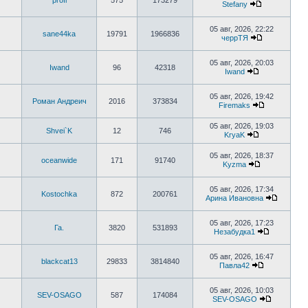
profi
575
173279
сообщению
Stefany
Перейти
к
последнему
05 авг, 2026, 22:22
sane44ka
19791
1966836
сообщению
черрТЯ
Перейти
к
последнему
05 авг, 2026, 20:03
Iwand
96
42318
сообщению
Iwand
Перейти
к
последнему
05 авг, 2026, 19:42
Роман Андреич
2016
373834
сообщению
Firemaks
Перейти
к
05 авг, 2026, 19:03
последнему
Shvei`K
12
746
KryaK
сообщению
Перейти
к
05 авг, 2026, 18:37
последнему
oceanwide
171
91740
Kyzma
сообщению
Перейти
к
последнему
05 авг, 2026, 17:34
Kostochka
872
200761
сообщению
Арина Ивановна
Перейти
к
последн
05 авг, 2026, 17:23
Га.
3820
531893
сообще
Незабудка1
Перейти
к
последнем
05 авг, 2026, 16:47
blackcat13
29833
3814840
сообщени
Павла42
Перейти
к
последнему
05 авг, 2026, 10:03
SEV-OSAGO
587
174084
сообщению
SEV-OSAGO
Перейти