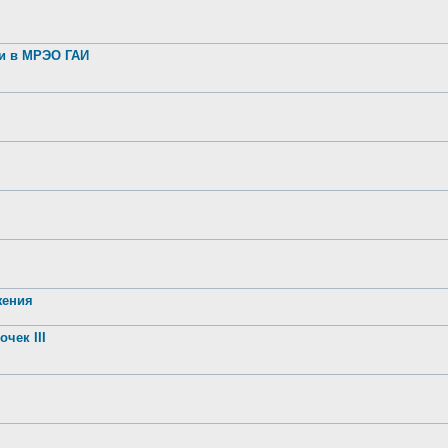
ии в МРЭО ГАИ
жения
чек III