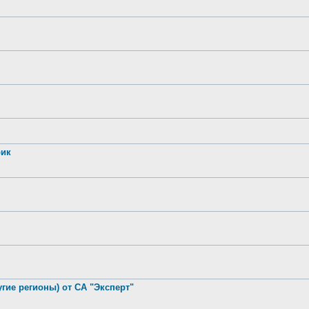
рик
гие регионы) от СА "Эксперт"