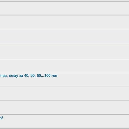
е, кому за 40, 50, 60...100 лет
о!