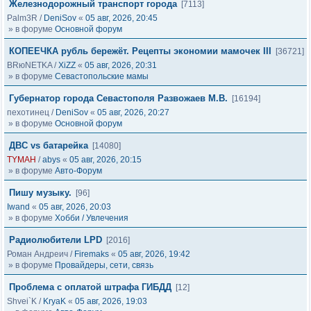
Железнодорожный транспорт города
[7113]
Palm3R
/
DeniSov
«
05 авг, 2026, 20:45
» в форуме
Основной форум
КОПЕЕЧКА рубль бережёт. Рецепты экономии мамочек III
[36721]
BRюNETKA
/
XiZZ
«
05 авг, 2026, 20:31
» в форуме
Севастопольские мамы
Губернатор города Севастополя Развожаев М.В.
[16194]
пехотинец
/
DeniSov
«
05 авг, 2026, 20:27
» в форуме
Основной форум
ДВС vs батарейка
[14080]
TYMAH
/
abys
«
05 авг, 2026, 20:15
» в форуме
Авто-Форум
Пишу музыку.
[96]
Iwand
«
05 авг, 2026, 20:03
» в форуме
Хобби / Увлечения
Радиолюбители LPD
[2016]
Роман Андреич
/
Firemaks
«
05 авг, 2026, 19:42
» в форуме
Провайдеры, сети, связь
Проблема с оплатой штрафа ГИБДД
[12]
Shvei`K
/
KryaK
«
05 авг, 2026, 19:03