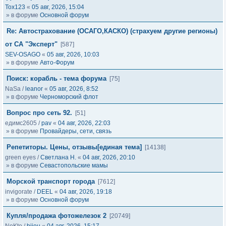
Tox123
«
05 авг, 2026, 15:04
» в форуме
Основной форум
Re: Автострахование (ОСАГО,КАСКО) (страхуем другие регионы)
от СА "Эксперт"
[587]
SEV-OSAGO
«
05 авг, 2026, 10:03
» в форуме
Авто-Форум
Поиск: корабль - тема форума
[75]
NaSa
/
leanor
«
05 авг, 2026, 8:52
» в форуме
Черноморский флот
Вопрос про сеть 92.
[51]
едимс2605
/
pav
«
04 авг, 2026, 22:03
» в форуме
Провайдеры, сети, связь
Репетиторы. Цены, отзывы[единая тема]
[14138]
green eyes
/
Светлана Н.
«
04 авг, 2026, 20:10
» в форуме
Севастопольские мамы
Морской транспорт города
[7612]
invigorate
/
DEEL
«
04 авг, 2026, 19:18
» в форуме
Основной форум
Купля/продажа фотожелезок 2
[20749]