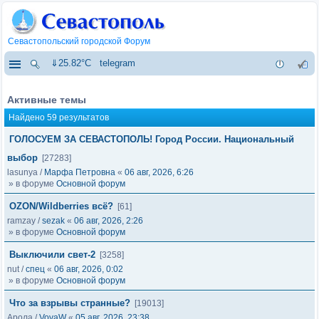
Севастопольский городской Форум
⇓25.82°C
telegram
Активные темы
Найдено 59 результатов
ГОЛОСУЕМ ЗА СЕВАСТОПОЛЬ! Город России. Национальный
выбор
[27283]
lasunya
/
Марфа Петровна
«
06 авг, 2026, 6:26
» в форуме
Основной форум
OZON/Wildberries всё?
[61]
ramzay
/
sezak
«
06 авг, 2026, 2:26
» в форуме
Основной форум
Выключили свет-2
[3258]
nut
/
спец
«
06 авг, 2026, 0:02
» в форуме
Основной форум
Что за взрывы странные?
[19013]
Арола
/
VovaW
«
05 авг, 2026, 23:38