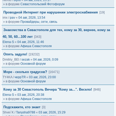
NeKto
/
bijou
«
04 авг, 2026, 15:17
» в форуме
Севастопольский Фотофорум
Проводной Интернет при нарушении электроснабжения
[19]
imx
/
pav
«
04 авг, 2026, 13:54
» в форуме
Провайдеры, сети, связь
Знакомства в Севастополе для тех, кому за 30, вернее, кому за
40, 50, 60...100 лет
[343]
Elena-S
«
04 авг, 2026, 11:46
» в форуме
Афиша Севастополя
Опять задуло!
[19232]
Dmitriy_BEl
/
sezak
«
04 авг, 2026, 0:09
» в форуме
Основной форум
Море - сколько градусов?
[16471]
TY4KA
/
черрТЯ
«
03 авг, 2026, 23:00
» в форуме
Основной форум
Кому за 30 Севастополь Вечера "Кому за...". Весело!
[946]
Elena-S
«
03 авг, 2026, 20:38
» в форуме
Афиша Севастополя
Подскажите, кто знает
[3]
Shvei`K
/
Tanysha9788
«
03 авг, 2026, 15:29