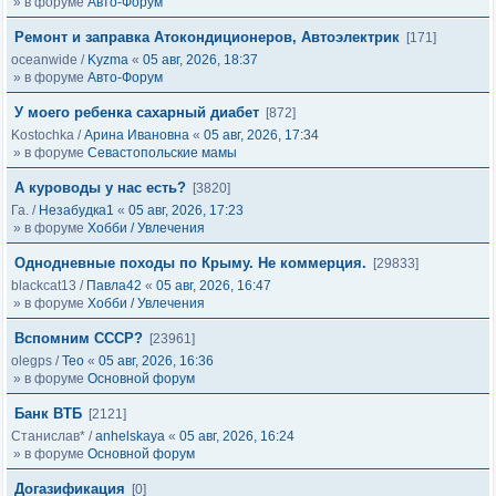
» в форуме
Авто-Форум
Ремонт и заправка Атокондиционеров, Автоэлектрик
[171]
oceanwide
/
Kyzma
«
05 авг, 2026, 18:37
» в форуме
Авто-Форум
У моего ребенка сахарный диабет
[872]
Kostochka
/
Арина Ивановна
«
05 авг, 2026, 17:34
» в форуме
Севастопольские мамы
А куроводы у нас есть?
[3820]
Га.
/
Незабудка1
«
05 авг, 2026, 17:23
» в форуме
Хобби / Увлечения
Однодневные походы по Крыму. Не коммерция.
[29833]
blackcat13
/
Павла42
«
05 авг, 2026, 16:47
» в форуме
Хобби / Увлечения
Вспомним СССР?
[23961]
olegps
/
Тео
«
05 авг, 2026, 16:36
» в форуме
Основной форум
Банк ВТБ
[2121]
Станислав*
/
anhelskaya
«
05 авг, 2026, 16:24
» в форуме
Основной форум
Догазификация
[0]