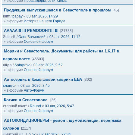
» в форуме
Провайдеры, сети, связь
Продукция выпускавшаяся в Севастополе в прошлом
[46]
bitfff
/
babay
«
03 авг, 2026, 14:29
» в форуме
История нашего Города
ААААА!!!-!!! РЕМОООНТ!!!-!!!
[21788]
Subarik
/
Олег Бачинский
«
03 авг, 2026, 11:12
» в форуме
Основной форум
Моряки и Севастополь. Документы для работы на 1.6.17 в
первом посте
[45603]
attyla
/
Sotnykov
«
03 авг, 2026, 9:52
» в форуме
Основной форум
Автосервис в Камышовой,коврики ЕВА
[302]
славуся
«
03 авг, 2026, 8:45
» в форуме
Авто-Форум
Котики в Севастополе.
[36]
степной волк*
/
Round
«
03 авг, 2026, 5:47
» в форуме
Основной форум
АВТОКОНДИЦИОНЕРЫ - ремонт, шумоизоляция, перетяжка
салонов
[2117]
Дмитрий Д.Г.
/
joink
«
02 авг, 2026, 22:34