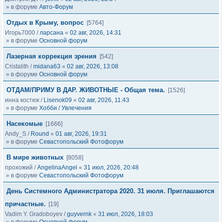
» в форуме
Авто-Форум
Отдых в Крыму, вопрос
[5764]
Игорь7000
/
ларсана
«
02 авг, 2026, 14:31
» в форуме
Основной форум
Лазерная коррекция зрения
[542]
Cristalith
/
midana63
«
02 авг, 2026, 13:08
» в форуме
Основной форум
ОТДАМ/ПРИМУ В ДАР. ЖИВОТНЫЕ - Общая тема.
[1526]
инна костюк
/
Lisenok09
«
02 авг, 2026, 11:43
» в форуме
Хобби / Увлечения
Насекомые
[1666]
Andy_S
/
Round
«
01 авг, 2026, 19:31
» в форуме
Севастопольский Фотофорум
В мире животных
[8058]
прохожий
/
AngelinaAngel
«
31 июл, 2026, 20:48
» в форуме
Севастопольский Фотофорум
День Системного Администратора 2020. 31 июля. Приглашаются
причастные.
[19]
Vadim Y. Gradoboyev
/
guyvernk
«
31 июл, 2026, 18:03