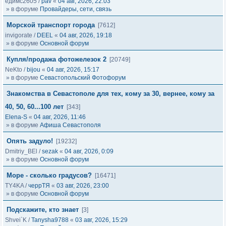
едимс2605
/
pav
«
04 авг, 2026, 22:03
» в форуме
Провайдеры, сети, связь
Морской транспорт города
[7612]
invigorate
/
DEEL
«
04 авг, 2026, 19:18
» в форуме
Основной форум
Купля/продажа фотожелезок 2
[20749]
NeKto
/
bijou
«
04 авг, 2026, 15:17
» в форуме
Севастопольский Фотофорум
Знакомства в Севастополе для тех, кому за 30, вернее, кому за
40, 50, 60...100 лет
[343]
Elena-S
«
04 авг, 2026, 11:46
» в форуме
Афиша Севастополя
Опять задуло!
[19232]
Dmitriy_BEl
/
sezak
«
04 авг, 2026, 0:09
» в форуме
Основной форум
Море - сколько градусов?
[16471]
TY4KA
/
черрТЯ
«
03 авг, 2026, 23:00
» в форуме
Основной форум
Подскажите, кто знает
[3]
Shvei`K
/
Tanysha9788
«
03 авг, 2026, 15:29