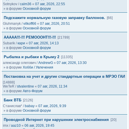
Sotnykov
/
calm36
«
07 авг, 2026, 22:55
» в форуме
Основной форум
Подскажите нормальную газовую заправку баллонов.
[66]
Gluhmanyk
/
vilkoff66
«
07 авг, 2026, 20:51
» в форуме
Основной форум
ААААА!!!-!!! РЕМОООНТ!!!-!!!
[21789]
Subarik
/
кари
«
07 авг, 2026, 14:13
» в форуме
Основной форум
Рыбалка и рыбаки в Крыму 2
[11335]
александр олегович
/
AndrewG
«
07 авг, 2026, 13:30
» в форуме
Хобби / Увлечения
Постановка на учет и другие стандартные операции в МРЭО ГАИ
[14888]
WeTeR
/
stvalentine
«
07 авг, 2026, 11:34
» в форуме
Авто-Форум
Банк ВТБ
[2126]
Станислав*
/
babay
«
07 авг, 2026, 9:39
» в форуме
Основной форум
Проводной Интернет при нарушении электроснабжения
[20]
imx
/
aaz10
«
06 авг, 2026, 19:45