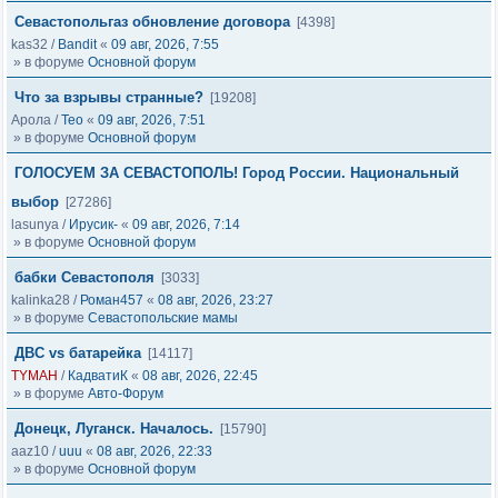
Севастопольгаз обновление договора
[4398]
kas32
/
Bandit
«
09 авг, 2026, 7:55
» в форуме
Основной форум
Что за взрывы странные?
[19208]
Арола
/
Тео
«
09 авг, 2026, 7:51
» в форуме
Основной форум
ГОЛОСУЕМ ЗА СЕВАСТОПОЛЬ! Город России. Национальный
выбор
[27286]
lasunya
/
Ирусик-
«
09 авг, 2026, 7:14
» в форуме
Основной форум
бабки Севастополя
[3033]
kalinka28
/
Роман457
«
08 авг, 2026, 23:27
» в форуме
Севастопольские мамы
ДВС vs батарейка
[14117]
TYMAH
/
КадватиК
«
08 авг, 2026, 22:45
» в форуме
Авто-Форум
Донецк, Луганск. Началось.
[15790]
aaz10
/
uuu
«
08 авг, 2026, 22:33
» в форуме
Основной форум