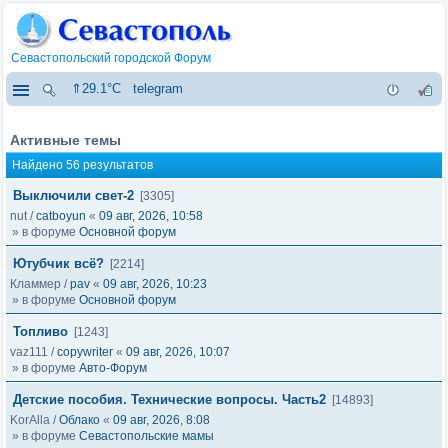
Севастопольский городской Форум
⇑29.1°C
telegram
Активные темы
Найдено 56 результатов
Выключили свет-2
[3305]
nut
/
catboyun
«
09 авг, 2026, 10:58
» в форуме
Основной форум
Ютубчик всё?
[2214]
Кламмер
/
pav
«
09 авг, 2026, 10:23
» в форуме
Основной форум
Топливо
[1243]
vaz111
/
copywriter
«
09 авг, 2026, 10:07
» в форуме
Авто-Форум
Детские пособия. Технические вопросы. Часть2
[14893]
KorAlla
/
Облако
«
09 авг, 2026, 8:08
» в форуме
Севастопольские мамы