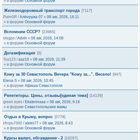
» в форуме
Основной форум
Железнодорожный транспорт города
[7117]
Palm3R
/
Алёнушка 07
«
08 авг, 2026, 16:11
» в форуме
Основной форум
Вспомним СССР?
[23985]
olegps
/
Advin
«
08 авг, 2026, 14:08
» в форуме
Основной форум
Догазификация
[5]
Tox123
/
aaz10
«
08 авг, 2026, 11:39
» в форуме
Основной форум
Кому за 30 Севастополь Вечера "Кому за...". Весело!
[947]
Elena-S
«
08 авг, 2026, 10:45
» в форуме
Афиша Севастополя
Репетиторы. Цены, отзывы[единая тема]
[14139]
green eyes
/
Ekaterinaaa
«
08 авг, 2026, 9:16
» в форуме
Севастопольские мамы
Отдых в Крыму, вопрос
[5778]
Игорь7000
/
aleks77
«
08 авг, 2026, 8:43
» в форуме
Основной форум
Курсы валют, обсуждение - 2
[19297]