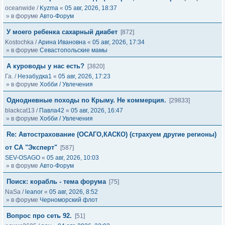
oceanwide
/
Kyzma
«
05 авг, 2026, 18:37
» в форуме
Авто-Форум
У моего ребенка сахарный диабет
[872]
Kostochka
/
Арина Ивановна
«
05 авг, 2026, 17:34
» в форуме
Севастопольские мамы
А куроводы у нас есть?
[3820]
Га.
/
Незабудка1
«
05 авг, 2026, 17:23
» в форуме
Хобби / Увлечения
Однодневные походы по Крыму. Не коммерция.
[29833]
blackcat13
/
Павла42
«
05 авг, 2026, 16:47
» в форуме
Хобби / Увлечения
Re: Автострахование (ОСАГО,КАСКО) (страхуем другие регионы)
от СА "Эксперт"
[587]
SEV-OSAGO
«
05 авг, 2026, 10:03
» в форуме
Авто-Форум
Поиск: корабль - тема форума
[75]
NaSa
/
leanor
«
05 авг, 2026, 8:52
» в форуме
Черноморский флот
Вопрос про сеть 92.
[51]