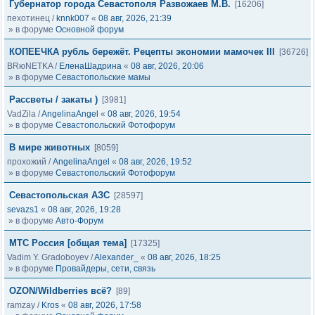
Губернатор города Севастополя Развожаев М.В.
[16206]
пехотинец
/
knnk007
«
08 авг, 2026, 21:39
» в форуме
Основной форум
КОПЕЕЧКА рубль бережёт. Рецепты экономии мамочек III
[36726]
BRюNETKA
/
ЕленаШадрина
«
08 авг, 2026, 20:06
» в форуме
Севастопольские мамы
Рассветы / закаты )
[3981]
VadZila
/
AngelinaAngel
«
08 авг, 2026, 19:54
» в форуме
Севастопольский Фотофорум
В мире животных
[8059]
прохожий
/
AngelinaAngel
«
08 авг, 2026, 19:52
» в форуме
Севастопольский Фотофорум
Севастопольская АЗС
[28597]
sevazs1
«
08 авг, 2026, 19:28
» в форуме
Авто-Форум
МТС Россия [общая тема]
[17325]
Vadim Y. Gradoboyev
/
Alexander_
«
08 авг, 2026, 18:25
» в форуме
Провайдеры, сети, связь
OZON/Wildberries всё?
[89]
ramzay
/
Kros
«
08 авг, 2026, 17:58