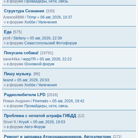
» в форуме
Провайдеры, сети, связь
Структура Сознания
[330]
Алексей888
/
Trimp
«
06 авг, 2026, 10:37
» в форуме
Хобби / Увлечения
Еда
[575]
profi
/
Stefany
«
05 авг, 2026, 22:39
» в форуме
Севастопольский Фотофорум
Покусала собака!
[19791]
sane44ka
/
черрТЯ
«
05 авг, 2026, 22:22
» в форуме
Основной форум
Пишу музыку.
[96]
Iwand
«
05 авг, 2026, 20:03
» в форуме
Хобби / Увлечения
Радиолюбители LPD
[2016]
Роман Андреич
/
Firemaks
«
05 авг, 2026, 19:42
» в форуме
Провайдеры, сети, связь
Проблема с оплатой штрафа ГИБДД
[12]
Shvei`K
/
KryaK
«
05 авг, 2026, 19:03
» в форуме
Авто-Форум
Ремонт и заправка Атокондиционеров, Автоэлектрик
[171]