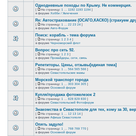
непрочитанных
страницу
этой
сообщений.
Однодневные походы по Крыму. Не коммерция.
теме
нет
[
На страницу:
1
…
1192
1193
1194
]
новых
На
В
в форуме
Хобби / Увлечения
непрочитанных
страницу
этой
сообщений.
Re: Автострахование (ОСАГО,КАСКО) (страхуем дру
теме
нет
[
На страницу:
1
…
22
23
24
]
новых
На
В
в форуме
Авто-Форум
непрочитанных
страницу
этой
сообщений.
Поиск: корабль - тема форума
теме
нет
[
На страницу:
1
2
3
4
]
новых
На
В
в форуме
Черноморский флот
непрочитанных
страницу
этой
сообщений.
Вопрос про сеть 92.
теме
нет
[
На страницу:
1
2
3
]
новых
На
В
в форуме
Провайдеры, сети, связь
непрочитанных
страницу
этой
сообщений.
Репетиторы. Цены, отзывы[единая тема]
теме
нет
[
На страницу:
1
…
564
565
566
]
новых
На
В
в форуме
Севастопольские мамы
непрочитанных
страницу
этой
сообщений.
Морской транспорт города
теме
нет
[
На страницу:
1
…
303
304
305
]
новых
На
В
в форуме
Основной форум
непрочитанных
страницу
этой
сообщений.
Купля/продажа фотожелезок 2
теме
нет
[
На страницу:
1
…
828
829
830
]
новых
На
В
в форуме
Севастопольский Фотофорум
непрочитанных
страницу
этой
сообщений.
Знакомства в Севастополе для тех, кому за 30, верне
теме
нет
[
На страницу:
1
…
12
13
14
]
новых
На
В
в форуме
Афиша Севастополя
непрочитанных
страницу
этой
сообщений.
Опять задуло!
теме
нет
[
На страницу:
1
…
768
769
770
]
новых
На
В
в форуме
Основной форум
непрочитанных
страницу
этой