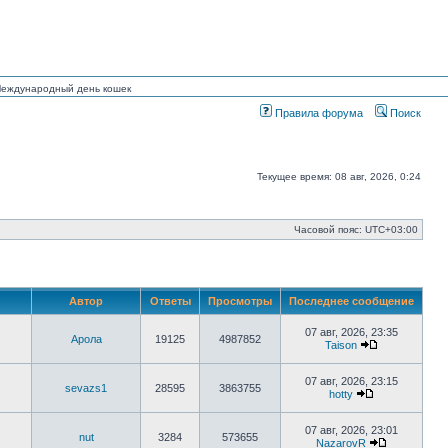
 Международный день кошек
Правила форума
Поиск
Текущее время: 08 авг, 2026, 0:24
Часовой пояс:
UTC+03:00
Автор
Ответы
Просмотры
Последнее сообщение
07 авг, 2026, 23:35
Арола
19125
4987852
Taison
Перейти
к
последнему
07 авг, 2026, 23:15
sevazs1
28595
3863755
сообщению
hotty
Перейти
к
последнему
07 авг, 2026, 23:01
nut
3284
573655
сообщению
NazarovR