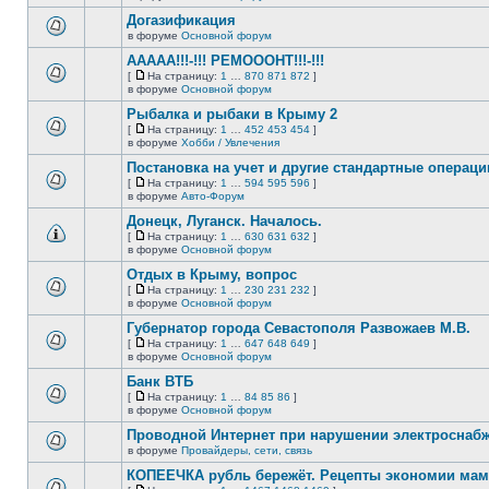
непрочитанных
страницу
этой
сообщений.
Догазификация
теме
нет
в форуме
Основной форум
В
новых
этой
непрочитанных
ААААА!!!-!!! РЕМОООНТ!!!-!!!
теме
сообщений.
[
На страницу:
1
…
870
871
872
]
нет
На
В
в форуме
Основной форум
новых
страницу
этой
непрочитанных
Рыбалка и рыбаки в Крыму 2
теме
сообщений.
нет
[
На страницу:
1
…
452
453
454
]
новых
На
В
в форуме
Хобби / Увлечения
непрочитанных
страницу
этой
сообщений.
Постановка на учет и другие стандартные операц
теме
нет
[
На страницу:
1
…
594
595
596
]
новых
На
В
в форуме
Авто-Форум
непрочитанных
страницу
этой
сообщений.
Донецк, Луганск. Началось.
теме
нет
[
На страницу:
1
…
630
631
632
]
новых
На
В
в форуме
Основной форум
непрочитанных
страницу
этой
сообщений.
Отдых в Крыму, вопрос
теме
нет
[
На страницу:
1
…
230
231
232
]
новых
На
В
в форуме
Основной форум
непрочитанных
страницу
этой
сообщений.
Губернатор города Севастополя Развожаев М.В.
теме
нет
[
На страницу:
1
…
647
648
649
]
новых
На
В
в форуме
Основной форум
непрочитанных
страницу
этой
сообщений.
Банк ВТБ
теме
нет
[
На страницу:
1
…
84
85
86
]
новых
На
В
в форуме
Основной форум
непрочитанных
страницу
этой
сообщений.
Проводной Интернет при нарушении электроснаб
теме
нет
в форуме
Провайдеры, сети, связь
В
новых
этой
непрочитанных
КОПЕЕЧКА рубль бережёт. Рецепты экономии мамо
теме
сообщений.