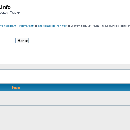
.info
дской Форум
то-telegram
::
инстаграм
::
размещение топ-тем
:: В этот день 24 года назад был основан
Темы