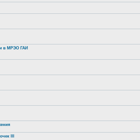
ии в МРЭО ГАИ
жения
чек III