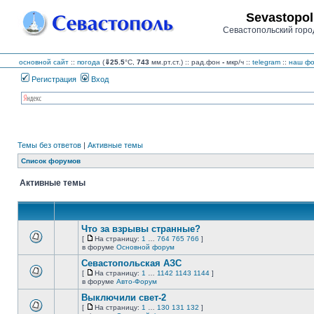
Sevastopol
Севастопольский горо
основной сайт
::
погода
(
⇓25.5
°C,
743
мм.рт.ст.) :: рад.фон
-
мкр/ч
::
telegram
::
наш фо
Регистрация
Вход
Темы без ответов
|
Активные темы
Список форумов
Активные темы
Что за взрывы странные?
[
На страницу:
1
…
764
765
766
]
На
В
в форуме
Основной форум
страницу
этой
Севастопольская АЗС
теме
нет
[
На страницу:
1
…
1142
1143
1144
]
новых
На
В
в форуме
Авто-Форум
непрочитанных
страницу
этой
сообщений.
Выключили свет-2
теме
нет
[
На страницу:
1
…
130
131
132
]
новых
На