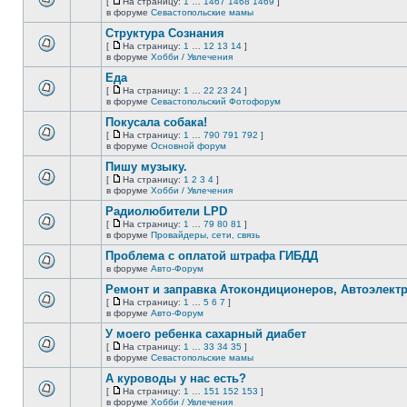
[
На страницу:
1
…
1467
1468
1469
]
нет
На
В
в форуме
Севастопольские мамы
новых
страницу
этой
непрочитанных
Структура Сознания
теме
сообщений.
нет
[
На страницу:
1
…
12
13
14
]
новых
На
В
в форуме
Хобби / Увлечения
непрочитанных
страницу
этой
сообщений.
Еда
теме
нет
[
На страницу:
1
…
22
23
24
]
новых
На
В
в форуме
Севастопольский Фотофорум
непрочитанных
страницу
этой
сообщений.
Покусала собака!
теме
нет
[
На страницу:
1
…
790
791
792
]
новых
На
В
в форуме
Основной форум
непрочитанных
страницу
этой
сообщений.
Пишу музыку.
теме
нет
[
На страницу:
1
2
3
4
]
новых
На
В
в форуме
Хобби / Увлечения
непрочитанных
страницу
этой
сообщений.
Радиолюбители LPD
теме
нет
[
На страницу:
1
…
79
80
81
]
новых
На
В
в форуме
Провайдеры, сети, связь
непрочитанных
страницу
этой
сообщений.
Проблема с оплатой штрафа ГИБДД
теме
нет
в форуме
Авто-Форум
В
новых
этой
непрочитанных
Ремонт и заправка Атокондиционеров, Автоэлект
теме
сообщений.
[
На страницу:
1
…
5
6
7
]
нет
На
В
в форуме
Авто-Форум
новых
страницу
этой
непрочитанных
У моего ребенка сахарный диабет
теме
сообщений.
нет
[
На страницу:
1
…
33
34
35
]
новых
На
В
в форуме
Севастопольские мамы
непрочитанных
страницу
этой
сообщений.
А куроводы у нас есть?
теме
нет
[
На страницу:
1
…
151
152
153
]
новых
На
В
в форуме
Хобби / Увлечения