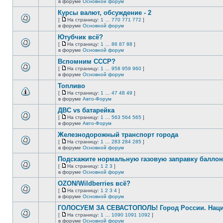
В
в форуме
Основной форум
непрочитанных
страницу
этой
сообщений.
Курсы валют, обсуждение - 2
теме
нет
[
На страницу:
1
…
770
771
772
]
новых
На
В
в форуме
Основной форум
непрочитанных
страницу
этой
сообщений.
Ютубчик всё?
теме
нет
[
На страницу:
1
…
86
87
88
]
новых
На
В
в форуме
Основной форум
непрочитанных
страницу
этой
сообщений.
Вспомним СССР?
теме
нет
[
На страницу:
1
…
958
959
960
]
новых
На
В
в форуме
Основной форум
непрочитанных
страницу
этой
сообщений.
Топливо
теме
нет
[
На страницу:
1
…
47
48
49
]
новых
На
В
в форуме
Авто-Форум
непрочитанных
страницу
этой
сообщений.
ДВС vs батарейка
теме
нет
[
На страницу:
1
…
563
564
565
]
новых
На
В
в форуме
Авто-Форум
непрочитанных
страницу
этой
сообщений.
Железнодорожный транспорт города
теме
нет
[
На страницу:
1
…
283
284
285
]
новых
На
В
в форуме
Основной форум
непрочитанных
страницу
этой
сообщений.
Подскажите нормальную газовую заправку баллон
теме
нет
[
На страницу:
1
2
3
]
новых
На
В
в форуме
Основной форум
непрочитанных
страницу
этой
сообщений.
OZON/Wildberries всё?
теме
нет
[
На страницу:
1
2
3
4
]
новых
На
В
в форуме
Основной форум
непрочитанных
страницу
этой
сообщений.
ГОЛОСУЕМ ЗА СЕВАСТОПОЛЬ! Город России. Нац
теме
нет
[
На страницу:
1
…
1090
1091
1092
]
новых
На
В
в форуме
Основной форум