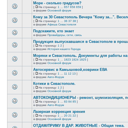
сообщений.
Море - сколько градусов?
теме
нет
[
На страницу:
1
…
657
658
659
]
новых
На
В
в форуме
Основной форум
непрочитанных
страницу
этой
сообщений.
Кому за 30 Севастополь Вечера "Кому за...". Весел
теме
нет
[
На страницу:
1
…
36
37
38
]
новых
На
В
в форуме
Афиша Севастополя
непрочитанных
страницу
этой
сообщений.
Подскажите, кто знает
теме
нет
в форуме
Провайдеры, сети, связь
В
новых
этой
непрочитанных
Продукция выпускавшаяся в Севастополе в про
теме
сообщений.
[
На страницу:
1
2
]
нет
На
В
в форуме
История нашего Города
новых
страницу
этой
непрочитанных
Моряки и Севастополь. Документы для работы на 
теме
сообщений.
нет
[
На страницу:
1
…
1823
1824
1825
]
новых
На
В
в форуме
Основной форум
непрочитанных
страницу
этой
сообщений.
Автосервис в Камышовой,коврики ЕВА
теме
нет
[
На страницу:
1
…
11
12
13
]
новых
На
В
в форуме
Авто-Форум
непрочитанных
страницу
этой
сообщений.
Котики в Севастополе.
теме
нет
[
На страницу:
1
2
]
новых
На
В
в форуме
Основной форум
непрочитанных
страницу
этой
сообщений.
АВТОКОНДИЦИОНЕРЫ - ремонт, шумоизоляция, пе
теме
нет
[
На страницу:
1
…
83
84
85
]
новых
На
В
в форуме
Авто-Форум
непрочитанных
страницу
этой
сообщений.
Лазерная коррекция зрения
теме
нет
[
На страницу:
1
…
20
21
22
]
новых
На
В
в форуме
Основной форум
непрочитанных
страницу
этой
сообщений.
ОТДАМ/ПРИМУ В ДАР. ЖИВОТНЫЕ - Общая тема.
теме