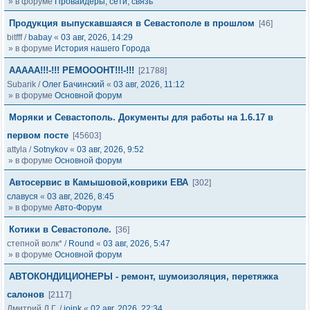
» в форуме
Провайдеры, сети, связь
Продукция выпускавшаяся в Севастополе в прошлом
[46]
bitfff
/
babay
«
03 авг, 2026, 14:29
» в форуме
История нашего Города
ААААА!!!-!!! РЕМОООНТ!!!-!!!
[21788]
Subarik
/
Олег Бачинский
«
03 авг, 2026, 11:12
» в форуме
Основной форум
Моряки и Севастополь. Документы для работы на 1.6.17 в
первом посте
[45603]
attyla
/
Sotnykov
«
03 авг, 2026, 9:52
» в форуме
Основной форум
Автосервис в Камышовой,коврики ЕВА
[302]
славуся
«
03 авг, 2026, 8:45
» в форуме
Авто-Форум
Котики в Севастополе.
[36]
степной волк*
/
Round
«
03 авг, 2026, 5:47
» в форуме
Основной форум
АВТОКОНДИЦИОНЕРЫ - ремонт, шумоизоляция, перетяжка
салонов
[2117]
Дмитрий Д.Г.
/
joink
«
02 авг, 2026, 22:34