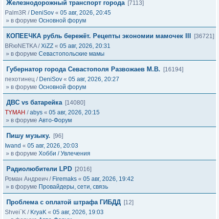
Железнодорожный транспорт города
[7113]
Palm3R
/
DeniSov
«
05 авг, 2026, 20:45
» в форуме
Основной форум
КОПЕЕЧКА рубль бережёт. Рецепты экономии мамочек III
[36721]
BRюNETKA
/
XiZZ
«
05 авг, 2026, 20:31
» в форуме
Севастопольские мамы
Губернатор города Севастополя Развожаев М.В.
[16194]
пехотинец
/
DeniSov
«
05 авг, 2026, 20:27
» в форуме
Основной форум
ДВС vs батарейка
[14080]
TYMAH
/
abys
«
05 авг, 2026, 20:15
» в форуме
Авто-Форум
Пишу музыку.
[96]
Iwand
«
05 авг, 2026, 20:03
» в форуме
Хобби / Увлечения
Радиолюбители LPD
[2016]
Роман Андреич
/
Firemaks
«
05 авг, 2026, 19:42
» в форуме
Провайдеры, сети, связь
Проблема с оплатой штрафа ГИБДД
[12]
Shvei`K
/
KryaK
«
05 авг, 2026, 19:03