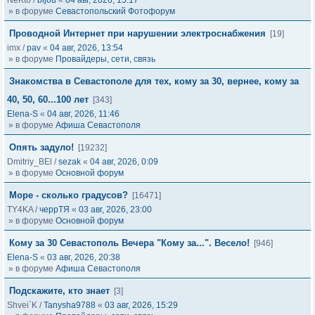
NeKto
/
bijou
«
04 авг, 2026, 15:17
» в форуме
Севастопольский Фотофорум
Проводной Интернет при нарушении электроснабжения
[19]
imx
/
pav
«
04 авг, 2026, 13:54
» в форуме
Провайдеры, сети, связь
Знакомства в Севастополе для тех, кому за 30, вернее, кому за
40, 50, 60...100 лет
[343]
Elena-S
«
04 авг, 2026, 11:46
» в форуме
Афиша Севастополя
Опять задуло!
[19232]
Dmitriy_BEl
/
sezak
«
04 авг, 2026, 0:09
» в форуме
Основной форум
Море - сколько градусов?
[16471]
TY4KA
/
черрТЯ
«
03 авг, 2026, 23:00
» в форуме
Основной форум
Кому за 30 Севастополь Вечера "Кому за...". Весело!
[946]
Elena-S
«
03 авг, 2026, 20:38
» в форуме
Афиша Севастополя
Подскажите, кто знает
[3]
Shvei`K
/
Tanysha9788
«
03 авг, 2026, 15:29