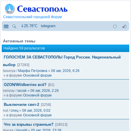
Севастопольский городской Форум
⇓25.78°C
telegram
Активные темы
Найдено 59 результатов
ГОЛОСУЕМ ЗА СЕВАСТОПОЛЬ! Город России. Национальный
выбор
[27283]
lasunya
/
Марфа Петровна
«
06 авг, 2026, 6:26
» в форуме
Основной форум
OZON/Wildberries всё?
[61]
ramzay
/
sezak
«
06 авг, 2026, 2:26
» в форуме
Основной форум
Выключили свет-2
[3258]
nut
/
спец
«
06 авг, 2026, 0:02
» в форуме
Основной форум
Что за взрывы странные?
[19013]
Арола
/
VovaW
«
05 авг, 2026, 23:38