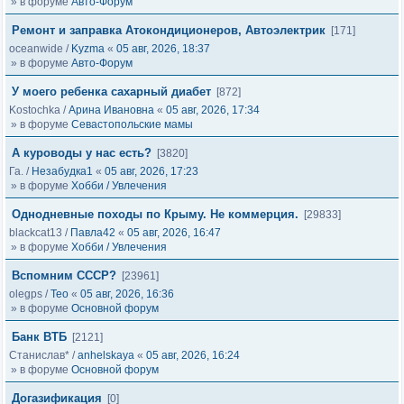
» в форуме
Авто-Форум
Ремонт и заправка Атокондиционеров, Автоэлектрик
[171]
oceanwide
/
Kyzma
«
05 авг, 2026, 18:37
» в форуме
Авто-Форум
У моего ребенка сахарный диабет
[872]
Kostochka
/
Арина Ивановна
«
05 авг, 2026, 17:34
» в форуме
Севастопольские мамы
А куроводы у нас есть?
[3820]
Га.
/
Незабудка1
«
05 авг, 2026, 17:23
» в форуме
Хобби / Увлечения
Однодневные походы по Крыму. Не коммерция.
[29833]
blackcat13
/
Павла42
«
05 авг, 2026, 16:47
» в форуме
Хобби / Увлечения
Вспомним СССР?
[23961]
olegps
/
Тео
«
05 авг, 2026, 16:36
» в форуме
Основной форум
Банк ВТБ
[2121]
Станислав*
/
anhelskaya
«
05 авг, 2026, 16:24
» в форуме
Основной форум
Догазификация
[0]