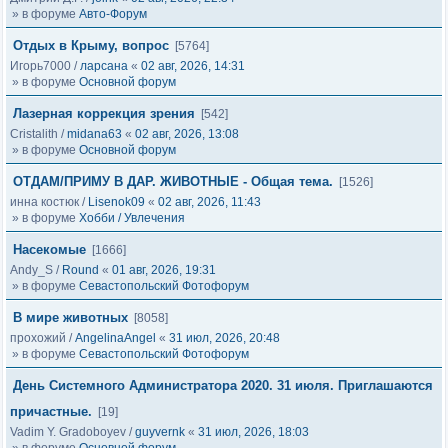
» в форуме
Авто-Форум
Отдых в Крыму, вопрос
[5764]
Игорь7000
/
ларсана
«
02 авг, 2026, 14:31
» в форуме
Основной форум
Лазерная коррекция зрения
[542]
Cristalith
/
midana63
«
02 авг, 2026, 13:08
» в форуме
Основной форум
ОТДАМ/ПРИМУ В ДАР. ЖИВОТНЫЕ - Общая тема.
[1526]
инна костюк
/
Lisenok09
«
02 авг, 2026, 11:43
» в форуме
Хобби / Увлечения
Насекомые
[1666]
Andy_S
/
Round
«
01 авг, 2026, 19:31
» в форуме
Севастопольский Фотофорум
В мире животных
[8058]
прохожий
/
AngelinaAngel
«
31 июл, 2026, 20:48
» в форуме
Севастопольский Фотофорум
День Системного Администратора 2020. 31 июля. Приглашаются
причастные.
[19]
Vadim Y. Gradoboyev
/
guyvernk
«
31 июл, 2026, 18:03