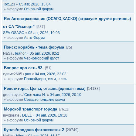
Tox123
«
05 авг, 2026, 15:04
» в форуме
Основной форум
Re: Автострахование (ОСАГО,КАСКО) (страхуем другие регионы)
от СА "Эксперт"
[587]
SEV-OSAGO
«
05 авг, 2026, 10:03
» в форуме
Авто-Форум
Поиск: корабль - тема форума
[75]
NaSa
/
leanor
«
05 авг, 2026, 8:52
» в форуме
Черноморский флот
Вопрос про сеть 92.
[51]
едимс2605
/
pav
«
04 авг, 2026, 22:03
» в форуме
Провайдеры, сети, связь
Репетиторы. Цены, отзывы[единая тема]
[14138]
green eyes
/
Светлана Н.
«
04 авг, 2026, 20:10
» в форуме
Севастопольские мамы
Морской транспорт города
[7612]
invigorate
/
DEEL
«
04 авг, 2026, 19:18
» в форуме
Основной форум
Купля/продажа фотожелезок 2
[20749]