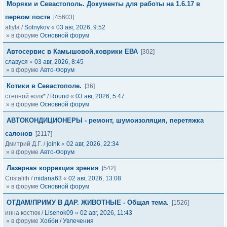
Моряки и Севастополь. Документы для работы на 1.6.17 в
первом посте
[45603]
attyla
/
Sotnykov
«
03 авг, 2026, 9:52
» в форуме
Основной форум
Автосервис в Камышовой,коврики ЕВА
[302]
славуся
«
03 авг, 2026, 8:45
» в форуме
Авто-Форум
Котики в Севастополе.
[36]
степной волк*
/
Round
«
03 авг, 2026, 5:47
» в форуме
Основной форум
АВТОКОНДИЦИОНЕРЫ - ремонт, шумоизоляция, перетяжка
салонов
[2117]
Дмитрий Д.Г.
/
joink
«
02 авг, 2026, 22:34
» в форуме
Авто-Форум
Лазерная коррекция зрения
[542]
Cristalith
/
midana63
«
02 авг, 2026, 13:08
» в форуме
Основной форум
ОТДАМ/ПРИМУ В ДАР. ЖИВОТНЫЕ - Общая тема.
[1526]
инна костюк
/
Lisenok09
«
02 авг, 2026, 11:43
» в форуме
Хобби / Увлечения