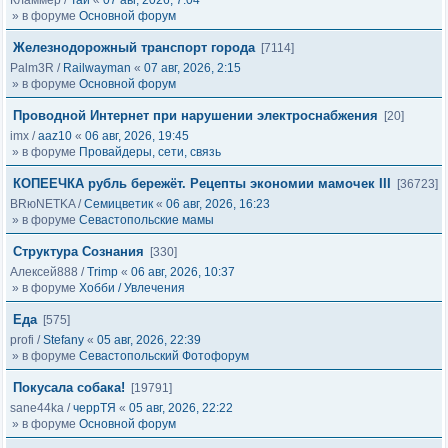
Кламмер
/
Тай
«
07 авг, 2026, 7:04
» в форуме
Основной форум
Железнодорожный транспорт города
[7114]
Palm3R
/
Railwayman
«
07 авг, 2026, 2:15
» в форуме
Основной форум
Проводной Интернет при нарушении электроснабжения
[20]
imx
/
aaz10
«
06 авг, 2026, 19:45
» в форуме
Провайдеры, сети, связь
КОПЕЕЧКА рубль бережёт. Рецепты экономии мамочек III
[36723]
BRюNETKA
/
Семицветик
«
06 авг, 2026, 16:23
» в форуме
Севастопольские мамы
Структура Сознания
[330]
Алексей888
/
Trimp
«
06 авг, 2026, 10:37
» в форуме
Хобби / Увлечения
Еда
[575]
profi
/
Stefany
«
05 авг, 2026, 22:39
» в форуме
Севастопольский Фотофорум
Покусала собака!
[19791]
sane44ka
/
черрТЯ
«
05 авг, 2026, 22:22
» в форуме
Основной форум