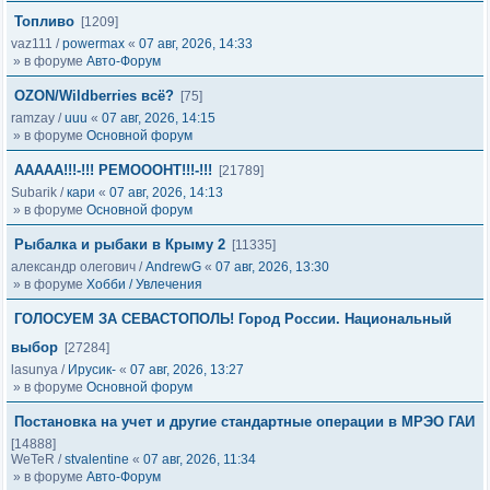
Топливо
[1209]
vaz111
/
powermax
«
07 авг, 2026, 14:33
» в форуме
Авто-Форум
OZON/Wildberries всё?
[75]
ramzay
/
uuu
«
07 авг, 2026, 14:15
» в форуме
Основной форум
ААААА!!!-!!! РЕМОООНТ!!!-!!!
[21789]
Subarik
/
кари
«
07 авг, 2026, 14:13
» в форуме
Основной форум
Рыбалка и рыбаки в Крыму 2
[11335]
александр олегович
/
AndrewG
«
07 авг, 2026, 13:30
» в форуме
Хобби / Увлечения
ГОЛОСУЕМ ЗА СЕВАСТОПОЛЬ! Город России. Национальный
выбор
[27284]
lasunya
/
Ирусик-
«
07 авг, 2026, 13:27
» в форуме
Основной форум
Постановка на учет и другие стандартные операции в МРЭО ГАИ
[14888]
WeTeR
/
stvalentine
«
07 авг, 2026, 11:34
» в форуме
Авто-Форум