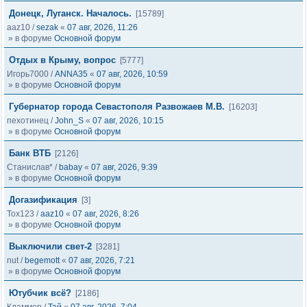
Донецк, Луганск. Началось.
[15789]
aaz10
/
sezak
«
07 авг, 2026, 11:26
» в форуме
Основной форум
Отдых в Крыму, вопрос
[5777]
Игорь7000
/
ANNA35
«
07 авг, 2026, 10:59
» в форуме
Основной форум
Губернатор города Севастополя Развожаев М.В.
[16203]
пехотинец
/
John_S
«
07 авг, 2026, 10:15
» в форуме
Основной форум
Банк ВТБ
[2126]
Станислав*
/
babay
«
07 авг, 2026, 9:39
» в форуме
Основной форум
Догазификация
[3]
Tox123
/
aaz10
«
07 авг, 2026, 8:26
» в форуме
Основной форум
Выключили свет-2
[3281]
nut
/
begemott
«
07 авг, 2026, 7:21
» в форуме
Основной форум
Ютубчик всё?
[2186]