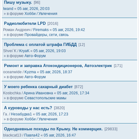
Пишу музыку.
[96]
Iwand
«
05 авг, 2026, 20:03
» в форуме
Хобби / Увлечения
Радиолюбители LPD
[2016]
Роман Андреич
/
Firemaks
«
05 авг, 2026, 19:42
» в форуме
Провайдеры, сети, связь
Проблема с оплатой штрафа ГИБДД
[12]
Shvei`K
/
KryaK
«
05 авг, 2026, 19:03
» в форуме
Авто-Форум
Ремонт и заправка Атокондиционеров, Автоэлектрик
[171]
oceanwide
/
Kyzma
«
05 авг, 2026, 18:37
» в форуме
Авто-Форум
У моего ребенка сахарный диабет
[872]
Kostochka
/
Арина Ивановна
«
05 авг, 2026, 17:34
» в форуме
Севастопольские мамы
А куроводы у нас есть?
[3820]
Га.
/
Незабудка1
«
05 авг, 2026, 17:23
» в форуме
Хобби / Увлечения
Однодневные походы по Крыму. Не коммерция.
[29833]
blackcat13
/
Павла42
«
05 авг, 2026, 16:47