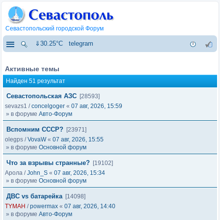
Севастопольский городской Форум
⇓30.25°C
telegram
Активные темы
Найден 51 результат
Севастопольская АЗС
[28593]
sevazs1
/
concelgoger
«
07 авг, 2026, 15:59
» в форуме
Авто-Форум
Вспомним СССР?
[23971]
olegps
/
VovaW
«
07 авг, 2026, 15:55
» в форуме
Основной форум
Что за взрывы странные?
[19102]
Арола
/
John_S
«
07 авг, 2026, 15:34
» в форуме
Основной форум
ДВС vs батарейка
[14098]
TYMAH
/
powermax
«
07 авг, 2026, 14:40
» в форуме
Авто-Форум