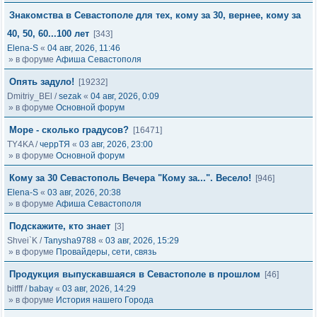
Знакомства в Севастополе для тех, кому за 30, вернее, кому за
40, 50, 60...100 лет
[343]
Elena-S
«
04 авг, 2026, 11:46
» в форуме
Афиша Севастополя
Опять задуло!
[19232]
Dmitriy_BEl
/
sezak
«
04 авг, 2026, 0:09
» в форуме
Основной форум
Море - сколько градусов?
[16471]
TY4KA
/
черрТЯ
«
03 авг, 2026, 23:00
» в форуме
Основной форум
Кому за 30 Севастополь Вечера "Кому за...". Весело!
[946]
Elena-S
«
03 авг, 2026, 20:38
» в форуме
Афиша Севастополя
Подскажите, кто знает
[3]
Shvei`K
/
Tanysha9788
«
03 авг, 2026, 15:29
» в форуме
Провайдеры, сети, связь
Продукция выпускавшаяся в Севастополе в прошлом
[46]
bitfff
/
babay
«
03 авг, 2026, 14:29
» в форуме
История нашего Города