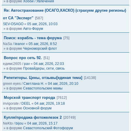
» в форуме
Хобби / Увлечения
Re: Автострахование (ОСАГО,КАСКО) (страхуем другие регионы)
от СА "Эксперт"
[587]
SEV-OSAGO
«
05 авг, 2026, 10:03
» в форуме
Авто-Форум
Поиск: корабль - тема форума
[75]
NaSa
/
leanor
«
05 авг, 2026, 8:52
» в форуме
Черноморский флот
Вопрос про сеть 92.
[51]
едимс2605
/
pav
«
04 авг, 2026, 22:03
» в форуме
Провайдеры, сети, связь
Репетиторы. Цены, отзывы[единая тема]
[14138]
green eyes
/
Светлана Н.
«
04 авг, 2026, 20:10
» в форуме
Севастопольские мамы
Морской транспорт города
[7612]
invigorate
/
DEEL
«
04 авг, 2026, 19:18
» в форуме
Основной форум
Купля/продажа фотожелезок 2
[20749]
NeKto
/
bijou
«
04 авг, 2026, 15:17
» в форуме
Севастопольский Фотофорум