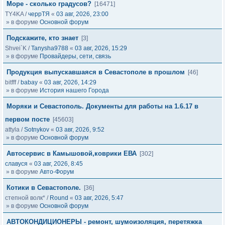
Море - сколько градусов?
[16471]
TY4KA
/
черрТЯ
«
03 авг, 2026, 23:00
» в форуме
Основной форум
Подскажите, кто знает
[3]
Shvei`K
/
Tanysha9788
«
03 авг, 2026, 15:29
» в форуме
Провайдеры, сети, связь
Продукция выпускавшаяся в Севастополе в прошлом
[46]
bitfff
/
babay
«
03 авг, 2026, 14:29
» в форуме
История нашего Города
Моряки и Севастополь. Документы для работы на 1.6.17 в
первом посте
[45603]
attyla
/
Sotnykov
«
03 авг, 2026, 9:52
» в форуме
Основной форум
Автосервис в Камышовой,коврики ЕВА
[302]
славуся
«
03 авг, 2026, 8:45
» в форуме
Авто-Форум
Котики в Севастополе.
[36]
степной волк*
/
Round
«
03 авг, 2026, 5:47
» в форуме
Основной форум
АВТОКОНДИЦИОНЕРЫ - ремонт, шумоизоляция, перетяжка