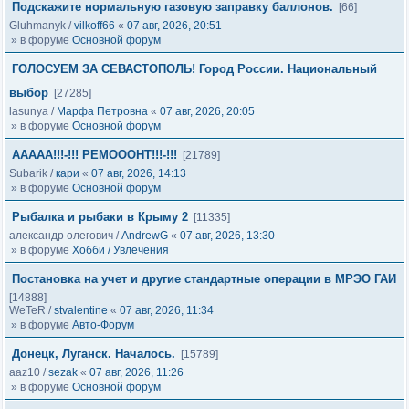
Подскажите нормальную газовую заправку баллонов.
[66]
Gluhmanyk
/
vilkoff66
«
07 авг, 2026, 20:51
» в форуме
Основной форум
ГОЛОСУЕМ ЗА СЕВАСТОПОЛЬ! Город России. Национальный
выбор
[27285]
lasunya
/
Марфа Петровна
«
07 авг, 2026, 20:05
» в форуме
Основной форум
ААААА!!!-!!! РЕМОООНТ!!!-!!!
[21789]
Subarik
/
кари
«
07 авг, 2026, 14:13
» в форуме
Основной форум
Рыбалка и рыбаки в Крыму 2
[11335]
александр олегович
/
AndrewG
«
07 авг, 2026, 13:30
» в форуме
Хобби / Увлечения
Постановка на учет и другие стандартные операции в МРЭО ГАИ
[14888]
WeTeR
/
stvalentine
«
07 авг, 2026, 11:34
» в форуме
Авто-Форум
Донецк, Луганск. Началось.
[15789]
aaz10
/
sezak
«
07 авг, 2026, 11:26
» в форуме
Основной форум