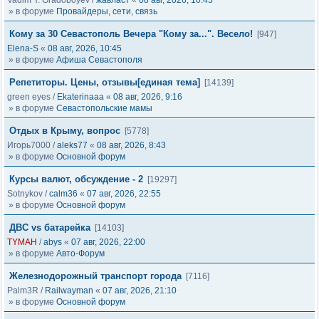
Vadim Y. Gradoboyev
/
жавласт
«
08 авг, 2026, 10:45
» в форуме
Провайдеры, сети, связь
Кому за 30 Севастополь Вечера "Кому за...". Весело!
[947]
Elena-S
«
08 авг, 2026, 10:45
» в форуме
Афиша Севастополя
Репетиторы. Цены, отзывы[единая тема]
[14139]
green eyes
/
Ekaterinaaa
«
08 авг, 2026, 9:16
» в форуме
Севастопольские мамы
Отдых в Крыму, вопрос
[5778]
Игорь7000
/
aleks77
«
08 авг, 2026, 8:43
» в форуме
Основной форум
Курсы валют, обсуждение - 2
[19297]
Sotnykov
/
calm36
«
07 авг, 2026, 22:55
» в форуме
Основной форум
ДВС vs батарейка
[14103]
TYMAH
/
abys
«
07 авг, 2026, 22:00
» в форуме
Авто-Форум
Железнодорожный транспорт города
[7116]
Palm3R
/
Railwayman
«
07 авг, 2026, 21:10
» в форуме
Основной форум