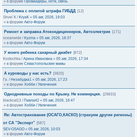
» в форуме
Провайдеры, сети, связь
Проблема с оплатой штрафа ГИБДД
[12]
Shvei`K
/
KryaK
«
05 авг, 2026, 19:03
» в форуме
Авто-Форум
Ремонт и заправка Атокондиционеров, Автоэлектрик
[171]
oceanwide
/
Kyzma
«
05 авг, 2026, 18:37
» в форуме
Авто-Форум
У моего ребенка сахарный диабет
[872]
Kostochka
/
Арина Ивановна
«
05 авг, 2026, 17:34
» в форуме
Севастопольские мамы
А куроводы у нас есть?
[3820]
Га.
/
Незабудка1
«
05 авг, 2026, 17:23
» в форуме
Хобби / Увлечения
Однодневные походы по Крыму. Не коммерция.
[29833]
blackcat13
/
Павла42
«
05 авг, 2026, 16:47
» в форуме
Хобби / Увлечения
Re: Автострахование (ОСАГО,КАСКО) (страхуем другие регионы)
от СА "Эксперт"
[587]
SEV-OSAGO
«
05 авг, 2026, 10:03
» в форуме
Авто-Форум