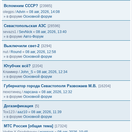
Вспомним СССР?
[23985]
olegps
/
Advin
«
08 авг, 2026, 14:08
» в форуме
Основной форум
Севастопольская АЗС
[28596]
sevazs1
/
SevNick
«
08 авг, 2026, 13:40
» в форуме
Авто-Форум
Выключили свет-2
[3294]
nut
/
Round
«
08 авг, 2026, 12:58
» в форуме
Основной форум
Ютубчик всё?
[2204]
Кламмер
/
John_S
«
08 авг, 2026, 12:34
» в форуме
Основной форум
Губернатор города Севастополя Развожаев М.В.
[16204]
пехотинец
/
ларсана
«
08 авг, 2026, 12:32
» в форуме
Основной форум
Догазификация
[5]
Tox123
/
aaz10
«
08 авг, 2026, 11:39
» в форуме
Основной форум
МТС Россия [общая тема]
[17324]