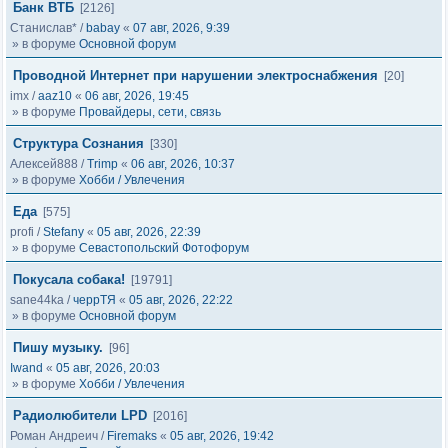
Банк ВТБ
[2126]
Станислав*
/
babay
«
07 авг, 2026, 9:39
» в форуме
Основной форум
Проводной Интернет при нарушении электроснабжения
[20]
imx
/
aaz10
«
06 авг, 2026, 19:45
» в форуме
Провайдеры, сети, связь
Структура Сознания
[330]
Алексей888
/
Trimp
«
06 авг, 2026, 10:37
» в форуме
Хобби / Увлечения
Еда
[575]
profi
/
Stefany
«
05 авг, 2026, 22:39
» в форуме
Севастопольский Фотофорум
Покусала собака!
[19791]
sane44ka
/
черрТЯ
«
05 авг, 2026, 22:22
» в форуме
Основной форум
Пишу музыку.
[96]
Iwand
«
05 авг, 2026, 20:03
» в форуме
Хобби / Увлечения
Радиолюбители LPD
[2016]
Роман Андреич
/
Firemaks
«
05 авг, 2026, 19:42