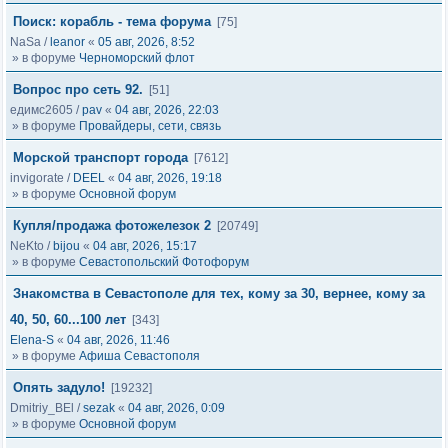
Поиск: корабль - тема форума
[75]
NaSa
/
leanor
«
05 авг, 2026, 8:52
» в форуме
Черноморский флот
Вопрос про сеть 92.
[51]
едимс2605
/
pav
«
04 авг, 2026, 22:03
» в форуме
Провайдеры, сети, связь
Морской транспорт города
[7612]
invigorate
/
DEEL
«
04 авг, 2026, 19:18
» в форуме
Основной форум
Купля/продажа фотожелезок 2
[20749]
NeKto
/
bijou
«
04 авг, 2026, 15:17
» в форуме
Севастопольский Фотофорум
Знакомства в Севастополе для тех, кому за 30, вернее, кому за
40, 50, 60...100 лет
[343]
Elena-S
«
04 авг, 2026, 11:46
» в форуме
Афиша Севастополя
Опять задуло!
[19232]
Dmitriy_BEl
/
sezak
«
04 авг, 2026, 0:09
» в форуме
Основной форум