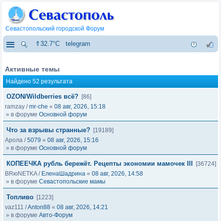
Севастопольский городской Форум
⇑32.7°C
telegram
Активные темы
Найдено 52 результата
OZON/Wildberries всё?
[86]
ramzay
/
mr-che
«
08 авг, 2026, 15:18
» в форуме
Основной форум
Что за взрывы странные?
[19189]
Арола
/
5079
«
08 авг, 2026, 15:16
» в форуме
Основной форум
КОПЕЕЧКА рубль бережёт. Рецепты экономии мамочек III
[36724]
BRюNETKA
/
ЕленаШадрина
«
08 авг, 2026, 14:58
» в форуме
Севастопольские мамы
Топливо
[1223]
vaz111
/
Anton88
«
08 авг, 2026, 14:21
» в форуме
Авто-Форум