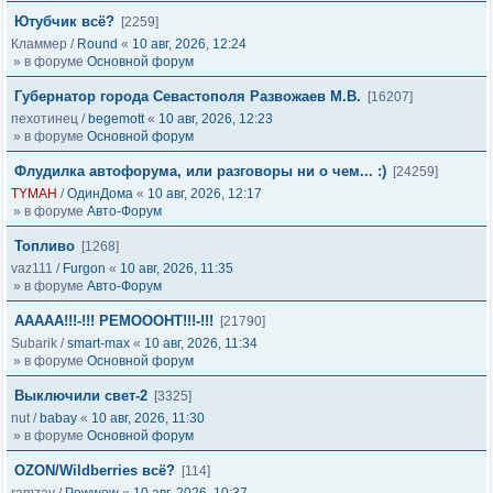
Ютубчик всё?
[2259]
Кламмер
/
Round
«
10 авг, 2026, 12:24
» в форуме
Основной форум
Губернатор города Севастополя Развожаев М.В.
[16207]
пехотинец
/
begemott
«
10 авг, 2026, 12:23
» в форуме
Основной форум
Флудилка автофорума, или разговоры ни о чем... :)
[24259]
TYMAH
/
ОдинДома
«
10 авг, 2026, 12:17
» в форуме
Авто-Форум
Топливо
[1268]
vaz111
/
Furgon
«
10 авг, 2026, 11:35
» в форуме
Авто-Форум
ААААА!!!-!!! РЕМОООНТ!!!-!!!
[21790]
Subarik
/
smart-max
«
10 авг, 2026, 11:34
» в форуме
Основной форум
Выключили свет-2
[3325]
nut
/
babay
«
10 авг, 2026, 11:30
» в форуме
Основной форум
OZON/Wildberries всё?
[114]