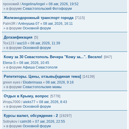
прохожий
/
AngelinaAngel
«
08 авг, 2026, 19:52
» в форуме
Севастопольский Фотофорум
Железнодорожный транспорт города
[7115]
Palm3R
/
Алёнушка 07
«
08 авг, 2026, 16:11
» в форуме
Основной форум
Догазификация
[5]
Tox123
/
aaz10
«
08 авг, 2026, 11:39
» в форуме
Основной форум
Кому за 30 Севастополь Вечера "Кому за...". Весело!
[947]
Elena-S
«
08 авг, 2026, 10:45
» в форуме
Афиша Севастополя
Репетиторы. Цены, отзывы[единая тема]
[14139]
green eyes
/
Ekaterinaaa
«
08 авг, 2026, 9:16
» в форуме
Севастопольские мамы
Отдых в Крыму, вопрос
[5778]
Игорь7000
/
aleks77
«
08 авг, 2026, 8:43
» в форуме
Основной форум
Курсы валют, обсуждение - 2
[19297]
Sotnykov
/
calm36
«
07 авг, 2026, 22:55
» в форуме
Основной форум