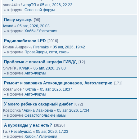
sane44ka
/
черрТЯ
«
05 авг, 2026, 22:22
» в форуме
Основной форум
Пишу музыку.
[96]
Iwand
«
05 авг, 2026, 20:03
» в форуме
Хобби / Увлечения
Радиолюбители LPD
[2016]
Роман Андреич
/
Firemaks
«
05 авг, 2026, 19:42
» в форуме
Провайдеры, сети, связь
Проблема с оплатой штрафа ГИБДД
[12]
Shvei`K
/
KryaK
«
05 авг, 2026, 19:03
» в форуме
Авто-Форум
Ремонт и заправка Атокондиционеров, Автоэлектрик
[171]
oceanwide
/
Kyzma
«
05 авг, 2026, 18:37
» в форуме
Авто-Форум
У моего ребенка сахарный диабет
[872]
Kostochka
/
Арина Ивановна
«
05 авг, 2026, 17:34
» в форуме
Севастопольские мамы
А куроводы у нас есть?
[3820]
Га.
/
Незабудка1
«
05 авг, 2026, 17:23
» в форуме
Хобби / Увлечения