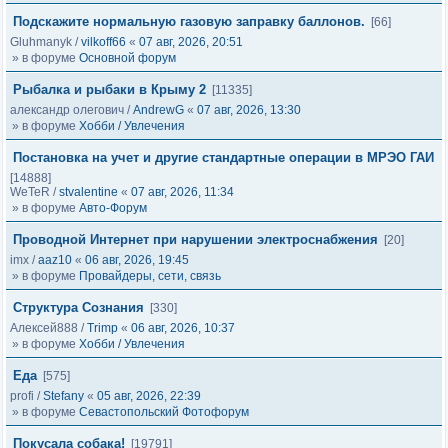
Подскажите нормальную газовую заправку баллонов.
[66]
Gluhmanyk
/
vilkoff66
«
07 авг, 2026, 20:51
» в форуме
Основной форум
Рыбалка и рыбаки в Крыму 2
[11335]
александр олегович
/
AndrewG
«
07 авг, 2026, 13:30
» в форуме
Хобби / Увлечения
Постановка на учет и другие стандартные операции в МРЭО ГАИ
[14888]
WeTeR
/
stvalentine
«
07 авг, 2026, 11:34
» в форуме
Авто-Форум
Проводной Интернет при нарушении электроснабжения
[20]
imx
/
aaz10
«
06 авг, 2026, 19:45
» в форуме
Провайдеры, сети, связь
Структура Сознания
[330]
Алексей888
/
Trimp
«
06 авг, 2026, 10:37
» в форуме
Хобби / Увлечения
Еда
[575]
profi
/
Stefany
«
05 авг, 2026, 22:39
» в форуме
Севастопольский Фотофорум
Покусала собака!
[19791]