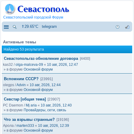
Севастопольский городской Форум
⇑29.65°C
telegram
Активные темы
Найдено 53 результата
Севастопольгаз обновление договора
[4400]
kas32
/
olga-malceva-09
«
10 авг, 2026, 12:47
» в форуме
Основной форум
Вспомним СССР?
[23991]
olegps
/
Advin
«
10 авг, 2026, 12:44
» в форуме
Основной форум
Cевстар [общая тема]
[23907]
PC Daemon
/
Mj aria
«
10 авг, 2026, 12:40
» в форуме
Провайдеры, сети, связь
Что за взрывы странные?
[19196]
Арола
/
marten333
«
10 авг, 2026, 12:39
» в форуме
Основной форум