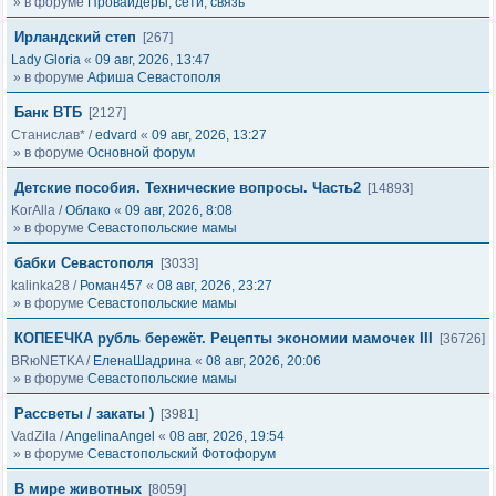
» в форуме
Провайдеры, сети, связь
Ирландский степ
[267]
Lady Gloria
«
09 авг, 2026, 13:47
» в форуме
Афиша Севастополя
Банк ВТБ
[2127]
Станислав*
/
edvard
«
09 авг, 2026, 13:27
» в форуме
Основной форум
Детские пособия. Технические вопросы. Часть2
[14893]
KorAlla
/
Облако
«
09 авг, 2026, 8:08
» в форуме
Севастопольские мамы
бабки Севастополя
[3033]
kalinka28
/
Роман457
«
08 авг, 2026, 23:27
» в форуме
Севастопольские мамы
КОПЕЕЧКА рубль бережёт. Рецепты экономии мамочек III
[36726]
BRюNETKA
/
ЕленаШадрина
«
08 авг, 2026, 20:06
» в форуме
Севастопольские мамы
Рассветы / закаты )
[3981]
VadZila
/
AngelinaAngel
«
08 авг, 2026, 19:54
» в форуме
Севастопольский Фотофорум
В мире животных
[8059]