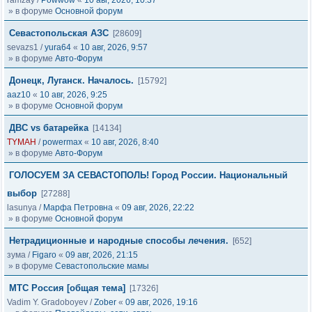
ramzay
/
Powwow
«
10 авг, 2026, 10:37
» в форуме
Основной форум
Севастопольская АЗС
[28609]
sevazs1
/
yura64
«
10 авг, 2026, 9:57
» в форуме
Авто-Форум
Донецк, Луганск. Началось.
[15792]
aaz10
«
10 авг, 2026, 9:25
» в форуме
Основной форум
ДВС vs батарейка
[14134]
TYMAH
/
powermax
«
10 авг, 2026, 8:40
» в форуме
Авто-Форум
ГОЛОСУЕМ ЗА СЕВАСТОПОЛЬ! Город России. Национальный
выбор
[27288]
lasunya
/
Марфа Петровна
«
09 авг, 2026, 22:22
» в форуме
Основной форум
Нетрадиционные и народные способы лечения.
[652]
зума
/
Figaro
«
09 авг, 2026, 21:15
» в форуме
Севастопольские мамы
МТС Россия [общая тема]
[17326]
Vadim Y. Gradoboyev
/
Zober
«
09 авг, 2026, 19:16