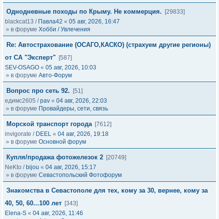
Однодневные походы по Крыму. Не коммерция.
[29833]
blackcat13
/
Павла42
«
05 авг, 2026, 16:47
» в форуме
Хобби / Увлечения
Re: Автострахование (ОСАГО,КАСКО) (страхуем другие регионы)
от СА "Эксперт"
[587]
SEV-OSAGO
«
05 авг, 2026, 10:03
» в форуме
Авто-Форум
Вопрос про сеть 92.
[51]
едимс2605
/
pav
«
04 авг, 2026, 22:03
» в форуме
Провайдеры, сети, связь
Морской транспорт города
[7612]
invigorate
/
DEEL
«
04 авг, 2026, 19:18
» в форуме
Основной форум
Купля/продажа фотожелезок 2
[20749]
NeKto
/
bijou
«
04 авг, 2026, 15:17
» в форуме
Севастопольский Фотофорум
Знакомства в Севастополе для тех, кому за 30, вернее, кому за
40, 50, 60...100 лет
[343]
Elena-S
«
04 авг, 2026, 11:46