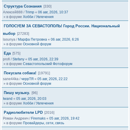
Структура Сознания
[330]
Алексей888
/
Trimp
«
06 авг, 2026, 10:37
» в форуме
Хобби / Увлечения
ГОЛОСУЕМ ЗА СЕВАСТОПОЛЬ! Город России. Национальный
выбор
[27283]
lasunya
/
Марфа Петровна
«
06 авг, 2026, 6:26
» в форуме
Основной форум
Еда
[575]
profi
/
Stefany
«
05 авг, 2026, 22:39
» в форуме
Севастопольский Фотофорум
Покусала собака!
[19791]
sane44ka
/
черрТЯ
«
05 авг, 2026, 22:22
» в форуме
Основной форум
Пишу музыку.
[96]
Iwand
«
05 авг, 2026, 20:03
» в форуме
Хобби / Увлечения
Радиолюбители LPD
[2016]
Роман Андреич
/
Firemaks
«
05 авг, 2026, 19:42
» в форуме
Провайдеры, сети, связь