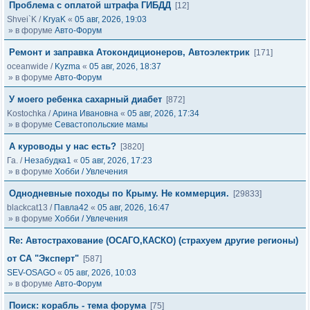
Проблема с оплатой штрафа ГИБДД
[12]
Shvei`K
/
KryaK
«
05 авг, 2026, 19:03
» в форуме
Авто-Форум
Ремонт и заправка Атокондиционеров, Автоэлектрик
[171]
oceanwide
/
Kyzma
«
05 авг, 2026, 18:37
» в форуме
Авто-Форум
У моего ребенка сахарный диабет
[872]
Kostochka
/
Арина Ивановна
«
05 авг, 2026, 17:34
» в форуме
Севастопольские мамы
А куроводы у нас есть?
[3820]
Га.
/
Незабудка1
«
05 авг, 2026, 17:23
» в форуме
Хобби / Увлечения
Однодневные походы по Крыму. Не коммерция.
[29833]
blackcat13
/
Павла42
«
05 авг, 2026, 16:47
» в форуме
Хобби / Увлечения
Re: Автострахование (ОСАГО,КАСКО) (страхуем другие регионы)
от СА "Эксперт"
[587]
SEV-OSAGO
«
05 авг, 2026, 10:03
» в форуме
Авто-Форум
Поиск: корабль - тема форума
[75]