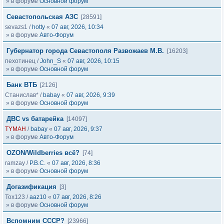
» в форуме
Основной форум
Севастопольская АЗС
[28591]
sevazs1
/
hotty
«
07 авг, 2026, 10:34
» в форуме
Авто-Форум
Губернатор города Севастополя Развожаев М.В.
[16203]
пехотинец
/
John_S
«
07 авг, 2026, 10:15
» в форуме
Основной форум
Банк ВТБ
[2126]
Станислав*
/
babay
«
07 авг, 2026, 9:39
» в форуме
Основной форум
ДВС vs батарейка
[14097]
TYMAH
/
babay
«
07 авг, 2026, 9:37
» в форуме
Авто-Форум
OZON/Wildberries всё?
[74]
ramzay
/
Р.В.С.
«
07 авг, 2026, 8:36
» в форуме
Основной форум
Догазификация
[3]
Tox123
/
aaz10
«
07 авг, 2026, 8:26
» в форуме
Основной форум
Вспомним СССР?
[23966]