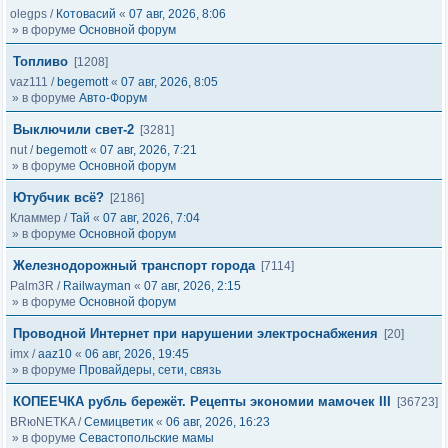
olegps
/
Котовасий
«
07 авг, 2026, 8:06
» в форуме
Основной форум
Топливо
[1208]
vaz111
/
begemott
«
07 авг, 2026, 8:05
» в форуме
Авто-Форум
Выключили свет-2
[3281]
nut
/
begemott
«
07 авг, 2026, 7:21
» в форуме
Основной форум
Ютубчик всё?
[2186]
Кламмер
/
Тай
«
07 авг, 2026, 7:04
» в форуме
Основной форум
Железнодорожный транспорт города
[7114]
Palm3R
/
Railwayman
«
07 авг, 2026, 2:15
» в форуме
Основной форум
Проводной Интернет при нарушении электроснабжения
[20]
imx
/
aaz10
«
06 авг, 2026, 19:45
» в форуме
Провайдеры, сети, связь
КОПЕЕЧКА рубль бережёт. Рецепты экономии мамочек III
[36723]
BRюNETKA
/
Семицветик
«
06 авг, 2026, 16:23
» в форуме
Севастопольские мамы