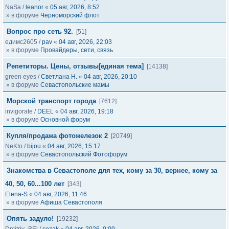
NaSa
/
leanor
«
05 авг, 2026, 8:52
» в форуме
Черноморский флот
Вопрос про сеть 92.
[51]
едимс2605
/
pav
«
04 авг, 2026, 22:03
» в форуме
Провайдеры, сети, связь
Репетиторы. Цены, отзывы[единая тема]
[14138]
green eyes
/
Светлана Н.
«
04 авг, 2026, 20:10
» в форуме
Севастопольские мамы
Морской транспорт города
[7612]
invigorate
/
DEEL
«
04 авг, 2026, 19:18
» в форуме
Основной форум
Купля/продажа фотожелезок 2
[20749]
NeKto
/
bijou
«
04 авг, 2026, 15:17
» в форуме
Севастопольский Фотофорум
Знакомства в Севастополе для тех, кому за 30, вернее, кому за
40, 50, 60...100 лет
[343]
Elena-S
«
04 авг, 2026, 11:46
» в форуме
Афиша Севастополя
Опять задуло!
[19232]