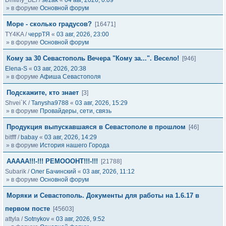
Dmitriy_BEl
/
sezak
«
04 авг, 2026, 0:09
» в форуме
Основной форум
Море - сколько градусов?
[16471]
TY4KA
/
черрТЯ
«
03 авг, 2026, 23:00
» в форуме
Основной форум
Кому за 30 Севастополь Вечера "Кому за...". Весело!
[946]
Elena-S
«
03 авг, 2026, 20:38
» в форуме
Афиша Севастополя
Подскажите, кто знает
[3]
Shvei`K
/
Tanysha9788
«
03 авг, 2026, 15:29
» в форуме
Провайдеры, сети, связь
Продукция выпускавшаяся в Севастополе в прошлом
[46]
bitfff
/
babay
«
03 авг, 2026, 14:29
» в форуме
История нашего Города
ААААА!!!-!!! РЕМОООНТ!!!-!!!
[21788]
Subarik
/
Олег Бачинский
«
03 авг, 2026, 11:12
» в форуме
Основной форум
Моряки и Севастополь. Документы для работы на 1.6.17 в
первом посте
[45603]
attyla
/
Sotnykov
«
03 авг, 2026, 9:52