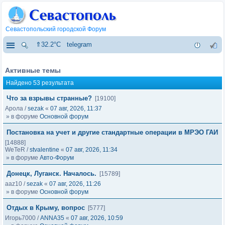
Севастопольский городской Форум
⇑32.2°C
telegram
Активные темы
Найдено 53 результата
Что за взрывы странные?
[19100]
Арола
/
sezak
«
07 авг, 2026, 11:37
» в форуме
Основной форум
Постановка на учет и другие стандартные операции в МРЭО ГАИ
[14888]
WeTeR
/
stvalentine
«
07 авг, 2026, 11:34
» в форуме
Авто-Форум
Донецк, Луганск. Началось.
[15789]
aaz10
/
sezak
«
07 авг, 2026, 11:26
» в форуме
Основной форум
Отдых в Крыму, вопрос
[5777]
Игорь7000
/
ANNA35
«
07 авг, 2026, 10:59