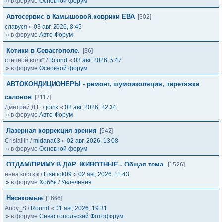
» в форуме
Основной форум
Автосервис в Камышовой,коврики ЕВА
[302]
славуся
«
03 авг, 2026, 8:45
» в форуме
Авто-Форум
Котики в Севастополе.
[36]
степной волк*
/
Round
«
03 авг, 2026, 5:47
» в форуме
Основной форум
АВТОКОНДИЦИОНЕРЫ - ремонт, шумоизоляция, перетяжка
салонов
[2117]
Дмитрий Д.Г.
/
joink
«
02 авг, 2026, 22:34
» в форуме
Авто-Форум
Лазерная коррекция зрения
[542]
Cristalith
/
midana63
«
02 авг, 2026, 13:08
» в форуме
Основной форум
ОТДАМ/ПРИМУ В ДАР. ЖИВОТНЫЕ - Общая тема.
[1526]
инна костюк
/
Lisenok09
«
02 авг, 2026, 11:43
» в форуме
Хобби / Увлечения
Насекомые
[1666]
Andy_S
/
Round
«
01 авг, 2026, 19:31
» в форуме
Севастопольский Фотофорум