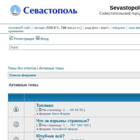
Sevastopol
Севастопольский горо
основной сайт
::
погода
(
⇑29.5
°C,
746
мм.рт.ст.) :: рад.фон
-
мкр/ч
::
telegram
::
наш фо
сражении
Регистрация
Вход
Темы без ответов
|
Активные темы
Список форумов
Активные темы
Топливо
[
На страницу:
1
…
48
49
50
]
На
В
в форуме
Авто-Форум
страницу
этой
Что за взрывы странные?
теме
нет
[
На страницу:
1
…
767
768
769
]
новых
На
В
в форуме
Основной форум
непрочитанных
страницу
этой
сообщений.
Ютубчик всё?
теме
нет