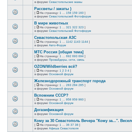
новых
На
В
в форуме
Севастопольские мамы
непрочитанных
страницу
этой
сообщений.
Рассветы / закаты )
теме
нет
[
На страницу:
1
…
158
159
160
]
новых
На
В
в форуме
Севастопольский Фотофорум
непрочитанных
страницу
этой
сообщений.
В мире животных
теме
нет
[
На страницу:
1
…
321
322
323
]
новых
На
В
в форуме
Севастопольский Фотофорум
непрочитанных
страницу
этой
сообщений.
Севастопольская АЗС
теме
нет
[
На страницу:
1
…
1142
1143
1144
]
новых
На
В
в форуме
Авто-Форум
непрочитанных
страницу
этой
сообщений.
МТС Россия [общая тема]
теме
нет
[
На страницу:
1
…
692
693
694
]
новых
На
В
в форуме
Провайдеры, сети, связь
непрочитанных
страницу
этой
сообщений.
OZON/Wildberries всё?
теме
нет
[
На страницу:
1
2
3
4
]
новых
На
В
в форуме
Основной форум
непрочитанных
страницу
этой
сообщений.
Железнодорожный транспорт города
теме
нет
[
На страницу:
1
…
283
284
285
]
новых
На
В
в форуме
Основной форум
непрочитанных
страницу
этой
сообщений.
Вспомним СССР?
теме
нет
[
На страницу:
1
…
958
959
960
]
новых
На
В
в форуме
Основной форум
непрочитанных
страницу
этой
сообщений.
Догазификация
теме
нет
в форуме
Основной форум
В
новых
этой
непрочитанных
Кому за 30 Севастополь Вечера "Кому за...". Весел
теме
сообщений.
[
На страницу:
1
…
36
37
38
]
нет
На
В
в форуме
Афиша Севастополя
новых
страницу
этой
непрочитанных