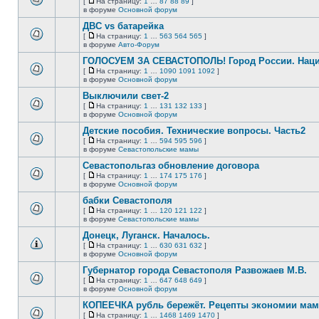
[
На страницу:
1
…
87
88
89
]
новых
На
В
в форуме
Основной форум
непрочитанных
страницу
этой
сообщений.
ДВС vs батарейка
теме
нет
[
На страницу:
1
…
563
564
565
]
новых
На
В
в форуме
Авто-Форум
непрочитанных
страницу
этой
сообщений.
ГОЛОСУЕМ ЗА СЕВАСТОПОЛЬ! Город России. Нац
теме
нет
[
На страницу:
1
…
1090
1091
1092
]
новых
На
В
в форуме
Основной форум
непрочитанных
страницу
этой
сообщений.
Выключили свет-2
теме
нет
[
На страницу:
1
…
131
132
133
]
новых
На
В
в форуме
Основной форум
непрочитанных
страницу
этой
сообщений.
Детские пособия. Технические вопросы. Часть2
теме
нет
[
На страницу:
1
…
594
595
596
]
новых
На
В
в форуме
Севастопольские мамы
непрочитанных
страницу
этой
сообщений.
Севастопольгаз обновление договора
теме
нет
[
На страницу:
1
…
174
175
176
]
новых
На
В
в форуме
Основной форум
непрочитанных
страницу
этой
сообщений.
бабки Севастополя
теме
нет
[
На страницу:
1
…
120
121
122
]
новых
На
В
в форуме
Севастопольские мамы
непрочитанных
страницу
этой
сообщений.
Донецк, Луганск. Началось.
теме
нет
[
На страницу:
1
…
630
631
632
]
новых
На
В
в форуме
Основной форум
непрочитанных
страницу
этой
сообщений.
Губернатор города Севастополя Развожаев М.В.
теме
нет
[
На страницу:
1
…
647
648
649
]
новых
На
В
в форуме
Основной форум
непрочитанных
страницу
этой
сообщений.
КОПЕЕЧКА рубль бережёт. Рецепты экономии мамо
теме
нет
[
На страницу:
1
…
1468
1469
1470
]