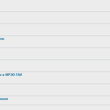
ов.
ии в МРЭО ГАИ
жения