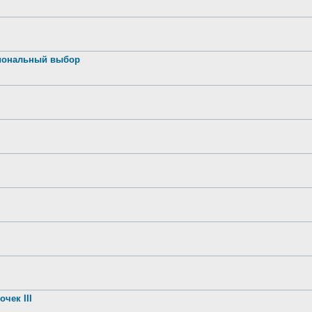
иональный выбор
чек III