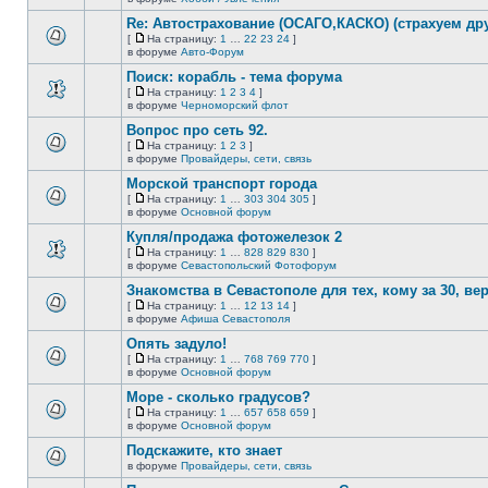
непрочитанных
страницу
этой
сообщений.
Re: Автострахование (ОСАГО,КАСКО) (страхуем дру
теме
нет
[
На страницу:
1
…
22
23
24
]
новых
На
В
в форуме
Авто-Форум
непрочитанных
страницу
этой
сообщений.
Поиск: корабль - тема форума
теме
нет
[
На страницу:
1
2
3
4
]
новых
На
В
в форуме
Черноморский флот
непрочитанных
страницу
этой
сообщений.
Вопрос про сеть 92.
теме
нет
[
На страницу:
1
2
3
]
новых
На
В
в форуме
Провайдеры, сети, связь
непрочитанных
страницу
этой
сообщений.
Морской транспорт города
теме
нет
[
На страницу:
1
…
303
304
305
]
новых
На
В
в форуме
Основной форум
непрочитанных
страницу
этой
сообщений.
Купля/продажа фотожелезок 2
теме
нет
[
На страницу:
1
…
828
829
830
]
новых
На
В
в форуме
Севастопольский Фотофорум
непрочитанных
страницу
этой
сообщений.
Знакомства в Севастополе для тех, кому за 30, верне
теме
нет
[
На страницу:
1
…
12
13
14
]
новых
На
В
в форуме
Афиша Севастополя
непрочитанных
страницу
этой
сообщений.
Опять задуло!
теме
нет
[
На страницу:
1
…
768
769
770
]
новых
На
В
в форуме
Основной форум
непрочитанных
страницу
этой
сообщений.
Море - сколько градусов?
теме
нет
[
На страницу:
1
…
657
658
659
]
новых
На
В
в форуме
Основной форум
непрочитанных
страницу
этой
сообщений.
Подскажите, кто знает
теме
нет
в форуме
Провайдеры, сети, связь
В
новых
этой
непрочитанных