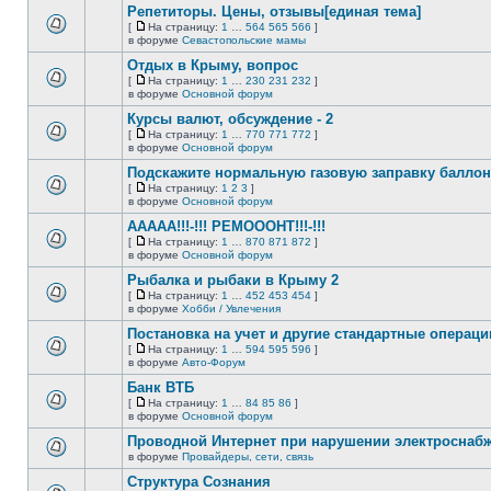
Репетиторы. Цены, отзывы[единая тема]
теме
сообщений.
нет
[
На страницу:
1
…
564
565
566
]
новых
На
В
в форуме
Севастопольские мамы
непрочитанных
страницу
этой
сообщений.
Отдых в Крыму, вопрос
теме
нет
[
На страницу:
1
…
230
231
232
]
новых
На
В
в форуме
Основной форум
непрочитанных
страницу
этой
сообщений.
Курсы валют, обсуждение - 2
теме
нет
[
На страницу:
1
…
770
771
772
]
новых
На
В
в форуме
Основной форум
непрочитанных
страницу
этой
сообщений.
Подскажите нормальную газовую заправку баллон
теме
нет
[
На страницу:
1
2
3
]
новых
На
В
в форуме
Основной форум
непрочитанных
страницу
этой
сообщений.
ААААА!!!-!!! РЕМОООНТ!!!-!!!
теме
нет
[
На страницу:
1
…
870
871
872
]
новых
На
В
в форуме
Основной форум
непрочитанных
страницу
этой
сообщений.
Рыбалка и рыбаки в Крыму 2
теме
нет
[
На страницу:
1
…
452
453
454
]
новых
На
В
в форуме
Хобби / Увлечения
непрочитанных
страницу
этой
сообщений.
Постановка на учет и другие стандартные операц
теме
нет
[
На страницу:
1
…
594
595
596
]
новых
На
В
в форуме
Авто-Форум
непрочитанных
страницу
этой
сообщений.
Банк ВТБ
теме
нет
[
На страницу:
1
…
84
85
86
]
новых
На
В
в форуме
Основной форум
непрочитанных
страницу
этой
сообщений.
Проводной Интернет при нарушении электроснаб
теме
нет
в форуме
Провайдеры, сети, связь
В
новых
этой
непрочитанных
Структура Сознания
теме
сообщений.