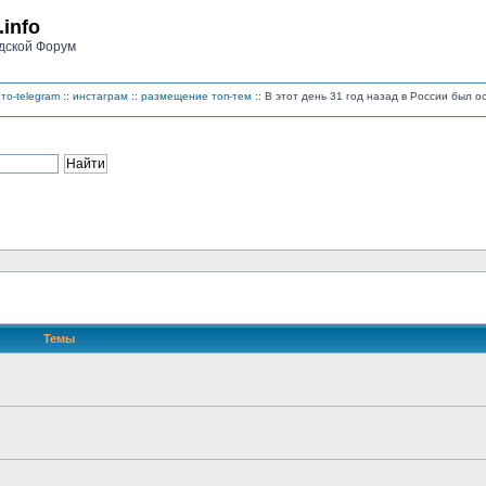
.info
дской Форум
то-telegram
::
инстаграм
::
размещение топ-тем
:: В этот день 31 год назад в России был 
Темы