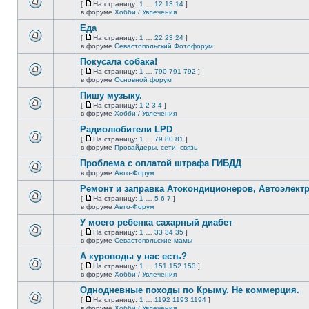
[
На страницу:
1
…
12
13
14
]
нет
На
В
в форуме
Хобби / Увлечения
новых
страницу
этой
непрочитанных
Еда
теме
сообщений.
нет
[
На страницу:
1
…
22
23
24
]
новых
На
В
в форуме
Севастопольский Фотофорум
непрочитанных
страницу
этой
сообщений.
Покусала собака!
теме
нет
[
На страницу:
1
…
790
791
792
]
новых
На
В
в форуме
Основной форум
непрочитанных
страницу
этой
сообщений.
Пишу музыку.
теме
нет
[
На страницу:
1
2
3
4
]
новых
На
В
в форуме
Хобби / Увлечения
непрочитанных
страницу
этой
сообщений.
Радиолюбители LPD
теме
нет
[
На страницу:
1
…
79
80
81
]
новых
На
В
в форуме
Провайдеры, сети, связь
непрочитанных
страницу
этой
сообщений.
Проблема с оплатой штрафа ГИБДД
теме
нет
в форуме
Авто-Форум
В
новых
этой
непрочитанных
Ремонт и заправка Атокондиционеров, Автоэлект
теме
сообщений.
[
На страницу:
1
…
5
6
7
]
нет
На
В
в форуме
Авто-Форум
новых
страницу
этой
непрочитанных
У моего ребенка сахарный диабет
теме
сообщений.
нет
[
На страницу:
1
…
33
34
35
]
новых
На
В
в форуме
Севастопольские мамы
непрочитанных
страницу
этой
сообщений.
А куроводы у нас есть?
теме
нет
[
На страницу:
1
…
151
152
153
]
новых
На
В
в форуме
Хобби / Увлечения
непрочитанных
страницу
этой
сообщений.
Однодневные походы по Крыму. Не коммерция.
теме
нет
[
На страницу:
1
…
1192
1193
1194
]
новых
На
В
в форуме
Хобби / Увлечения