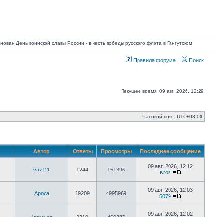
основан День воинской славы России - в честь победы русского флота в Гангутском
Правила форума
Поиск
Текущее время: 09 авг, 2026, 12:29
Часовой пояс:
UTC+03:00
Автор
Ответы
Просмотры
Последнее сообщение
09 авг, 2026, 12:12
vaz111
1244
151396
Kros
Перейти
к
последнему
09 авг, 2026, 12:03
Арола
19209
4995969
сообщению
5079
Перейти
к
последнему
09 авг, 2026, 12:02