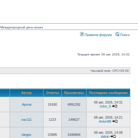
ан Международный день кошек
Правила форума
Поиск
Текущее время: 08 авг, 2026, 14:32
Часовой пояс:
UTC+03:00
Автор
Ответы
Просмотры
Последнее сообщение
08 авг, 2026, 14:31
Арола
19180
4991292
John_S
Перейти
к
последнему
08 авг, 2026, 14:21
vaz111
1223
149627
сообщению
Anton88
Перейти
к
последнему
08 авг, 2026, 14:08
olegps
23985
3186894
сообщению
Advin