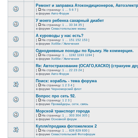
В
новых
этой
непрочитанных
Ремонт и заправка Атокондиционеров, Автоэлект
теме
сообщений.
[
На страницу:
1
…
5
6
7
]
нет
На
В
в форуме
Авто-Форум
новых
страницу
этой
непрочитанных
У моего ребенка сахарный диабет
теме
сообщений.
нет
[
На страницу:
1
…
33
34
35
]
новых
На
В
в форуме
Севастопольские мамы
непрочитанных
страницу
этой
сообщений.
А куроводы у нас есть?
теме
нет
[
На страницу:
1
…
151
152
153
]
новых
На
В
в форуме
Хобби / Увлечения
непрочитанных
страницу
этой
сообщений.
Однодневные походы по Крыму. Не коммерция.
теме
нет
[
На страницу:
1
…
1192
1193
1194
]
новых
На
В
в форуме
Хобби / Увлечения
непрочитанных
страницу
этой
сообщений.
Re: Автострахование (ОСАГО,КАСКО) (страхуем дру
теме
нет
[
На страницу:
1
…
22
23
24
]
новых
На
В
в форуме
Авто-Форум
непрочитанных
страницу
этой
сообщений.
Поиск: корабль - тема форума
теме
нет
[
На страницу:
1
2
3
4
]
новых
На
В
в форуме
Черноморский флот
непрочитанных
страницу
этой
сообщений.
Вопрос про сеть 92.
теме
нет
[
На страницу:
1
2
3
]
новых
На
В
в форуме
Провайдеры, сети, связь
непрочитанных
страницу
этой
сообщений.
Морской транспорт города
теме
нет
[
На страницу:
1
…
303
304
305
]
новых
На
В
в форуме
Основной форум
непрочитанных
страницу
этой
сообщений.
Купля/продажа фотожелезок 2
теме
нет
[
На страницу:
1
…
828
829
830
]
новых
На
В
в форуме
Севастопольский Фотофорум
непрочитанных
страницу
этой