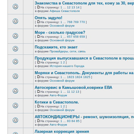
сообщений.
Знакомства в Севастополе для тех, кому за 30, верне
теме
нет
[
На страницу:
1
…
12
13
14
]
новых
На
В
в форуме
Афиша Севастополя
непрочитанных
страницу
этой
сообщений.
Опять задуло!
теме
нет
[
На страницу:
1
…
768
769
770
]
новых
На
В
в форуме
Основной форум
непрочитанных
страницу
этой
сообщений.
Море - сколько градусов?
теме
нет
[
На страницу:
1
…
657
658
659
]
новых
На
В
в форуме
Основной форум
непрочитанных
страницу
этой
сообщений.
Подскажите, кто знает
теме
нет
в форуме
Провайдеры, сети, связь
В
новых
этой
непрочитанных
Продукция выпускавшаяся в Севастополе в про
теме
сообщений.
[
На страницу:
1
2
]
нет
На
В
в форуме
История нашего Города
новых
страницу
этой
непрочитанных
Моряки и Севастополь. Документы для работы на 
теме
сообщений.
нет
[
На страницу:
1
…
1823
1824
1825
]
новых
На
В
в форуме
Основной форум
непрочитанных
страницу
этой
сообщений.
Автосервис в Камышовой,коврики ЕВА
теме
нет
[
На страницу:
1
…
11
12
13
]
новых
На
В
в форуме
Авто-Форум
непрочитанных
страницу
этой
сообщений.
Котики в Севастополе.
теме
нет
[
На страницу:
1
2
]
новых
На
В
в форуме
Основной форум
непрочитанных
страницу
этой
сообщений.
АВТОКОНДИЦИОНЕРЫ - ремонт, шумоизоляция, пе
теме
нет
[
На страницу:
1
…
83
84
85
]
новых
На
В
в форуме
Авто-Форум
непрочитанных
страницу
этой
сообщений.
Лазерная коррекция зрения
теме