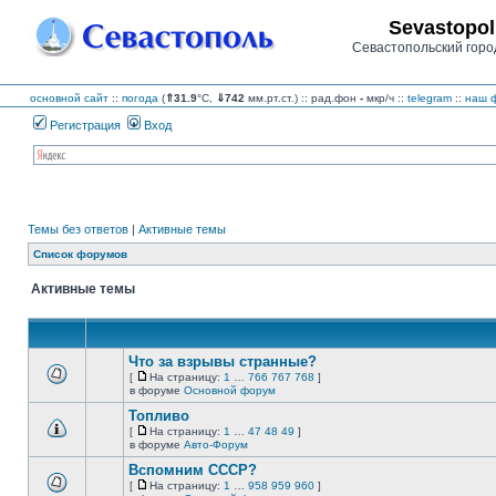
Sevastopol
Севастопольский горо
основной сайт
::
погода
(
⇑31.9
°C,
⇓742
мм.рт.ст.) :: рад.фон
-
мкр/ч
::
telegram
::
наш ф
Регистрация
Вход
Темы без ответов
|
Активные темы
Список форумов
Активные темы
Что за взрывы странные?
[
На страницу:
1
…
766
767
768
]
На
В
в форуме
Основной форум
страницу
этой
Топливо
теме
нет
[
На страницу:
1
…
47
48
49
]
новых
На
В
в форуме
Авто-Форум
непрочитанных
страницу
этой
сообщений.
Вспомним СССР?
теме
нет
[
На страницу:
1
…
958
959
960
]
новых
На