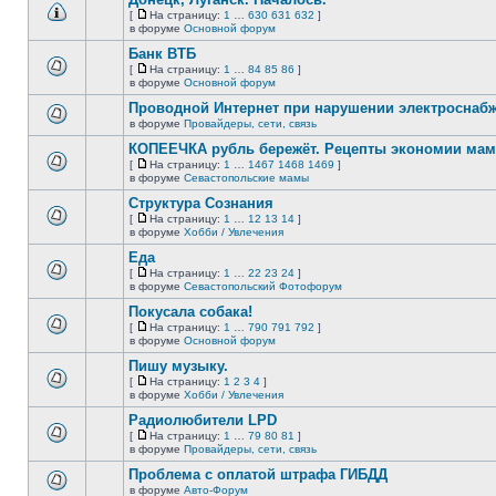
нет
[
На страницу:
1
…
630
631
632
]
новых
На
В
в форуме
Основной форум
непрочитанных
страницу
этой
сообщений.
Банк ВТБ
теме
нет
[
На страницу:
1
…
84
85
86
]
новых
На
В
в форуме
Основной форум
непрочитанных
страницу
этой
сообщений.
Проводной Интернет при нарушении электроснаб
теме
нет
в форуме
Провайдеры, сети, связь
В
новых
этой
непрочитанных
КОПЕЕЧКА рубль бережёт. Рецепты экономии мамо
теме
сообщений.
[
На страницу:
1
…
1467
1468
1469
]
нет
На
В
в форуме
Севастопольские мамы
новых
страницу
этой
непрочитанных
Структура Сознания
теме
сообщений.
нет
[
На страницу:
1
…
12
13
14
]
новых
На
В
в форуме
Хобби / Увлечения
непрочитанных
страницу
этой
сообщений.
Еда
теме
нет
[
На страницу:
1
…
22
23
24
]
новых
На
В
в форуме
Севастопольский Фотофорум
непрочитанных
страницу
этой
сообщений.
Покусала собака!
теме
нет
[
На страницу:
1
…
790
791
792
]
новых
На
В
в форуме
Основной форум
непрочитанных
страницу
этой
сообщений.
Пишу музыку.
теме
нет
[
На страницу:
1
2
3
4
]
новых
На
В
в форуме
Хобби / Увлечения
непрочитанных
страницу
этой
сообщений.
Радиолюбители LPD
теме
нет
[
На страницу:
1
…
79
80
81
]
новых
На
В
в форуме
Провайдеры, сети, связь
непрочитанных
страницу
этой
сообщений.
Проблема с оплатой штрафа ГИБДД
теме
нет
в форуме
Авто-Форум