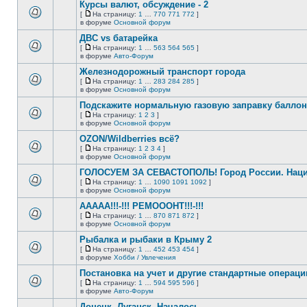
сообщений.
Курсы валют, обсуждение - 2
теме
нет
[
На страницу:
1
…
770
771
772
]
новых
На
В
в форуме
Основной форум
непрочитанных
страницу
этой
сообщений.
ДВС vs батарейка
теме
нет
[
На страницу:
1
…
563
564
565
]
новых
На
В
в форуме
Авто-Форум
непрочитанных
страницу
этой
сообщений.
Железнодорожный транспорт города
теме
нет
[
На страницу:
1
…
283
284
285
]
новых
На
В
в форуме
Основной форум
непрочитанных
страницу
этой
сообщений.
Подскажите нормальную газовую заправку баллон
теме
нет
[
На страницу:
1
2
3
]
новых
На
В
в форуме
Основной форум
непрочитанных
страницу
этой
сообщений.
OZON/Wildberries всё?
теме
нет
[
На страницу:
1
2
3
4
]
новых
На
В
в форуме
Основной форум
непрочитанных
страницу
этой
сообщений.
ГОЛОСУЕМ ЗА СЕВАСТОПОЛЬ! Город России. Нац
теме
нет
[
На страницу:
1
…
1090
1091
1092
]
новых
На
В
в форуме
Основной форум
непрочитанных
страницу
этой
сообщений.
ААААА!!!-!!! РЕМОООНТ!!!-!!!
теме
нет
[
На страницу:
1
…
870
871
872
]
новых
На
В
в форуме
Основной форум
непрочитанных
страницу
этой
сообщений.
Рыбалка и рыбаки в Крыму 2
теме
нет
[
На страницу:
1
…
452
453
454
]
новых
На
В
в форуме
Хобби / Увлечения
непрочитанных
страницу
этой
сообщений.
Постановка на учет и другие стандартные операц
теме
нет
[
На страницу:
1
…
594
595
596
]
новых
На
В
в форуме
Авто-Форум
непрочитанных
страницу
этой
сообщений.
Донецк, Луганск. Началось.
теме