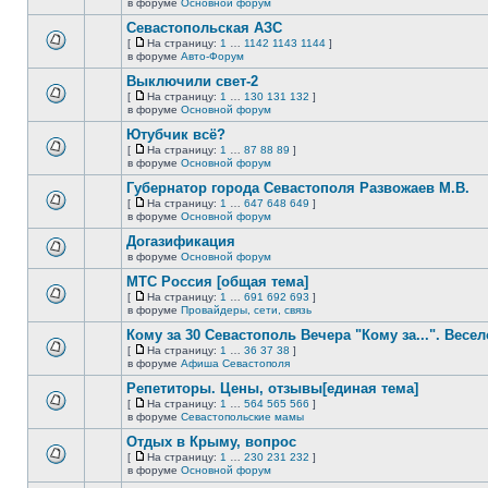
В
в форуме
Основной форум
непрочитанных
страницу
этой
сообщений.
Севастопольская АЗС
теме
нет
[
На страницу:
1
…
1142
1143
1144
]
новых
На
В
в форуме
Авто-Форум
непрочитанных
страницу
этой
сообщений.
Выключили свет-2
теме
нет
[
На страницу:
1
…
130
131
132
]
новых
На
В
в форуме
Основной форум
непрочитанных
страницу
этой
сообщений.
Ютубчик всё?
теме
нет
[
На страницу:
1
…
87
88
89
]
новых
На
В
в форуме
Основной форум
непрочитанных
страницу
этой
сообщений.
Губернатор города Севастополя Развожаев М.В.
теме
нет
[
На страницу:
1
…
647
648
649
]
новых
На
В
в форуме
Основной форум
непрочитанных
страницу
этой
сообщений.
Догазификация
теме
нет
в форуме
Основной форум
В
новых
этой
непрочитанных
МТС Россия [общая тема]
теме
сообщений.
[
На страницу:
1
…
691
692
693
]
нет
На
В
в форуме
Провайдеры, сети, связь
новых
страницу
этой
непрочитанных
Кому за 30 Севастополь Вечера "Кому за...". Весел
теме
сообщений.
нет
[
На страницу:
1
…
36
37
38
]
новых
На
В
в форуме
Афиша Севастополя
непрочитанных
страницу
этой
сообщений.
Репетиторы. Цены, отзывы[единая тема]
теме
нет
[
На страницу:
1
…
564
565
566
]
новых
На
В
в форуме
Севастопольские мамы
непрочитанных
страницу
этой
сообщений.
Отдых в Крыму, вопрос
теме
нет
[
На страницу:
1
…
230
231
232
]
новых
На
В
в форуме
Основной форум
непрочитанных
страницу
этой