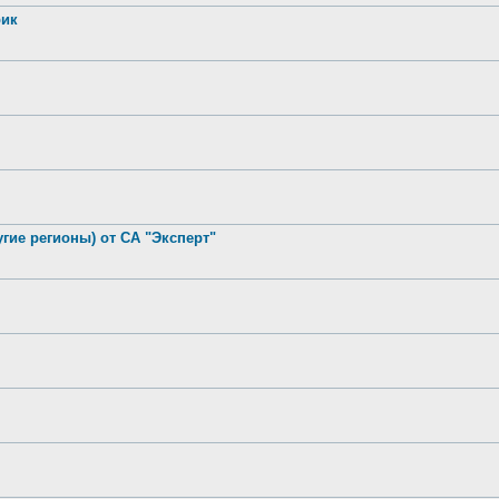
рик
гие регионы) от СА "Эксперт"