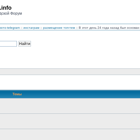
.info
дской Форум
ото-telegram
::
инстаграм
::
размещение топ-тем
:: В этот день 24 года назад был основ
Темы