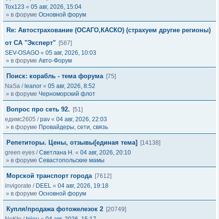
Tox123
«
05 авг, 2026, 15:04
» в форуме
Основной форум
Re: Автострахование (ОСАГО,КАСКО) (страхуем другие регионы)
от СА "Эксперт"
[587]
SEV-OSAGO
«
05 авг, 2026, 10:03
» в форуме
Авто-Форум
Поиск: корабль - тема форума
[75]
NaSa
/
leanor
«
05 авг, 2026, 8:52
» в форуме
Черноморский флот
Вопрос про сеть 92.
[51]
едимс2605
/
pav
«
04 авг, 2026, 22:03
» в форуме
Провайдеры, сети, связь
Репетиторы. Цены, отзывы[единая тема]
[14138]
green eyes
/
Светлана Н.
«
04 авг, 2026, 20:10
» в форуме
Севастопольские мамы
Морской транспорт города
[7612]
invigorate
/
DEEL
«
04 авг, 2026, 19:18
» в форуме
Основной форум
Купля/продажа фотожелезок 2
[20749]