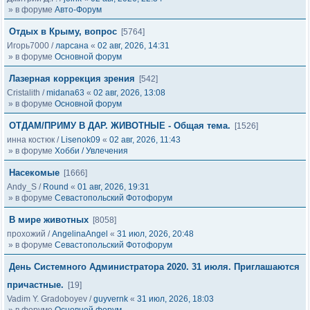
» в форуме
Авто-Форум
Отдых в Крыму, вопрос
[5764]
Игорь7000
/
ларсана
«
02 авг, 2026, 14:31
» в форуме
Основной форум
Лазерная коррекция зрения
[542]
Cristalith
/
midana63
«
02 авг, 2026, 13:08
» в форуме
Основной форум
ОТДАМ/ПРИМУ В ДАР. ЖИВОТНЫЕ - Общая тема.
[1526]
инна костюк
/
Lisenok09
«
02 авг, 2026, 11:43
» в форуме
Хобби / Увлечения
Насекомые
[1666]
Andy_S
/
Round
«
01 авг, 2026, 19:31
» в форуме
Севастопольский Фотофорум
В мире животных
[8058]
прохожий
/
AngelinaAngel
«
31 июл, 2026, 20:48
» в форуме
Севастопольский Фотофорум
День Системного Администратора 2020. 31 июля. Приглашаются
причастные.
[19]
Vadim Y. Gradoboyev
/
guyvernk
«
31 июл, 2026, 18:03