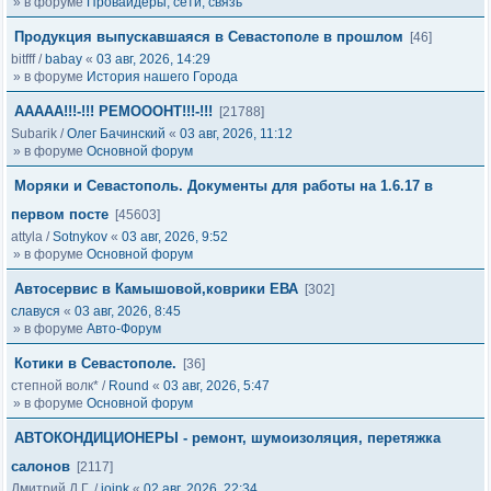
» в форуме
Провайдеры, сети, связь
Продукция выпускавшаяся в Севастополе в прошлом
[46]
bitfff
/
babay
«
03 авг, 2026, 14:29
» в форуме
История нашего Города
ААААА!!!-!!! РЕМОООНТ!!!-!!!
[21788]
Subarik
/
Олег Бачинский
«
03 авг, 2026, 11:12
» в форуме
Основной форум
Моряки и Севастополь. Документы для работы на 1.6.17 в
первом посте
[45603]
attyla
/
Sotnykov
«
03 авг, 2026, 9:52
» в форуме
Основной форум
Автосервис в Камышовой,коврики ЕВА
[302]
славуся
«
03 авг, 2026, 8:45
» в форуме
Авто-Форум
Котики в Севастополе.
[36]
степной волк*
/
Round
«
03 авг, 2026, 5:47
» в форуме
Основной форум
АВТОКОНДИЦИОНЕРЫ - ремонт, шумоизоляция, перетяжка
салонов
[2117]
Дмитрий Д.Г.
/
joink
«
02 авг, 2026, 22:34