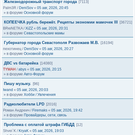
Железнодорожный транспорт города
[7113]
Palm3R
/
DeniSov
«
05 авг, 2026, 20:45
» в форуме
Основной форум
КОПЕЕЧКА рубль бережёт. Рецепты экономии мамочек III
[36721]
BRюNETKA
/
XiZZ
«
05 авг, 2026, 20:31
» в форуме
Севастопольские мамы
Губернатор города Севастополя Развожаев М.В.
[16194]
пехотинец
/
DeniSov
«
05 авг, 2026, 20:27
» в форуме
Основной форум
ДВС vs батарейка
[14080]
TYMAH
/
abys
«
05 авг, 2026, 20:15
» в форуме
Авто-Форум
Пишу музыку.
[96]
Iwand
«
05 авг, 2026, 20:03
» в форуме
Хобби / Увлечения
Радиолюбители LPD
[2016]
Роман Андреич
/
Firemaks
«
05 авг, 2026, 19:42
» в форуме
Провайдеры, сети, связь
Проблема с оплатой штрафа ГИБДД
[12]
Shvei`K
/
KryaK
«
05 авг, 2026, 19:03