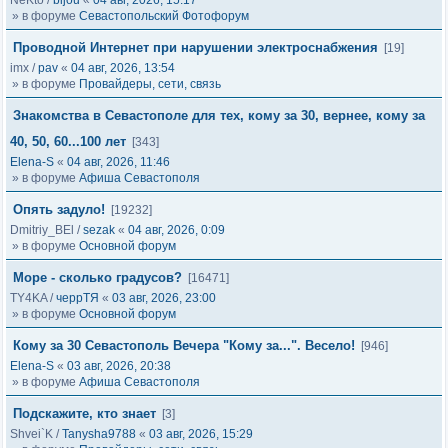
NeKto
/
bijou
«
04 авг, 2026, 15:17
» в форуме
Севастопольский Фотофорум
Проводной Интернет при нарушении электроснабжения
[19]
imx
/
pav
«
04 авг, 2026, 13:54
» в форуме
Провайдеры, сети, связь
Знакомства в Севастополе для тех, кому за 30, вернее, кому за
40, 50, 60...100 лет
[343]
Elena-S
«
04 авг, 2026, 11:46
» в форуме
Афиша Севастополя
Опять задуло!
[19232]
Dmitriy_BEl
/
sezak
«
04 авг, 2026, 0:09
» в форуме
Основной форум
Море - сколько градусов?
[16471]
TY4KA
/
черрТЯ
«
03 авг, 2026, 23:00
» в форуме
Основной форум
Кому за 30 Севастополь Вечера "Кому за...". Весело!
[946]
Elena-S
«
03 авг, 2026, 20:38
» в форуме
Афиша Севастополя
Подскажите, кто знает
[3]
Shvei`K
/
Tanysha9788
«
03 авг, 2026, 15:29