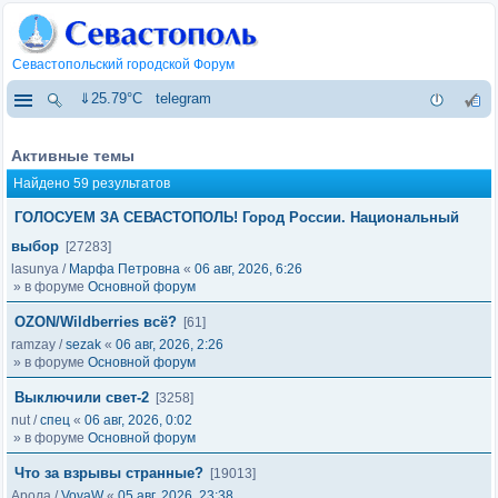
Севастопольский городской Форум
⇓25.79°C
telegram
Активные темы
Найдено 59 результатов
ГОЛОСУЕМ ЗА СЕВАСТОПОЛЬ! Город России. Национальный
выбор
[27283]
lasunya
/
Марфа Петровна
«
06 авг, 2026, 6:26
» в форуме
Основной форум
OZON/Wildberries всё?
[61]
ramzay
/
sezak
«
06 авг, 2026, 2:26
» в форуме
Основной форум
Выключили свет-2
[3258]
nut
/
спец
«
06 авг, 2026, 0:02
» в форуме
Основной форум
Что за взрывы странные?
[19013]
Арола
/
VovaW
«
05 авг, 2026, 23:38