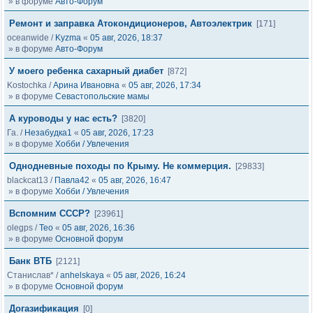
» в форуме
Авто-Форум
Ремонт и заправка Атокондиционеров, Автоэлектрик
[171]
oceanwide
/
Kyzma
«
05 авг, 2026, 18:37
» в форуме
Авто-Форум
У моего ребенка сахарный диабет
[872]
Kostochka
/
Арина Ивановна
«
05 авг, 2026, 17:34
» в форуме
Севастопольские мамы
А куроводы у нас есть?
[3820]
Га.
/
Незабудка1
«
05 авг, 2026, 17:23
» в форуме
Хобби / Увлечения
Однодневные походы по Крыму. Не коммерция.
[29833]
blackcat13
/
Павла42
«
05 авг, 2026, 16:47
» в форуме
Хобби / Увлечения
Вспомним СССР?
[23961]
olegps
/
Тео
«
05 авг, 2026, 16:36
» в форуме
Основной форум
Банк ВТБ
[2121]
Станислав*
/
anhelskaya
«
05 авг, 2026, 16:24
» в форуме
Основной форум
Догазификация
[0]