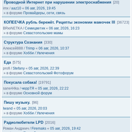
Проводной Интернет при нарушении электроснабжения
[20]
imx
/
aaz10
«
06 авг, 2026, 19:45
» в форуме
Провайдеры, сети, связь
КОПЕЕЧКА рубль бережёт. Рецепты экономии мамочек III
[36723]
BRюNETKA
/
Семицветик
«
06 авг, 2026, 16:23
» в форуме
Севастопольские мамы
Структура Сознания
[330]
Алексей888
/
Trimp
«
06 авг, 2026, 10:37
» в форуме
Хобби / Увлечения
Еда
[575]
profi
/
Stefany
«
05 авг, 2026, 22:39
» в форуме
Севастопольский Фотофорум
Покусала собака!
[19791]
sane44ka
/
черрТЯ
«
05 авг, 2026, 22:22
» в форуме
Основной форум
Пишу музыку.
[96]
Iwand
«
05 авг, 2026, 20:03
» в форуме
Хобби / Увлечения
Радиолюбители LPD
[2016]
Роман Андреич
/
Firemaks
«
05 авг, 2026, 19:42