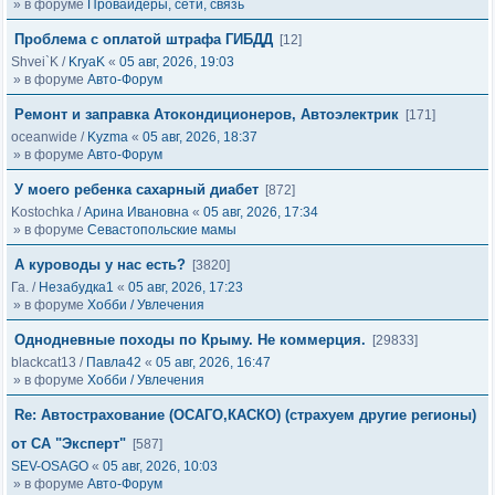
» в форуме
Провайдеры, сети, связь
Проблема с оплатой штрафа ГИБДД
[12]
Shvei`K
/
KryaK
«
05 авг, 2026, 19:03
» в форуме
Авто-Форум
Ремонт и заправка Атокондиционеров, Автоэлектрик
[171]
oceanwide
/
Kyzma
«
05 авг, 2026, 18:37
» в форуме
Авто-Форум
У моего ребенка сахарный диабет
[872]
Kostochka
/
Арина Ивановна
«
05 авг, 2026, 17:34
» в форуме
Севастопольские мамы
А куроводы у нас есть?
[3820]
Га.
/
Незабудка1
«
05 авг, 2026, 17:23
» в форуме
Хобби / Увлечения
Однодневные походы по Крыму. Не коммерция.
[29833]
blackcat13
/
Павла42
«
05 авг, 2026, 16:47
» в форуме
Хобби / Увлечения
Re: Автострахование (ОСАГО,КАСКО) (страхуем другие регионы)
от СА "Эксперт"
[587]
SEV-OSAGO
«
05 авг, 2026, 10:03
» в форуме
Авто-Форум