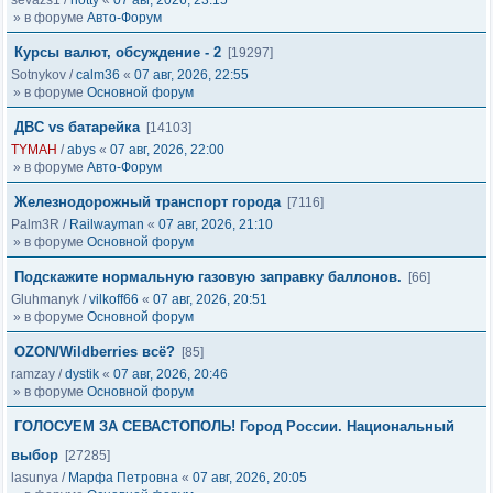
sevazs1
/
hotty
«
07 авг, 2026, 23:15
» в форуме
Авто-Форум
Курсы валют, обсуждение - 2
[19297]
Sotnykov
/
calm36
«
07 авг, 2026, 22:55
» в форуме
Основной форум
ДВС vs батарейка
[14103]
TYMAH
/
abys
«
07 авг, 2026, 22:00
» в форуме
Авто-Форум
Железнодорожный транспорт города
[7116]
Palm3R
/
Railwayman
«
07 авг, 2026, 21:10
» в форуме
Основной форум
Подскажите нормальную газовую заправку баллонов.
[66]
Gluhmanyk
/
vilkoff66
«
07 авг, 2026, 20:51
» в форуме
Основной форум
OZON/Wildberries всё?
[85]
ramzay
/
dystik
«
07 авг, 2026, 20:46
» в форуме
Основной форум
ГОЛОСУЕМ ЗА СЕВАСТОПОЛЬ! Город России. Национальный
выбор
[27285]
lasunya
/
Марфа Петровна
«
07 авг, 2026, 20:05