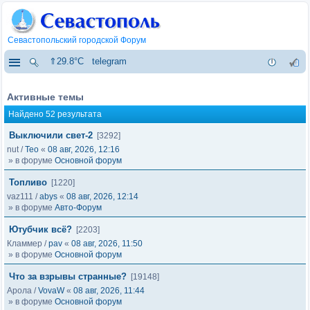
Севастопольский городской Форум
⇑29.8°C
telegram
Активные темы
Найдено 52 результата
Выключили свет-2
[3292]
nut
/
Тео
«
08 авг, 2026, 12:16
» в форуме
Основной форум
Топливо
[1220]
vaz111
/
abys
«
08 авг, 2026, 12:14
» в форуме
Авто-Форум
Ютубчик всё?
[2203]
Кламмер
/
pav
«
08 авг, 2026, 11:50
» в форуме
Основной форум
Что за взрывы странные?
[19148]
Арола
/
VovaW
«
08 авг, 2026, 11:44
» в форуме
Основной форум