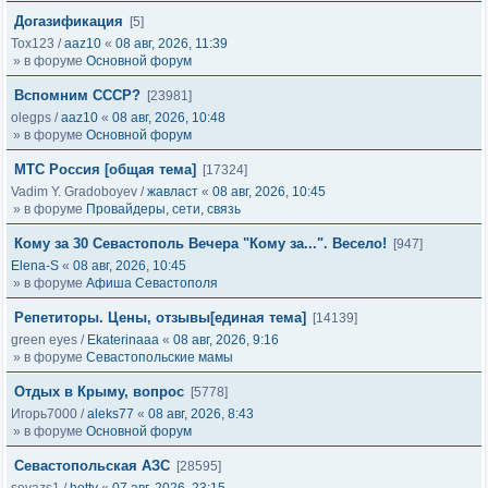
Догазификация
[5]
Tox123
/
aaz10
«
08 авг, 2026, 11:39
» в форуме
Основной форум
Вспомним СССР?
[23981]
olegps
/
aaz10
«
08 авг, 2026, 10:48
» в форуме
Основной форум
МТС Россия [общая тема]
[17324]
Vadim Y. Gradoboyev
/
жавласт
«
08 авг, 2026, 10:45
» в форуме
Провайдеры, сети, связь
Кому за 30 Севастополь Вечера "Кому за...". Весело!
[947]
Elena-S
«
08 авг, 2026, 10:45
» в форуме
Афиша Севастополя
Репетиторы. Цены, отзывы[единая тема]
[14139]
green eyes
/
Ekaterinaaa
«
08 авг, 2026, 9:16
» в форуме
Севастопольские мамы
Отдых в Крыму, вопрос
[5778]
Игорь7000
/
aleks77
«
08 авг, 2026, 8:43
» в форуме
Основной форум
Севастопольская АЗС
[28595]