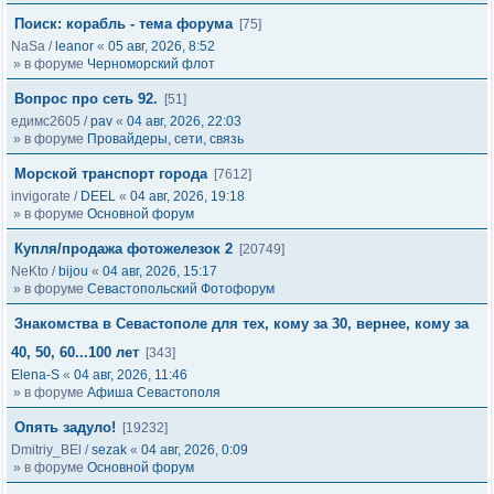
Поиск: корабль - тема форума
[75]
NaSa
/
leanor
«
05 авг, 2026, 8:52
» в форуме
Черноморский флот
Вопрос про сеть 92.
[51]
едимс2605
/
pav
«
04 авг, 2026, 22:03
» в форуме
Провайдеры, сети, связь
Морской транспорт города
[7612]
invigorate
/
DEEL
«
04 авг, 2026, 19:18
» в форуме
Основной форум
Купля/продажа фотожелезок 2
[20749]
NeKto
/
bijou
«
04 авг, 2026, 15:17
» в форуме
Севастопольский Фотофорум
Знакомства в Севастополе для тех, кому за 30, вернее, кому за
40, 50, 60...100 лет
[343]
Elena-S
«
04 авг, 2026, 11:46
» в форуме
Афиша Севастополя
Опять задуло!
[19232]
Dmitriy_BEl
/
sezak
«
04 авг, 2026, 0:09
» в форуме
Основной форум