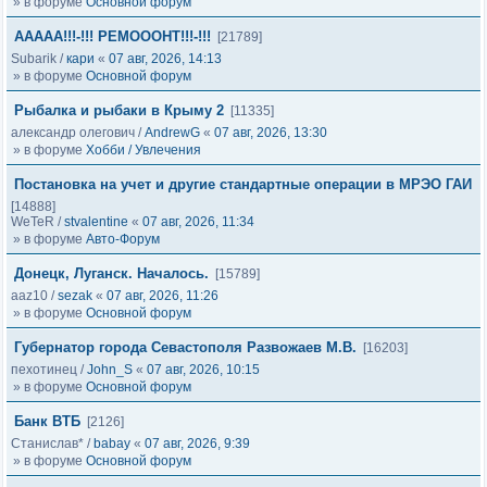
» в форуме
Основной форум
ААААА!!!-!!! РЕМОООНТ!!!-!!!
[21789]
Subarik
/
кари
«
07 авг, 2026, 14:13
» в форуме
Основной форум
Рыбалка и рыбаки в Крыму 2
[11335]
александр олегович
/
AndrewG
«
07 авг, 2026, 13:30
» в форуме
Хобби / Увлечения
Постановка на учет и другие стандартные операции в МРЭО ГАИ
[14888]
WeTeR
/
stvalentine
«
07 авг, 2026, 11:34
» в форуме
Авто-Форум
Донецк, Луганск. Началось.
[15789]
aaz10
/
sezak
«
07 авг, 2026, 11:26
» в форуме
Основной форум
Губернатор города Севастополя Развожаев М.В.
[16203]
пехотинец
/
John_S
«
07 авг, 2026, 10:15
» в форуме
Основной форум
Банк ВТБ
[2126]
Станислав*
/
babay
«
07 авг, 2026, 9:39
» в форуме
Основной форум