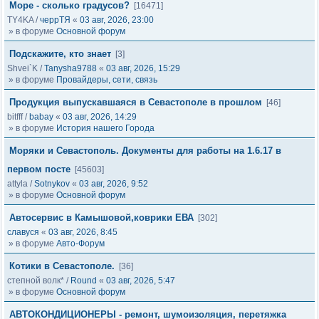
Море - сколько градусов?
[16471]
TY4KA
/
черрТЯ
«
03 авг, 2026, 23:00
» в форуме
Основной форум
Подскажите, кто знает
[3]
Shvei`K
/
Tanysha9788
«
03 авг, 2026, 15:29
» в форуме
Провайдеры, сети, связь
Продукция выпускавшаяся в Севастополе в прошлом
[46]
bitfff
/
babay
«
03 авг, 2026, 14:29
» в форуме
История нашего Города
Моряки и Севастополь. Документы для работы на 1.6.17 в
первом посте
[45603]
attyla
/
Sotnykov
«
03 авг, 2026, 9:52
» в форуме
Основной форум
Автосервис в Камышовой,коврики ЕВА
[302]
славуся
«
03 авг, 2026, 8:45
» в форуме
Авто-Форум
Котики в Севастополе.
[36]
степной волк*
/
Round
«
03 авг, 2026, 5:47
» в форуме
Основной форум
АВТОКОНДИЦИОНЕРЫ - ремонт, шумоизоляция, перетяжка