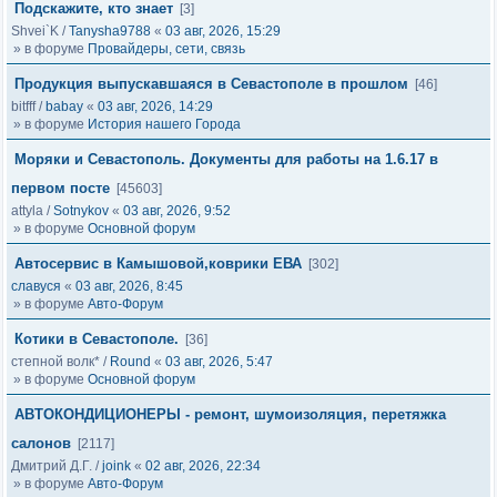
Подскажите, кто знает
[3]
Shvei`K
/
Tanysha9788
«
03 авг, 2026, 15:29
» в форуме
Провайдеры, сети, связь
Продукция выпускавшаяся в Севастополе в прошлом
[46]
bitfff
/
babay
«
03 авг, 2026, 14:29
» в форуме
История нашего Города
Моряки и Севастополь. Документы для работы на 1.6.17 в
первом посте
[45603]
attyla
/
Sotnykov
«
03 авг, 2026, 9:52
» в форуме
Основной форум
Автосервис в Камышовой,коврики ЕВА
[302]
славуся
«
03 авг, 2026, 8:45
» в форуме
Авто-Форум
Котики в Севастополе.
[36]
степной волк*
/
Round
«
03 авг, 2026, 5:47
» в форуме
Основной форум
АВТОКОНДИЦИОНЕРЫ - ремонт, шумоизоляция, перетяжка
салонов
[2117]
Дмитрий Д.Г.
/
joink
«
02 авг, 2026, 22:34
» в форуме
Авто-Форум