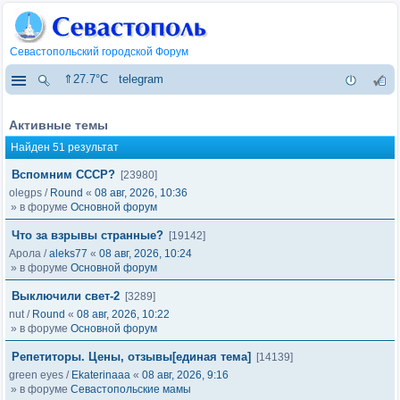
Севастопольский городской Форум
⇑27.7°C
telegram
Активные темы
Найден 51 результат
Вспомним СССР?
[23980]
olegps
/
Round
«
08 авг, 2026, 10:36
» в форуме
Основной форум
Что за взрывы странные?
[19142]
Арола
/
aleks77
«
08 авг, 2026, 10:24
» в форуме
Основной форум
Выключили свет-2
[3289]
nut
/
Round
«
08 авг, 2026, 10:22
» в форуме
Основной форум
Репетиторы. Цены, отзывы[единая тема]
[14139]
green eyes
/
Ekaterinaaa
«
08 авг, 2026, 9:16
» в форуме
Севастопольские мамы