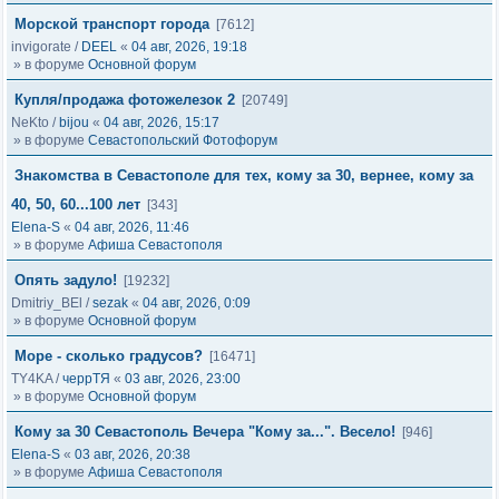
Морской транспорт города
[7612]
invigorate
/
DEEL
«
04 авг, 2026, 19:18
» в форуме
Основной форум
Купля/продажа фотожелезок 2
[20749]
NeKto
/
bijou
«
04 авг, 2026, 15:17
» в форуме
Севастопольский Фотофорум
Знакомства в Севастополе для тех, кому за 30, вернее, кому за
40, 50, 60...100 лет
[343]
Elena-S
«
04 авг, 2026, 11:46
» в форуме
Афиша Севастополя
Опять задуло!
[19232]
Dmitriy_BEl
/
sezak
«
04 авг, 2026, 0:09
» в форуме
Основной форум
Море - сколько градусов?
[16471]
TY4KA
/
черрТЯ
«
03 авг, 2026, 23:00
» в форуме
Основной форум
Кому за 30 Севастополь Вечера "Кому за...". Весело!
[946]
Elena-S
«
03 авг, 2026, 20:38
» в форуме
Афиша Севастополя