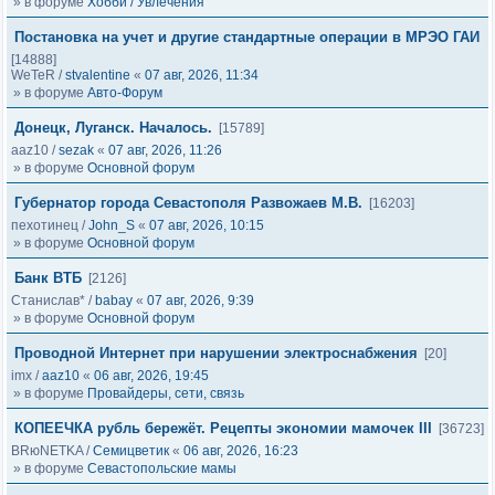
» в форуме
Хобби / Увлечения
Постановка на учет и другие стандартные операции в МРЭО ГАИ
[14888]
WeTeR
/
stvalentine
«
07 авг, 2026, 11:34
» в форуме
Авто-Форум
Донецк, Луганск. Началось.
[15789]
aaz10
/
sezak
«
07 авг, 2026, 11:26
» в форуме
Основной форум
Губернатор города Севастополя Развожаев М.В.
[16203]
пехотинец
/
John_S
«
07 авг, 2026, 10:15
» в форуме
Основной форум
Банк ВТБ
[2126]
Станислав*
/
babay
«
07 авг, 2026, 9:39
» в форуме
Основной форум
Проводной Интернет при нарушении электроснабжения
[20]
imx
/
aaz10
«
06 авг, 2026, 19:45
» в форуме
Провайдеры, сети, связь
КОПЕЕЧКА рубль бережёт. Рецепты экономии мамочек III
[36723]
BRюNETKA
/
Семицветик
«
06 авг, 2026, 16:23
» в форуме
Севастопольские мамы