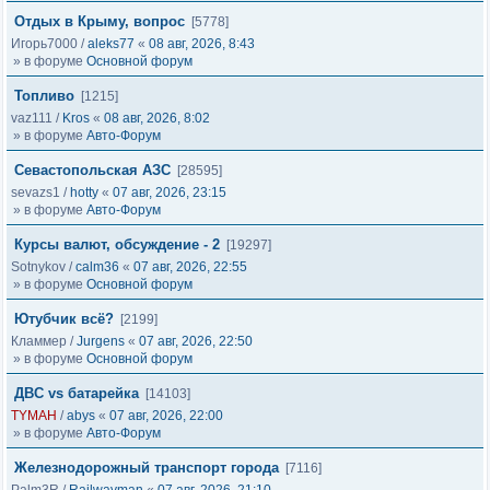
Отдых в Крыму, вопрос
[5778]
Игорь7000
/
aleks77
«
08 авг, 2026, 8:43
» в форуме
Основной форум
Топливо
[1215]
vaz111
/
Kros
«
08 авг, 2026, 8:02
» в форуме
Авто-Форум
Севастопольская АЗС
[28595]
sevazs1
/
hotty
«
07 авг, 2026, 23:15
» в форуме
Авто-Форум
Курсы валют, обсуждение - 2
[19297]
Sotnykov
/
calm36
«
07 авг, 2026, 22:55
» в форуме
Основной форум
Ютубчик всё?
[2199]
Кламмер
/
Jurgens
«
07 авг, 2026, 22:50
» в форуме
Основной форум
ДВС vs батарейка
[14103]
TYMAH
/
abys
«
07 авг, 2026, 22:00
» в форуме
Авто-Форум
Железнодорожный транспорт города
[7116]