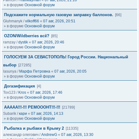
Palm3R
/
Railwayman
«
07 авг, 2026, 21:10
» в форуме
Основной форум
Подскажите нормальную газовую заправку баллонов.
[66]
Gluhmanyk
/
vilkoff66
«
07 авг, 2026, 20:51
» в форуме
Основной форум
OZON/Wildberries всё?
[85]
ramzay
/
dystik
«
07 авг, 2026, 20:46
» в форуме
Основной форум
ГОЛОСУЕМ ЗА СЕВАСТОПОЛЬ! Город России. Национальный
выбор
[27285]
lasunya
/
Марфа Петровна
«
07 авг, 2026, 20:05
» в форуме
Основной форум
Догазификация
[4]
Tox123
/
Kros
«
07 авг, 2026, 17:46
» в форуме
Основной форум
ААААА!!!-!!! РЕМОООНТ!!!-!!!
[21789]
Subarik
/
кари
«
07 авг, 2026, 14:13
» в форуме
Основной форум
Рыбалка и рыбаки в Крыму 2
[11335]
александр олегович
/
AndrewG
«
07 авг, 2026, 13:30