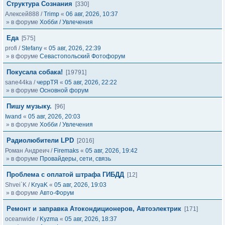
Структура Сознания
[330]
Алексей888
/
Trimp
«
06 авг, 2026, 10:37
» в форуме
Хобби / Увлечения
Еда
[575]
profi
/
Stefany
«
05 авг, 2026, 22:39
» в форуме
Севастопольский Фотофорум
Покусала собака!
[19791]
sane44ka
/
черрТЯ
«
05 авг, 2026, 22:22
» в форуме
Основной форум
Пишу музыку.
[96]
Iwand
«
05 авг, 2026, 20:03
» в форуме
Хобби / Увлечения
Радиолюбители LPD
[2016]
Роман Андреич
/
Firemaks
«
05 авг, 2026, 19:42
» в форуме
Провайдеры, сети, связь
Проблема с оплатой штрафа ГИБДД
[12]
Shvei`K
/
KryaK
«
05 авг, 2026, 19:03
» в форуме
Авто-Форум
Ремонт и заправка Атокондиционеров, Автоэлектрик
[171]
oceanwide
/
Kyzma
«
05 авг, 2026, 18:37