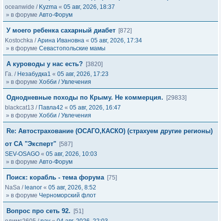
oceanwide
/
Kyzma
«
05 авг, 2026, 18:37
» в форуме
Авто-Форум
У моего ребенка сахарный диабет
[872]
Kostochka
/
Арина Ивановна
«
05 авг, 2026, 17:34
» в форуме
Севастопольские мамы
А куроводы у нас есть?
[3820]
Га.
/
Незабудка1
«
05 авг, 2026, 17:23
» в форуме
Хобби / Увлечения
Однодневные походы по Крыму. Не коммерция.
[29833]
blackcat13
/
Павла42
«
05 авг, 2026, 16:47
» в форуме
Хобби / Увлечения
Re: Автострахование (ОСАГО,КАСКО) (страхуем другие регионы)
от СА "Эксперт"
[587]
SEV-OSAGO
«
05 авг, 2026, 10:03
» в форуме
Авто-Форум
Поиск: корабль - тема форума
[75]
NaSa
/
leanor
«
05 авг, 2026, 8:52
» в форуме
Черноморский флот
Вопрос про сеть 92.
[51]