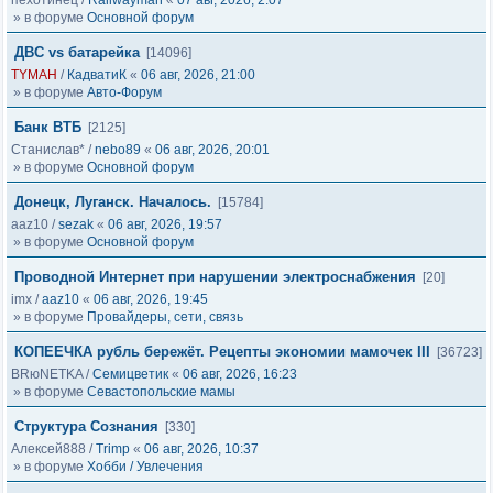
пехотинец
/
Railwayman
«
07 авг, 2026, 2:07
» в форуме
Основной форум
ДВС vs батарейка
[14096]
TYMAH
/
КадватиК
«
06 авг, 2026, 21:00
» в форуме
Авто-Форум
Банк ВТБ
[2125]
Станислав*
/
nebo89
«
06 авг, 2026, 20:01
» в форуме
Основной форум
Донецк, Луганск. Началось.
[15784]
aaz10
/
sezak
«
06 авг, 2026, 19:57
» в форуме
Основной форум
Проводной Интернет при нарушении электроснабжения
[20]
imx
/
aaz10
«
06 авг, 2026, 19:45
» в форуме
Провайдеры, сети, связь
КОПЕЕЧКА рубль бережёт. Рецепты экономии мамочек III
[36723]
BRюNETKA
/
Семицветик
«
06 авг, 2026, 16:23
» в форуме
Севастопольские мамы
Структура Сознания
[330]
Алексей888
/
Trimp
«
06 авг, 2026, 10:37
» в форуме
Хобби / Увлечения