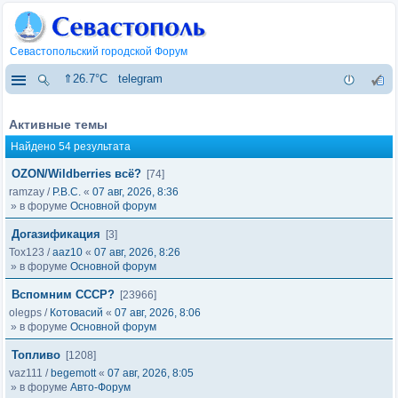
Севастопольский городской Форум
⇑26.7°C
telegram
Активные темы
Найдено 54 результата
OZON/Wildberries всё?
[74]
ramzay
/
Р.В.С.
«
07 авг, 2026, 8:36
» в форуме
Основной форум
Догазификация
[3]
Tox123
/
aaz10
«
07 авг, 2026, 8:26
» в форуме
Основной форум
Вспомним СССР?
[23966]
olegps
/
Котовасий
«
07 авг, 2026, 8:06
» в форуме
Основной форум
Топливо
[1208]
vaz111
/
begemott
«
07 авг, 2026, 8:05
» в форуме
Авто-Форум