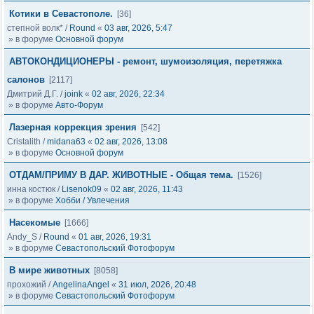
Котики в Севастополе.
[36]
степной волк*
/
Round
«
03 авг, 2026, 5:47
» в форуме
Основной форум
АВТОКОНДИЦИОНЕРЫ - ремонт, шумоизоляция, перетяжка
салонов
[2117]
Дмитрий Д.Г.
/
joink
«
02 авг, 2026, 22:34
» в форуме
Авто-Форум
Лазерная коррекция зрения
[542]
Cristalith
/
midana63
«
02 авг, 2026, 13:08
» в форуме
Основной форум
ОТДАМ/ПРИМУ В ДАР. ЖИВОТНЫЕ - Общая тема.
[1526]
инна костюк
/
Lisenok09
«
02 авг, 2026, 11:43
» в форуме
Хобби / Увлечения
Насекомые
[1666]
Andy_S
/
Round
«
01 авг, 2026, 19:31
» в форуме
Севастопольский Фотофорум
В мире животных
[8058]
прохожий
/
AngelinaAngel
«
31 июл, 2026, 20:48
» в форуме
Севастопольский Фотофорум