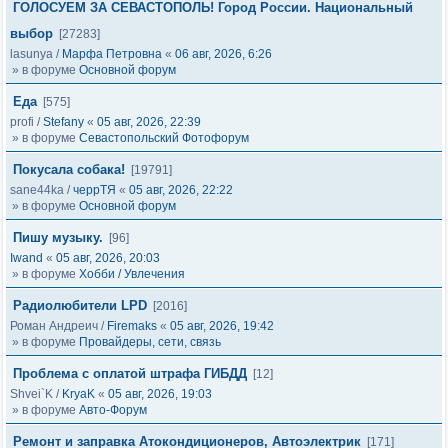
ГОЛОСУЕМ ЗА СЕВАСТОПОЛЬ! Город России. Национальный
выбор
[27283]
lasunya
/
Марфа Петровна
«
06 авг, 2026, 6:26
» в форуме
Основной форум
Еда
[575]
profi
/
Stefany
«
05 авг, 2026, 22:39
» в форуме
Севастопольский Фотофорум
Покусала собака!
[19791]
sane44ka
/
черрТЯ
«
05 авг, 2026, 22:22
» в форуме
Основной форум
Пишу музыку.
[96]
Iwand
«
05 авг, 2026, 20:03
» в форуме
Хобби / Увлечения
Радиолюбители LPD
[2016]
Роман Андреич
/
Firemaks
«
05 авг, 2026, 19:42
» в форуме
Провайдеры, сети, связь
Проблема с оплатой штрафа ГИБДД
[12]
Shvei`K
/
KryaK
«
05 авг, 2026, 19:03
» в форуме
Авто-Форум
Ремонт и заправка Атокондиционеров, Автоэлектрик
[171]