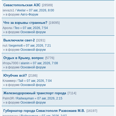
Севастопольская АЗС
[28589]
sevazs1
/
Veelar
«
07 авг, 2026, 8:00
» в форуме
Авто-Форум
Что за взрывы странные?
[19095]
Арола
/
Тео
«
07 авг, 2026, 7:54
» в форуме
Основной форум
Выключили свет-2
[3281]
nut
/
begemott
«
07 авг, 2026, 7:21
» в форуме
Основной форум
Отдых в Крыму, вопрос
[5776]
Игорь7000
/
alanin
«
07 авг, 2026, 7:08
» в форуме
Основной форум
Ютубчик всё?
[2186]
Кламмер
/
Тай
«
07 авг, 2026, 7:04
» в форуме
Основной форум
Железнодорожный транспорт города
[7114]
Palm3R
/
Railwayman
«
07 авг, 2026, 2:15
» в форуме
Основной форум
Губернатор города Севастополя Развожаев М.В.
[16197]