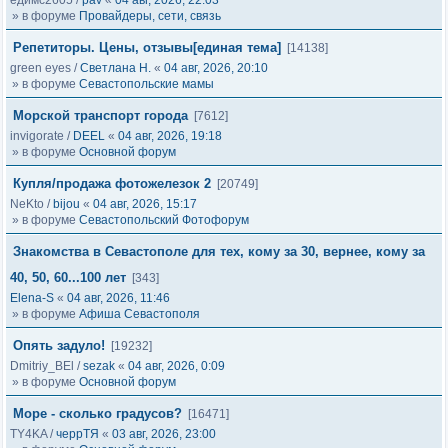
едимс2605
/
pav
«
04 авг, 2026, 22:03
» в форуме
Провайдеры, сети, связь
Репетиторы. Цены, отзывы[единая тема]
[14138]
green eyes
/
Светлана Н.
«
04 авг, 2026, 20:10
» в форуме
Севастопольские мамы
Морской транспорт города
[7612]
invigorate
/
DEEL
«
04 авг, 2026, 19:18
» в форуме
Основной форум
Купля/продажа фотожелезок 2
[20749]
NeKto
/
bijou
«
04 авг, 2026, 15:17
» в форуме
Севастопольский Фотофорум
Знакомства в Севастополе для тех, кому за 30, вернее, кому за
40, 50, 60...100 лет
[343]
Elena-S
«
04 авг, 2026, 11:46
» в форуме
Афиша Севастополя
Опять задуло!
[19232]
Dmitriy_BEl
/
sezak
«
04 авг, 2026, 0:09
» в форуме
Основной форум
Море - сколько градусов?
[16471]
TY4KA
/
черрТЯ
«
03 авг, 2026, 23:00