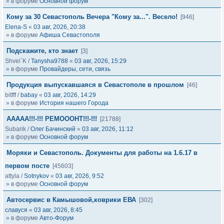
» в форуме
Основной форум
Кому за 30 Севастополь Вечера "Кому за...". Весело!
[946]
Elena-S
«
03 авг, 2026, 20:38
» в форуме
Афиша Севастополя
Подскажите, кто знает
[3]
Shvei`K
/
Tanysha9788
«
03 авг, 2026, 15:29
» в форуме
Провайдеры, сети, связь
Продукция выпускавшаяся в Севастополе в прошлом
[46]
bitfff
/
babay
«
03 авг, 2026, 14:29
» в форуме
История нашего Города
ААААА!!!-!!! РЕМОООНТ!!!-!!!
[21788]
Subarik
/
Олег Бачинский
«
03 авг, 2026, 11:12
» в форуме
Основной форум
Моряки и Севастополь. Документы для работы на 1.6.17 в
первом посте
[45603]
attyla
/
Sotnykov
«
03 авг, 2026, 9:52
» в форуме
Основной форум
Автосервис в Камышовой,коврики ЕВА
[302]
славуся
«
03 авг, 2026, 8:45
» в форуме
Авто-Форум