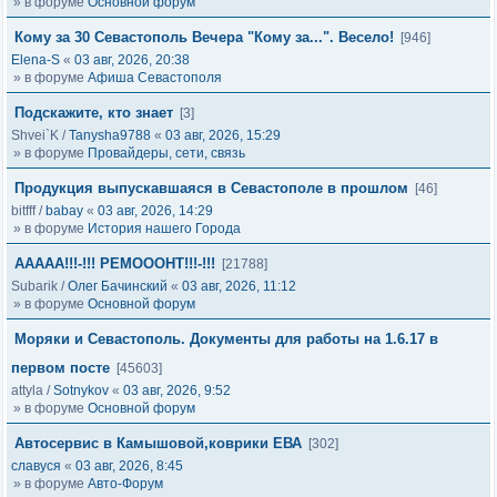
» в форуме
Основной форум
Кому за 30 Севастополь Вечера "Кому за...". Весело!
[946]
Elena-S
«
03 авг, 2026, 20:38
» в форуме
Афиша Севастополя
Подскажите, кто знает
[3]
Shvei`K
/
Tanysha9788
«
03 авг, 2026, 15:29
» в форуме
Провайдеры, сети, связь
Продукция выпускавшаяся в Севастополе в прошлом
[46]
bitfff
/
babay
«
03 авг, 2026, 14:29
» в форуме
История нашего Города
ААААА!!!-!!! РЕМОООНТ!!!-!!!
[21788]
Subarik
/
Олег Бачинский
«
03 авг, 2026, 11:12
» в форуме
Основной форум
Моряки и Севастополь. Документы для работы на 1.6.17 в
первом посте
[45603]
attyla
/
Sotnykov
«
03 авг, 2026, 9:52
» в форуме
Основной форум
Автосервис в Камышовой,коврики ЕВА
[302]
славуся
«
03 авг, 2026, 8:45
» в форуме
Авто-Форум