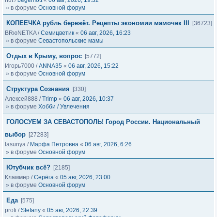
nut
/
begemott
«
06 авг, 2026, 19:32
» в форуме
Основной форум
КОПЕЕЧКА рубль бережёт. Рецепты экономии мамочек III
[36723]
BRюNETKA
/
Семицветик
«
06 авг, 2026, 16:23
» в форуме
Севастопольские мамы
Отдых в Крыму, вопрос
[5772]
Игорь7000
/
ANNA35
«
06 авг, 2026, 15:22
» в форуме
Основной форум
Структура Сознания
[330]
Алексей888
/
Trimp
«
06 авг, 2026, 10:37
» в форуме
Хобби / Увлечения
ГОЛОСУЕМ ЗА СЕВАСТОПОЛЬ! Город России. Национальный
выбор
[27283]
lasunya
/
Марфа Петровна
«
06 авг, 2026, 6:26
» в форуме
Основной форум
Ютубчик всё?
[2185]
Кламмер
/
Серёга
«
05 авг, 2026, 23:00
» в форуме
Основной форум
Еда
[575]
profi
/
Stefany
«
05 авг, 2026, 22:39