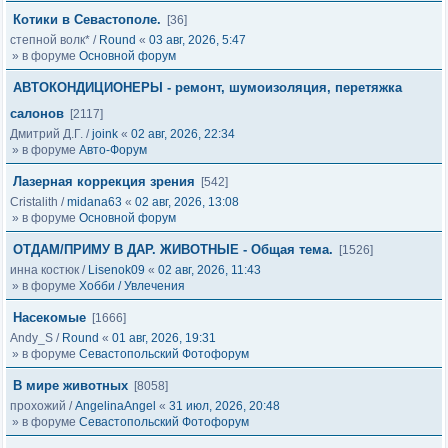
Котики в Севастополе.
[36]
степной волк*
/
Round
«
03 авг, 2026, 5:47
» в форуме
Основной форум
АВТОКОНДИЦИОНЕРЫ - ремонт, шумоизоляция, перетяжка
салонов
[2117]
Дмитрий Д.Г.
/
joink
«
02 авг, 2026, 22:34
» в форуме
Авто-Форум
Лазерная коррекция зрения
[542]
Cristalith
/
midana63
«
02 авг, 2026, 13:08
» в форуме
Основной форум
ОТДАМ/ПРИМУ В ДАР. ЖИВОТНЫЕ - Общая тема.
[1526]
инна костюк
/
Lisenok09
«
02 авг, 2026, 11:43
» в форуме
Хобби / Увлечения
Насекомые
[1666]
Andy_S
/
Round
«
01 авг, 2026, 19:31
» в форуме
Севастопольский Фотофорум
В мире животных
[8058]
прохожий
/
AngelinaAngel
«
31 июл, 2026, 20:48
» в форуме
Севастопольский Фотофорум