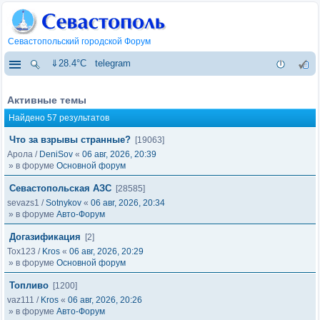
Севастопольский городской Форум
⇓28.4°C
telegram
Активные темы
Найдено 57 результатов
Что за взрывы странные?
[19063]
Арола
/
DeniSov
«
06 авг, 2026, 20:39
» в форуме
Основной форум
Севастопольская АЗС
[28585]
sevazs1
/
Sotnykov
«
06 авг, 2026, 20:34
» в форуме
Авто-Форум
Догазификация
[2]
Tox123
/
Kros
«
06 авг, 2026, 20:29
» в форуме
Основной форум
Топливо
[1200]
vaz111
/
Kros
«
06 авг, 2026, 20:26
» в форуме
Авто-Форум