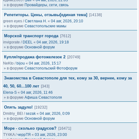
едимс2605
/
pav
«
04 авг, 2026, 22:03
» в форуме
Провайдеры, сети, связь
Репетиторы. Цены, отзывы[единая тема]
[14138]
green eyes
/
Светлана Н.
«
04 авг, 2026, 20:10
» в форуме
Севастопольские мамы
Морской транспорт города
[7612]
invigorate
/
DEEL
«
04 авг, 2026, 19:18
» в форуме
Основной форум
Купля/продажа фотожелезок 2
[20749]
NeKto
/
bijou
«
04 авг, 2026, 15:17
» в форуме
Севастопольский Фотофорум
Знакомства в Севастополе для тех, кому за 30, вернее, кому за
40, 50, 60...100 лет
[343]
Elena-S
«
04 авг, 2026, 11:46
» в форуме
Афиша Севастополя
Опять задуло!
[19232]
Dmitriy_BEl
/
sezak
«
04 авг, 2026, 0:09
» в форуме
Основной форум
Море - сколько градусов?
[16471]
TY4KA
/
черрТЯ
«
03 авг, 2026, 23:00