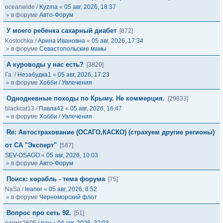
oceanwide
/
Kyzma
«
05 авг, 2026, 18:37
» в форуме
Авто-Форум
У моего ребенка сахарный диабет
[872]
Kostochka
/
Арина Ивановна
«
05 авг, 2026, 17:34
» в форуме
Севастопольские мамы
А куроводы у нас есть?
[3820]
Га.
/
Незабудка1
«
05 авг, 2026, 17:23
» в форуме
Хобби / Увлечения
Однодневные походы по Крыму. Не коммерция.
[29833]
blackcat13
/
Павла42
«
05 авг, 2026, 16:47
» в форуме
Хобби / Увлечения
Re: Автострахование (ОСАГО,КАСКО) (страхуем другие регионы)
от СА "Эксперт"
[587]
SEV-OSAGO
«
05 авг, 2026, 10:03
» в форуме
Авто-Форум
Поиск: корабль - тема форума
[75]
NaSa
/
leanor
«
05 авг, 2026, 8:52
» в форуме
Черноморский флот
Вопрос про сеть 92.
[51]