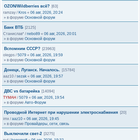
OZON/Wildberries всё?
[63]
ramzay
/
Kros
«
06 авг, 2026, 20:24
» в форуме
Основной форум
Банк ВТБ
[2125]
Станислав*
/
nebo89
«
06 авг, 2026, 20:01
» в форуме
Основной форум
Вспомним СССР?
[23963]
olegps
/
5079
«
06 авг, 2026, 19:59
» в форуме
Основной форум
Донецк, Луганск. Началось.
[15784]
aaz10
/
sezak
«
06 авг, 2026, 19:57
» в форуме
Основной форум
ДВС vs батарейка
[14094]
TYMAH
/
5079
«
06 авг, 2026, 19:54
» в форуме
Авто-Форум
Проводной Интернет при нарушении электроснабжения
[20]
imx
/
aaz10
«
06 авг, 2026, 19:45
» в форуме
Провайдеры, сети, связь
Выключили свет-2
[3275]