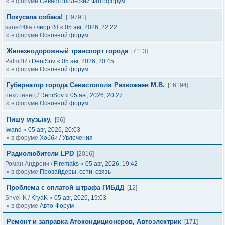
» в форуме
Севастопольский Фотофорум
Покусала собака!
[19791]
sane44ka
/
черрТЯ
«
05 авг, 2026, 22:22
» в форуме
Основной форум
Железнодорожный транспорт города
[7113]
Palm3R
/
DeniSov
«
05 авг, 2026, 20:45
» в форуме
Основной форум
Губернатор города Севастополя Развожаев М.В.
[16194]
пехотинец
/
DeniSov
«
05 авг, 2026, 20:27
» в форуме
Основной форум
Пишу музыку.
[96]
Iwand
«
05 авг, 2026, 20:03
» в форуме
Хобби / Увлечения
Радиолюбители LPD
[2016]
Роман Андреич
/
Firemaks
«
05 авг, 2026, 19:42
» в форуме
Провайдеры, сети, связь
Проблема с оплатой штрафа ГИБДД
[12]
Shvei`K
/
KryaK
«
05 авг, 2026, 19:03
» в форуме
Авто-Форум
Ремонт и заправка Атокондиционеров, Автоэлектрик
[171]