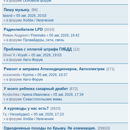
» в форуме
Основной форум
Пишу музыку.
[96]
Iwand
«
05 авг, 2026, 20:03
» в форуме
Хобби / Увлечения
Радиолюбители LPD
[2016]
Роман Андреич
/
Firemaks
«
05 авг, 2026, 19:42
» в форуме
Провайдеры, сети, связь
Проблема с оплатой штрафа ГИБДД
[12]
Shvei`K
/
KryaK
«
05 авг, 2026, 19:03
» в форуме
Авто-Форум
Ремонт и заправка Атокондиционеров, Автоэлектрик
[171]
oceanwide
/
Kyzma
«
05 авг, 2026, 18:37
» в форуме
Авто-Форум
У моего ребенка сахарный диабет
[872]
Kostochka
/
Арина Ивановна
«
05 авг, 2026, 17:34
» в форуме
Севастопольские мамы
А куроводы у нас есть?
[3820]
Га.
/
Незабудка1
«
05 авг, 2026, 17:23
» в форуме
Хобби / Увлечения
Однодневные походы по Крыму. Не коммерция.
[29833]