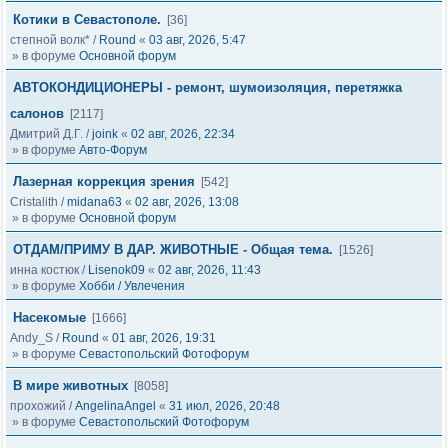
Котики в Севастополе.
[36]
степной волк*
/
Round
«
03 авг, 2026, 5:47
» в форуме
Основной форум
АВТОКОНДИЦИОНЕРЫ - ремонт, шумоизоляция, перетяжка
салонов
[2117]
Дмитрий Д.Г.
/
joink
«
02 авг, 2026, 22:34
» в форуме
Авто-Форум
Лазерная коррекция зрения
[542]
Cristalith
/
midana63
«
02 авг, 2026, 13:08
» в форуме
Основной форум
ОТДАМ/ПРИМУ В ДАР. ЖИВОТНЫЕ - Общая тема.
[1526]
инна костюк
/
Lisenok09
«
02 авг, 2026, 11:43
» в форуме
Хобби / Увлечения
Насекомые
[1666]
Andy_S
/
Round
«
01 авг, 2026, 19:31
» в форуме
Севастопольский Фотофорум
В мире животных
[8058]
прохожий
/
AngelinaAngel
«
31 июл, 2026, 20:48
» в форуме
Севастопольский Фотофорум