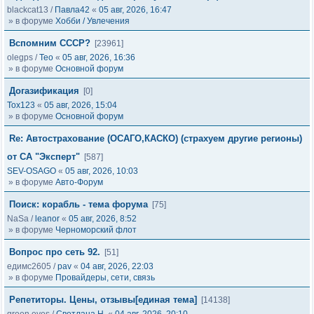
blackcat13
/
Павла42
«
05 авг, 2026, 16:47
» в форуме
Хобби / Увлечения
Вспомним СССР?
[23961]
olegps
/
Тео
«
05 авг, 2026, 16:36
» в форуме
Основной форум
Догазификация
[0]
Tox123
«
05 авг, 2026, 15:04
» в форуме
Основной форум
Re: Автострахование (ОСАГО,КАСКО) (страхуем другие регионы)
от СА "Эксперт"
[587]
SEV-OSAGO
«
05 авг, 2026, 10:03
» в форуме
Авто-Форум
Поиск: корабль - тема форума
[75]
NaSa
/
leanor
«
05 авг, 2026, 8:52
» в форуме
Черноморский флот
Вопрос про сеть 92.
[51]
едимс2605
/
pav
«
04 авг, 2026, 22:03
» в форуме
Провайдеры, сети, связь
Репетиторы. Цены, отзывы[единая тема]
[14138]