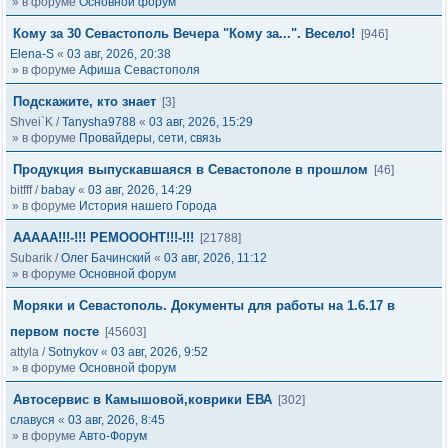
» в форуме
Основной форум
Кому за 30 Севастополь Вечера "Кому за...". Весело!
[946]
Elena-S
«
03 авг, 2026, 20:38
» в форуме
Афиша Севастополя
Подскажите, кто знает
[3]
Shvei`K
/
Tanysha9788
«
03 авг, 2026, 15:29
» в форуме
Провайдеры, сети, связь
Продукция выпускавшаяся в Севастополе в прошлом
[46]
bitfff
/
babay
«
03 авг, 2026, 14:29
» в форуме
История нашего Города
ААААА!!!-!!! РЕМОООНТ!!!-!!!
[21788]
Subarik
/
Олег Бачинский
«
03 авг, 2026, 11:12
» в форуме
Основной форум
Моряки и Севастополь. Документы для работы на 1.6.17 в
первом посте
[45603]
attyla
/
Sotnykov
«
03 авг, 2026, 9:52
» в форуме
Основной форум
Автосервис в Камышовой,коврики ЕВА
[302]
славуся
«
03 авг, 2026, 8:45
» в форуме
Авто-Форум