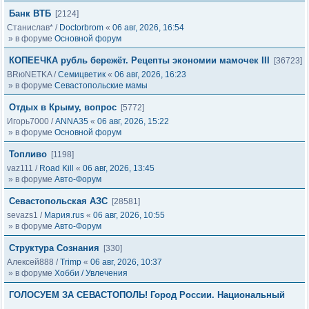
Банк ВТБ
[2124]
Станислав*
/
Doctorbrom
«
06 авг, 2026, 16:54
» в форуме
Основной форум
КОПЕЕЧКА рубль бережёт. Рецепты экономии мамочек III
[36723]
BRюNETKA
/
Семицветик
«
06 авг, 2026, 16:23
» в форуме
Севастопольские мамы
Отдых в Крыму, вопрос
[5772]
Игорь7000
/
ANNA35
«
06 авг, 2026, 15:22
» в форуме
Основной форум
Топливо
[1198]
vaz111
/
Road Kill
«
06 авг, 2026, 13:45
» в форуме
Авто-Форум
Севастопольская АЗС
[28581]
sevazs1
/
Мария.rus
«
06 авг, 2026, 10:55
» в форуме
Авто-Форум
Структура Сознания
[330]
Алексей888
/
Trimp
«
06 авг, 2026, 10:37
» в форуме
Хобби / Увлечения
ГОЛОСУЕМ ЗА СЕВАСТОПОЛЬ! Город России. Национальный