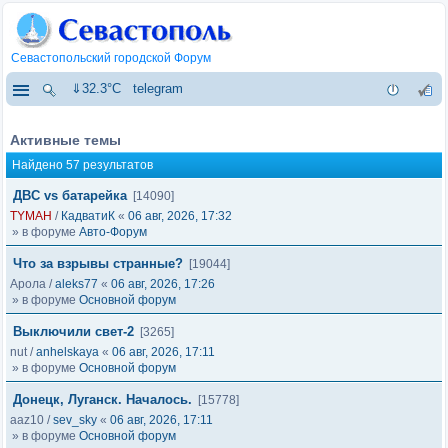
Севастопольский городской Форум
⇓32.3°C
telegram
Активные темы
Найдено 57 результатов
ДВС vs батарейка
[14090]
TYMAH
/
КадватиК
«
06 авг, 2026, 17:32
» в форуме
Авто-Форум
Что за взрывы странные?
[19044]
Арола
/
aleks77
«
06 авг, 2026, 17:26
» в форуме
Основной форум
Выключили свет-2
[3265]
nut
/
anhelskaya
«
06 авг, 2026, 17:11
» в форуме
Основной форум
Донецк, Луганск. Началось.
[15778]
aaz10
/
sev_sky
«
06 авг, 2026, 17:11
» в форуме
Основной форум