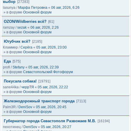
выбор
[27283]
lasunya
/
Марфа Петровна
«
06 авг, 2026, 6:26
» в форуме
Основной форум
OZON/Wildberries всё?
[61]
ramzay
/
sezak
«
06 авг, 2026, 2:26
» в форуме
Основной форум
Ютубчик всё?
[2185]
Кламмер
/
Серёга
«
05 авг, 2026, 23:00
» в форуме
Основной форум
Еда
[575]
profi
/
Stefany
«
05 авг, 2026, 22:39
» в форуме
Севастопольский Фотофорум
Покусала собака!
[19791]
sane44ka
/
черрТЯ
«
05 авг, 2026, 22:22
» в форуме
Основной форум
Железнодорожный транспорт города
[7113]
Palm3R
/
DeniSov
«
05 авг, 2026, 20:45
» в форуме
Основной форум
Губернатор города Севастополя Развожаев М.В.
[16194]
пехотинец
/
DeniSov
«
05 авг, 2026, 20:27