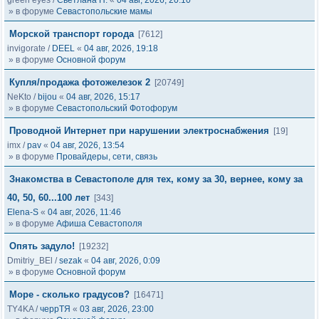
green eyes
/
Светлана Н.
«
04 авг, 2026, 20:10
» в форуме
Севастопольские мамы
Морской транспорт города
[7612]
invigorate
/
DEEL
«
04 авг, 2026, 19:18
» в форуме
Основной форум
Купля/продажа фотожелезок 2
[20749]
NeKto
/
bijou
«
04 авг, 2026, 15:17
» в форуме
Севастопольский Фотофорум
Проводной Интернет при нарушении электроснабжения
[19]
imx
/
pav
«
04 авг, 2026, 13:54
» в форуме
Провайдеры, сети, связь
Знакомства в Севастополе для тех, кому за 30, вернее, кому за
40, 50, 60...100 лет
[343]
Elena-S
«
04 авг, 2026, 11:46
» в форуме
Афиша Севастополя
Опять задуло!
[19232]
Dmitriy_BEl
/
sezak
«
04 авг, 2026, 0:09
» в форуме
Основной форум
Море - сколько градусов?
[16471]
TY4KA
/
черрТЯ
«
03 авг, 2026, 23:00