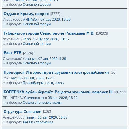
aaz10
/
sezak
«
07 авг, 2026, 11:26
» в форуме
Основной форум
Отдых в Крыму, вопрос
[5777]
Игорь7000
/
ANNA35
«
07 авг, 2026, 10:59
» в форуме
Основной форум
Губернатор города Севастополя Развожаев М.В.
[16203]
пехотинец
/
John_S
«
07 авг, 2026, 10:15
» в форуме
Основной форум
Банк ВТБ
[2126]
Станислав*
/
babay
«
07 авг, 2026, 9:39
» в форуме
Основной форум
Проводной Интернет при нарушении электроснабжения
[20]
imx
/
aaz10
«
06 авг, 2026, 19:45
» в форуме
Провайдеры, сети, связь
КОПЕЕЧКА рубль бережёт. Рецепты экономии мамочек III
[36723]
BRюNETKA
/
Семицветик
«
06 авг, 2026, 16:23
» в форуме
Севастопольские мамы
Структура Сознания
[330]
Алексей888
/
Trimp
«
06 авг, 2026, 10:37
» в форуме
Хобби / Увлечения