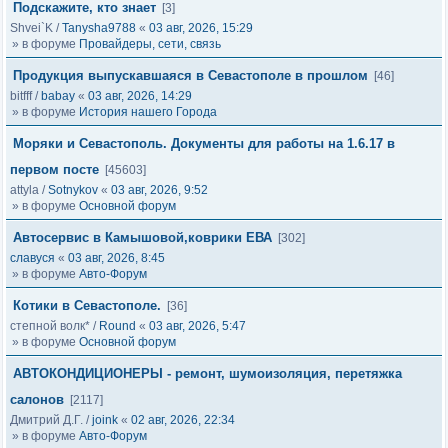
Подскажите, кто знает
[3]
Shvei`K
/
Tanysha9788
«
03 авг, 2026, 15:29
» в форуме
Провайдеры, сети, связь
Продукция выпускавшаяся в Севастополе в прошлом
[46]
bitfff
/
babay
«
03 авг, 2026, 14:29
» в форуме
История нашего Города
Моряки и Севастополь. Документы для работы на 1.6.17 в
первом посте
[45603]
attyla
/
Sotnykov
«
03 авг, 2026, 9:52
» в форуме
Основной форум
Автосервис в Камышовой,коврики ЕВА
[302]
славуся
«
03 авг, 2026, 8:45
» в форуме
Авто-Форум
Котики в Севастополе.
[36]
степной волк*
/
Round
«
03 авг, 2026, 5:47
» в форуме
Основной форум
АВТОКОНДИЦИОНЕРЫ - ремонт, шумоизоляция, перетяжка
салонов
[2117]
Дмитрий Д.Г.
/
joink
«
02 авг, 2026, 22:34
» в форуме
Авто-Форум