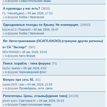
» в форуме
Севастопольские мамы
А куроводы у нас есть?
[3820]
Га.
/
Незабудка1
«
05 авг, 2026, 17:23
» в форуме
Хобби / Увлечения
Однодневные походы по Крыму. Не коммерция.
[29833]
blackcat13
/
Павла42
«
05 авг, 2026, 16:47
» в форуме
Хобби / Увлечения
Re: Автострахование (ОСАГО,КАСКО) (страхуем другие регионы)
от СА "Эксперт"
[587]
SEV-OSAGO
«
05 авг, 2026, 10:03
» в форуме
Авто-Форум
Поиск: корабль - тема форума
[75]
NaSa
/
leanor
«
05 авг, 2026, 8:52
» в форуме
Черноморский флот
Вопрос про сеть 92.
[51]
едимс2605
/
pav
«
04 авг, 2026, 22:03
» в форуме
Провайдеры, сети, связь
Репетиторы. Цены, отзывы[единая тема]
[14138]
green eyes
/
Светлана Н.
«
04 авг, 2026, 20:10
» в форуме
Севастопольские мамы