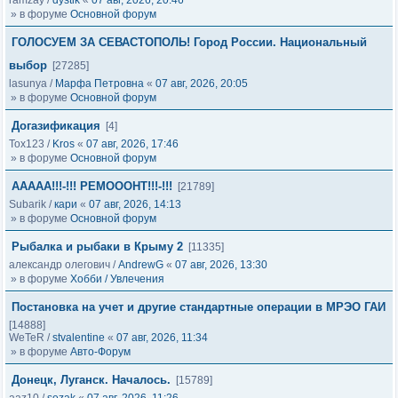
ramzay
/
dystik
«
07 авг, 2026, 20:46
» в форуме
Основной форум
ГОЛОСУЕМ ЗА СЕВАСТОПОЛЬ! Город России. Национальный
выбор
[27285]
lasunya
/
Марфа Петровна
«
07 авг, 2026, 20:05
» в форуме
Основной форум
Догазификация
[4]
Tox123
/
Kros
«
07 авг, 2026, 17:46
» в форуме
Основной форум
ААААА!!!-!!! РЕМОООНТ!!!-!!!
[21789]
Subarik
/
кари
«
07 авг, 2026, 14:13
» в форуме
Основной форум
Рыбалка и рыбаки в Крыму 2
[11335]
александр олегович
/
AndrewG
«
07 авг, 2026, 13:30
» в форуме
Хобби / Увлечения
Постановка на учет и другие стандартные операции в МРЭО ГАИ
[14888]
WeTeR
/
stvalentine
«
07 авг, 2026, 11:34
» в форуме
Авто-Форум
Донецк, Луганск. Началось.
[15789]