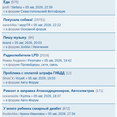
Еда
[575]
profi
/
Stefany
«
05 авг, 2026, 22:39
» в форуме
Севастопольский Фотофорум
Покусала собака!
[19791]
sane44ka
/
черрТЯ
«
05 авг, 2026, 22:22
» в форуме
Основной форум
Пишу музыку.
[96]
Iwand
«
05 авг, 2026, 20:03
» в форуме
Хобби / Увлечения
Радиолюбители LPD
[2016]
Роман Андреич
/
Firemaks
«
05 авг, 2026, 19:42
» в форуме
Провайдеры, сети, связь
Проблема с оплатой штрафа ГИБДД
[12]
Shvei`K
/
KryaK
«
05 авг, 2026, 19:03
» в форуме
Авто-Форум
Ремонт и заправка Атокондиционеров, Автоэлектрик
[171]
oceanwide
/
Kyzma
«
05 авг, 2026, 18:37
» в форуме
Авто-Форум
У моего ребенка сахарный диабет
[872]
Kostochka
/
Арина Ивановна
«
05 авг, 2026, 17:34