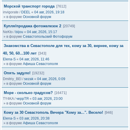
Морской транспорт города
[7612]
invigorate
/
DEEL
«
04 авг, 2026, 19:18
» в форуме
Основной форум
Купля/продажа фотожелезок 2
[20749]
NeKto
/
bijou
«
04 авг, 2026, 15:17
» в форуме
Севастопольский Фотофорум
Знакомства в Севастополе для тех, кому за 30, вернее, кому за
40, 50, 60...100 лет
[343]
Elena-S
«
04 авг, 2026, 11:46
» в форуме
Афиша Севастополя
Опять задуло!
[19232]
Dmitriy_BEl
/
sezak
«
04 авг, 2026, 0:09
» в форуме
Основной форум
Море - сколько градусов?
[16471]
TY4KA
/
черрТЯ
«
03 авг, 2026, 23:00
» в форуме
Основной форум
Кому за 30 Севастополь Вечера "Кому за...". Весело!
[946]
Elena-S
«
03 авг, 2026, 20:38
» в форуме
Афиша Севастополя