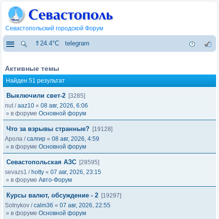
Севастопольский городской Форум
⇑24.4°C
telegram
Активные темы
Найден 51 результат
Выключили свет-2
[3285]
nut
/
aaz10
«
08 авг, 2026, 6:06
» в форуме
Основной форум
Что за взрывы странные?
[19128]
Арола
/
салгир
«
08 авг, 2026, 4:59
» в форуме
Основной форум
Севастопольская АЗС
[28595]
sevazs1
/
hotty
«
07 авг, 2026, 23:15
» в форуме
Авто-Форум
Курсы валют, обсуждение - 2
[19297]
Sotnykov
/
calm36
«
07 авг, 2026, 22:55
» в форуме
Основной форум