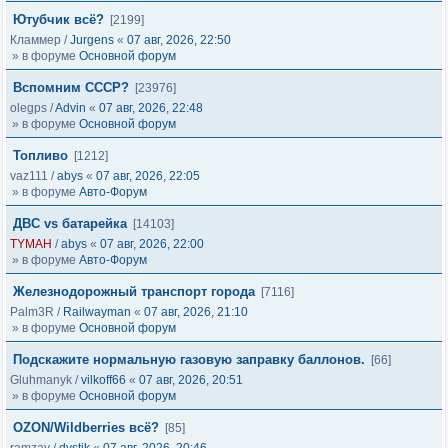
Ютубчик всё?
[2199]
Кламмер
/
Jurgens
«
07 авг, 2026, 22:50
» в форуме
Основной форум
Вспомним СССР?
[23976]
olegps
/
Advin
«
07 авг, 2026, 22:48
» в форуме
Основной форум
Топливо
[1212]
vaz111
/
abys
«
07 авг, 2026, 22:05
» в форуме
Авто-Форум
ДВС vs батарейка
[14103]
TYMAH
/
abys
«
07 авг, 2026, 22:00
» в форуме
Авто-Форум
Железнодорожный транспорт города
[7116]
Palm3R
/
Railwayman
«
07 авг, 2026, 21:10
» в форуме
Основной форум
Подскажите нормальную газовую заправку баллонов.
[66]
Gluhmanyk
/
vilkoff66
«
07 авг, 2026, 20:51
» в форуме
Основной форум
OZON/Wildberries всё?
[85]