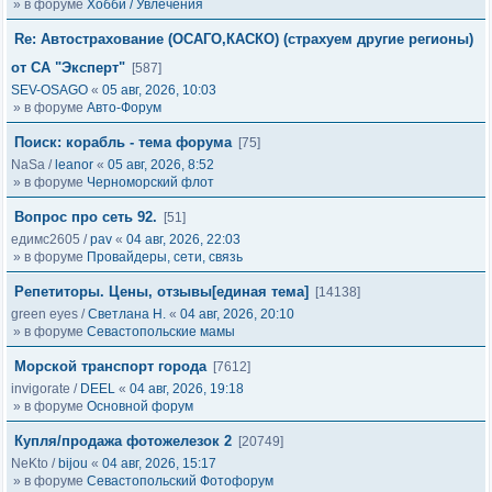
» в форуме
Хобби / Увлечения
Re: Автострахование (ОСАГО,КАСКО) (страхуем другие регионы)
от СА "Эксперт"
[587]
SEV-OSAGO
«
05 авг, 2026, 10:03
» в форуме
Авто-Форум
Поиск: корабль - тема форума
[75]
NaSa
/
leanor
«
05 авг, 2026, 8:52
» в форуме
Черноморский флот
Вопрос про сеть 92.
[51]
едимс2605
/
pav
«
04 авг, 2026, 22:03
» в форуме
Провайдеры, сети, связь
Репетиторы. Цены, отзывы[единая тема]
[14138]
green eyes
/
Светлана Н.
«
04 авг, 2026, 20:10
» в форуме
Севастопольские мамы
Морской транспорт города
[7612]
invigorate
/
DEEL
«
04 авг, 2026, 19:18
» в форуме
Основной форум
Купля/продажа фотожелезок 2
[20749]
NeKto
/
bijou
«
04 авг, 2026, 15:17
» в форуме
Севастопольский Фотофорум