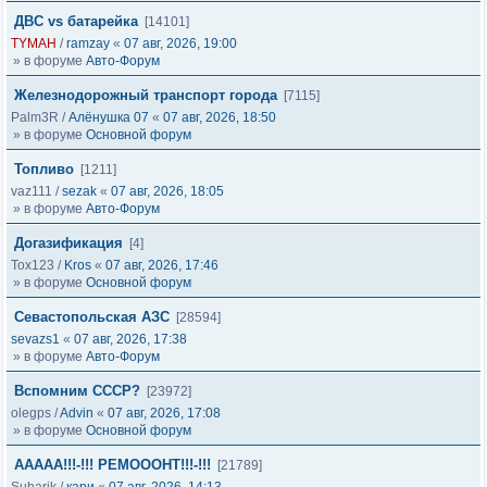
ДВС vs батарейка
[14101]
TYMAH
/
ramzay
«
07 авг, 2026, 19:00
» в форуме
Авто-Форум
Железнодорожный транспорт города
[7115]
Palm3R
/
Алёнушка 07
«
07 авг, 2026, 18:50
» в форуме
Основной форум
Топливо
[1211]
vaz111
/
sezak
«
07 авг, 2026, 18:05
» в форуме
Авто-Форум
Догазификация
[4]
Tox123
/
Kros
«
07 авг, 2026, 17:46
» в форуме
Основной форум
Севастопольская АЗС
[28594]
sevazs1
«
07 авг, 2026, 17:38
» в форуме
Авто-Форум
Вспомним СССР?
[23972]
olegps
/
Advin
«
07 авг, 2026, 17:08
» в форуме
Основной форум
ААААА!!!-!!! РЕМОООНТ!!!-!!!
[21789]