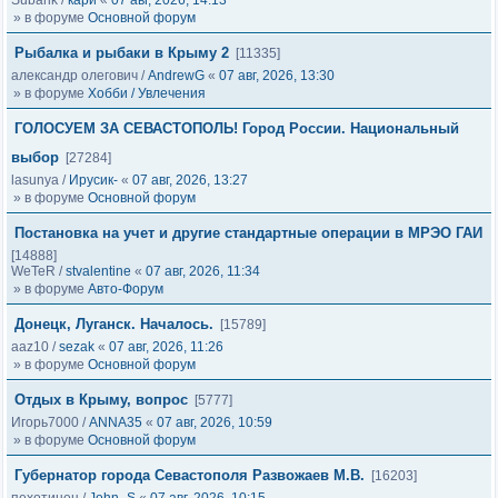
Subarik
/
кари
«
07 авг, 2026, 14:13
» в форуме
Основной форум
Рыбалка и рыбаки в Крыму 2
[11335]
александр олегович
/
AndrewG
«
07 авг, 2026, 13:30
» в форуме
Хобби / Увлечения
ГОЛОСУЕМ ЗА СЕВАСТОПОЛЬ! Город России. Национальный
выбор
[27284]
lasunya
/
Ирусик-
«
07 авг, 2026, 13:27
» в форуме
Основной форум
Постановка на учет и другие стандартные операции в МРЭО ГАИ
[14888]
WeTeR
/
stvalentine
«
07 авг, 2026, 11:34
» в форуме
Авто-Форум
Донецк, Луганск. Началось.
[15789]
aaz10
/
sezak
«
07 авг, 2026, 11:26
» в форуме
Основной форум
Отдых в Крыму, вопрос
[5777]
Игорь7000
/
ANNA35
«
07 авг, 2026, 10:59
» в форуме
Основной форум
Губернатор города Севастополя Развожаев М.В.
[16203]