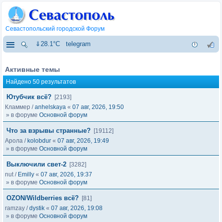
Севастопольский городской Форум
⇓28.1°C
telegram
Активные темы
Найдено 50 результатов
Ютубчик всё?
[2193]
Кламмер
/
anhelskaya
«
07 авг, 2026, 19:50
» в форуме
Основной форум
Что за взрывы странные?
[19112]
Арола
/
kolobdur
«
07 авг, 2026, 19:49
» в форуме
Основной форум
Выключили свет-2
[3282]
nut
/
Emilly
«
07 авг, 2026, 19:37
» в форуме
Основной форум
OZON/Wildberries всё?
[81]
ramzay
/
dystik
«
07 авг, 2026, 19:08
» в форуме
Основной форум