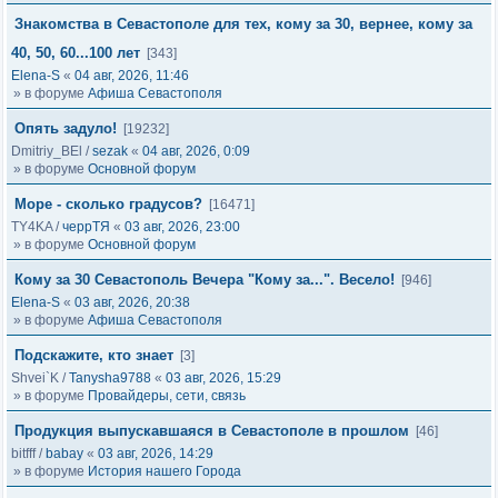
Знакомства в Севастополе для тех, кому за 30, вернее, кому за
40, 50, 60...100 лет
[343]
Elena-S
«
04 авг, 2026, 11:46
» в форуме
Афиша Севастополя
Опять задуло!
[19232]
Dmitriy_BEl
/
sezak
«
04 авг, 2026, 0:09
» в форуме
Основной форум
Море - сколько градусов?
[16471]
TY4KA
/
черрТЯ
«
03 авг, 2026, 23:00
» в форуме
Основной форум
Кому за 30 Севастополь Вечера "Кому за...". Весело!
[946]
Elena-S
«
03 авг, 2026, 20:38
» в форуме
Афиша Севастополя
Подскажите, кто знает
[3]
Shvei`K
/
Tanysha9788
«
03 авг, 2026, 15:29
» в форуме
Провайдеры, сети, связь
Продукция выпускавшаяся в Севастополе в прошлом
[46]
bitfff
/
babay
«
03 авг, 2026, 14:29
» в форуме
История нашего Города