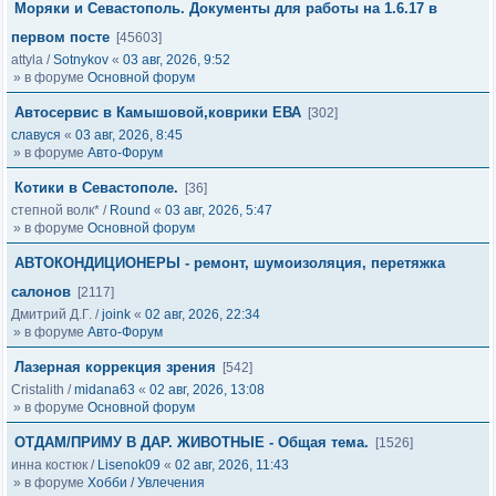
Моряки и Севастополь. Документы для работы на 1.6.17 в
первом посте
[45603]
attyla
/
Sotnykov
«
03 авг, 2026, 9:52
» в форуме
Основной форум
Автосервис в Камышовой,коврики ЕВА
[302]
славуся
«
03 авг, 2026, 8:45
» в форуме
Авто-Форум
Котики в Севастополе.
[36]
степной волк*
/
Round
«
03 авг, 2026, 5:47
» в форуме
Основной форум
АВТОКОНДИЦИОНЕРЫ - ремонт, шумоизоляция, перетяжка
салонов
[2117]
Дмитрий Д.Г.
/
joink
«
02 авг, 2026, 22:34
» в форуме
Авто-Форум
Лазерная коррекция зрения
[542]
Cristalith
/
midana63
«
02 авг, 2026, 13:08
» в форуме
Основной форум
ОТДАМ/ПРИМУ В ДАР. ЖИВОТНЫЕ - Общая тема.
[1526]
инна костюк
/
Lisenok09
«
02 авг, 2026, 11:43
» в форуме
Хобби / Увлечения