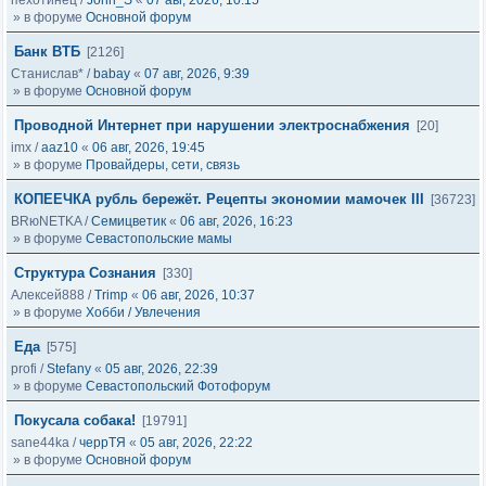
пехотинец
/
John_S
«
07 авг, 2026, 10:15
» в форуме
Основной форум
Банк ВТБ
[2126]
Станислав*
/
babay
«
07 авг, 2026, 9:39
» в форуме
Основной форум
Проводной Интернет при нарушении электроснабжения
[20]
imx
/
aaz10
«
06 авг, 2026, 19:45
» в форуме
Провайдеры, сети, связь
КОПЕЕЧКА рубль бережёт. Рецепты экономии мамочек III
[36723]
BRюNETKA
/
Семицветик
«
06 авг, 2026, 16:23
» в форуме
Севастопольские мамы
Структура Сознания
[330]
Алексей888
/
Trimp
«
06 авг, 2026, 10:37
» в форуме
Хобби / Увлечения
Еда
[575]
profi
/
Stefany
«
05 авг, 2026, 22:39
» в форуме
Севастопольский Фотофорум
Покусала собака!
[19791]
sane44ka
/
черрТЯ
«
05 авг, 2026, 22:22
» в форуме
Основной форум