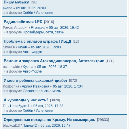
Пишу музыку.
[96]
Iwand
«
05 авг, 2026, 20:03
» в форуме
Хобби / Увлечения
Радиолюбители LPD
[2016]
Роман Андреич
/
Firemaks
«
05 авг, 2026, 19:42
» в форуме
Провайдеры, сети, связь
Проблема с оплатой штрафа ГИБДД
[12]
Shvei`K
/
KryaK
«
05 авг, 2026, 19:03
» в форуме
Авто-Форум
Ремонт и заправка Атокондиционеров, Автоэлектрик
[171]
oceanwide
/
Kyzma
«
05 авг, 2026, 18:37
» в форуме
Авто-Форум
У моего ребенка сахарный диабет
[872]
Kostochka
/
Арина Ивановна
«
05 авг, 2026, 17:34
» в форуме
Севастопольские мамы
А куроводы у нас есть?
[3820]
Га.
/
Незабудка1
«
05 авг, 2026, 17:23
» в форуме
Хобби / Увлечения
Однодневные походы по Крыму. Не коммерция.
[29833]
blackcat13
/
Павла42
«
05 авг, 2026, 16:47