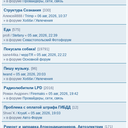
» в форуме
Провайдеры, сети, связь
Структура Сознания
[330]
Алексей888
/
Trimp
«
06 авг, 2026, 10:37
» в форуме
Хобби / Увлечения
Еда
[575]
profi
/
Stefany
«
05 авг, 2026, 22:39
» в форуме
Севастопольский Фотофорум
Покусала собака!
[19791]
sane44ka
/
черрТЯ
«
05 авг, 2026, 22:22
» в форуме
Основной форум
Пишу музыку.
[96]
Iwand
«
05 авг, 2026, 20:03
» в форуме
Хобби / Увлечения
Радиолюбители LPD
[2016]
Роман Андреич
/
Firemaks
«
05 авг, 2026, 19:42
» в форуме
Провайдеры, сети, связь
Проблема с оплатой штрафа ГИБДД
[12]
Shvei`K
/
KryaK
«
05 авг, 2026, 19:03
» в форуме
Авто-Форум
Ремонт и заправка Атокондиционеров, Автоэлектрик
[171]