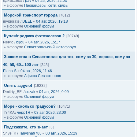
едимс2605
/
pav
«
04 авг, 2026, 22:03
» в форуме
Провайдеры, сети, связь
Морской транспорт города
[7612]
invigorate
/
DEEL
«
04 авг, 2026, 19:18
» в форуме
Основной форум
Купля/продажа фотожелезок 2
[20749]
NeKto
/
bijou
«
04 авг, 2026, 15:17
» в форуме
Севастопольский Фотофорум
Знакомства в Севастополе для тех, кому за 30, вернее, кому за
40, 50, 60...100 лет
[343]
Elena-S
«
04 авг, 2026, 11:46
» в форуме
Афиша Севастополя
Опять задуло!
[19232]
Dmitriy_BEl
/
sezak
«
04 авг, 2026, 0:09
» в форуме
Основной форум
Море - сколько градусов?
[16471]
TY4KA
/
черрТЯ
«
03 авг, 2026, 23:00
» в форуме
Основной форум
Подскажите, кто знает
[3]
Shvei`K
/
Tanysha9788
«
03 авг, 2026, 15:29