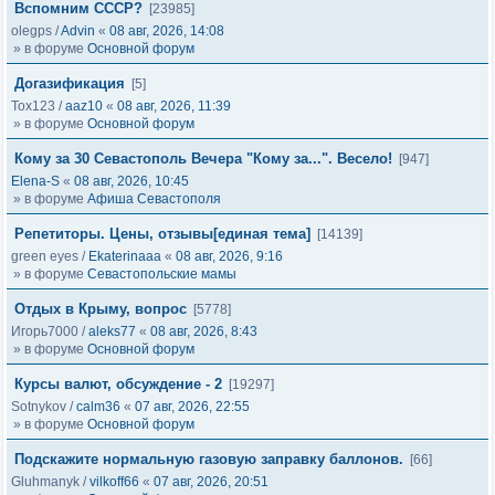
Вспомним СССР?
[23985]
olegps
/
Advin
«
08 авг, 2026, 14:08
» в форуме
Основной форум
Догазификация
[5]
Tox123
/
aaz10
«
08 авг, 2026, 11:39
» в форуме
Основной форум
Кому за 30 Севастополь Вечера "Кому за...". Весело!
[947]
Elena-S
«
08 авг, 2026, 10:45
» в форуме
Афиша Севастополя
Репетиторы. Цены, отзывы[единая тема]
[14139]
green eyes
/
Ekaterinaaa
«
08 авг, 2026, 9:16
» в форуме
Севастопольские мамы
Отдых в Крыму, вопрос
[5778]
Игорь7000
/
aleks77
«
08 авг, 2026, 8:43
» в форуме
Основной форум
Курсы валют, обсуждение - 2
[19297]
Sotnykov
/
calm36
«
07 авг, 2026, 22:55
» в форуме
Основной форум
Подскажите нормальную газовую заправку баллонов.
[66]
Gluhmanyk
/
vilkoff66
«
07 авг, 2026, 20:51