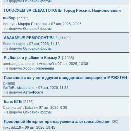
» в форуме
Основной форум
ГОЛОСУЕМ ЗА СЕВАСТОПОЛЬ! Город России. Национальный
выбор
[27285]
lasunya
/
Марфа Петровна
«
07 авг, 2026, 20:05
» в форуме
Основной форум
ААААА!!!-!!! РЕМОООНТ!!!-!!!
[21789]
Subarik
/
кари
«
07 авг, 2026, 14:13
» в форуме
Основной форум
Рыбалка и рыбаки в Крыму 2
[11335]
александр олегович
/
AndrewG
«
07 авг, 2026, 13:30
» в форуме
Хобби / Увлечения
Постановка на учет и другие стандартные операции в МРЭО ГАИ
[14888]
WeTeR
/
stvalentine
«
07 авг, 2026, 11:34
» в форуме
Авто-Форум
Банк ВТБ
[2126]
Станислав*
/
babay
«
07 авг, 2026, 9:39
» в форуме
Основной форум
Проводной Интернет при нарушении электроснабжения
[20]
imx
/
aaz10
«
06 авг, 2026, 19:45