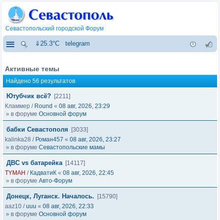
Севастопольский городской Форум
⇓25.3°C
telegram
Активные темы
Найдено 56 результатов
Ютубчик всё?
[2211]
Кламмер
/
Round
«
08 авг, 2026, 23:29
» в форуме
Основной форум
бабки Севастополя
[3033]
kalinka28
/
Роман457
«
08 авг, 2026, 23:27
» в форуме
Севастопольские мамы
ДВС vs батарейка
[14117]
TYMAH
/
КадватиК
«
08 авг, 2026, 22:45
» в форуме
Авто-Форум
Донецк, Луганск. Началось.
[15790]
aaz10
/
uuu
«
08 авг, 2026, 22:33
» в форуме
Основной форум