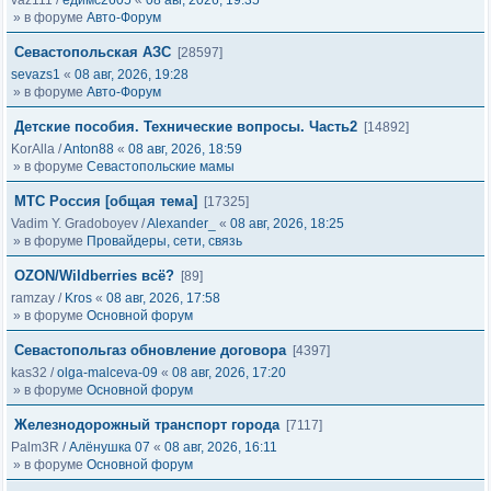
vaz111
/
едимс2605
«
08 авг, 2026, 19:35
» в форуме
Авто-Форум
Севастопольская АЗС
[28597]
sevazs1
«
08 авг, 2026, 19:28
» в форуме
Авто-Форум
Детские пособия. Технические вопросы. Часть2
[14892]
KorAlla
/
Anton88
«
08 авг, 2026, 18:59
» в форуме
Севастопольские мамы
МТС Россия [общая тема]
[17325]
Vadim Y. Gradoboyev
/
Alexander_
«
08 авг, 2026, 18:25
» в форуме
Провайдеры, сети, связь
OZON/Wildberries всё?
[89]
ramzay
/
Kros
«
08 авг, 2026, 17:58
» в форуме
Основной форум
Севастопольгаз обновление договора
[4397]
kas32
/
olga-malceva-09
«
08 авг, 2026, 17:20
» в форуме
Основной форум
Железнодорожный транспорт города
[7117]
Palm3R
/
Алёнушка 07
«
08 авг, 2026, 16:11
» в форуме
Основной форум