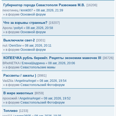
Губернатор города Севастополя Развожаев М.В.
[16206]
пехотинец
/
knnk007
«
08 авг, 2026, 21:39
» в форуме
Основной форум
Что за взрывы странные?
[19207]
Арола
/
polly4
«
08 авг, 2026, 20:58
» в форуме
Основной форум
Выключили свет-2
[3301]
nut
/
DeniSov
«
08 авг, 2026, 20:11
» в форуме
Основной форум
КОПЕЕЧКА рубль бережёт. Рецепты экономии мамочек III
[36726]
BRюNETKA
/
ЕленаШадрина
«
08 авг, 2026, 20:06
» в форуме
Севастопольские мамы
Рассветы / закаты )
[3981]
VadZila
/
AngelinaAngel
«
08 авг, 2026, 19:54
» в форуме
Севастопольский Фотофорум
В мире животных
[8059]
прохожий
/
AngelinaAngel
«
08 авг, 2026, 19:52
» в форуме
Севастопольский Фотофорум
Топливо
[1233]