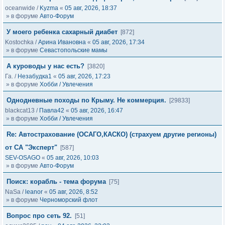
oceanwide
/
Kyzma
«
05 авг, 2026, 18:37
» в форуме
Авто-Форум
У моего ребенка сахарный диабет
[872]
Kostochka
/
Арина Ивановна
«
05 авг, 2026, 17:34
» в форуме
Севастопольские мамы
А куроводы у нас есть?
[3820]
Га.
/
Незабудка1
«
05 авг, 2026, 17:23
» в форуме
Хобби / Увлечения
Однодневные походы по Крыму. Не коммерция.
[29833]
blackcat13
/
Павла42
«
05 авг, 2026, 16:47
» в форуме
Хобби / Увлечения
Re: Автострахование (ОСАГО,КАСКО) (страхуем другие регионы)
от СА "Эксперт"
[587]
SEV-OSAGO
«
05 авг, 2026, 10:03
» в форуме
Авто-Форум
Поиск: корабль - тема форума
[75]
NaSa
/
leanor
«
05 авг, 2026, 8:52
» в форуме
Черноморский флот
Вопрос про сеть 92.
[51]