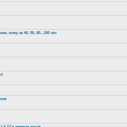
е, кому за 40, 50, 60...100 лет
о!
шлом
1.6.17 в первом посте