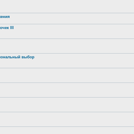
жения
чек III
иональный выбор