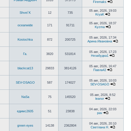
Роман Андреич
2016
373775
сообщению
Firemaks
Перейти
к
05 авг, 2026, 19:03
последнему
Shvei`K
12
735
KryaK
сообщению
Перейти
к
05 авг, 2026, 18:37
последнему
oceanwide
171
91711
Kyzma
сообщению
Перейти
к
последнему
05 авг, 2026, 17:34
Kostochka
872
200725
сообщению
Арина Ивановна
Перейти
к
последн
05 авг, 2026, 17:23
Га.
3820
531814
сообще
Незабудка1
Перейти
к
последнем
05 авг, 2026, 16:47
blackcat13
29833
3814126
сообщени
Павла42
Перейти
к
последнему
05 авг, 2026, 10:03
SEV-OSAGO
587
174027
сообщению
SEV-OSAGO
Перейти
к
последне
05 авг, 2026, 8:52
NaSa
75
145520
сообщени
leanor
Перейти
к
последнему
04 авг, 2026, 22:03
едимс2605
51
23838
сообщению
pav
Перейти
к
последнему
04 авг, 2026, 20:10
green eyes
14138
2362804
сообщению
Светлана Н.
Перейти