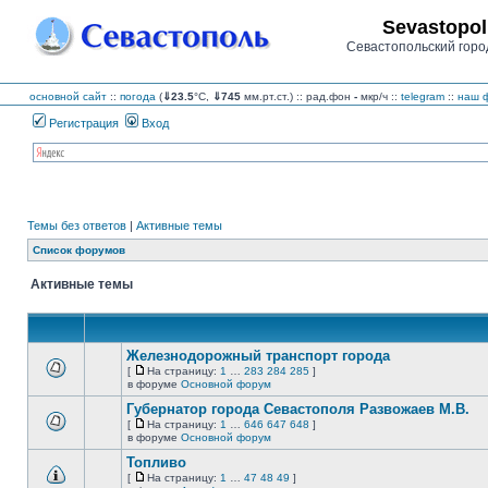
Sevastopol
Севастопольский горо
основной сайт
::
погода
(
⇓23.5
°C,
⇓745
мм.рт.ст.) :: рад.фон
-
мкр/ч
::
telegram
::
наш ф
Регистрация
Вход
Темы без ответов
|
Активные темы
Список форумов
Активные темы
Железнодорожный транспорт города
[
На страницу:
1
…
283
284
285
]
На
В
в форуме
Основной форум
страницу
этой
Губернатор города Севастополя Развожаев М.В.
теме
нет
[
На страницу:
1
…
646
647
648
]
новых
На
В
в форуме
Основной форум
непрочитанных
страницу
этой
сообщений.
Топливо
теме
нет
[
На страницу:
1
…
47
48
49
]
новых
На