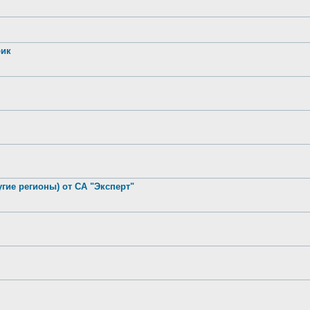
рик
гие регионы) от СА "Эксперт"