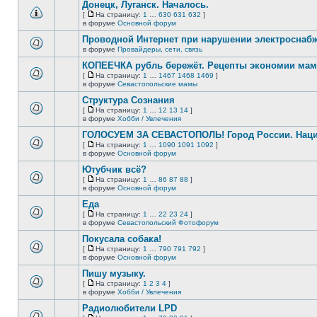
Донецк, Луганск. Началось.
теме
сообщений.
нет
[
На страницу:
1
…
630
631
632
]
новых
На
В
в форуме
Основной форум
непрочитанных
страницу
этой
сообщений.
Проводной Интернет при нарушении электроснаб
теме
нет
в форуме
Провайдеры, сети, связь
В
новых
этой
непрочитанных
КОПЕЕЧКА рубль бережёт. Рецепты экономии мамо
теме
сообщений.
[
На страницу:
1
…
1467
1468
1469
]
нет
На
В
в форуме
Севастопольские мамы
новых
страницу
этой
непрочитанных
Структура Сознания
теме
сообщений.
нет
[
На страницу:
1
…
12
13
14
]
новых
На
В
в форуме
Хобби / Увлечения
непрочитанных
страницу
этой
сообщений.
ГОЛОСУЕМ ЗА СЕВАСТОПОЛЬ! Город России. Нац
теме
нет
[
На страницу:
1
…
1090
1091
1092
]
новых
На
В
в форуме
Основной форум
непрочитанных
страницу
этой
сообщений.
Ютубчик всё?
теме
нет
[
На страницу:
1
…
86
87
88
]
новых
На
В
в форуме
Основной форум
непрочитанных
страницу
этой
сообщений.
Еда
теме
нет
[
На страницу:
1
…
22
23
24
]
новых
На
В
в форуме
Севастопольский Фотофорум
непрочитанных
страницу
этой
сообщений.
Покусала собака!
теме
нет
[
На страницу:
1
…
790
791
792
]
новых
На
В
в форуме
Основной форум
непрочитанных
страницу
этой
сообщений.
Пишу музыку.
теме
нет
[
На страницу:
1
2
3
4
]
новых
На
В
в форуме
Хобби / Увлечения
непрочитанных
страницу
этой
сообщений.
Радиолюбители LPD
теме
нет