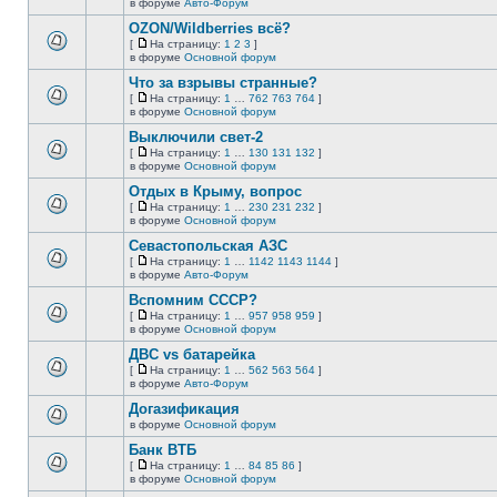
В
в форуме
Авто-Форум
непрочитанных
страницу
этой
сообщений.
OZON/Wildberries всё?
теме
нет
[
На страницу:
1
2
3
]
новых
На
В
в форуме
Основной форум
непрочитанных
страницу
этой
сообщений.
Что за взрывы странные?
теме
нет
[
На страницу:
1
…
762
763
764
]
новых
На
В
в форуме
Основной форум
непрочитанных
страницу
этой
сообщений.
Выключили свет-2
теме
нет
[
На страницу:
1
…
130
131
132
]
новых
На
В
в форуме
Основной форум
непрочитанных
страницу
этой
сообщений.
Отдых в Крыму, вопрос
теме
нет
[
На страницу:
1
…
230
231
232
]
новых
На
В
в форуме
Основной форум
непрочитанных
страницу
этой
сообщений.
Севастопольская АЗС
теме
нет
[
На страницу:
1
…
1142
1143
1144
]
новых
На
В
в форуме
Авто-Форум
непрочитанных
страницу
этой
сообщений.
Вспомним СССР?
теме
нет
[
На страницу:
1
…
957
958
959
]
новых
На
В
в форуме
Основной форум
непрочитанных
страницу
этой
сообщений.
ДВС vs батарейка
теме
нет
[
На страницу:
1
…
562
563
564
]
новых
На
В
в форуме
Авто-Форум
непрочитанных
страницу
этой
сообщений.
Догазификация
теме
нет
в форуме
Основной форум
В
новых
этой
непрочитанных
Банк ВТБ
теме
сообщений.
[
На страницу:
1
…
84
85
86
]
нет
На
В
в форуме
Основной форум
новых
страницу
этой
непрочитанных