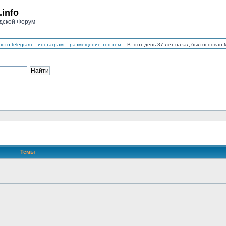
.info
дской Форум
ото-telegram
::
инстаграм
::
размещение топ-тем
:: В этот день 37 лет назад был основа
Темы