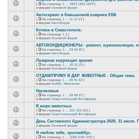
нет
[
На страницу:
1
…
1823
1824
1825
]
новых
На
В
в форуме
Основной форум
непрочитанных
страницу
этой
сообщений.
Автосервис в Камышовой,коврики ЕВА
теме
нет
[
На страницу:
1
…
11
12
13
]
новых
На
В
в форуме
Авто-Форум
непрочитанных
страницу
этой
сообщений.
Котики в Севастополе.
теме
нет
[
На страницу:
1
2
]
новых
На
В
в форуме
Основной форум
непрочитанных
страницу
этой
сообщений.
АВТОКОНДИЦИОНЕРЫ - ремонт, шумоизоляция, пе
теме
нет
[
На страницу:
1
…
83
84
85
]
новых
На
В
в форуме
Авто-Форум
непрочитанных
страницу
этой
сообщений.
Лазерная коррекция зрения
теме
нет
[
На страницу:
1
…
20
21
22
]
новых
На
В
в форуме
Основной форум
непрочитанных
страницу
этой
сообщений.
ОТДАМ/ПРИМУ В ДАР. ЖИВОТНЫЕ - Общая тема.
теме
нет
[
На страницу:
1
…
60
61
62
]
новых
На
В
в форуме
Хобби / Увлечения
непрочитанных
страницу
этой
сообщений.
Насекомые
теме
нет
[
На страницу:
1
…
65
66
67
]
новых
На
В
в форуме
Севастопольский Фотофорум
непрочитанных
страницу
этой
сообщений.
В мире животных
теме
нет
[
На страницу:
1
…
321
322
323
]
новых
На
В
в форуме
Севастопольский Фотофорум
непрочитанных
страницу
этой
сообщений.
День Системного Администратора 2020. 31 июля.
теме
нет
в форуме
Основной форум
В
новых
этой
непрочитанных
Я люблю тебя, троллейбус.
теме
сообщений.
[
На страницу:
1
…
1189
1190
1191
]
нет