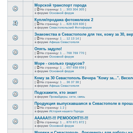
непрочитанных
страницу
этой
сообщений.
Морской транспорт города
теме
нет
[
На страницу:
1
…
303
304
305
]
новых
На
В
в форуме
Основной форум
непрочитанных
страницу
этой
сообщений.
Купля/продажа фотожелезок 2
теме
нет
[
На страницу:
1
…
828
829
830
]
новых
На
В
в форуме
Севастопольский Фотофорум
непрочитанных
страницу
этой
сообщений.
Знакомства в Севастополе для тех, кому за 30, верне
теме
нет
[
На страницу:
1
…
12
13
14
]
новых
На
В
в форуме
Афиша Севастополя
непрочитанных
страницу
этой
сообщений.
Опять задуло!
теме
нет
[
На страницу:
1
…
768
769
770
]
новых
На
В
в форуме
Основной форум
непрочитанных
страницу
этой
сообщений.
Море - сколько градусов?
теме
нет
[
На страницу:
1
…
657
658
659
]
новых
На
В
в форуме
Основной форум
непрочитанных
страницу
этой
сообщений.
Кому за 30 Севастополь Вечера "Кому за...". Весел
теме
нет
[
На страницу:
1
…
36
37
38
]
новых
На
В
в форуме
Афиша Севастополя
непрочитанных
страницу
этой
сообщений.
Подскажите, кто знает
теме
нет
в форуме
Провайдеры, сети, связь
В
новых
этой
непрочитанных
Продукция выпускавшаяся в Севастополе в про
теме
сообщений.
[
На страницу:
1
2
]
нет
На
В
в форуме
История нашего Города
новых
страницу
этой
непрочитанных
ААААА!!!-!!! РЕМОООНТ!!!-!!!
теме
сообщений.
нет
[
На страницу:
1
…
870
871
872
]
новых
На
В
в форуме
Основной форум
непрочитанных
страницу
этой
сообщений.
Моряки и Севастополь. Документы для работы на 
теме