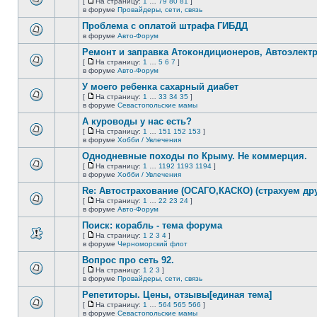
[
На страницу:
1
…
79
80
81
]
новых
На
В
в форуме
Провайдеры, сети, связь
непрочитанных
страницу
этой
сообщений.
Проблема с оплатой штрафа ГИБДД
теме
нет
в форуме
Авто-Форум
В
новых
этой
непрочитанных
Ремонт и заправка Атокондиционеров, Автоэлект
теме
сообщений.
[
На страницу:
1
…
5
6
7
]
нет
На
В
в форуме
Авто-Форум
новых
страницу
этой
непрочитанных
У моего ребенка сахарный диабет
теме
сообщений.
нет
[
На страницу:
1
…
33
34
35
]
новых
На
В
в форуме
Севастопольские мамы
непрочитанных
страницу
этой
сообщений.
А куроводы у нас есть?
теме
нет
[
На страницу:
1
…
151
152
153
]
новых
На
В
в форуме
Хобби / Увлечения
непрочитанных
страницу
этой
сообщений.
Однодневные походы по Крыму. Не коммерция.
теме
нет
[
На страницу:
1
…
1192
1193
1194
]
новых
На
В
в форуме
Хобби / Увлечения
непрочитанных
страницу
этой
сообщений.
Re: Автострахование (ОСАГО,КАСКО) (страхуем дру
теме
нет
[
На страницу:
1
…
22
23
24
]
новых
На
В
в форуме
Авто-Форум
непрочитанных
страницу
этой
сообщений.
Поиск: корабль - тема форума
теме
нет
[
На страницу:
1
2
3
4
]
новых
На
В
в форуме
Черноморский флот
непрочитанных
страницу
этой
сообщений.
Вопрос про сеть 92.
теме
нет
[
На страницу:
1
2
3
]
новых
На
В
в форуме
Провайдеры, сети, связь
непрочитанных
страницу
этой
сообщений.
Репетиторы. Цены, отзывы[единая тема]
теме
нет
[
На страницу:
1
…
564
565
566
]
новых
На
В
в форуме
Севастопольские мамы