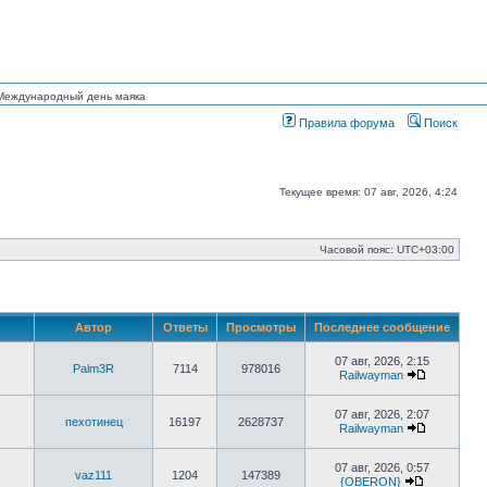
н Международный день маяка
Правила форума
Поиск
Текущее время: 07 авг, 2026, 4:24
Часовой пояс:
UTC+03:00
Автор
Ответы
Просмотры
Последнее сообщение
07 авг, 2026, 2:15
Palm3R
7114
978016
Railwayman
Перейти
к
последнем
07 авг, 2026, 2:07
пехотинец
16197
2628737
сообщени
Railwayman
Перейти
к
последнем
07 авг, 2026, 0:57
vaz111
1204
147389
сообщени
{OBERON}