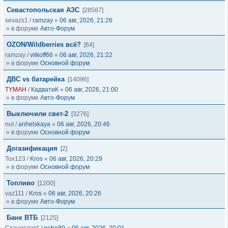
Севастопольская АЗС
[28587]
sevazs1
/
ramzay
«
06 авг, 2026, 21:26
» в форуме
Авто-Форум
OZON/Wildberries всё?
[64]
ramzay
/
vilkoff66
«
06 авг, 2026, 21:22
» в форуме
Основной форум
ДВС vs батарейка
[14096]
TYMAH
/
КадватиК
«
06 авг, 2026, 21:00
» в форуме
Авто-Форум
Выключили свет-2
[3276]
nut
/
anhelskaya
«
06 авг, 2026, 20:46
» в форуме
Основной форум
Догазификация
[2]
Tox123
/
Kros
«
06 авг, 2026, 20:29
» в форуме
Основной форум
Топливо
[1200]
vaz111
/
Kros
«
06 авг, 2026, 20:26
» в форуме
Авто-Форум
Банк ВТБ
[2125]