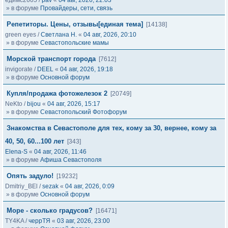
едимс2605
/
pav
«
04 авг, 2026, 22:03
» в форуме
Провайдеры, сети, связь
Репетиторы. Цены, отзывы[единая тема]
[14138]
green eyes
/
Светлана Н.
«
04 авг, 2026, 20:10
» в форуме
Севастопольские мамы
Морской транспорт города
[7612]
invigorate
/
DEEL
«
04 авг, 2026, 19:18
» в форуме
Основной форум
Купля/продажа фотожелезок 2
[20749]
NeKto
/
bijou
«
04 авг, 2026, 15:17
» в форуме
Севастопольский Фотофорум
Знакомства в Севастополе для тех, кому за 30, вернее, кому за
40, 50, 60...100 лет
[343]
Elena-S
«
04 авг, 2026, 11:46
» в форуме
Афиша Севастополя
Опять задуло!
[19232]
Dmitriy_BEl
/
sezak
«
04 авг, 2026, 0:09
» в форуме
Основной форум
Море - сколько градусов?
[16471]
TY4KA
/
черрТЯ
«
03 авг, 2026, 23:00