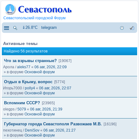
Севастопольский городской Форум
⇓26.8°C
telegram
Активные темы
Найдено 56 результатов
Что за взрывы странные?
[19067]
Арола
/
aleks77
«
06 авг, 2026, 22:09
» в форуме
Основной форум
Отдых в Крыму, вопрос
[5774]
Игорь7000
/
polly4
«
06 авг, 2026, 22:07
» в форуме
Основной форум
Вспомним СССР?
[23965]
olegps
/
5079
«
06 авг, 2026, 21:39
» в форуме
Основной форум
Губернатор города Севастополя Развожаев М.В.
[16196]
пехотинец
/
DeniSov
«
06 авг, 2026, 21:27
» в форуме
Основной форум