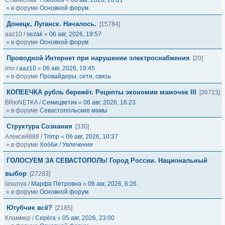
Станислав*
/
nebo89
«
06 авг, 2026, 20:01
» в форуме
Основной форум
Донецк, Луганск. Началось.
[15784]
aaz10
/
sezak
«
06 авг, 2026, 19:57
» в форуме
Основной форум
Проводной Интернет при нарушении электроснабжения
[20]
imx
/
aaz10
«
06 авг, 2026, 19:45
» в форуме
Провайдеры, сети, связь
КОПЕЕЧКА рубль бережёт. Рецепты экономии мамочек III
[36723]
BRюNETKA
/
Семицветик
«
06 авг, 2026, 16:23
» в форуме
Севастопольские мамы
Структура Сознания
[330]
Алексей888
/
Trimp
«
06 авг, 2026, 10:37
» в форуме
Хобби / Увлечения
ГОЛОСУЕМ ЗА СЕВАСТОПОЛЬ! Город России. Национальный
выбор
[27283]
lasunya
/
Марфа Петровна
«
06 авг, 2026, 6:26
» в форуме
Основной форум
Ютубчик всё?
[2185]
Кламмер
/
Серёга
«
05 авг, 2026, 23:00