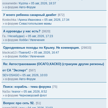
oceanwide
/
Kyzma
«
05 авг, 2026, 18:37
» в форуме
Авто-Форум
У моего ребенка сахарный диабет
[872]
Kostochka
/
Арина Ивановна
«
05 авг, 2026, 17:34
» в форуме
Севастопольские мамы
А куроводы у нас есть?
[3820]
Га.
/
Незабудка1
«
05 авг, 2026, 17:23
» в форуме
Хобби / Увлечения
Однодневные походы по Крыму. Не коммерция.
[29833]
blackcat13
/
Павла42
«
05 авг, 2026, 16:47
» в форуме
Хобби / Увлечения
Re: Автострахование (ОСАГО,КАСКО) (страхуем другие регионы)
от СА "Эксперт"
[587]
SEV-OSAGO
«
05 авг, 2026, 10:03
» в форуме
Авто-Форум
Поиск: корабль - тема форума
[75]
NaSa
/
leanor
«
05 авг, 2026, 8:52
» в форуме
Черноморский флот
Вопрос про сеть 92.
[51]