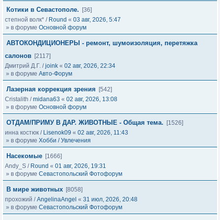
Котики в Севастополе.
[36]
степной волк*
/
Round
«
03 авг, 2026, 5:47
» в форуме
Основной форум
АВТОКОНДИЦИОНЕРЫ - ремонт, шумоизоляция, перетяжка
салонов
[2117]
Дмитрий Д.Г.
/
joink
«
02 авг, 2026, 22:34
» в форуме
Авто-Форум
Лазерная коррекция зрения
[542]
Cristalith
/
midana63
«
02 авг, 2026, 13:08
» в форуме
Основной форум
ОТДАМ/ПРИМУ В ДАР. ЖИВОТНЫЕ - Общая тема.
[1526]
инна костюк
/
Lisenok09
«
02 авг, 2026, 11:43
» в форуме
Хобби / Увлечения
Насекомые
[1666]
Andy_S
/
Round
«
01 авг, 2026, 19:31
» в форуме
Севастопольский Фотофорум
В мире животных
[8058]
прохожий
/
AngelinaAngel
«
31 июл, 2026, 20:48
» в форуме
Севастопольский Фотофорум