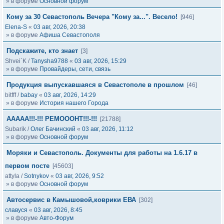
» в форуме
Основной форум
Кому за 30 Севастополь Вечера "Кому за...". Весело!
[946]
Elena-S
«
03 авг, 2026, 20:38
» в форуме
Афиша Севастополя
Подскажите, кто знает
[3]
Shvei`K
/
Tanysha9788
«
03 авг, 2026, 15:29
» в форуме
Провайдеры, сети, связь
Продукция выпускавшаяся в Севастополе в прошлом
[46]
bitfff
/
babay
«
03 авг, 2026, 14:29
» в форуме
История нашего Города
ААААА!!!-!!! РЕМОООНТ!!!-!!!
[21788]
Subarik
/
Олег Бачинский
«
03 авг, 2026, 11:12
» в форуме
Основной форум
Моряки и Севастополь. Документы для работы на 1.6.17 в
первом посте
[45603]
attyla
/
Sotnykov
«
03 авг, 2026, 9:52
» в форуме
Основной форум
Автосервис в Камышовой,коврики ЕВА
[302]
славуся
«
03 авг, 2026, 8:45
» в форуме
Авто-Форум