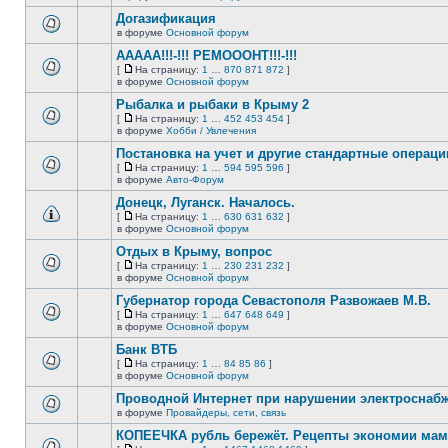
непрочитанных
страницу
этой
сообщений.
Догазификация
теме
нет
в форуме
Основной форум
В
новых
этой
непрочитанных
ААААА!!!-!!! РЕМОООНТ!!!-!!!
теме
сообщений.
[
На страницу:
1
…
870
871
872
]
нет
На
В
в форуме
Основной форум
новых
страницу
этой
непрочитанных
Рыбалка и рыбаки в Крыму 2
теме
сообщений.
нет
[
На страницу:
1
…
452
453
454
]
новых
На
В
в форуме
Хобби / Увлечения
непрочитанных
страницу
этой
сообщений.
Постановка на учет и другие стандартные операц
теме
нет
[
На страницу:
1
…
594
595
596
]
новых
На
В
в форуме
Авто-Форум
непрочитанных
страницу
этой
сообщений.
Донецк, Луганск. Началось.
теме
нет
[
На страницу:
1
…
630
631
632
]
новых
На
В
в форуме
Основной форум
непрочитанных
страницу
этой
сообщений.
Отдых в Крыму, вопрос
теме
нет
[
На страницу:
1
…
230
231
232
]
новых
На
В
в форуме
Основной форум
непрочитанных
страницу
этой
сообщений.
Губернатор города Севастополя Развожаев М.В.
теме
нет
[
На страницу:
1
…
647
648
649
]
новых
На
В
в форуме
Основной форум
непрочитанных
страницу
этой
сообщений.
Банк ВТБ
теме
нет
[
На страницу:
1
…
84
85
86
]
новых
На
В
в форуме
Основной форум
непрочитанных
страницу
этой
сообщений.
Проводной Интернет при нарушении электроснаб
теме
нет
в форуме
Провайдеры, сети, связь
В
новых
этой
непрочитанных
КОПЕЕЧКА рубль бережёт. Рецепты экономии мамо
теме
сообщений.