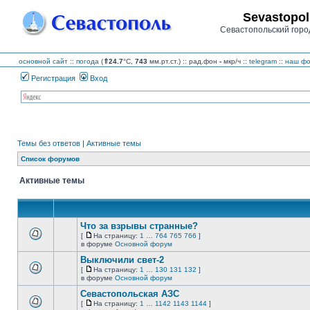
Sevastopol
Севастопольский горо
основной сайт
::
погода
(
⇑24.7
°C,
743
мм.рт.ст.) :: рад.фон
-
мкр/ч
::
telegram
::
наш фо
Регистрация
Вход
Темы без ответов
|
Активные темы
Список форумов
Активные темы
Что за взрывы странные?
[
На страницу:
1
…
764
765
766
]
На
В
в форуме
Основной форум
страницу
этой
Выключили свет-2
теме
нет
[
На страницу:
1
…
130
131
132
]
новых
На
В
в форуме
Основной форум
непрочитанных
страницу
этой
сообщений.
Севастопольская АЗС
теме
нет
[
На страницу:
1
…
1142
1143
1144
]
новых
На