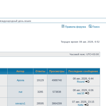
 Международный день кошек
Правила форума
Поиск
Текущее время: 08 авг, 2026, 6:52
Часовой пояс:
UTC+03:00
Автор
Ответы
Просмотры
Последнее сообщение
08 авг, 2026, 6:44
Арола
19129
4988740
Round
Перейти
к
последнему
08 авг, 2026, 6:06
nut
3285
573838
сообщению
aaz10
Перейти
к
последнему
07 авг, 2026, 23:15
sevazs1
28595
3864299
сообщению
hotty