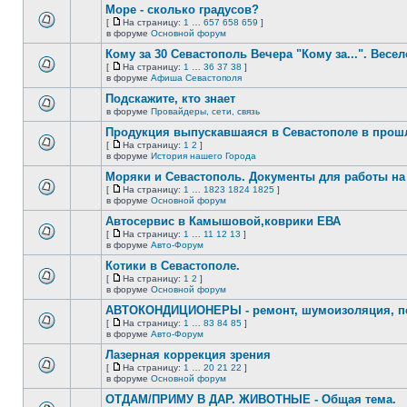
сообщений.
Море - сколько градусов?
теме
нет
[
На страницу:
1
…
657
658
659
]
новых
На
В
в форуме
Основной форум
непрочитанных
страницу
этой
сообщений.
Кому за 30 Севастополь Вечера "Кому за...". Весел
теме
нет
[
На страницу:
1
…
36
37
38
]
новых
На
В
в форуме
Афиша Севастополя
непрочитанных
страницу
этой
сообщений.
Подскажите, кто знает
теме
нет
в форуме
Провайдеры, сети, связь
В
новых
этой
непрочитанных
Продукция выпускавшаяся в Севастополе в про
теме
сообщений.
[
На страницу:
1
2
]
нет
На
В
в форуме
История нашего Города
новых
страницу
этой
непрочитанных
Моряки и Севастополь. Документы для работы на 
теме
сообщений.
нет
[
На страницу:
1
…
1823
1824
1825
]
новых
На
В
в форуме
Основной форум
непрочитанных
страницу
этой
сообщений.
Автосервис в Камышовой,коврики ЕВА
теме
нет
[
На страницу:
1
…
11
12
13
]
новых
На
В
в форуме
Авто-Форум
непрочитанных
страницу
этой
сообщений.
Котики в Севастополе.
теме
нет
[
На страницу:
1
2
]
новых
На
В
в форуме
Основной форум
непрочитанных
страницу
этой
сообщений.
АВТОКОНДИЦИОНЕРЫ - ремонт, шумоизоляция, пе
теме
нет
[
На страницу:
1
…
83
84
85
]
новых
На
В
в форуме
Авто-Форум
непрочитанных
страницу
этой
сообщений.
Лазерная коррекция зрения
теме
нет
[
На страницу:
1
…
20
21
22
]
новых
На
В
в форуме
Основной форум
непрочитанных
страницу
этой
сообщений.
ОТДАМ/ПРИМУ В ДАР. ЖИВОТНЫЕ - Общая тема.
теме