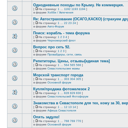
непрочитанных
страницу
этой
сообщений.
Однодневные походы по Крыму. Не коммерция.
теме
нет
[
На страницу:
1
…
1192
1193
1194
]
новых
На
В
в форуме
Хобби / Увлечения
непрочитанных
страницу
этой
сообщений.
Re: Автострахование (ОСАГО,КАСКО) (страхуем дру
теме
нет
[
На страницу:
1
…
22
23
24
]
новых
На
В
в форуме
Авто-Форум
непрочитанных
страницу
этой
сообщений.
Поиск: корабль - тема форума
теме
нет
[
На страницу:
1
2
3
4
]
новых
На
В
в форуме
Черноморский флот
непрочитанных
страницу
этой
сообщений.
Вопрос про сеть 92.
теме
нет
[
На страницу:
1
2
3
]
новых
На
В
в форуме
Провайдеры, сети, связь
непрочитанных
страницу
этой
сообщений.
Репетиторы. Цены, отзывы[единая тема]
теме
нет
[
На страницу:
1
…
564
565
566
]
новых
На
В
в форуме
Севастопольские мамы
непрочитанных
страницу
этой
сообщений.
Морской транспорт города
теме
нет
[
На страницу:
1
…
303
304
305
]
новых
На
В
в форуме
Основной форум
непрочитанных
страницу
этой
сообщений.
Купля/продажа фотожелезок 2
теме
нет
[
На страницу:
1
…
828
829
830
]
новых
На
В
в форуме
Севастопольский Фотофорум
непрочитанных
страницу
этой
сообщений.
Знакомства в Севастополе для тех, кому за 30, верне
теме
нет
[
На страницу:
1
…
12
13
14
]
новых
На
В
в форуме
Афиша Севастополя
непрочитанных
страницу
этой
сообщений.
Опять задуло!
теме
нет
[
На страницу:
1
…
768
769
770
]
новых
На
В
в форуме
Основной форум
непрочитанных
страницу
этой