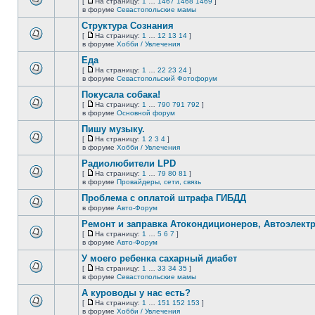
[
На страницу:
1
…
1467
1468
1469
]
нет
На
В
в форуме
Севастопольские мамы
новых
страницу
этой
непрочитанных
Структура Сознания
теме
сообщений.
нет
[
На страницу:
1
…
12
13
14
]
новых
На
В
в форуме
Хобби / Увлечения
непрочитанных
страницу
этой
сообщений.
Еда
теме
нет
[
На страницу:
1
…
22
23
24
]
новых
На
В
в форуме
Севастопольский Фотофорум
непрочитанных
страницу
этой
сообщений.
Покусала собака!
теме
нет
[
На страницу:
1
…
790
791
792
]
новых
На
В
в форуме
Основной форум
непрочитанных
страницу
этой
сообщений.
Пишу музыку.
теме
нет
[
На страницу:
1
2
3
4
]
новых
На
В
в форуме
Хобби / Увлечения
непрочитанных
страницу
этой
сообщений.
Радиолюбители LPD
теме
нет
[
На страницу:
1
…
79
80
81
]
новых
На
В
в форуме
Провайдеры, сети, связь
непрочитанных
страницу
этой
сообщений.
Проблема с оплатой штрафа ГИБДД
теме
нет
в форуме
Авто-Форум
В
новых
этой
непрочитанных
Ремонт и заправка Атокондиционеров, Автоэлект
теме
сообщений.
[
На страницу:
1
…
5
6
7
]
нет
На
В
в форуме
Авто-Форум
новых
страницу
этой
непрочитанных
У моего ребенка сахарный диабет
теме
сообщений.
нет
[
На страницу:
1
…
33
34
35
]
новых
На
В
в форуме
Севастопольские мамы
непрочитанных
страницу
этой
сообщений.
А куроводы у нас есть?
теме
нет
[
На страницу:
1
…
151
152
153
]
новых
На
В
в форуме
Хобби / Увлечения