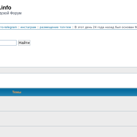
.info
дской Форум
то-telegram
::
инстаграм
::
размещение топ-тем
:: В этот день 24 года назад был основан
Темы