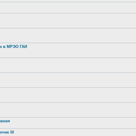
ии в МРЭО ГАИ
жения
чек III