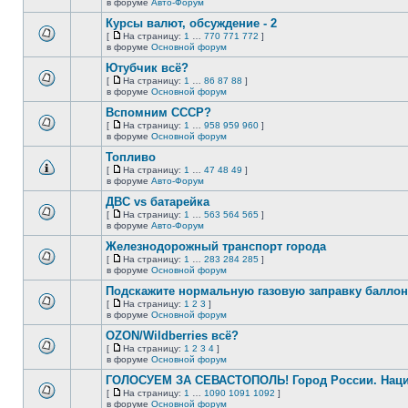
В
в форуме
Авто-Форум
непрочитанных
страницу
этой
сообщений.
Курсы валют, обсуждение - 2
теме
нет
[
На страницу:
1
…
770
771
772
]
новых
На
В
в форуме
Основной форум
непрочитанных
страницу
этой
сообщений.
Ютубчик всё?
теме
нет
[
На страницу:
1
…
86
87
88
]
новых
На
В
в форуме
Основной форум
непрочитанных
страницу
этой
сообщений.
Вспомним СССР?
теме
нет
[
На страницу:
1
…
958
959
960
]
новых
На
В
в форуме
Основной форум
непрочитанных
страницу
этой
сообщений.
Топливо
теме
нет
[
На страницу:
1
…
47
48
49
]
новых
На
В
в форуме
Авто-Форум
непрочитанных
страницу
этой
сообщений.
ДВС vs батарейка
теме
нет
[
На страницу:
1
…
563
564
565
]
новых
На
В
в форуме
Авто-Форум
непрочитанных
страницу
этой
сообщений.
Железнодорожный транспорт города
теме
нет
[
На страницу:
1
…
283
284
285
]
новых
На
В
в форуме
Основной форум
непрочитанных
страницу
этой
сообщений.
Подскажите нормальную газовую заправку баллон
теме
нет
[
На страницу:
1
2
3
]
новых
На
В
в форуме
Основной форум
непрочитанных
страницу
этой
сообщений.
OZON/Wildberries всё?
теме
нет
[
На страницу:
1
2
3
4
]
новых
На
В
в форуме
Основной форум
непрочитанных
страницу
этой
сообщений.
ГОЛОСУЕМ ЗА СЕВАСТОПОЛЬ! Город России. Нац
теме
нет
[
На страницу:
1
…
1090
1091
1092
]
новых
На
В
в форуме
Основной форум