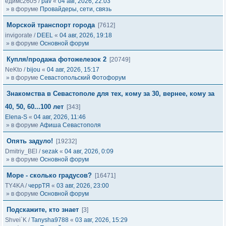
едимс2605
/
pav
«
04 авг, 2026, 22:03
» в форуме
Провайдеры, сети, связь
Морской транспорт города
[7612]
invigorate
/
DEEL
«
04 авг, 2026, 19:18
» в форуме
Основной форум
Купля/продажа фотожелезок 2
[20749]
NeKto
/
bijou
«
04 авг, 2026, 15:17
» в форуме
Севастопольский Фотофорум
Знакомства в Севастополе для тех, кому за 30, вернее, кому за
40, 50, 60...100 лет
[343]
Elena-S
«
04 авг, 2026, 11:46
» в форуме
Афиша Севастополя
Опять задуло!
[19232]
Dmitriy_BEl
/
sezak
«
04 авг, 2026, 0:09
» в форуме
Основной форум
Море - сколько градусов?
[16471]
TY4KA
/
черрТЯ
«
03 авг, 2026, 23:00
» в форуме
Основной форум
Подскажите, кто знает
[3]
Shvei`K
/
Tanysha9788
«
03 авг, 2026, 15:29