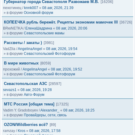
Губернатор города Севастополя Развожаев М.В.
[16206]
пехотинец
/
knnk007
«
08 авг, 2026, 21:39
» в форуме
Основной форум
КОПЕЕЧКА рубль бережёт. Рецепты экономии мамочек III
[36726]
BRюNETKA
/
ЕленаШадрина
«
08 авг, 2026, 20:06
» в форуме
Севастопольские мамы
Рассветы / закаты )
[3981]
VadZila
/
AngelinaAngel
«
08 авг, 2026, 19:54
» в форуме
Севастопольский Фотофорум
В мире животных
[8059]
прохожий
/
AngelinaAngel
«
08 авг, 2026, 19:52
» в форуме
Севастопольский Фотофорум
Севастопольская АЗС
[28597]
sevazs1
«
08 авг, 2026, 19:28
» в форуме
Авто-Форум
МТС Россия [общая тема]
[17325]
Vadim Y. Gradoboyev
/
Alexander_
«
08 авг, 2026, 18:25
» в форуме
Провайдеры, сети, связь
OZON/Wildberries всё?
[89]
ramzay
/
Kros
«
08 авг, 2026, 17:58