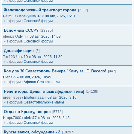
» в форуме
Основной форум
Железнодорожный транспорт города
[7117]
Palm3R
/
Алёнушка 07
«
08 авг, 2026, 16:11
» в форуме
Основной форум
Вспомним СССР?
[23985]
olegps
/
Advin
«
08 авг, 2026, 14:08
» в форуме
Основной форум
Догазификация
[5]
Tox123
/
aaz10
«
08 авг, 2026, 11:39
» в форуме
Основной форум
Кому за 30 Севастополь Вечера "Кому за...". Весело!
[947]
Elena-S
«
08 авг, 2026, 10:45
» в форуме
Афиша Севастополя
Репетиторы. Цены, отзывы[единая тема]
[14139]
green eyes
/
Ekaterinaaa
«
08 авг, 2026, 9:16
» в форуме
Севастопольские мамы
Отдых в Крыму, вопрос
[5778]
Игорь7000
/
aleks77
«
08 авг, 2026, 8:43
» в форуме
Основной форум
Курсы валют, обсуждение - 2
[19297]