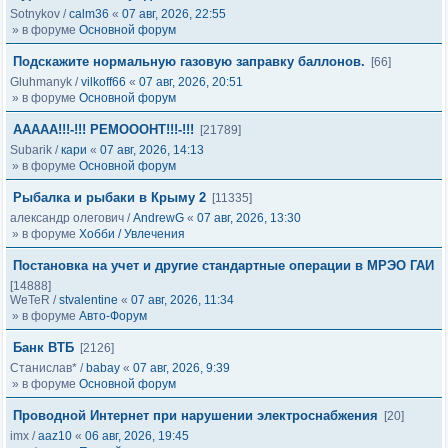
Sotnykov
/
calm36
«
07 авг, 2026, 22:55
» в форуме
Основной форум
Подскажите нормальную газовую заправку баллонов.
[66]
Gluhmanyk
/
vilkoff66
«
07 авг, 2026, 20:51
» в форуме
Основной форум
ААААА!!!-!!! РЕМОООНТ!!!-!!!
[21789]
Subarik
/
кари
«
07 авг, 2026, 14:13
» в форуме
Основной форум
Рыбалка и рыбаки в Крыму 2
[11335]
александр олегович
/
AndrewG
«
07 авг, 2026, 13:30
» в форуме
Хобби / Увлечения
Постановка на учет и другие стандартные операции в МРЭО ГАИ
[14888]
WeTeR
/
stvalentine
«
07 авг, 2026, 11:34
» в форуме
Авто-Форум
Банк ВТБ
[2126]
Станислав*
/
babay
«
07 авг, 2026, 9:39
» в форуме
Основной форум
Проводной Интернет при нарушении электроснабжения
[20]
imx
/
aaz10
«
06 авг, 2026, 19:45