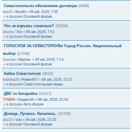
Севастопольгаз обновление договора
[4398]
kas32
/
Bandit
«
09 авг, 2026, 7:55
» в форуме
Основной форум
Что за взрывы странные?
[19208]
Арола
/
Тео
«
09 авг, 2026, 7:51
» в форуме
Основной форум
ГОЛОСУЕМ ЗА СЕВАСТОПОЛЬ! Город России. Национальный
выбор
[27286]
lasunya
/
Ирусик-
«
09 авг, 2026, 7:14
» в форуме
Основной форум
бабки Севастополя
[3033]
kalinka28
/
Роман457
«
08 авг, 2026, 23:27
» в форуме
Севастопольские мамы
ДВС vs батарейка
[14117]
TYMAH
/
КадватиК
«
08 авг, 2026, 22:45
» в форуме
Авто-Форум
Донецк, Луганск. Началось.
[15790]
aaz10
/
uuu
«
08 авг, 2026, 22:33
» в форуме
Основной форум