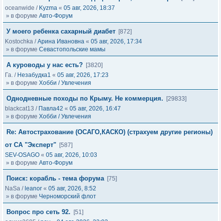
oceanwide
/
Kyzma
«
05 авг, 2026, 18:37
» в форуме
Авто-Форум
У моего ребенка сахарный диабет
[872]
Kostochka
/
Арина Ивановна
«
05 авг, 2026, 17:34
» в форуме
Севастопольские мамы
А куроводы у нас есть?
[3820]
Га.
/
Незабудка1
«
05 авг, 2026, 17:23
» в форуме
Хобби / Увлечения
Однодневные походы по Крыму. Не коммерция.
[29833]
blackcat13
/
Павла42
«
05 авг, 2026, 16:47
» в форуме
Хобби / Увлечения
Re: Автострахование (ОСАГО,КАСКО) (страхуем другие регионы)
от СА "Эксперт"
[587]
SEV-OSAGO
«
05 авг, 2026, 10:03
» в форуме
Авто-Форум
Поиск: корабль - тема форума
[75]
NaSa
/
leanor
«
05 авг, 2026, 8:52
» в форуме
Черноморский флот
Вопрос про сеть 92.
[51]