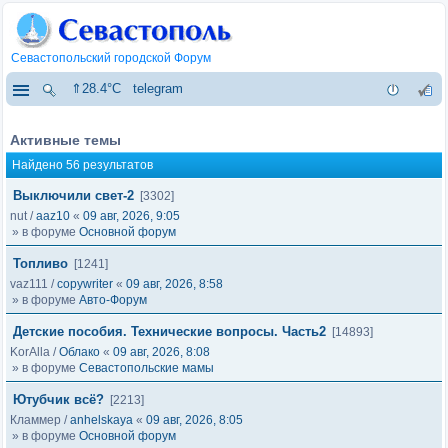
Севастопольский городской Форум
⇑28.4°C
telegram
Активные темы
Найдено 56 результатов
Выключили свет-2
[3302]
nut
/
aaz10
«
09 авг, 2026, 9:05
» в форуме
Основной форум
Топливо
[1241]
vaz111
/
copywriter
«
09 авг, 2026, 8:58
» в форуме
Авто-Форум
Детские пособия. Технические вопросы. Часть2
[14893]
KorAlla
/
Облако
«
09 авг, 2026, 8:08
» в форуме
Севастопольские мамы
Ютубчик всё?
[2213]
Кламмер
/
anhelskaya
«
09 авг, 2026, 8:05
» в форуме
Основной форум