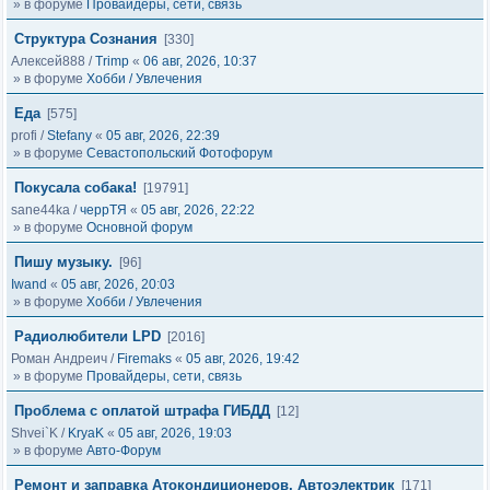
» в форуме
Провайдеры, сети, связь
Структура Сознания
[330]
Алексей888
/
Trimp
«
06 авг, 2026, 10:37
» в форуме
Хобби / Увлечения
Еда
[575]
profi
/
Stefany
«
05 авг, 2026, 22:39
» в форуме
Севастопольский Фотофорум
Покусала собака!
[19791]
sane44ka
/
черрТЯ
«
05 авг, 2026, 22:22
» в форуме
Основной форум
Пишу музыку.
[96]
Iwand
«
05 авг, 2026, 20:03
» в форуме
Хобби / Увлечения
Радиолюбители LPD
[2016]
Роман Андреич
/
Firemaks
«
05 авг, 2026, 19:42
» в форуме
Провайдеры, сети, связь
Проблема с оплатой штрафа ГИБДД
[12]
Shvei`K
/
KryaK
«
05 авг, 2026, 19:03
» в форуме
Авто-Форум
Ремонт и заправка Атокондиционеров, Автоэлектрик
[171]