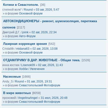
Котики в Севастополе.
[36]
степной волк*
/
Round
«
03 авг, 2026, 5:47
» в форуме
Основной форум
АВТОКОНДИЦИОНЕРЫ - ремонт, шумоизоляция, перетяжка
салонов
[2117]
Дмитрий Д.Г.
/
joink
«
02 авг, 2026, 22:34
» в форуме
Авто-Форум
Лазерная коррекция зрения
[542]
Cristalith
/
midana63
«
02 авг, 2026, 13:08
» в форуме
Основной форум
ОТДАМ/ПРИМУ В ДАР. ЖИВОТНЫЕ - Общая тема.
[1526]
инна костюк
/
Lisenok09
«
02 авг, 2026, 11:43
» в форуме
Хобби / Увлечения
Насекомые
[1666]
Andy_S
/
Round
«
01 авг, 2026, 19:31
» в форуме
Севастопольский Фотофорум
В мире животных
[8058]
прохожий
/
AngelinaAngel
«
31 июл, 2026, 20:48
» в форуме
Севастопольский Фотофорум