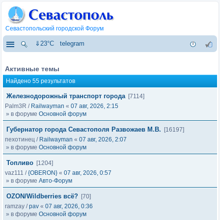
Севастопольский городской Форум
⇓23°C
telegram
Активные темы
Найдено 55 результатов
Железнодорожный транспорт города
[7114]
Palm3R
/
Railwayman
«
07 авг, 2026, 2:15
» в форуме
Основной форум
Губернатор города Севастополя Развожаев М.В.
[16197]
пехотинец
/
Railwayman
«
07 авг, 2026, 2:07
» в форуме
Основной форум
Топливо
[1204]
vaz111
/
{OBERON}
«
07 авг, 2026, 0:57
» в форуме
Авто-Форум
OZON/Wildberries всё?
[70]
ramzay
/
pav
«
07 авг, 2026, 0:36
» в форуме
Основной форум