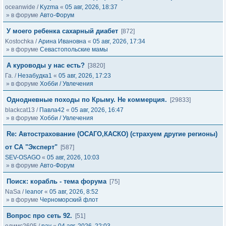
oceanwide
/
Kyzma
«
05 авг, 2026, 18:37
» в форуме
Авто-Форум
У моего ребенка сахарный диабет
[872]
Kostochka
/
Арина Ивановна
«
05 авг, 2026, 17:34
» в форуме
Севастопольские мамы
А куроводы у нас есть?
[3820]
Га.
/
Незабудка1
«
05 авг, 2026, 17:23
» в форуме
Хобби / Увлечения
Однодневные походы по Крыму. Не коммерция.
[29833]
blackcat13
/
Павла42
«
05 авг, 2026, 16:47
» в форуме
Хобби / Увлечения
Re: Автострахование (ОСАГО,КАСКО) (страхуем другие регионы)
от СА "Эксперт"
[587]
SEV-OSAGO
«
05 авг, 2026, 10:03
» в форуме
Авто-Форум
Поиск: корабль - тема форума
[75]
NaSa
/
leanor
«
05 авг, 2026, 8:52
» в форуме
Черноморский флот
Вопрос про сеть 92.
[51]