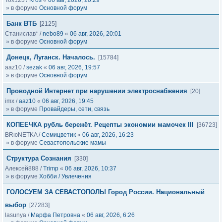
Tox123
/
Kros
«
06 авг, 2026, 20:29
» в форуме
Основной форум
Банк ВТБ
[2125]
Станислав*
/
nebo89
«
06 авг, 2026, 20:01
» в форуме
Основной форум
Донецк, Луганск. Началось.
[15784]
aaz10
/
sezak
«
06 авг, 2026, 19:57
» в форуме
Основной форум
Проводной Интернет при нарушении электроснабжения
[20]
imx
/
aaz10
«
06 авг, 2026, 19:45
» в форуме
Провайдеры, сети, связь
КОПЕЕЧКА рубль бережёт. Рецепты экономии мамочек III
[36723]
BRюNETKA
/
Семицветик
«
06 авг, 2026, 16:23
» в форуме
Севастопольские мамы
Структура Сознания
[330]
Алексей888
/
Trimp
«
06 авг, 2026, 10:37
» в форуме
Хобби / Увлечения
ГОЛОСУЕМ ЗА СЕВАСТОПОЛЬ! Город России. Национальный
выбор
[27283]
lasunya
/
Марфа Петровна
«
06 авг, 2026, 6:26