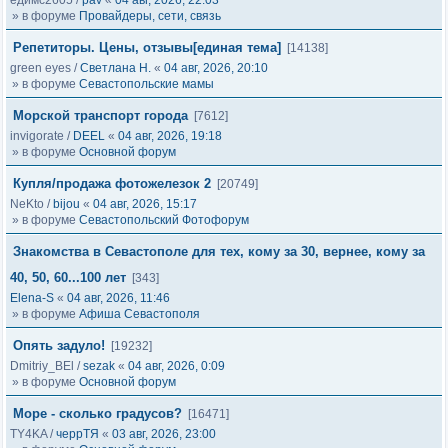
едимс2605
/
pav
«
04 авг, 2026, 22:03
» в форуме
Провайдеры, сети, связь
Репетиторы. Цены, отзывы[единая тема]
[14138]
green eyes
/
Светлана Н.
«
04 авг, 2026, 20:10
» в форуме
Севастопольские мамы
Морской транспорт города
[7612]
invigorate
/
DEEL
«
04 авг, 2026, 19:18
» в форуме
Основной форум
Купля/продажа фотожелезок 2
[20749]
NeKto
/
bijou
«
04 авг, 2026, 15:17
» в форуме
Севастопольский Фотофорум
Знакомства в Севастополе для тех, кому за 30, вернее, кому за
40, 50, 60...100 лет
[343]
Elena-S
«
04 авг, 2026, 11:46
» в форуме
Афиша Севастополя
Опять задуло!
[19232]
Dmitriy_BEl
/
sezak
«
04 авг, 2026, 0:09
» в форуме
Основной форум
Море - сколько градусов?
[16471]
TY4KA
/
черрТЯ
«
03 авг, 2026, 23:00