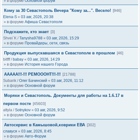
» в форуме
Основной форум
Кому за 30 Севастополь Вечера "Кому за...". Весело!
[946]
Elena-S
«
03 авг, 2026, 20:38
» в форуме
Афиша Севастополя
Подскажите, кто знает
[3]
Shvei`K
/
Tanysha9788
«
03 авг, 2026, 15:29
» в форуме
Провайдеры, сети, связь
Продукция выпускавшаяся в Севастополе в прошлом
[46]
bitfff
/
babay
«
03 авг, 2026, 14:29
» в форуме
История нашего Города
ААААА!!!-!!! РЕМОООНТ!!!-!!!
[21788]
Subarik
/
Олег Бачинский
«
03 авг, 2026, 11:12
» в форуме
Основной форум
Моряки и Севастополь. Документы для работы на 1.6.17 в
первом посте
[45603]
attyla
/
Sotnykov
«
03 авг, 2026, 9:52
» в форуме
Основной форум
Автосервис в Камышовой,коврики ЕВА
[302]
славуся
«
03 авг, 2026, 8:45
» в форуме
Авто-Форум