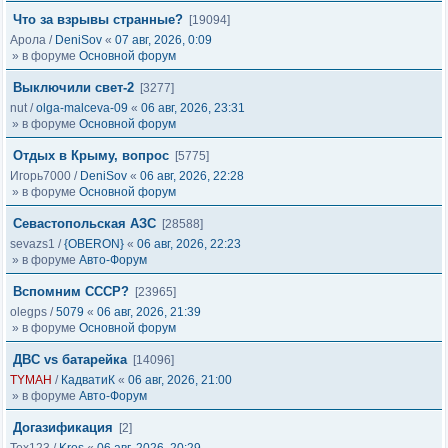
Что за взрывы странные?
[19094]
Арола
/
DeniSov
«
07 авг, 2026, 0:09
» в форуме
Основной форум
Выключили свет-2
[3277]
nut
/
olga-malceva-09
«
06 авг, 2026, 23:31
» в форуме
Основной форум
Отдых в Крыму, вопрос
[5775]
Игорь7000
/
DeniSov
«
06 авг, 2026, 22:28
» в форуме
Основной форум
Севастопольская АЗС
[28588]
sevazs1
/
{OBERON}
«
06 авг, 2026, 22:23
» в форуме
Авто-Форум
Вспомним СССР?
[23965]
olegps
/
5079
«
06 авг, 2026, 21:39
» в форуме
Основной форум
ДВС vs батарейка
[14096]
TYMAH
/
КадватиК
«
06 авг, 2026, 21:00
» в форуме
Авто-Форум
Догазификация
[2]