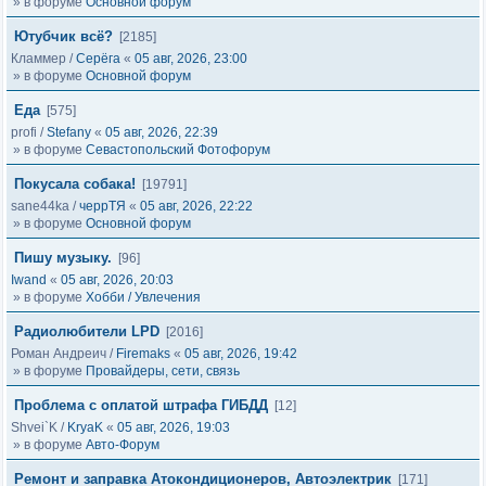
» в форуме
Основной форум
Ютубчик всё?
[2185]
Кламмер
/
Серёга
«
05 авг, 2026, 23:00
» в форуме
Основной форум
Еда
[575]
profi
/
Stefany
«
05 авг, 2026, 22:39
» в форуме
Севастопольский Фотофорум
Покусала собака!
[19791]
sane44ka
/
черрТЯ
«
05 авг, 2026, 22:22
» в форуме
Основной форум
Пишу музыку.
[96]
Iwand
«
05 авг, 2026, 20:03
» в форуме
Хобби / Увлечения
Радиолюбители LPD
[2016]
Роман Андреич
/
Firemaks
«
05 авг, 2026, 19:42
» в форуме
Провайдеры, сети, связь
Проблема с оплатой штрафа ГИБДД
[12]
Shvei`K
/
KryaK
«
05 авг, 2026, 19:03
» в форуме
Авто-Форум
Ремонт и заправка Атокондиционеров, Автоэлектрик
[171]