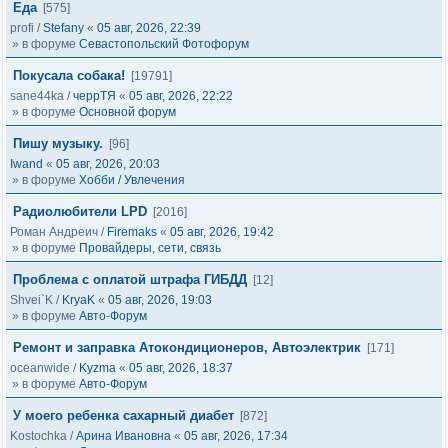
Еда
[575]
profi
/
Stefany
«
05 авг, 2026, 22:39
» в форуме
Севастопольский Фотофорум
Покусала собака!
[19791]
sane44ka
/
черрТЯ
«
05 авг, 2026, 22:22
» в форуме
Основной форум
Пишу музыку.
[96]
Iwand
«
05 авг, 2026, 20:03
» в форуме
Хобби / Увлечения
Радиолюбители LPD
[2016]
Роман Андреич
/
Firemaks
«
05 авг, 2026, 19:42
» в форуме
Провайдеры, сети, связь
Проблема с оплатой штрафа ГИБДД
[12]
Shvei`K
/
KryaK
«
05 авг, 2026, 19:03
» в форуме
Авто-Форум
Ремонт и заправка Атокондиционеров, Автоэлектрик
[171]
oceanwide
/
Kyzma
«
05 авг, 2026, 18:37
» в форуме
Авто-Форум
У моего ребенка сахарный диабет
[872]
Kostochka
/
Арина Ивановна
«
05 авг, 2026, 17:34