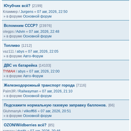
Ютубчик всё?
[2199]
Кламмер
/
Jurgens
«
07 авг, 2026, 22:50
» в форуме
Основной форум
Вспомним СССР?
[23976]
olegps
/
Advin
«
07 авг, 2026, 22:48
» в форуме
Основной форум
Топливо
[1212]
vaz111
/
abys
«
07 авг, 2026, 22:05
» в форуме
Авто-Форум
ДВС vs батарейка
[14103]
TYMAH
/
abys
«
07 авг, 2026, 22:00
» в форуме
Авто-Форум
Железнодорожный транспорт города
[7116]
Palm3R
/
Railwayman
«
07 авг, 2026, 21:10
» в форуме
Основной форум
Подскажите нормальную газовую заправку баллонов.
[66]
Gluhmanyk
/
vilkoff66
«
07 авг, 2026, 20:51
» в форуме
Основной форум
OZON/Wildberries всё?
[85]