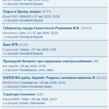
aaz10
/
sezak
«
07 авг, 2026, 11:26
» в форуме
Основной форум
Отдых в Крыму, вопрос
[5777]
Игорь7000
/
ANNA35
«
07 авг, 2026, 10:59
» в форуме
Основной форум
Губернатор города Севастополя Развожаев М.В.
[16203]
пехотинец
/
John_S
«
07 авг, 2026, 10:15
» в форуме
Основной форум
Банк ВТБ
[2126]
Станислав*
/
babay
«
07 авг, 2026, 9:39
» в форуме
Основной форум
Проводной Интернет при нарушении электроснабжения
[20]
imx
/
aaz10
«
06 авг, 2026, 19:45
» в форуме
Провайдеры, сети, связь
КОПЕЕЧКА рубль бережёт. Рецепты экономии мамочек III
[36723]
BRюNETKA
/
Семицветик
«
06 авг, 2026, 16:23
» в форуме
Севастопольские мамы
Структура Сознания
[330]
Алексей888
/
Trimp
«
06 авг, 2026, 10:37
» в форуме
Хобби / Увлечения