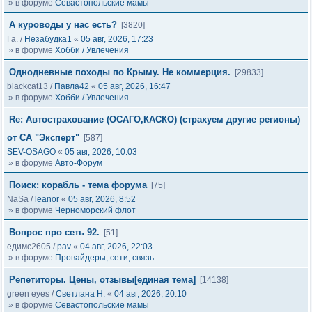
» в форуме
Севастопольские мамы
А куроводы у нас есть?
[3820]
Га.
/
Незабудка1
«
05 авг, 2026, 17:23
» в форуме
Хобби / Увлечения
Однодневные походы по Крыму. Не коммерция.
[29833]
blackcat13
/
Павла42
«
05 авг, 2026, 16:47
» в форуме
Хобби / Увлечения
Re: Автострахование (ОСАГО,КАСКО) (страхуем другие регионы)
от СА "Эксперт"
[587]
SEV-OSAGO
«
05 авг, 2026, 10:03
» в форуме
Авто-Форум
Поиск: корабль - тема форума
[75]
NaSa
/
leanor
«
05 авг, 2026, 8:52
» в форуме
Черноморский флот
Вопрос про сеть 92.
[51]
едимс2605
/
pav
«
04 авг, 2026, 22:03
» в форуме
Провайдеры, сети, связь
Репетиторы. Цены, отзывы[единая тема]
[14138]
green eyes
/
Светлана Н.
«
04 авг, 2026, 20:10
» в форуме
Севастопольские мамы