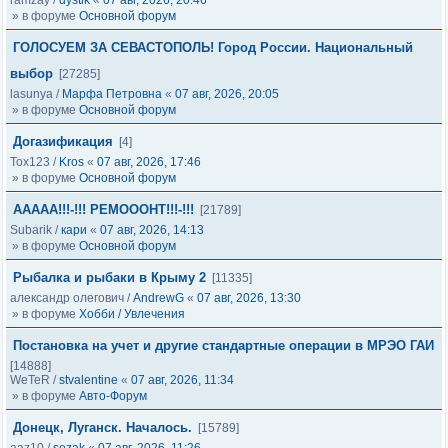
ramzay
/
dystik
«
07 авг, 2026, 20:46
» в форуме
Основной форум
ГОЛОСУЕМ ЗА СЕВАСТОПОЛЬ! Город России. Национальный
выбор
[27285]
lasunya
/
Марфа Петровна
«
07 авг, 2026, 20:05
» в форуме
Основной форум
Догазификация
[4]
Tox123
/
Kros
«
07 авг, 2026, 17:46
» в форуме
Основной форум
ААААА!!!-!!! РЕМОООНТ!!!-!!!
[21789]
Subarik
/
кари
«
07 авг, 2026, 14:13
» в форуме
Основной форум
Рыбалка и рыбаки в Крыму 2
[11335]
александр олегович
/
AndrewG
«
07 авг, 2026, 13:30
» в форуме
Хобби / Увлечения
Постановка на учет и другие стандартные операции в МРЭО ГАИ
[14888]
WeTeR
/
stvalentine
«
07 авг, 2026, 11:34
» в форуме
Авто-Форум
Донецк, Луганск. Началось.
[15789]