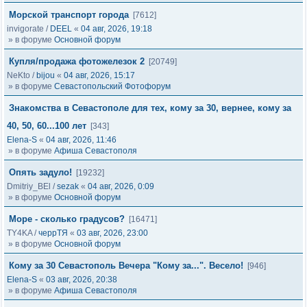
Морской транспорт города
[7612]
invigorate
/
DEEL
«
04 авг, 2026, 19:18
» в форуме
Основной форум
Купля/продажа фотожелезок 2
[20749]
NeKto
/
bijou
«
04 авг, 2026, 15:17
» в форуме
Севастопольский Фотофорум
Знакомства в Севастополе для тех, кому за 30, вернее, кому за
40, 50, 60...100 лет
[343]
Elena-S
«
04 авг, 2026, 11:46
» в форуме
Афиша Севастополя
Опять задуло!
[19232]
Dmitriy_BEl
/
sezak
«
04 авг, 2026, 0:09
» в форуме
Основной форум
Море - сколько градусов?
[16471]
TY4KA
/
черрТЯ
«
03 авг, 2026, 23:00
» в форуме
Основной форум
Кому за 30 Севастополь Вечера "Кому за...". Весело!
[946]
Elena-S
«
03 авг, 2026, 20:38
» в форуме
Афиша Севастополя