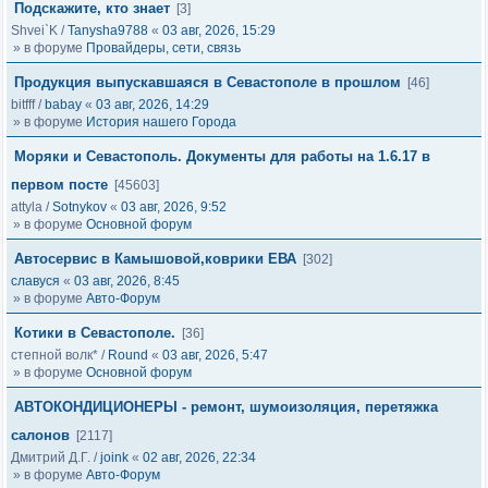
Подскажите, кто знает
[3]
Shvei`K
/
Tanysha9788
«
03 авг, 2026, 15:29
» в форуме
Провайдеры, сети, связь
Продукция выпускавшаяся в Севастополе в прошлом
[46]
bitfff
/
babay
«
03 авг, 2026, 14:29
» в форуме
История нашего Города
Моряки и Севастополь. Документы для работы на 1.6.17 в
первом посте
[45603]
attyla
/
Sotnykov
«
03 авг, 2026, 9:52
» в форуме
Основной форум
Автосервис в Камышовой,коврики ЕВА
[302]
славуся
«
03 авг, 2026, 8:45
» в форуме
Авто-Форум
Котики в Севастополе.
[36]
степной волк*
/
Round
«
03 авг, 2026, 5:47
» в форуме
Основной форум
АВТОКОНДИЦИОНЕРЫ - ремонт, шумоизоляция, перетяжка
салонов
[2117]
Дмитрий Д.Г.
/
joink
«
02 авг, 2026, 22:34
» в форуме
Авто-Форум