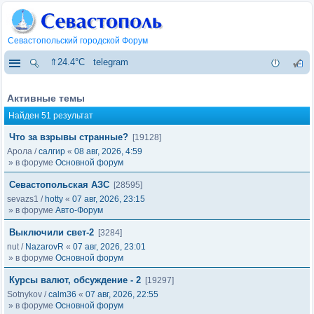
Севастопольский городской Форум
⇑24.4°C
telegram
Активные темы
Найден 51 результат
Что за взрывы странные?
[19128]
Арола
/
салгир
«
08 авг, 2026, 4:59
» в форуме
Основной форум
Севастопольская АЗС
[28595]
sevazs1
/
hotty
«
07 авг, 2026, 23:15
» в форуме
Авто-Форум
Выключили свет-2
[3284]
nut
/
NazarovR
«
07 авг, 2026, 23:01
» в форуме
Основной форум
Курсы валют, обсуждение - 2
[19297]
Sotnykov
/
calm36
«
07 авг, 2026, 22:55
» в форуме
Основной форум