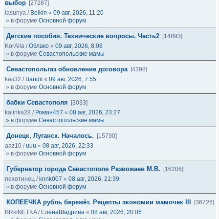
выбор
[27287]
lasunya
/
Belkin
«
09 авг, 2026, 11:20
» в форуме
Основной форум
Детские пособия. Технические вопросы. Часть2
[14893]
KorAlla
/
Облако
«
09 авг, 2026, 8:08
» в форуме
Севастопольские мамы
Севастопольгаз обновление договора
[4398]
kas32
/
Bandit
«
09 авг, 2026, 7:55
» в форуме
Основной форум
бабки Севастополя
[3033]
kalinka28
/
Роман457
«
08 авг, 2026, 23:27
» в форуме
Севастопольские мамы
Донецк, Луганск. Началось.
[15790]
aaz10
/
uuu
«
08 авг, 2026, 22:33
» в форуме
Основной форум
Губернатор города Севастополя Развожаев М.В.
[16206]
пехотинец
/
knnk007
«
08 авг, 2026, 21:39
» в форуме
Основной форум
КОПЕЕЧКА рубль бережёт. Рецепты экономии мамочек III
[36726]
BRюNETKA
/
ЕленаШадрина
«
08 авг, 2026, 20:06