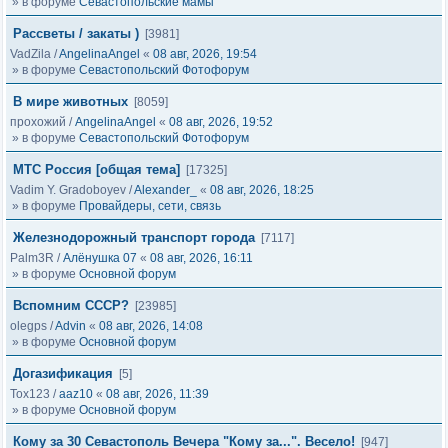
» в форуме
Севастопольские мамы
Рассветы / закаты )
[3981]
VadZila
/
AngelinaAngel
«
08 авг, 2026, 19:54
» в форуме
Севастопольский Фотофорум
В мире животных
[8059]
прохожий
/
AngelinaAngel
«
08 авг, 2026, 19:52
» в форуме
Севастопольский Фотофорум
МТС Россия [общая тема]
[17325]
Vadim Y. Gradoboyev
/
Alexander_
«
08 авг, 2026, 18:25
» в форуме
Провайдеры, сети, связь
Железнодорожный транспорт города
[7117]
Palm3R
/
Алёнушка 07
«
08 авг, 2026, 16:11
» в форуме
Основной форум
Вспомним СССР?
[23985]
olegps
/
Advin
«
08 авг, 2026, 14:08
» в форуме
Основной форум
Догазификация
[5]
Tox123
/
aaz10
«
08 авг, 2026, 11:39
» в форуме
Основной форум
Кому за 30 Севастополь Вечера "Кому за...". Весело!
[947]