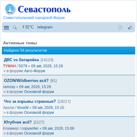
Севастопольский городской Форум
⇑32°C
telegram
Активные темы
Найдено 56 результатов
ДВС vs батарейка
[14123]
TYMAH
/
5079
«
09 авг, 2026, 15:28
» в форуме
Авто-Форум
OZON/Wildberries всё?
[91]
ramzay
«
09 авг, 2026, 15:28
» в форуме
Основной форум
Что за взрывы странные?
[19217]
Арола
/
VovaW
«
09 авг, 2026, 15:10
» в форуме
Основной форум
Ютубчик всё?
[2227]
Кламмер
/
copywriter
«
09 авг, 2026, 15:06
» в форуме
Основной форум