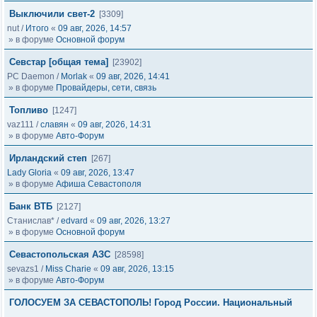
Выключили свет-2
[3309]
nut
/
Итого
«
09 авг, 2026, 14:57
» в форуме
Основной форум
Cевстар [общая тема]
[23902]
PC Daemon
/
Morlak
«
09 авг, 2026, 14:41
» в форуме
Провайдеры, сети, связь
Топливо
[1247]
vaz111
/
славян
«
09 авг, 2026, 14:31
» в форуме
Авто-Форум
Ирландский степ
[267]
Lady Gloria
«
09 авг, 2026, 13:47
» в форуме
Афиша Севастополя
Банк ВТБ
[2127]
Станислав*
/
edvard
«
09 авг, 2026, 13:27
» в форуме
Основной форум
Севастопольская АЗС
[28598]
sevazs1
/
Miss Charie
«
09 авг, 2026, 13:15
» в форуме
Авто-Форум
ГОЛОСУЕМ ЗА СЕВАСТОПОЛЬ! Город России. Национальный