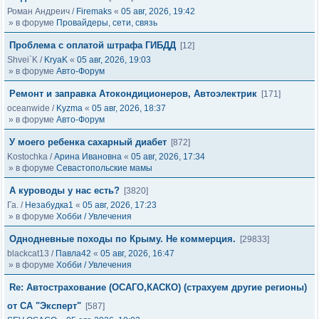
Роман Андреич
/
Firemaks
«
05 авг, 2026, 19:42
» в форуме
Провайдеры, сети, связь
Проблема с оплатой штрафа ГИБДД
[12]
Shvei`K
/
KryaK
«
05 авг, 2026, 19:03
» в форуме
Авто-Форум
Ремонт и заправка Атокондиционеров, Автоэлектрик
[171]
oceanwide
/
Kyzma
«
05 авг, 2026, 18:37
» в форуме
Авто-Форум
У моего ребенка сахарный диабет
[872]
Kostochka
/
Арина Ивановна
«
05 авг, 2026, 17:34
» в форуме
Севастопольские мамы
А куроводы у нас есть?
[3820]
Га.
/
Незабудка1
«
05 авг, 2026, 17:23
» в форуме
Хобби / Увлечения
Однодневные походы по Крыму. Не коммерция.
[29833]
blackcat13
/
Павла42
«
05 авг, 2026, 16:47
» в форуме
Хобби / Увлечения
Re: Автострахование (ОСАГО,КАСКО) (страхуем другие регионы)
от СА "Эксперт"
[587]