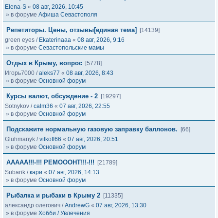
Elena-S
«
08 авг, 2026, 10:45
» в форуме
Афиша Севастополя
Репетиторы. Цены, отзывы[единая тема]
[14139]
green eyes
/
Ekaterinaaa
«
08 авг, 2026, 9:16
» в форуме
Севастопольские мамы
Отдых в Крыму, вопрос
[5778]
Игорь7000
/
aleks77
«
08 авг, 2026, 8:43
» в форуме
Основной форум
Курсы валют, обсуждение - 2
[19297]
Sotnykov
/
calm36
«
07 авг, 2026, 22:55
» в форуме
Основной форум
Подскажите нормальную газовую заправку баллонов.
[66]
Gluhmanyk
/
vilkoff66
«
07 авг, 2026, 20:51
» в форуме
Основной форум
ААААА!!!-!!! РЕМОООНТ!!!-!!!
[21789]
Subarik
/
кари
«
07 авг, 2026, 14:13
» в форуме
Основной форум
Рыбалка и рыбаки в Крыму 2
[11335]
александр олегович
/
AndrewG
«
07 авг, 2026, 13:30
» в форуме
Хобби / Увлечения