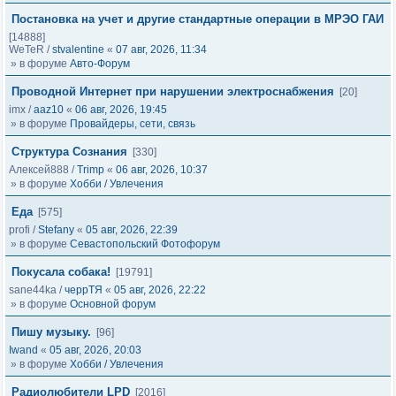
Постановка на учет и другие стандартные операции в МРЭО ГАИ
[14888]
WeTeR
/
stvalentine
«
07 авг, 2026, 11:34
» в форуме
Авто-Форум
Проводной Интернет при нарушении электроснабжения
[20]
imx
/
aaz10
«
06 авг, 2026, 19:45
» в форуме
Провайдеры, сети, связь
Структура Сознания
[330]
Алексей888
/
Trimp
«
06 авг, 2026, 10:37
» в форуме
Хобби / Увлечения
Еда
[575]
profi
/
Stefany
«
05 авг, 2026, 22:39
» в форуме
Севастопольский Фотофорум
Покусала собака!
[19791]
sane44ka
/
черрТЯ
«
05 авг, 2026, 22:22
» в форуме
Основной форум
Пишу музыку.
[96]
Iwand
«
05 авг, 2026, 20:03
» в форуме
Хобби / Увлечения
Радиолюбители LPD
[2016]