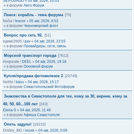
SEV-OSAGO
«
05 авг, 2026, 10:03
» в форуме
Авто-Форум
Поиск: корабль - тема форума
[75]
NaSa
/
leanor
«
05 авг, 2026, 8:52
» в форуме
Черноморский флот
Вопрос про сеть 92.
[51]
едимс2605
/
pav
«
04 авг, 2026, 22:03
» в форуме
Провайдеры, сети, связь
Морской транспорт города
[7612]
invigorate
/
DEEL
«
04 авг, 2026, 19:18
» в форуме
Основной форум
Купля/продажа фотожелезок 2
[20749]
NeKto
/
bijou
«
04 авг, 2026, 15:17
» в форуме
Севастопольский Фотофорум
Знакомства в Севастополе для тех, кому за 30, вернее, кому за
40, 50, 60...100 лет
[343]
Elena-S
«
04 авг, 2026, 11:46
» в форуме
Афиша Севастополя
Опять задуло!
[19232]
Dmitriy_BEl
/
sezak
«
04 авг, 2026, 0:09