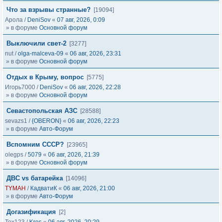
Что за взрывы странные?
[19094]
Арола
/
DeniSov
«
07 авг, 2026, 0:09
» в форуме
Основной форум
Выключили свет-2
[3277]
nut
/
olga-malceva-09
«
06 авг, 2026, 23:31
» в форуме
Основной форум
Отдых в Крыму, вопрос
[5775]
Игорь7000
/
DeniSov
«
06 авг, 2026, 22:28
» в форуме
Основной форум
Севастопольская АЗС
[28588]
sevazs1
/
{OBERON}
«
06 авг, 2026, 22:23
» в форуме
Авто-Форум
Вспомним СССР?
[23965]
olegps
/
5079
«
06 авг, 2026, 21:39
» в форуме
Основной форум
ДВС vs батарейка
[14096]
TYMAH
/
КадватиК
«
06 авг, 2026, 21:00
» в форуме
Авто-Форум
Догазификация
[2]