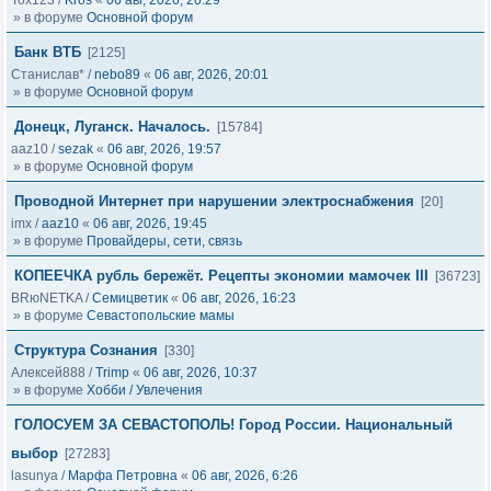
Tox123
/
Kros
«
06 авг, 2026, 20:29
» в форуме
Основной форум
Банк ВТБ
[2125]
Станислав*
/
nebo89
«
06 авг, 2026, 20:01
» в форуме
Основной форум
Донецк, Луганск. Началось.
[15784]
aaz10
/
sezak
«
06 авг, 2026, 19:57
» в форуме
Основной форум
Проводной Интернет при нарушении электроснабжения
[20]
imx
/
aaz10
«
06 авг, 2026, 19:45
» в форуме
Провайдеры, сети, связь
КОПЕЕЧКА рубль бережёт. Рецепты экономии мамочек III
[36723]
BRюNETKA
/
Семицветик
«
06 авг, 2026, 16:23
» в форуме
Севастопольские мамы
Структура Сознания
[330]
Алексей888
/
Trimp
«
06 авг, 2026, 10:37
» в форуме
Хобби / Увлечения
ГОЛОСУЕМ ЗА СЕВАСТОПОЛЬ! Город России. Национальный
выбор
[27283]
lasunya
/
Марфа Петровна
«
06 авг, 2026, 6:26