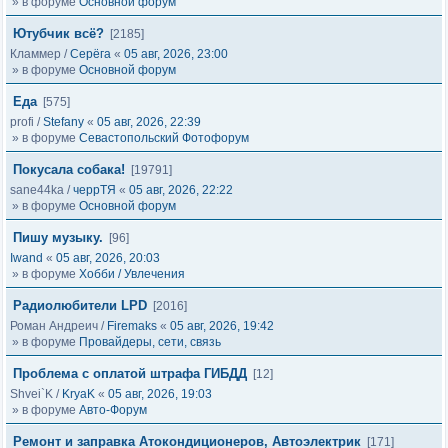
» в форуме
Основной форум
Ютубчик всё?
[2185]
Кламмер
/
Серёга
«
05 авг, 2026, 23:00
» в форуме
Основной форум
Еда
[575]
profi
/
Stefany
«
05 авг, 2026, 22:39
» в форуме
Севастопольский Фотофорум
Покусала собака!
[19791]
sane44ka
/
черрТЯ
«
05 авг, 2026, 22:22
» в форуме
Основной форум
Пишу музыку.
[96]
Iwand
«
05 авг, 2026, 20:03
» в форуме
Хобби / Увлечения
Радиолюбители LPD
[2016]
Роман Андреич
/
Firemaks
«
05 авг, 2026, 19:42
» в форуме
Провайдеры, сети, связь
Проблема с оплатой штрафа ГИБДД
[12]
Shvei`K
/
KryaK
«
05 авг, 2026, 19:03
» в форуме
Авто-Форум
Ремонт и заправка Атокондиционеров, Автоэлектрик
[171]