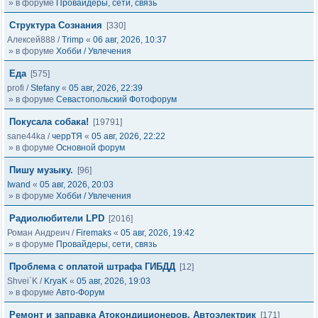
» в форуме
Провайдеры, сети, связь
Структура Сознания
[330]
Алексей888
/
Trimp
«
06 авг, 2026, 10:37
» в форуме
Хобби / Увлечения
Еда
[575]
profi
/
Stefany
«
05 авг, 2026, 22:39
» в форуме
Севастопольский Фотофорум
Покусала собака!
[19791]
sane44ka
/
черрТЯ
«
05 авг, 2026, 22:22
» в форуме
Основной форум
Пишу музыку.
[96]
Iwand
«
05 авг, 2026, 20:03
» в форуме
Хобби / Увлечения
Радиолюбители LPD
[2016]
Роман Андреич
/
Firemaks
«
05 авг, 2026, 19:42
» в форуме
Провайдеры, сети, связь
Проблема с оплатой штрафа ГИБДД
[12]
Shvei`K
/
KryaK
«
05 авг, 2026, 19:03
» в форуме
Авто-Форум
Ремонт и заправка Атокондиционеров, Автоэлектрик
[171]