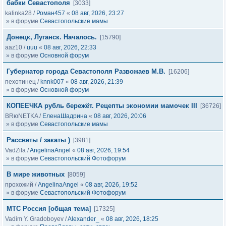
бабки Севастополя
[3033]
kalinka28
/
Роман457
«
08 авг, 2026, 23:27
» в форуме
Севастопольские мамы
Донецк, Луганск. Началось.
[15790]
aaz10
/
uuu
«
08 авг, 2026, 22:33
» в форуме
Основной форум
Губернатор города Севастополя Развожаев М.В.
[16206]
пехотинец
/
knnk007
«
08 авг, 2026, 21:39
» в форуме
Основной форум
КОПЕЕЧКА рубль бережёт. Рецепты экономии мамочек III
[36726]
BRюNETKA
/
ЕленаШадрина
«
08 авг, 2026, 20:06
» в форуме
Севастопольские мамы
Рассветы / закаты )
[3981]
VadZila
/
AngelinaAngel
«
08 авг, 2026, 19:54
» в форуме
Севастопольский Фотофорум
В мире животных
[8059]
прохожий
/
AngelinaAngel
«
08 авг, 2026, 19:52
» в форуме
Севастопольский Фотофорум
МТС Россия [общая тема]
[17325]
Vadim Y. Gradoboyev
/
Alexander_
«
08 авг, 2026, 18:25