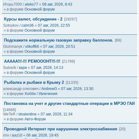
Игорь7000
/
aleks77
«
08 авг, 2026, 8:43
» в форуме
Основной форум
Курсы валют, обсуждение - 2
[19297]
Sotnykov
/
calm36
«
07 авг, 2026, 22:55
» в форуме
Основной форум
Подскажите нормальную газовую заправку баллонов.
[66]
Gluhmanyk
/
vilkoff66
«
07 авг, 2026, 20:51
» в форуме
Основной форум
ААААА!!!-!!! РЕМОООНТ!!!-!!!
[21789]
Subarik
/
кари
«
07 авг, 2026, 14:13
» в форуме
Основной форум
Рыбалка и рыбаки в Крыму 2
[11335]
александр олегович
/
AndrewG
«
07 авг, 2026, 13:30
» в форуме
Хобби / Увлечения
Постановка на учет и другие стандартные операции в МРЭО ГАИ
[14888]
WeTeR
/
stvalentine
«
07 авг, 2026, 11:34
» в форуме
Авто-Форум
Проводной Интернет при нарушении электроснабжения
[20]
imx
/
aaz10
«
06 авг, 2026, 19:45