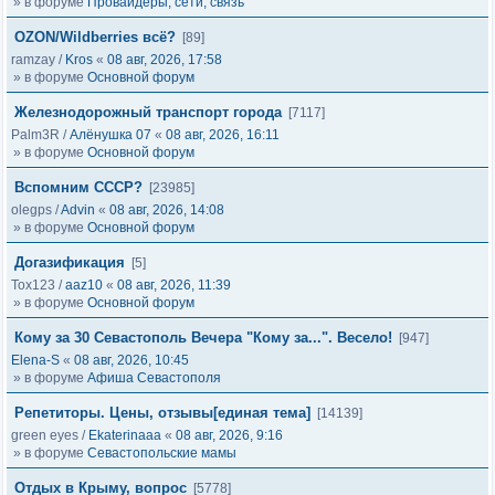
» в форуме
Провайдеры, сети, связь
OZON/Wildberries всё?
[89]
ramzay
/
Kros
«
08 авг, 2026, 17:58
» в форуме
Основной форум
Железнодорожный транспорт города
[7117]
Palm3R
/
Алёнушка 07
«
08 авг, 2026, 16:11
» в форуме
Основной форум
Вспомним СССР?
[23985]
olegps
/
Advin
«
08 авг, 2026, 14:08
» в форуме
Основной форум
Догазификация
[5]
Tox123
/
aaz10
«
08 авг, 2026, 11:39
» в форуме
Основной форум
Кому за 30 Севастополь Вечера "Кому за...". Весело!
[947]
Elena-S
«
08 авг, 2026, 10:45
» в форуме
Афиша Севастополя
Репетиторы. Цены, отзывы[единая тема]
[14139]
green eyes
/
Ekaterinaaa
«
08 авг, 2026, 9:16
» в форуме
Севастопольские мамы
Отдых в Крыму, вопрос
[5778]