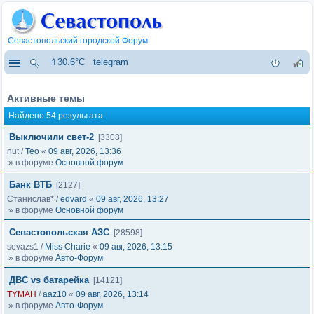
Севастопольский городской Форум
⇑30.6°C
telegram
Активные темы
Найдено 54 результата
Выключили свет-2
[3308]
nut
/
Тео
«
09 авг, 2026, 13:36
» в форуме
Основной форум
Банк ВТБ
[2127]
Станислав*
/
edvard
«
09 авг, 2026, 13:27
» в форуме
Основной форум
Севастопольская АЗС
[28598]
sevazs1
/
Miss Charie
«
09 авг, 2026, 13:15
» в форуме
Авто-Форум
ДВС vs батарейка
[14121]
TYMAH
/
aaz10
«
09 авг, 2026, 13:14
» в форуме
Авто-Форум