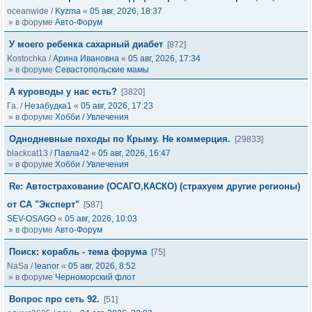
oceanwide
/
Kyzma
«
05 авг, 2026, 18:37
» в форуме
Авто-Форум
У моего ребенка сахарный диабет
[872]
Kostochka
/
Арина Ивановна
«
05 авг, 2026, 17:34
» в форуме
Севастопольские мамы
А куроводы у нас есть?
[3820]
Га.
/
Незабудка1
«
05 авг, 2026, 17:23
» в форуме
Хобби / Увлечения
Однодневные походы по Крыму. Не коммерция.
[29833]
blackcat13
/
Павла42
«
05 авг, 2026, 16:47
» в форуме
Хобби / Увлечения
Re: Автострахование (ОСАГО,КАСКО) (страхуем другие регионы)
от СА "Эксперт"
[587]
SEV-OSAGO
«
05 авг, 2026, 10:03
» в форуме
Авто-Форум
Поиск: корабль - тема форума
[75]
NaSa
/
leanor
«
05 авг, 2026, 8:52
» в форуме
Черноморский флот
Вопрос про сеть 92.
[51]