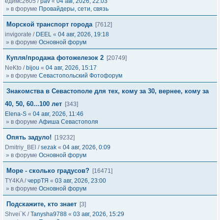
едимс2605
/
pav
«
04 авг, 2026, 22:03
» в форуме
Провайдеры, сети, связь
Морской транспорт города
[7612]
invigorate
/
DEEL
«
04 авг, 2026, 19:18
» в форуме
Основной форум
Купля/продажа фотожелезок 2
[20749]
NeKto
/
bijou
«
04 авг, 2026, 15:17
» в форуме
Севастопольский Фотофорум
Знакомства в Севастополе для тех, кому за 30, вернее, кому за
40, 50, 60...100 лет
[343]
Elena-S
«
04 авг, 2026, 11:46
» в форуме
Афиша Севастополя
Опять задуло!
[19232]
Dmitriy_BEl
/
sezak
«
04 авг, 2026, 0:09
» в форуме
Основной форум
Море - сколько градусов?
[16471]
TY4KA
/
черрТЯ
«
03 авг, 2026, 23:00
» в форуме
Основной форум
Подскажите, кто знает
[3]
Shvei`K
/
Tanysha9788
«
03 авг, 2026, 15:29