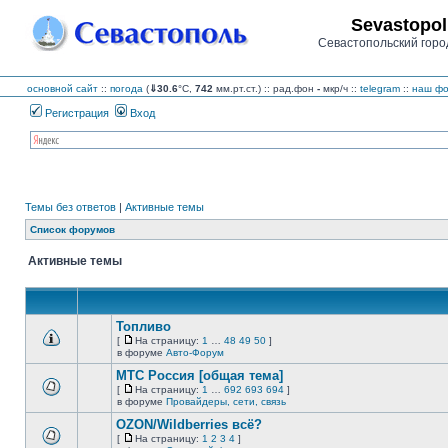
Sevastopol
Севастопольский горо
основной сайт
::
погода
(
⇓30.6
°C,
742
мм.рт.ст.) :: рад.фон
-
мкр/ч
::
telegram
::
наш фо
Регистрация
Вход
Темы без ответов
|
Активные темы
Список форумов
Активные темы
Топливо
[
На страницу:
1
…
48
49
50
]
На
В
в форуме
Авто-Форум
страницу
этой
МТС Россия [общая тема]
теме
нет
[
На страницу:
1
…
692
693
694
]
новых
На
В
в форуме
Провайдеры, сети, связь
непрочитанных
страницу
этой
сообщений.
OZON/Wildberries всё?
теме
нет
[
На страницу:
1
2
3
4
]
новых
На