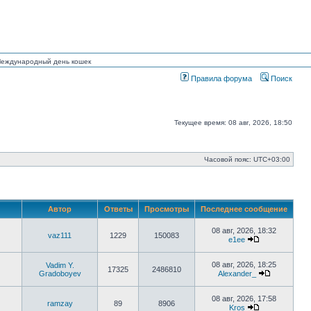
 Международный день кошек
Правила форума
Поиск
Текущее время: 08 авг, 2026, 18:50
Часовой пояс:
UTC+03:00
Автор
Ответы
Просмотры
Последнее сообщение
08 авг, 2026, 18:32
vaz111
1229
150083
e1ee
Перейти
к
последнему
08 авг, 2026, 18:25
Vadim Y.
17325
2486810
сообщению
Gradoboyev
Alexander_
Перейти
к
последнем
08 авг, 2026, 17:58
ramzay
89
8906
сообщени
Kros