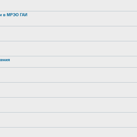
ии в МРЭО ГАИ
жения