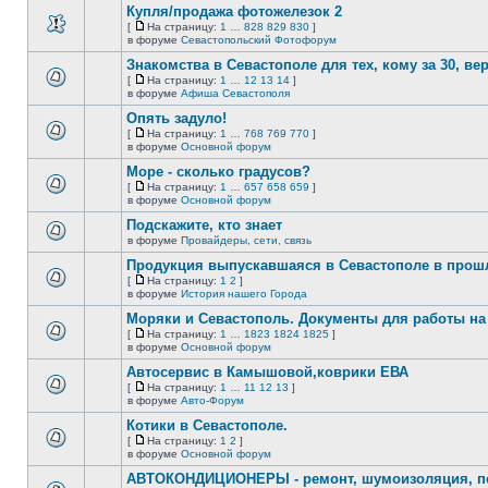
сообщений.
Купля/продажа фотожелезок 2
теме
нет
[
На страницу:
1
…
828
829
830
]
новых
На
В
в форуме
Севастопольский Фотофорум
непрочитанных
страницу
этой
сообщений.
Знакомства в Севастополе для тех, кому за 30, верне
теме
нет
[
На страницу:
1
…
12
13
14
]
новых
На
В
в форуме
Афиша Севастополя
непрочитанных
страницу
этой
сообщений.
Опять задуло!
теме
нет
[
На страницу:
1
…
768
769
770
]
новых
На
В
в форуме
Основной форум
непрочитанных
страницу
этой
сообщений.
Море - сколько градусов?
теме
нет
[
На страницу:
1
…
657
658
659
]
новых
На
В
в форуме
Основной форум
непрочитанных
страницу
этой
сообщений.
Подскажите, кто знает
теме
нет
в форуме
Провайдеры, сети, связь
В
новых
этой
непрочитанных
Продукция выпускавшаяся в Севастополе в про
теме
сообщений.
[
На страницу:
1
2
]
нет
На
В
в форуме
История нашего Города
новых
страницу
этой
непрочитанных
Моряки и Севастополь. Документы для работы на 
теме
сообщений.
нет
[
На страницу:
1
…
1823
1824
1825
]
новых
На
В
в форуме
Основной форум
непрочитанных
страницу
этой
сообщений.
Автосервис в Камышовой,коврики ЕВА
теме
нет
[
На страницу:
1
…
11
12
13
]
новых
На
В
в форуме
Авто-Форум
непрочитанных
страницу
этой
сообщений.
Котики в Севастополе.
теме
нет
[
На страницу:
1
2
]
новых
На
В
в форуме
Основной форум
непрочитанных
страницу
этой
сообщений.
АВТОКОНДИЦИОНЕРЫ - ремонт, шумоизоляция, пе
теме