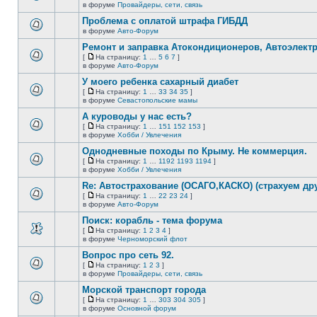
новых
На
В
в форуме
Провайдеры, сети, связь
непрочитанных
страницу
этой
сообщений.
Проблема с оплатой штрафа ГИБДД
теме
нет
в форуме
Авто-Форум
В
новых
этой
непрочитанных
Ремонт и заправка Атокондиционеров, Автоэлект
теме
сообщений.
[
На страницу:
1
…
5
6
7
]
нет
На
В
в форуме
Авто-Форум
новых
страницу
этой
непрочитанных
У моего ребенка сахарный диабет
теме
сообщений.
нет
[
На страницу:
1
…
33
34
35
]
новых
На
В
в форуме
Севастопольские мамы
непрочитанных
страницу
этой
сообщений.
А куроводы у нас есть?
теме
нет
[
На страницу:
1
…
151
152
153
]
новых
На
В
в форуме
Хобби / Увлечения
непрочитанных
страницу
этой
сообщений.
Однодневные походы по Крыму. Не коммерция.
теме
нет
[
На страницу:
1
…
1192
1193
1194
]
новых
На
В
в форуме
Хобби / Увлечения
непрочитанных
страницу
этой
сообщений.
Re: Автострахование (ОСАГО,КАСКО) (страхуем дру
теме
нет
[
На страницу:
1
…
22
23
24
]
новых
На
В
в форуме
Авто-Форум
непрочитанных
страницу
этой
сообщений.
Поиск: корабль - тема форума
теме
нет
[
На страницу:
1
2
3
4
]
новых
На
В
в форуме
Черноморский флот
непрочитанных
страницу
этой
сообщений.
Вопрос про сеть 92.
теме
нет
[
На страницу:
1
2
3
]
новых
На
В
в форуме
Провайдеры, сети, связь
непрочитанных
страницу
этой
сообщений.
Морской транспорт города
теме
нет
[
На страницу:
1
…
303
304
305
]
новых
На
В
в форуме
Основной форум
непрочитанных
страницу
этой