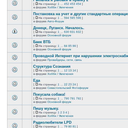
нет
[
На страницу:
1
…
452
453
454
]
новых
На
В
в форуме
Хобби / Увлечения
непрочитанных
страницу
этой
сообщений.
Постановка на учет и другие стандартные операц
теме
нет
[
На страницу:
1
…
594
595
596
]
новых
На
В
в форуме
Авто-Форум
непрочитанных
страницу
этой
сообщений.
Донецк, Луганск. Началось.
теме
нет
[
На страницу:
1
…
630
631
632
]
новых
На
В
в форуме
Основной форум
непрочитанных
страницу
этой
сообщений.
Банк ВТБ
теме
нет
[
На страницу:
1
…
84
85
86
]
новых
На
В
в форуме
Основной форум
непрочитанных
страницу
этой
сообщений.
Проводной Интернет при нарушении электроснаб
теме
нет
в форуме
Провайдеры, сети, связь
В
новых
этой
непрочитанных
Структура Сознания
теме
сообщений.
[
На страницу:
1
…
12
13
14
]
нет
На
В
в форуме
Хобби / Увлечения
новых
страницу
этой
непрочитанных
Еда
теме
сообщений.
нет
[
На страницу:
1
…
22
23
24
]
новых
На
В
в форуме
Севастопольский Фотофорум
непрочитанных
страницу
этой
сообщений.
Покусала собака!
теме
нет
[
На страницу:
1
…
790
791
792
]
новых
На
В
в форуме
Основной форум
непрочитанных
страницу
этой
сообщений.
Пишу музыку.
теме
нет
[
На страницу:
1
2
3
4
]
новых
На
В
в форуме
Хобби / Увлечения
непрочитанных
страницу
этой
сообщений.
Радиолюбители LPD
теме
нет
[
На страницу:
1
…
79
80
81
]