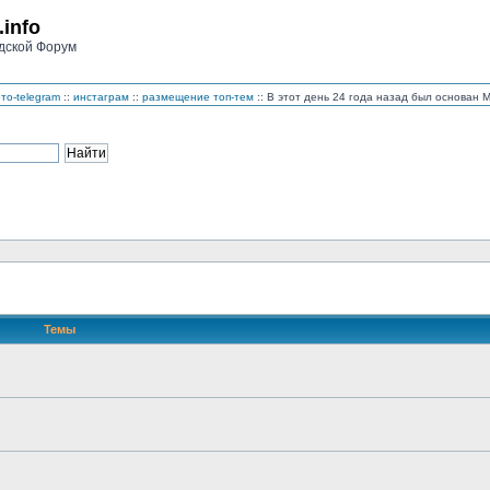
.info
дской Форум
то-telegram
::
инстаграм
::
размещение топ-тем
:: В этот день 24 года назад был основан
Темы