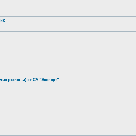
рик
гие регионы) от СА "Эксперт"