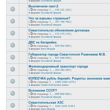
В
в форуме
Основной форум
непрочитанных
страницу
этой
сообщений.
Выключили свет-2
теме
нет
[
На страницу:
1
…
130
131
132
]
новых
На
В
в форуме
Основной форум
непрочитанных
страницу
этой
сообщений.
Что за взрывы странные?
теме
нет
[
На страницу:
1
…
767
768
769
]
новых
На
В
в форуме
Основной форум
непрочитанных
страницу
этой
сообщений.
Севастопольгаз обновление договора
теме
нет
[
На страницу:
1
…
174
175
176
]
новых
На
В
в форуме
Основной форум
непрочитанных
страницу
этой
сообщений.
ДВС vs батарейка
теме
нет
[
На страницу:
1
…
563
564
565
]
новых
На
В
в форуме
Авто-Форум
непрочитанных
страницу
этой
сообщений.
Губернатор города Севастополя Развожаев М.В.
теме
нет
[
На страницу:
1
…
647
648
649
]
новых
На
В
в форуме
Основной форум
непрочитанных
страницу
этой
сообщений.
Железнодорожный транспорт города
теме
нет
[
На страницу:
1
…
283
284
285
]
новых
На
В
в форуме
Основной форум
непрочитанных
страницу
этой
сообщений.
КОПЕЕЧКА рубль бережёт. Рецепты экономии мамо
теме
нет
[
На страницу:
1
…
1468
1469
1470
]
новых
На
В
в форуме
Севастопольские мамы
непрочитанных
страницу
этой
сообщений.
Вспомним СССР?
теме
нет
[
На страницу:
1
…
958
959
960
]
новых
На
В
в форуме
Основной форум
непрочитанных
страницу
этой
сообщений.
Севастопольская АЗС
теме
нет
[
На страницу:
1
…
1142
1143
1144
]
новых
На
В
в форуме
Авто-Форум