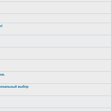
о!
ов.
иональный выбор