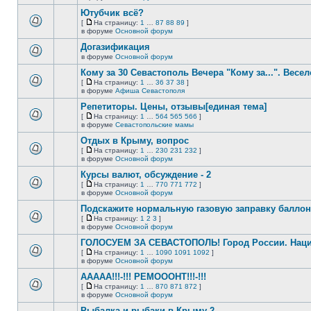
непрочитанных
страницу
этой
сообщений.
Ютубчик всё?
теме
нет
[
На страницу:
1
…
87
88
89
]
новых
На
В
в форуме
Основной форум
непрочитанных
страницу
этой
сообщений.
Догазификация
теме
нет
в форуме
Основной форум
В
новых
этой
непрочитанных
Кому за 30 Севастополь Вечера "Кому за...". Весел
теме
сообщений.
[
На страницу:
1
…
36
37
38
]
нет
На
В
в форуме
Афиша Севастополя
новых
страницу
этой
непрочитанных
Репетиторы. Цены, отзывы[единая тема]
теме
сообщений.
нет
[
На страницу:
1
…
564
565
566
]
новых
На
В
в форуме
Севастопольские мамы
непрочитанных
страницу
этой
сообщений.
Отдых в Крыму, вопрос
теме
нет
[
На страницу:
1
…
230
231
232
]
новых
На
В
в форуме
Основной форум
непрочитанных
страницу
этой
сообщений.
Курсы валют, обсуждение - 2
теме
нет
[
На страницу:
1
…
770
771
772
]
новых
На
В
в форуме
Основной форум
непрочитанных
страницу
этой
сообщений.
Подскажите нормальную газовую заправку баллон
теме
нет
[
На страницу:
1
2
3
]
новых
На
В
в форуме
Основной форум
непрочитанных
страницу
этой
сообщений.
ГОЛОСУЕМ ЗА СЕВАСТОПОЛЬ! Город России. Нац
теме
нет
[
На страницу:
1
…
1090
1091
1092
]
новых
На
В
в форуме
Основной форум
непрочитанных
страницу
этой
сообщений.
ААААА!!!-!!! РЕМОООНТ!!!-!!!
теме
нет
[
На страницу:
1
…
870
871
872
]
новых
На
В
в форуме
Основной форум
непрочитанных
страницу
этой
сообщений.
Рыбалка и рыбаки в Крыму 2
теме