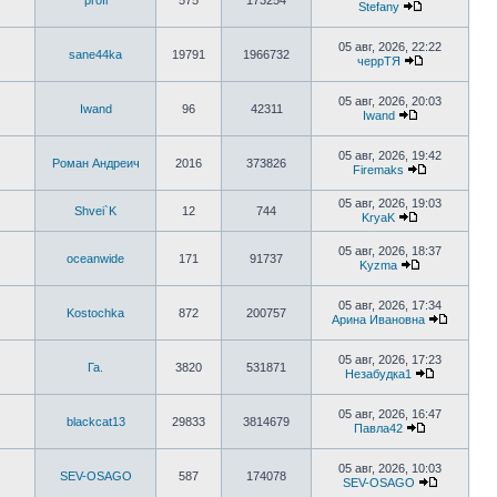
profi
575
173254
сообщению
Stefany
Перейти
к
последнему
05 авг, 2026, 22:22
sane44ka
19791
1966732
сообщению
черрТЯ
Перейти
к
последнему
05 авг, 2026, 20:03
Iwand
96
42311
сообщению
Iwand
Перейти
к
последнему
05 авг, 2026, 19:42
Роман Андреич
2016
373826
сообщению
Firemaks
Перейти
к
05 авг, 2026, 19:03
последнему
Shvei`K
12
744
KryaK
сообщению
Перейти
к
05 авг, 2026, 18:37
последнему
oceanwide
171
91737
Kyzma
сообщению
Перейти
к
последнему
05 авг, 2026, 17:34
Kostochka
872
200757
сообщению
Арина Ивановна
Перейти
к
последн
05 авг, 2026, 17:23
Га.
3820
531871
сообще
Незабудка1
Перейти
к
последнем
05 авг, 2026, 16:47
blackcat13
29833
3814679
сообщени
Павла42
Перейти
к
последнему
05 авг, 2026, 10:03
SEV-OSAGO
587
174078
сообщению
SEV-OSAGO
Перейти