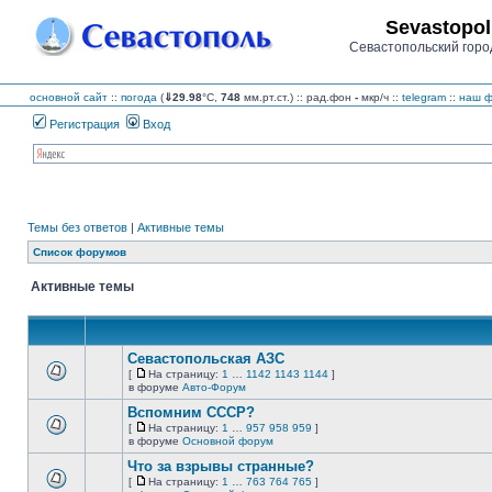
Sevastopol
Севастопольский горо
основной сайт
::
погода
(
⇓29.98
°C,
748
мм.рт.ст.) :: рад.фон
-
мкр/ч
::
telegram
::
наш ф
Регистрация
Вход
Темы без ответов
|
Активные темы
Список форумов
Активные темы
Севастопольская АЗС
[
На страницу:
1
…
1142
1143
1144
]
На
В
в форуме
Авто-Форум
страницу
этой
Вспомним СССР?
теме
нет
[
На страницу:
1
…
957
958
959
]
новых
На
В
в форуме
Основной форум
непрочитанных
страницу
этой
сообщений.
Что за взрывы странные?
теме
нет
[
На страницу:
1
…
763
764
765
]
новых
На