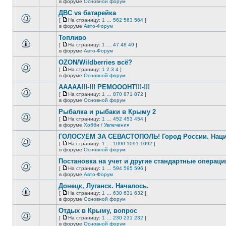
В
в форуме
Основной форум
непрочитанных
страницу
этой
сообщений.
ДВС vs батарейка
теме
нет
[
На страницу:
1
…
562
563
564
]
новых
На
В
в форуме
Авто-Форум
непрочитанных
страницу
этой
сообщений.
Топливо
теме
нет
[
На страницу:
1
…
47
48
49
]
новых
На
В
в форуме
Авто-Форум
непрочитанных
страницу
этой
сообщений.
OZON/Wildberries всё?
теме
нет
[
На страницу:
1
2
3
4
]
новых
На
В
в форуме
Основной форум
непрочитанных
страницу
этой
сообщений.
ААААА!!!-!!! РЕМОООНТ!!!-!!!
теме
нет
[
На страницу:
1
…
870
871
872
]
новых
На
В
в форуме
Основной форум
непрочитанных
страницу
этой
сообщений.
Рыбалка и рыбаки в Крыму 2
теме
нет
[
На страницу:
1
…
452
453
454
]
новых
На
В
в форуме
Хобби / Увлечения
непрочитанных
страницу
этой
сообщений.
ГОЛОСУЕМ ЗА СЕВАСТОПОЛЬ! Город России. Нац
теме
нет
[
На страницу:
1
…
1090
1091
1092
]
новых
На
В
в форуме
Основной форум
непрочитанных
страницу
этой
сообщений.
Постановка на учет и другие стандартные операц
теме
нет
[
На страницу:
1
…
594
595
596
]
новых
На
В
в форуме
Авто-Форум
непрочитанных
страницу
этой
сообщений.
Донецк, Луганск. Началось.
теме
нет
[
На страницу:
1
…
630
631
632
]
новых
На
В
в форуме
Основной форум
непрочитанных
страницу
этой
сообщений.
Отдых в Крыму, вопрос
теме
нет
[
На страницу:
1
…
230
231
232
]
новых
На
В
в форуме
Основной форум