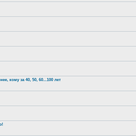
е, кому за 40, 50, 60...100 лет
о!