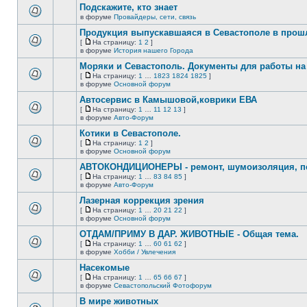
сообщений.
Подскажите, кто знает
теме
нет
в форуме
Провайдеры, сети, связь
В
новых
этой
непрочитанных
Продукция выпускавшаяся в Севастополе в про
теме
сообщений.
[
На страницу:
1
2
]
нет
На
В
в форуме
История нашего Города
новых
страницу
этой
непрочитанных
Моряки и Севастополь. Документы для работы на 
теме
сообщений.
нет
[
На страницу:
1
…
1823
1824
1825
]
новых
На
В
в форуме
Основной форум
непрочитанных
страницу
этой
сообщений.
Автосервис в Камышовой,коврики ЕВА
теме
нет
[
На страницу:
1
…
11
12
13
]
новых
На
В
в форуме
Авто-Форум
непрочитанных
страницу
этой
сообщений.
Котики в Севастополе.
теме
нет
[
На страницу:
1
2
]
новых
На
В
в форуме
Основной форум
непрочитанных
страницу
этой
сообщений.
АВТОКОНДИЦИОНЕРЫ - ремонт, шумоизоляция, пе
теме
нет
[
На страницу:
1
…
83
84
85
]
новых
На
В
в форуме
Авто-Форум
непрочитанных
страницу
этой
сообщений.
Лазерная коррекция зрения
теме
нет
[
На страницу:
1
…
20
21
22
]
новых
На
В
в форуме
Основной форум
непрочитанных
страницу
этой
сообщений.
ОТДАМ/ПРИМУ В ДАР. ЖИВОТНЫЕ - Общая тема.
теме
нет
[
На страницу:
1
…
60
61
62
]
новых
На
В
в форуме
Хобби / Увлечения
непрочитанных
страницу
этой
сообщений.
Насекомые
теме
нет
[
На страницу:
1
…
65
66
67
]
новых
На
В
в форуме
Севастопольский Фотофорум
непрочитанных
страницу
этой
сообщений.
В мире животных
теме