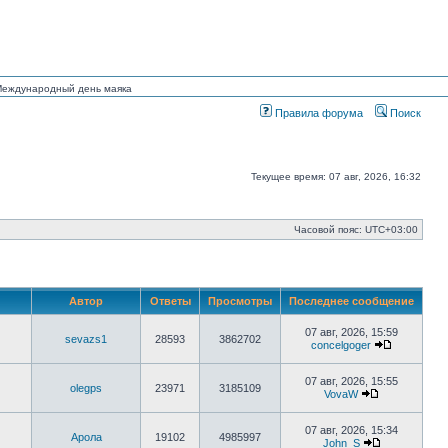
 Международный день маяка
Правила форума
Поиск
Текущее время: 07 авг, 2026, 16:32
Часовой пояс:
UTC+03:00
Автор
Ответы
Просмотры
Последнее сообщение
07 авг, 2026, 15:59
sevazs1
28593
3862702
concelgoger
Перейти
к
последнем
07 авг, 2026, 15:55
olegps
23971
3185109
сообщени
VovaW
Перейти
к
последнему
07 авг, 2026, 15:34
Арола
19102
4985997
сообщению
John_S