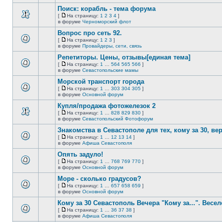
непрочитанных
страницу
этой
сообщений.
Поиск: корабль - тема форума
теме
нет
[
На страницу:
1
2
3
4
]
новых
На
В
в форуме
Черноморский флот
непрочитанных
страницу
этой
сообщений.
Вопрос про сеть 92.
теме
нет
[
На страницу:
1
2
3
]
новых
На
В
в форуме
Провайдеры, сети, связь
непрочитанных
страницу
этой
сообщений.
Репетиторы. Цены, отзывы[единая тема]
теме
нет
[
На страницу:
1
…
564
565
566
]
новых
На
В
в форуме
Севастопольские мамы
непрочитанных
страницу
этой
сообщений.
Морской транспорт города
теме
нет
[
На страницу:
1
…
303
304
305
]
новых
На
В
в форуме
Основной форум
непрочитанных
страницу
этой
сообщений.
Купля/продажа фотожелезок 2
теме
нет
[
На страницу:
1
…
828
829
830
]
новых
На
В
в форуме
Севастопольский Фотофорум
непрочитанных
страницу
этой
сообщений.
Знакомства в Севастополе для тех, кому за 30, верне
теме
нет
[
На страницу:
1
…
12
13
14
]
новых
На
В
в форуме
Афиша Севастополя
непрочитанных
страницу
этой
сообщений.
Опять задуло!
теме
нет
[
На страницу:
1
…
768
769
770
]
новых
На
В
в форуме
Основной форум
непрочитанных
страницу
этой
сообщений.
Море - сколько градусов?
теме
нет
[
На страницу:
1
…
657
658
659
]
новых
На
В
в форуме
Основной форум
непрочитанных
страницу
этой
сообщений.
Кому за 30 Севастополь Вечера "Кому за...". Весел
теме
нет
[
На страницу:
1
…
36
37
38
]
новых
На
В
в форуме
Афиша Севастополя
непрочитанных
страницу
этой