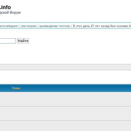
.info
дской Форум
ото-telegram
::
инстаграм
::
размещение топ-тем
:: В этот день 37 лет назад был основан
Темы