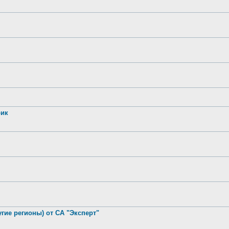
рик
гие регионы) от СА "Эксперт"