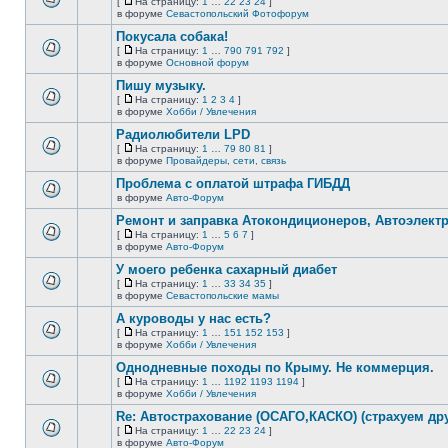
[
На страницу:
1
…
22
23
24
]
новых
На
В
в форуме
Севастопольский Фотофорум
непрочитанных
страницу
этой
сообщений.
Покусала собака!
теме
нет
[
На страницу:
1
…
790
791
792
]
новых
На
В
в форуме
Основной форум
непрочитанных
страницу
этой
сообщений.
Пишу музыку.
теме
нет
[
На страницу:
1
2
3
4
]
новых
На
В
в форуме
Хобби / Увлечения
непрочитанных
страницу
этой
сообщений.
Радиолюбители LPD
теме
нет
[
На страницу:
1
…
79
80
81
]
новых
На
В
в форуме
Провайдеры, сети, связь
непрочитанных
страницу
этой
сообщений.
Проблема с оплатой штрафа ГИБДД
теме
нет
в форуме
Авто-Форум
В
новых
этой
непрочитанных
Ремонт и заправка Атокондиционеров, Автоэлект
теме
сообщений.
[
На страницу:
1
…
5
6
7
]
нет
На
В
в форуме
Авто-Форум
новых
страницу
этой
непрочитанных
У моего ребенка сахарный диабет
теме
сообщений.
нет
[
На страницу:
1
…
33
34
35
]
новых
На
В
в форуме
Севастопольские мамы
непрочитанных
страницу
этой
сообщений.
А куроводы у нас есть?
теме
нет
[
На страницу:
1
…
151
152
153
]
новых
На
В
в форуме
Хобби / Увлечения
непрочитанных
страницу
этой
сообщений.
Однодневные походы по Крыму. Не коммерция.
теме
нет
[
На страницу:
1
…
1192
1193
1194
]
новых
На
В
в форуме
Хобби / Увлечения
непрочитанных
страницу
этой
сообщений.
Re: Автострахование (ОСАГО,КАСКО) (страхуем дру
теме
нет
[
На страницу:
1
…
22
23
24
]
новых
На
В
в форуме
Авто-Форум