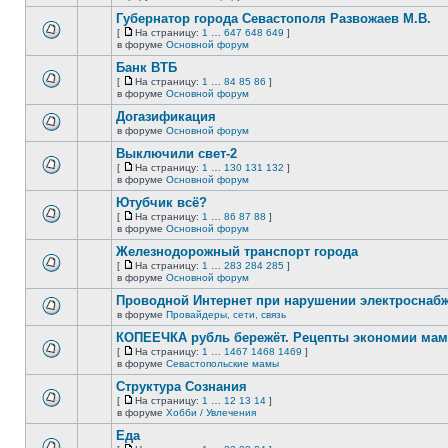
непрочитанных
страницу
этой
сообщений.
Губернатор города Севастополя Развожаев М.В.
теме
нет
[
На страницу:
1
…
647
648
649
]
новых
На
В
в форуме
Основной форум
непрочитанных
страницу
этой
сообщений.
Банк ВТБ
теме
нет
[
На страницу:
1
…
84
85
86
]
новых
На
В
в форуме
Основной форум
непрочитанных
страницу
этой
сообщений.
Догазификация
теме
нет
в форуме
Основной форум
В
новых
этой
непрочитанных
Выключили свет-2
теме
сообщений.
[
На страницу:
1
…
130
131
132
]
нет
На
В
в форуме
Основной форум
новых
страницу
этой
непрочитанных
Ютубчик всё?
теме
сообщений.
нет
[
На страницу:
1
…
86
87
88
]
новых
На
В
в форуме
Основной форум
непрочитанных
страницу
этой
сообщений.
Железнодорожный транспорт города
теме
нет
[
На страницу:
1
…
283
284
285
]
новых
На
В
в форуме
Основной форум
непрочитанных
страницу
этой
сообщений.
Проводной Интернет при нарушении электроснаб
теме
нет
в форуме
Провайдеры, сети, связь
В
новых
этой
непрочитанных
КОПЕЕЧКА рубль бережёт. Рецепты экономии мамо
теме
сообщений.
[
На страницу:
1
…
1467
1468
1469
]
нет
На
В
в форуме
Севастопольские мамы
новых
страницу
этой
непрочитанных
Структура Сознания
теме
сообщений.
нет
[
На страницу:
1
…
12
13
14
]
новых
На
В
в форуме
Хобби / Увлечения
непрочитанных
страницу
этой
сообщений.
Еда
теме
нет