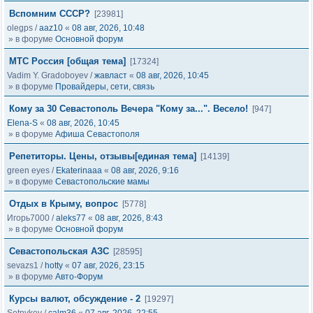
Вспомним СССР?
[23981]
olegps
/
aaz10
«
08 авг, 2026, 10:48
» в форуме
Основной форум
МТС Россия [общая тема]
[17324]
Vadim Y. Gradoboyev
/
жавласт
«
08 авг, 2026, 10:45
» в форуме
Провайдеры, сети, связь
Кому за 30 Севастополь Вечера "Кому за...". Весело!
[947]
Elena-S
«
08 авг, 2026, 10:45
» в форуме
Афиша Севастополя
Репетиторы. Цены, отзывы[единая тема]
[14139]
green eyes
/
Ekaterinaaa
«
08 авг, 2026, 9:16
» в форуме
Севастопольские мамы
Отдых в Крыму, вопрос
[5778]
Игорь7000
/
aleks77
«
08 авг, 2026, 8:43
» в форуме
Основной форум
Севастопольская АЗС
[28595]
sevazs1
/
hotty
«
07 авг, 2026, 23:15
» в форуме
Авто-Форум
Курсы валют, обсуждение - 2
[19297]