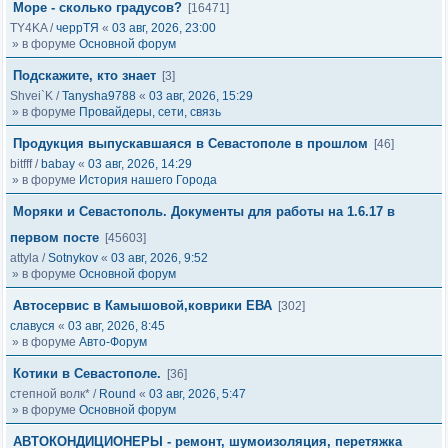
Море - сколько градусов?
[16471]
TY4KA
/
черрТЯ
«
03 авг, 2026, 23:00
» в форуме
Основной форум
Подскажите, кто знает
[3]
Shvei`K
/
Tanysha9788
«
03 авг, 2026, 15:29
» в форуме
Провайдеры, сети, связь
Продукция выпускавшаяся в Севастополе в прошлом
[46]
bitfff
/
babay
«
03 авг, 2026, 14:29
» в форуме
История нашего Города
Моряки и Севастополь. Документы для работы на 1.6.17 в
первом посте
[45603]
attyla
/
Sotnykov
«
03 авг, 2026, 9:52
» в форуме
Основной форум
Автосервис в Камышовой,коврики ЕВА
[302]
славуся
«
03 авг, 2026, 8:45
» в форуме
Авто-Форум
Котики в Севастополе.
[36]
степной волк*
/
Round
«
03 авг, 2026, 5:47
» в форуме
Основной форум
АВТОКОНДИЦИОНЕРЫ - ремонт, шумоизоляция, перетяжка