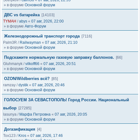
Sotnykov
/
calm36
«
07 авг, 2026, 22:55
» в форуме
Основной форум
ДВС vs батарейка
[14103]
TYMAH
/
abys
«
07 авг, 2026, 22:00
» в форуме
Авто-Форум
Железнодорожный транспорт города
[7116]
Palm3R
/
Railwayman
«
07 авг, 2026, 21:10
» в форуме
Основной форум
Подскажите нормальную газовую заправку баллонов.
[66]
Gluhmanyk
/
vilkoff66
«
07 авг, 2026, 20:51
» в форуме
Основной форум
OZON/Wildberries всё?
[85]
ramzay
/
dystik
«
07 авг, 2026, 20:46
» в форуме
Основной форум
ГОЛОСУЕМ ЗА СЕВАСТОПОЛЬ! Город России. Национальный
выбор
[27285]
lasunya
/
Марфа Петровна
«
07 авг, 2026, 20:05
» в форуме
Основной форум
Догазификация
[4]
Tox123
/
Kros
«
07 авг, 2026, 17:46