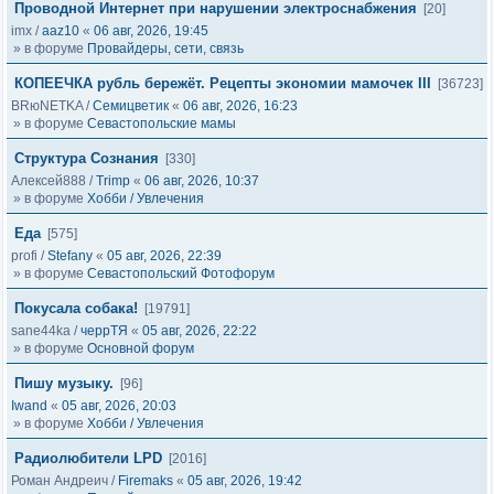
Проводной Интернет при нарушении электроснабжения
[20]
imx
/
aaz10
«
06 авг, 2026, 19:45
» в форуме
Провайдеры, сети, связь
КОПЕЕЧКА рубль бережёт. Рецепты экономии мамочек III
[36723]
BRюNETKA
/
Семицветик
«
06 авг, 2026, 16:23
» в форуме
Севастопольские мамы
Структура Сознания
[330]
Алексей888
/
Trimp
«
06 авг, 2026, 10:37
» в форуме
Хобби / Увлечения
Еда
[575]
profi
/
Stefany
«
05 авг, 2026, 22:39
» в форуме
Севастопольский Фотофорум
Покусала собака!
[19791]
sane44ka
/
черрТЯ
«
05 авг, 2026, 22:22
» в форуме
Основной форум
Пишу музыку.
[96]
Iwand
«
05 авг, 2026, 20:03
» в форуме
Хобби / Увлечения
Радиолюбители LPD
[2016]
Роман Андреич
/
Firemaks
«
05 авг, 2026, 19:42