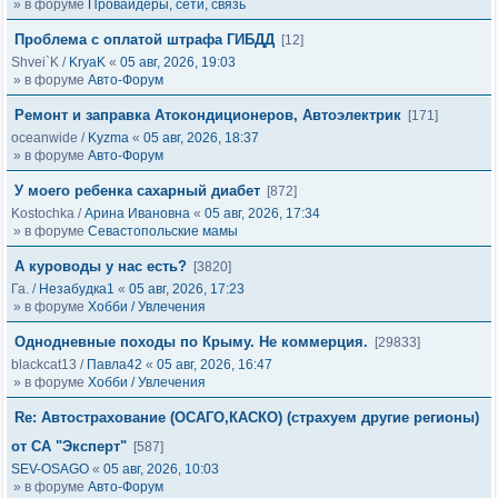
» в форуме
Провайдеры, сети, связь
Проблема с оплатой штрафа ГИБДД
[12]
Shvei`K
/
KryaK
«
05 авг, 2026, 19:03
» в форуме
Авто-Форум
Ремонт и заправка Атокондиционеров, Автоэлектрик
[171]
oceanwide
/
Kyzma
«
05 авг, 2026, 18:37
» в форуме
Авто-Форум
У моего ребенка сахарный диабет
[872]
Kostochka
/
Арина Ивановна
«
05 авг, 2026, 17:34
» в форуме
Севастопольские мамы
А куроводы у нас есть?
[3820]
Га.
/
Незабудка1
«
05 авг, 2026, 17:23
» в форуме
Хобби / Увлечения
Однодневные походы по Крыму. Не коммерция.
[29833]
blackcat13
/
Павла42
«
05 авг, 2026, 16:47
» в форуме
Хобби / Увлечения
Re: Автострахование (ОСАГО,КАСКО) (страхуем другие регионы)
от СА "Эксперт"
[587]
SEV-OSAGO
«
05 авг, 2026, 10:03
» в форуме
Авто-Форум