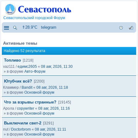
Севастопольский городской Форум
⇑28.9°C
telegram
Активные темы
Найдено 52 результата
Топливо
[1218]
vaz111
/
едимс2605
«
08 авг, 2026, 11:30
» в форуме
Авто-Форум
Ютубчик всё?
[2200]
Кламмер
/
Bandit
«
08 авг, 2026, 11:18
» в форуме
Основной форум
Что за взрывы странные?
[19145]
Арола
/
copywriter
«
08 авг, 2026, 11:16
» в форуме
Основной форум
Выключили свет-2
[3291]
nut
/
Doctorbrom
«
08 авг, 2026, 11:11
» в форуме
Основной форум