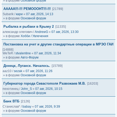
» в форуме
Основной форум
ААААА!!!-!!! РЕМОООНТ!!!-!!!
[21789]
Subarik
/
кари
«
07 авг, 2026, 14:13
» в форуме
Основной форум
Рыбалка и рыбаки в Крыму 2
[11335]
александр олегович
/
AndrewG
«
07 авг, 2026, 13:30
» в форуме
Хобби / Увлечения
Постановка на учет и другие стандартные операции в МРЭО ГАИ
[14888]
WeTeR
/
stvalentine
«
07 авг, 2026, 11:34
» в форуме
Авто-Форум
Донецк, Луганск. Началось.
[15789]
aaz10
/
sezak
«
07 авг, 2026, 11:26
» в форуме
Основной форум
Губернатор города Севастополя Развожаев М.В.
[16203]
пехотинец
/
John_S
«
07 авг, 2026, 10:15
» в форуме
Основной форум
Банк ВТБ
[2126]
Станислав*
/
babay
«
07 авг, 2026, 9:39
» в форуме
Основной форум