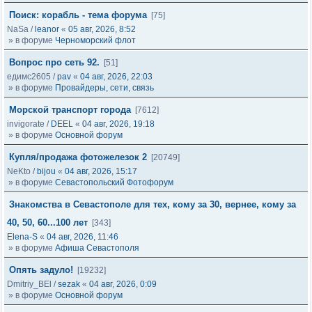
Поиск: корабль - тема форума
[75]
NaSa
/
leanor
«
05 авг, 2026, 8:52
» в форуме
Черноморский флот
Вопрос про сеть 92.
[51]
едимс2605
/
pav
«
04 авг, 2026, 22:03
» в форуме
Провайдеры, сети, связь
Морской транспорт города
[7612]
invigorate
/
DEEL
«
04 авг, 2026, 19:18
» в форуме
Основной форум
Купля/продажа фотожелезок 2
[20749]
NeKto
/
bijou
«
04 авг, 2026, 15:17
» в форуме
Севастопольский Фотофорум
Знакомства в Севастополе для тех, кому за 30, вернее, кому за
40, 50, 60...100 лет
[343]
Elena-S
«
04 авг, 2026, 11:46
» в форуме
Афиша Севастополя
Опять задуло!
[19232]
Dmitriy_BEl
/
sezak
«
04 авг, 2026, 0:09
» в форуме
Основной форум